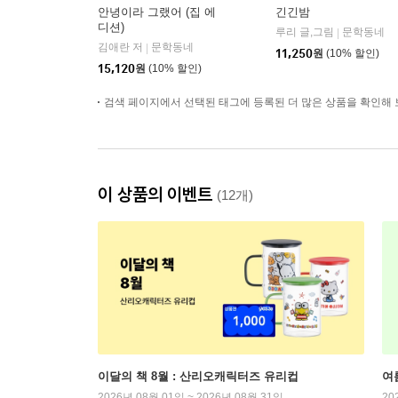
안녕이라 그랬어 (집 에
긴긴밤
디션)
루리 글,그림
문학동네
|
김애란 저
문학동네
|
11,250
원
(10% 할인)
15,120
원
(10% 할인)
검색 페이지에서 선택된 태그에 등록된 더 많은 상품을 확인해 
이 상품의 이벤트
(12개)
이달의 책 8월 : 산리오캐릭터즈 유리컵
여
2026년 08월 01일 ~ 2026년 08월 31일
20