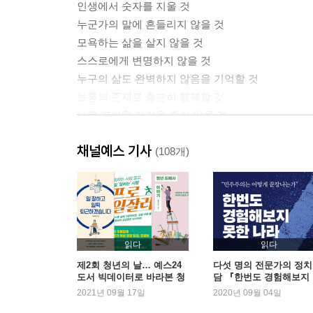
인생에서 숫자를 지울 것
누군가의 말에 흔들리지 않을 것
모욕하는 삶을 살지 않을 것
스스로에게 변명하지 않을 것
누구의 삶도 완벽하지 않음을 기억할 것
보통의 존재로 충분히 행복할 것
나를 평가할 자격을 주지 않을 것
주눅 들 만큼 겸손하지 말 것
채널예스 기사
나의 삶을 존중할 권리를 말할 것
(108개)
Part 2. 나답게 살아가기 위한 to do llist
단단한 자존감을 다질 것
나다운 삶을 찾을 것
더 이상 삶의 질문을 유예하지 않을 것
읽다
읽다
당연했던 것에 질문할 것
제2회 청년의 날… 예스24
다섯 명의 전문가의 정치
도서 빅데이터로 바라본 청
담 『한번도 경험해보지
누구의 기대를 위해서도 살지 않을 것
년의 오늘
한 나라』 2주 연속 1위
2021년 09월 17일
2020년 09월 04일
나 외엔 무엇도 되지 않을 것