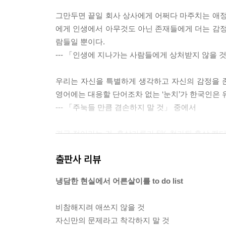
그만두면 끝일 회사 상사에게 어쩌다 마주치는 애정
에게 인생에서 아무것도 아닌 존재들에게 더는 감정
람들일 뿐이다.
--- 「인생에 지나가는 사람들에게 상처받지 않을 
우리는 자신을 특별하게 생각하고 자신의 감정을 
영어에는 대응할 단어조차 없는 ‘눈치’가 한국인은
--- 「주눅들 만큼 겸손하지 말 것」 중에서
결국 점이라는 건, 홍삼가루가 5% 첨가된 홍삼 캔
만 노스트라다무스가 관 뚜껑을 열고 나온다 해도 미
출판사 리뷰
본질이 모호함에 있기 때문이다.
--- 「삶이라는 모호함을 견딜 것」 중에서
냉담한 현실에서 어른살이를 to do list
하루 네 끼를 먹으며 살이 빠지길 바랄 수는 없는 
비참해지려 애쓰지 않을 것
단함을 견뎌내라. 당신이 해야 할 일은 연한 희망이
자신만의 문제라고 착각하지 말 것
--- 「희망의 근거를 만들 것」 중에서