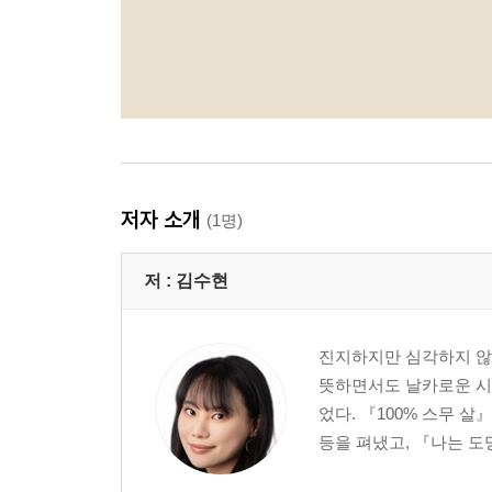
저자 소개
(1명)
저 :
김수현
진지하지만 심각하지 않은
뜻하면서도 날카로운 시선
었다. 『100% 스무 살
등을 펴냈고, 『나는 도