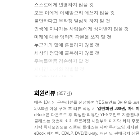
스스로에게 변명하지 않을 것
모든 이에게 이해받으려 애쓰지 않을 것
‘어떻게 돈을 벌 것인가’ 하는 질문 이전에, ‘무엇
불안하다고 무작정 열심히 하지 말 것
--- 「돈으로 환원되지 않는 나 자신이 될것」 중에
인생에 지나가는 사람들에게 상처받지 않을 것
미래에 대한 엉터리 각본을 쓰지 말 것
사람을 불행하게 하는 두려움의 실체는 가난이 아니
누군가의 말에 흔들리지 않을 것
있다.
세상의 정답에 굴복하지 않을 것
--- 「방황하는 어른이 될 것」 중에서
주눅들만큼 겸손하지 말 것
지나간 과거와 작별할 것
아무리 조심해도 예상치 못한 비용이 들 때가 있다.
필요하다면 버틸 것
수와 오차를 위한 여백과 바보스러움에 대한 예산을
나다운 삶을 살 것
--- 「인생의 여백과 바보비용을 둘 것」 중에서
회원리뷰
(357건)
누구도 흉내 내지 않고 누구도 부러워하지 않는
매주 10건의 우수리뷰를 선정하여 YES포인트 3만원을 드
냉담한 세상에서 인간성을 잃지 않고 살아가기 위
3,000원 이상 구매 후 리뷰 작성 시
일반회원 300원, 마니아
나를 인정하고 사랑하는 방법을 말하다
맞서야 한다. 그리고 나와 타인을 위해, 더 나은 사
eBook은 다운로드 후 작성한 리뷰만 YES포인트 지급됩니
을 견디고 있는 그대로의 나로서 살아가기 위하여.
클래스는 첫번째 회차 주문확정 시점부터 마지막 회차 주문
아무런 잘못 없이 스스로를 질책해야 했던 나와 닮
사락 독서모임으로 진행된 클래스는 사락 독서모임 게시판
우린 잘못이 없다고. 나로서 당당하게 살아가도 된
eBook 페이백, CD/LP, DVD/Blu-ray, 패션 및 판매금
---「에필로그」중에서