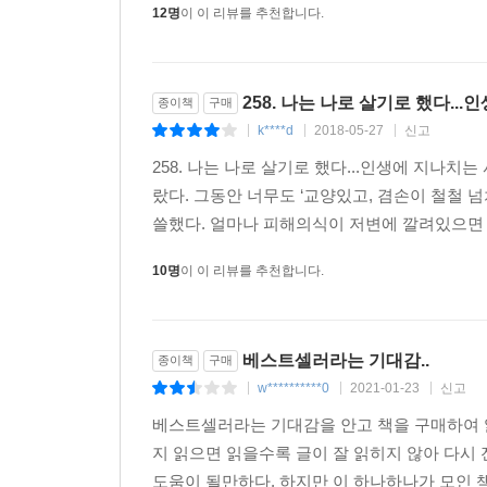
12명
이 이 리뷰를 추천합니다.
사회가 아닌 개인에 집중한 내면의 이야기들에 주목하고 
제시한다. 나처럼 사는 게 아니라 남처럼 살기 위
살아내기 위해 원하지 않는 모습으로 살지 말라고.
258. 나는 나로 살기로 했다.
종이책
구매
평범하지만 아름다운 우리 보통의 존재들을 위하여!
k****d
2018-05-27
신고
|
|
|
당신이 조금은 자유로워졌기를 바란다
258. 나는 나로 살기로 했다...인생에 지나
우리에게 건투를 빈다
랐다. 그동안 너무도 ‘교양있고, 겸손이 철철
쓸했다. 얼마나 피해의식이 저변에 깔려있으면 
지금 우리에게 가장 필요한 것은 무엇일까. 삶은 힘
10명
이 이 리뷰를 추천합니다.
해줄 수 있을까. 다 이렇게 살고 있으니 유난 
아니라면 이 시대와 타인에게 분노해야 할까?
베스트셀러라는 기대감..
종이책
구매
밥벌이 때문에 참는 ‘을’이 된 것에 자책하지 말
w**********0
2021-01-23
신고
부끄러워하지 말자. 누구나 어린 시절엔 지구를 
|
|
|
정의로운 사람으로 살아갈 줄 알았다. 그러나 이
베스트셀러라는 기대감을 안고 책을 구매하여 
모습의 어른은 아니지만, 우리는 우리 자신을 똑바로
지 읽으면 읽을수록 글이 잘 읽히지 않아 다시
통해 모든 인생에 건투를 빈다!
도움이 될만하다. 하지만 이 하나하나가 모인 책