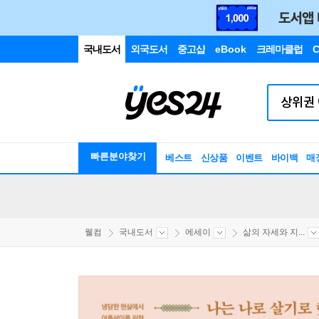
국내도서
외국도서
중고샵
eBook
크레마클럽
C
빠른분야찾기
베스트
신상품
이벤트
바이백
매
웰컴
국내도서
에세이
삶의 자세와 지...