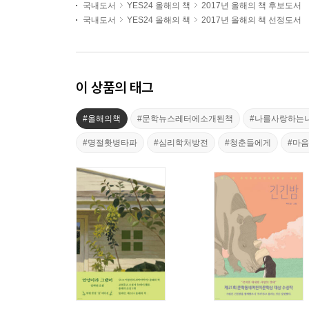
국내도서
YES24 올해의 책
2017년 올해의 책 후보도서
국내도서
YES24 올해의 책
2017년 올해의 책 선정도서
이 상품의 태그
#올해의책
#문학뉴스레터에소개된책
#나를사랑하는
#명절홧병타파
#심리학처방전
#청춘들에게
#마