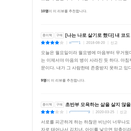
10명
이 이 리뷰를 추천합니다.
[나는 나로 살기로 했다] 내 코도 
종이책
구매
n*****1
2018-08-20
신고
|
|
|
오늘은 월요일이라 월요병에 마음부터 무거웠다.
는 이제서야 마음의 병이 사라진 듯 하다. 아침
문이다. 내가 그 사람한테 존중받지 못하고 있다
9명
이 이 리뷰를 추천합니다.
초반부 모욕하는 삶을 살지 않을 
종이책
구매
r************9
2020-03-25
신고
|
|
|
서로를 피곤하게 하는 하찮은 비난이 너무나도
자로 태어나서 김치녀, 아이를 낳으면 맘충이