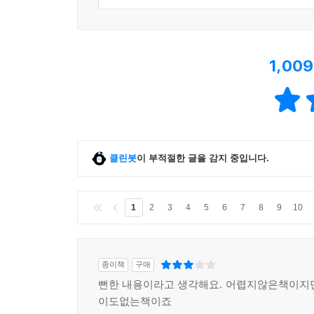
1,009
클린봇
이 부적절한 글을 감지 중입니다.
1
2
3
4
5
6
7
8
9
10
종이책
구매
뻔한 내용이라고 생각해요. 어렵지않은책이지
이도없는책이죠