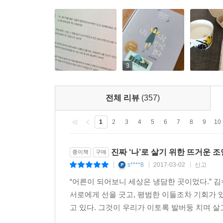
불친절한 세상에서 ‘나’로 살아남기 위해
눈치 보지 않고 나다울 수 있는 ‘당신’을 위해
평범하지만 아름다운 ‘우리’ 보통의 존재들을 위하여
내가 아닌 모습으로 사랑받느니
3
차라리 있는 그대로의 내 모습으로 미움받겠다.
_ 커트 코베인
전체 리뷰
(357)
모두 괜찮은 척 하고 있는 건 아닐까. 사실은 괜찮
1
2
3
4
5
6
7
8
9
10
실력, 애매한 어른으로 자란 우리는 모두 어른을 연
속에서 우린 스스로를 끊임없이 채찍질 하고 있는 
진짜 ‘나’로 살기 위한 뜨거운 
종이책
구매
s****8
2017-03-02
신고
|
|
|
떨어지는 취업률과 치솟는 물가는 아직 사회에 제대
“어른이 되어보니 세상은 냉담한 곳이었다.” 
모두 고민하고 모두 답답해하는 현실, 그게 지금 우
서로에게 선을 긋고, 평범한 이들조차 기회가 
원하던 모습일까?
고 있다. 그것이 우리가 이토록 발버둥 치며 살고
이 시대를 설명하는 대표적인 키워드로 ‘자존감’을