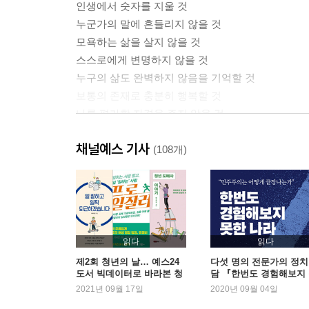
인생에서 숫자를 지울 것
누군가의 말에 흔들리지 않을 것
모욕하는 삶을 살지 않을 것
스스로에게 변명하지 않을 것
누구의 삶도 완벽하지 않음을 기억할 것
보통의 존재로 충분히 행복할 것
나를 평가할 자격을 주지 않을 것
주눅 들 만큼 겸손하지 말 것
채널예스 기사
나의 삶을 존중할 권리를 말할 것
(108개)
Part 2. 나답게 살아가기 위한 to do llist
단단한 자존감을 다질 것
나다운 삶을 찾을 것
더 이상 삶의 질문을 유예하지 않을 것
읽다
읽다
당연했던 것에 질문할 것
제2회 청년의 날… 예스24
다섯 명의 전문가의 정치
도서 빅데이터로 바라본 청
담 『한번도 경험해보지
누구의 기대를 위해서도 살지 않을 것
년의 오늘
한 나라』 2주 연속 1위
2021년 09월 17일
2020년 09월 04일
나 외엔 무엇도 되지 않을 것