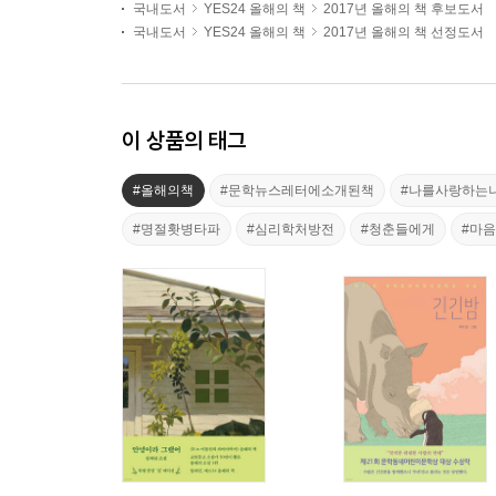
국내도서
YES24 올해의 책
2017년 올해의 책 후보도서
국내도서
YES24 올해의 책
2017년 올해의 책 선정도서
이 상품의 태그
#올해의책
#문학뉴스레터에소개된책
#나를사랑하는
#명절홧병타파
#심리학처방전
#청춘들에게
#마