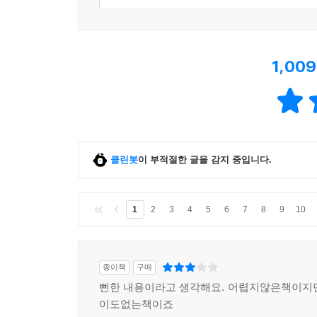
1,009
클린봇
이 부적절한 글을 감지 중입니다.
1
2
3
4
5
6
7
8
9
10
종이책
구매
뻔한 내용이라고 생각해요. 어렵지않은책이지
이도없는책이죠