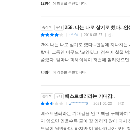
12명
이 이 리뷰를 추천합니다.
사회가 아닌 개인에 집중한 내면의 이야기들에 주목하고 
제시한다. 나처럼 사는 게 아니라 남처럼 살기 위
살아내기 위해 원하지 않는 모습으로 살지 말라고.
258. 나는 나로 살기로 했다.
종이책
구매
평범하지만 아름다운 우리 보통의 존재들을 위하여!
k****d
2018-05-27
신고
|
|
|
당신이 조금은 자유로워졌기를 바란다
258. 나는 나로 살기로 했다...인생에 지나
우리에게 건투를 빈다
랐다. 그동안 너무도 ‘교양있고, 겸손이 철철
쓸했다. 얼마나 피해의식이 저변에 깔려있으면 
지금 우리에게 가장 필요한 것은 무엇일까. 삶은 힘
10명
이 이 리뷰를 추천합니다.
해줄 수 있을까. 다 이렇게 살고 있으니 유난 
아니라면 이 시대와 타인에게 분노해야 할까?
베스트셀러라는 기대감..
종이책
구매
밥벌이 때문에 참는 ‘을’이 된 것에 자책하지 말
w**********0
2021-01-23
신고
부끄러워하지 말자. 누구나 어린 시절엔 지구를 
|
|
|
정의로운 사람으로 살아갈 줄 알았다. 그러나 이
베스트셀러라는 기대감을 안고 책을 구매하여 
모습의 어른은 아니지만, 우리는 우리 자신을 똑바로
지 읽으면 읽을수록 글이 잘 읽히지 않아 다시
통해 모든 인생에 건투를 빈다!
도움이 될만하다. 하지만 이 하나하나가 모인 책