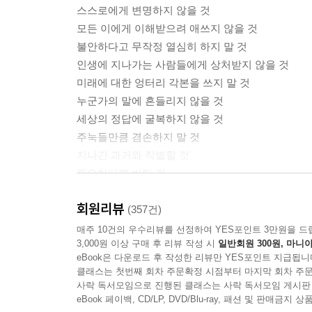
스스로에게 변명하지 않을 것
모든 이에게 이해받으려 애쓰지 않을 것
‘어떻게 돈을 벌 것인가’ 하는 질문 이전에, ‘무엇
불안하다고 무작정 열심히 하지 말 것
--- 「돈으로 환원되지 않는 나 자신이 될것」 중에
인생에 지나가는 사람들에게 상처받지 않을 것
미래에 대한 엉터리 각본을 쓰지 말 것
사람을 불행하게 하는 두려움의 실체는 가난이 아니
누군가의 말에 흔들리지 않을 것
있다.
세상의 정답에 굴복하지 않을 것
--- 「방황하는 어른이 될 것」 중에서
주눅들만큼 겸손하지 말 것
지나간 과거와 작별할 것
아무리 조심해도 예상치 못한 비용이 들 때가 있다.
필요하다면 버틸 것
수와 오차를 위한 여백과 바보스러움에 대한 예산을
나다운 삶을 살 것
--- 「인생의 여백과 바보비용을 둘 것」 중에서
회원리뷰
(357건)
누구도 흉내 내지 않고 누구도 부러워하지 않는
매주 10건의 우수리뷰를 선정하여 YES포인트 3만원을 드
냉담한 세상에서 인간성을 잃지 않고 살아가기 위
3,000원 이상 구매 후 리뷰 작성 시
일반회원 300원, 마니아
나를 인정하고 사랑하는 방법을 말하다
맞서야 한다. 그리고 나와 타인을 위해, 더 나은 사
eBook은 다운로드 후 작성한 리뷰만 YES포인트 지급됩니
을 견디고 있는 그대로의 나로서 살아가기 위하여.
클래스는 첫번째 회차 주문확정 시점부터 마지막 회차 주문
아무런 잘못 없이 스스로를 질책해야 했던 나와 닮
사락 독서모임으로 진행된 클래스는 사락 독서모임 게시판
우린 잘못이 없다고. 나로서 당당하게 살아가도 된
eBook 페이백, CD/LP, DVD/Blu-ray, 패션 및 판매금
---「에필로그」중에서