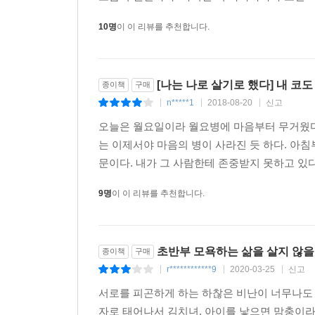
10명
이 이 리뷰를 추천합니다.
[나는 나로 살기로 했다] 내 코도 
종이책
구매
n*****1
2018-08-20
신고
|
|
|
오늘은 월요일이라 월요병에 마음부터 무거웠다.
는 이제서야 마음의 병이 사라진 듯 하다. 아침
문이다. 내가 그 사람한테 존중받지 못하고 있다
9명
이 이 리뷰를 추천합니다.
초반부 모욕하는 삶을 살지 않을 
종이책
구매
r************9
2020-03-25
신고
|
|
|
서로를 피곤하게 하는 하찮은 비난이 너무나도
자로 태어나서 김치녀, 아이를 낳으면 맘충이