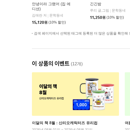
안녕이라 그랬어 (집 에
긴긴밤
디션)
루리 글,그림
문학동네
|
김애란 저
문학동네
|
11,250
원
(10% 할인)
15,120
원
(10% 할인)
검색 페이지에서 선택된 태그에 등록된 더 많은 상품을 확인해 
이 상품의 이벤트
(12개)
이달의 책 8월 : 산리오캐릭터즈 유리컵
여
2026년 08월 01일 ~ 2026년 08월 31일
20