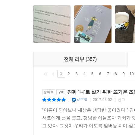
불친절한 세상에서 ‘나’로 살아남기 위해
눈치 보지 않고 나다울 수 있는 ‘당신’을 위해
평범하지만 아름다운 ‘우리’ 보통의 존재들을 위하여
내가 아닌 모습으로 사랑받느니
3
차라리 있는 그대로의 내 모습으로 미움받겠다.
_ 커트 코베인
전체 리뷰
(357)
모두 괜찮은 척 하고 있는 건 아닐까. 사실은 괜찮
1
2
3
4
5
6
7
8
9
10
실력, 애매한 어른으로 자란 우리는 모두 어른을 연
속에서 우린 스스로를 끊임없이 채찍질 하고 있는 
진짜 ‘나’로 살기 위한 뜨거운 
종이책
구매
s****8
2017-03-02
신고
|
|
|
떨어지는 취업률과 치솟는 물가는 아직 사회에 제대
“어른이 되어보니 세상은 냉담한 곳이었다.” 
모두 고민하고 모두 답답해하는 현실, 그게 지금 우
서로에게 선을 긋고, 평범한 이들조차 기회가 
원하던 모습일까?
고 있다. 그것이 우리가 이토록 발버둥 치며 살고
이 시대를 설명하는 대표적인 키워드로 ‘자존감’을