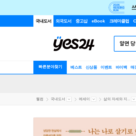
국내도서
외국도서
중고샵
eBook
크레마클럽
C
빠른분야찾기
베스트
신상품
이벤트
바이백
매
웰컴
국내도서
에세이
삶의 자세와 지...