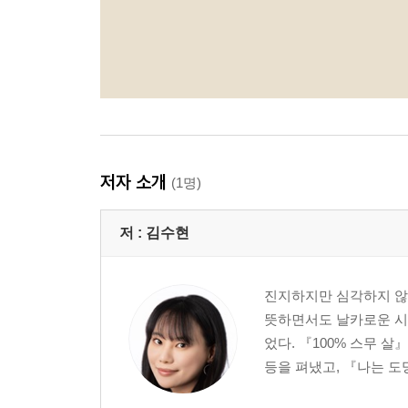
저자 소개
(1명)
저 :
김수현
진지하지만 심각하지 않은
뜻하면서도 날카로운 시선
었다. 『100% 스무 살
등을 펴냈고, 『나는 도