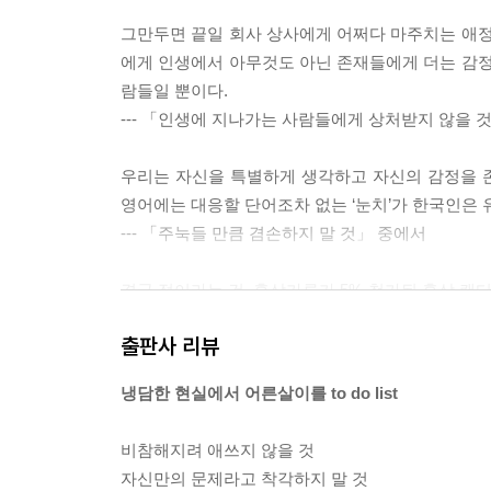
그만두면 끝일 회사 상사에게 어쩌다 마주치는 애정
에게 인생에서 아무것도 아닌 존재들에게 더는 감정
람들일 뿐이다.
--- 「인생에 지나가는 사람들에게 상처받지 않을 
우리는 자신을 특별하게 생각하고 자신의 감정을 
영어에는 대응할 단어조차 없는 ‘눈치’가 한국인은
--- 「주눅들 만큼 겸손하지 말 것」 중에서
결국 점이라는 건, 홍삼가루가 5% 첨가된 홍삼 캔
만 노스트라다무스가 관 뚜껑을 열고 나온다 해도 미
출판사 리뷰
본질이 모호함에 있기 때문이다.
--- 「삶이라는 모호함을 견딜 것」 중에서
냉담한 현실에서 어른살이를 to do list
하루 네 끼를 먹으며 살이 빠지길 바랄 수는 없는 
비참해지려 애쓰지 않을 것
단함을 견뎌내라. 당신이 해야 할 일은 연한 희망이
자신만의 문제라고 착각하지 말 것
--- 「희망의 근거를 만들 것」 중에서