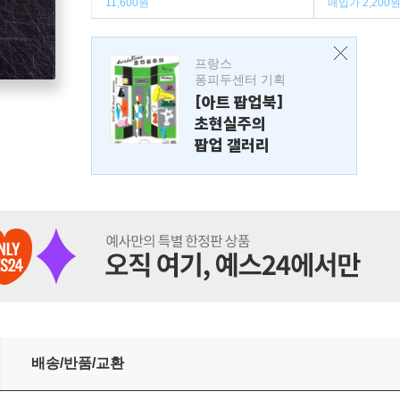
11,600원
매입가 2,200
프랑스
퐁피두센터 기획
[아트 팝업북]
초현실주의
팝업 갤러리
배송/반품/교환