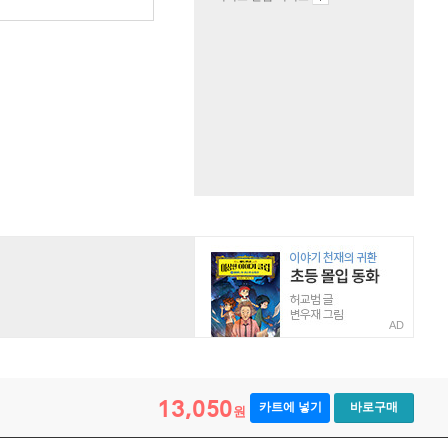
원
AD
13,050
카트에 넣기
바로구매
원