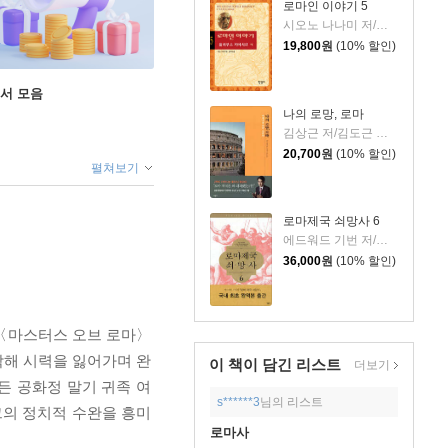
로마인 이야기 5
시오노 나나미 저/김석희 역
19,800
원
(10% 할인)
도서 모음
나의 로망, 로마
김상근 저/김도근 사진
20,700
원
(10% 할인)
펼쳐보기
로마제국 쇠망사 6
에드워드 기번 저/송은주,조성숙,김지현 공역
36,000
원
(10% 할인)
 〈마스터스 오브 로마〉
작해 시력을 잃어가며 완
이 책이 담긴
리스트
더보기
든 공화정 말기 귀족 여
s******3
님의 리스트
그의 정치적 수완을 흥미
로마사