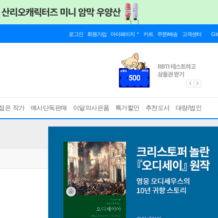
로그인
회원가입
마이페이지
카트
주문/배송
고객센터
Gl
젊은 작가
예사단독판매
이달의사은품
특가할인
추천도서
대량/법인