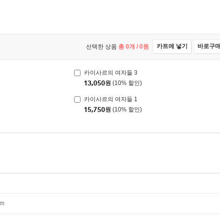
카트에 넣기
바로구
선택한 상품
총
0
개 /
0
원
카이사르의 여자들 3
13,050
원
(10% 할인)
카이사르의 여자들 1
15,750
원
(10% 할인)
mm