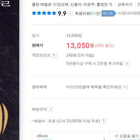
콜린 매컬로
저/
강선재
,
신봉아
,
이은주
,
홍정인
역
교유서가
2
9.9
서양사/서양문화
회원리뷰(
56
건)
베스트
정가
14,500원
13,050
원
판매가
(10% 할인)
YES포인트
140원 (1% 적립)
5만원이상 구매 시 2천원 추가적립
결제혜택
카드/간편결제 혜택을 확인하세요
배송안내
배송비 : 유료 (도서 15,000원 이상 무료)
eBook
이 상품을 팔기