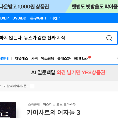
D/LP
DVD/BD
문구
/GIFT
티켓
독서유형검사
장안내
채널예스
사락
예스펀딩
클래스24
RBTI Lab
독서유형검사
AI 일문백답
의견 남기면 YES상품권!
이탈리아역사/문...
마스터스 오브 로마-4부
소득공제
카이사르의 여자들 3