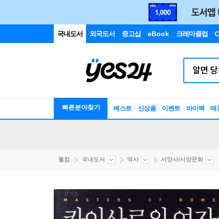
국내도서
외국도서
중고샵
eBook
크레마클럽
C
빠른분야찾기
베스트
신상품
이벤트
바이백
매
웰컴
국내도서
역사
서양사/서양문화