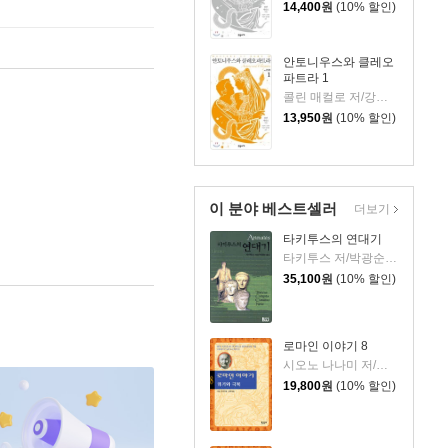
14,400
원
(10% 할인)
안토니우스와 클레오
파트라 1
콜린 매컬로 저/강선재,신봉아,이은주,홍정인 공역
13,950
원
(10% 할인)
이 분야 베스트셀러
더보기
타키투스의 연대기
타키투스 저/박광순 역
35,100
원
(10% 할인)
로마인 이야기 8
시오노 나나미 저/김석희 역
19,800
원
(10% 할인)