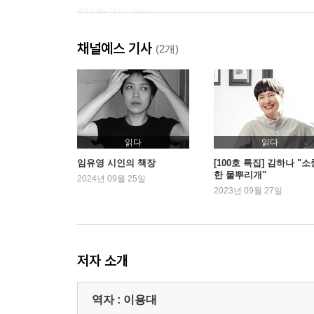
9장 왕국의 계승
10장 왕위의 부담
채널예스 기사
11장 영혼의 위기
(2개)
12장 터부
제2권 신의 살해
1장 신들의 유한성
2장 신성한 왕의 살해
읽다
읽다
3장 임시왕들
임유영 시인의 책장
[100호 특집] 김하나 "소
한 물뿌리개"
4장 왕자의 희생
2024년 09월 25일
2023년 09월 27일
5장 나무정령의 살해
6장 아도니스
7장 신성한 매춘
8장 아도니스의 의식
저자 소개
9장 아티스
10장 목매달린 신
역자 : 이용대
11장 오시리스