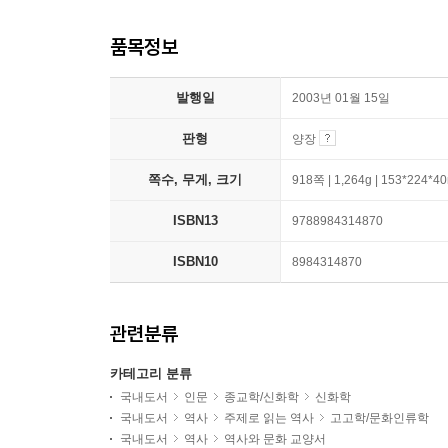
품목정보
발행일
2003년 01월 15일
판형
양장
쪽수, 무게, 크기
918쪽 | 1,264g | 153*224*
ISBN13
9788984314870
ISBN10
8984314870
관련분류
카테고리 분류
국내도서
인문
종교학/신화학
신화학
국내도서
역사
주제로 읽는 역사
고고학/문화인류학
국내도서
역사
역사와 문화 교양서