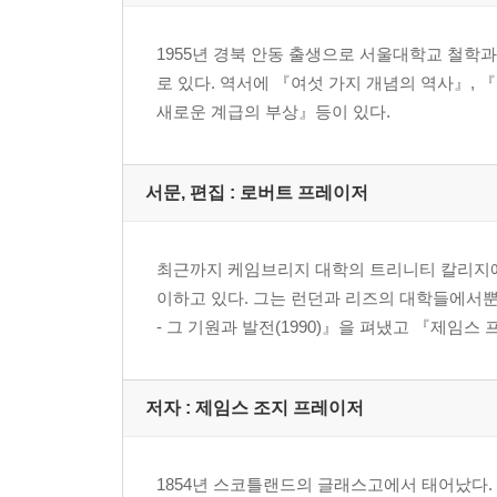
12장 위령의 날
13장 이시스
1955년 경북 안동 출생으로 서울대학교 철학
14장 모계근친제와 모신들
로 있다. 역서에 『여섯 가지 개념의 역사』,
15장 디오니소스
새로운 계급의 부상』등이 있다.
16장 데메테르와 페르세포네
17장 원시농업에서 여성의 역할
18장 곡물의 어머니와 곡물의 아가씨
서문, 편집 : 로버트 프레이저
19장 리티에르세스
20장 동물로서의 곡물정령
최근까지 케임브리지 대학의 트리니티 칼리지에
21장 신을 먹는 풍습
이하고 있다. 그는 런던과 리즈의 대학들에서뿐
22장 육식
- 그 기원과 발전(1990)』을 펴냈고 『제임스
23장 신성한 동물의 살해
제3권 속죄양
저자 : 제임스 조지 프레이저
1장 재앙 옮기기
2장 고대의 속죄양
3장 멕시코의 신의 살해
1854년 스코틀랜드의 글래스고에서 태어났다