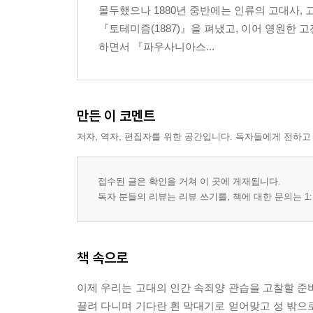
4장 농신제
몰두했으나 1880년 중반에는 인류의 고대사,
5장 그리스도의 십자가형
『토테미즘(1887)』을 펴냈고, 이어 영원한 고
하면서 『파우사니아스...
제4권 황금가지
1장 하늘과 땅 사이
2장 소녀들의 격리
3장 발데르의 불
만든 이 코멘트
4장 외재적 영혼
저자, 역자, 편집자를 위한 공간입니다. 독자들에게 전하고
5장 죽음과 부활
6장 황금가지
접수된 글은 확인을 거쳐 이 곳에 게재됩니다.
독자 분들의 리뷰는 리뷰 쓰기를, 책에 대한 문의는 1:
찾아보기
책 속으로
이제 우리는 고대의 인간 속죄양 관습을 고찰할 준비
끌려 다니며 기다란 흰 막대기로 얻어맞고 성 밖으로