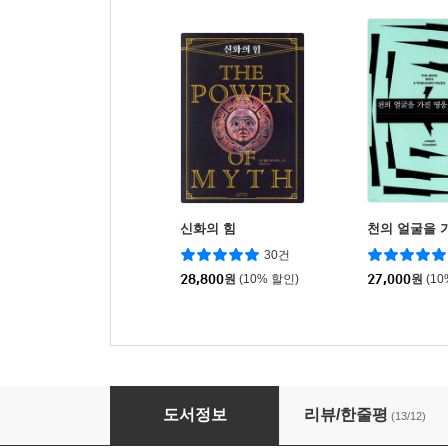
신화의 힘
천의 얼굴을 
30건
28,800
원
(10% 할인)
27,000
원
(1
황금가지
도서정보
리뷰/한줄평
(13/12)