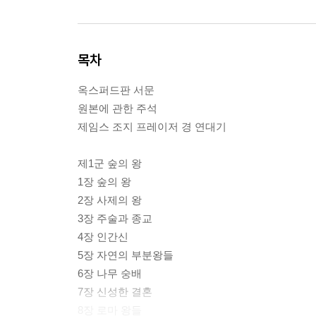
목차
옥스퍼드판 서문
원본에 관한 주석
제임스 조지 프레이저 경 연대기
제1군 숲의 왕
1장 숲의 왕
2장 사제의 왕
3장 주술과 종교
4장 인간신
5장 자연의 부분왕들
6장 나무 숭배
7장 신성한 결혼
8장 로마 왕들