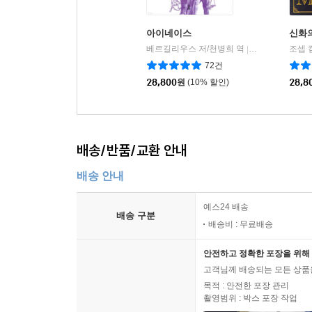
아이네이스
신화
베르길리우스 저/천병희 역
숲
|
72건
28,800
원
(10% 할인)
28,8
배송/반품/교환 안내
배송 안내
예스24 배송
배송 구분
배송비 : 무료배송
안전하고 정확한 포장을 위해 
고객님께 배송되는 모든 상품을
목적 : 안전한 포장 관리
촬영범위 : 박스 포장 작업