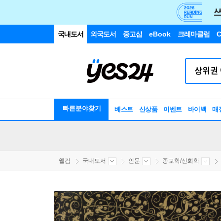
국내도서
외국도서
중고샵
eBook
크레마클럽
C
빠른분야찾기
베스트
신상품
이벤트
바이백
매
웰컴
국내도서
인문
종교학/신화학