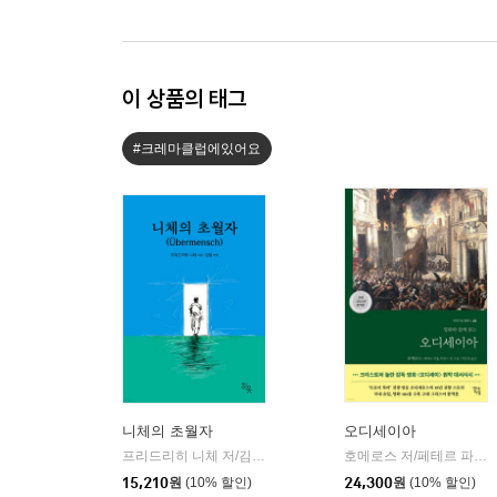
이 상품의 태그
#크레마클럽에있어요
니체의 초월자
오디세이아
프리드리히 니체 저/김철 편역
히읏
호메로스 저/페테르 파울 루벤스 그림/박문재 역
|
15,210
원
(10% 할인)
24,300
원
(10% 할인)