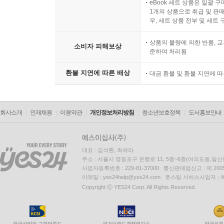
eBook 세트 상품은 일괄 
1개의 상품으로 취급 및 판매
우, 세트 상품 전부 및 세트
상품의 불량에 의한 반품, 교
소비자 피해보상
준하여 처리됨
환불 지연에 따른 배상
대금 환불 및 환불 지연에 
회사소개
인재채용
이용약관
개인정보처리방침
청소년보호정책
도서홍보안내
대표 : 김석환, 최세라
주소 : 서울시 영등포구 은행로 11, 5층~6층(여의도동,일신
사업자등록번호 : 229-81-37000 통신판매업신고 : 제 200
이메일 : yes24help@yes24.com 호스팅 서비스사업자 :
Copyright ⓒ YES24 Corp. All Rights Reserved.