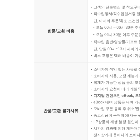
고객의 단순변심 및 착오구
직수입양서/직수입일서중 일
단, 아래의 주문/취소 조건인
오늘 00시 ~ 06시 30분 
반품/교환 비용
오늘 06시 30분 이후 주문
직수입 음반/영상물/기프트 
단, 당일 00시~13시 사이
박스 포장은 택배 배송이 가
소비자의 책임 있는 사유로 
소비자의 사용, 포장 개봉에 
복제가 가능한 상품 등의 포장을 
소비자의 요청에 따라 개별
디지털 컨텐츠인 eBook, 
eBook 대여 상품은 대여 기
모바일 쿠폰 등록 후 취소/환
반품/교환 불가사유
중고상품이 구매확정(자동 
LP상품의 재생 불량 원인이 기
시간의 경과에 의해 재판매가
전자상거래 등에서의 소비자