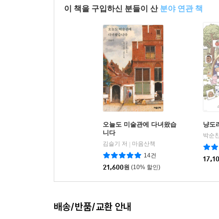
이 책을 구입하신 분들이 산
분야 연관 책
오늘도 미술관에 다녀왔습
냥도
니다
박순찬
김슬기 저
마음산책
|
14건
17,1
21,600
원
(10% 할인)
배송/반품/교환 안내