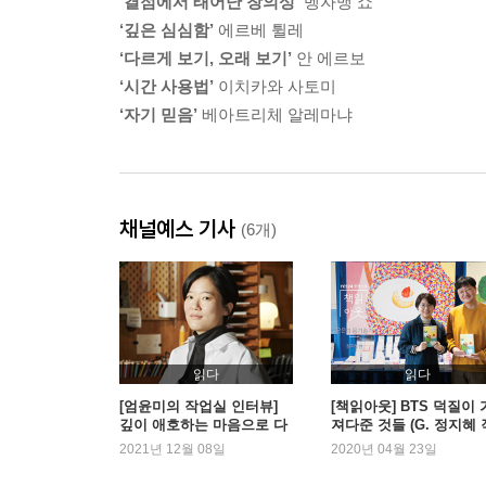
‘결점에서 태어난 창의성’
벵자맹 쇼
‘깊은 심심함’
에르베 튈레
‘다르게 보기, 오래 보기’
안 에르보
‘시간 사용법’
이치카와 사토미
‘자기 믿음’
베아트리체 알레마냐
채널예스 기사
(6개)
읽다
읽다
[엄윤미의 작업실 인터뷰]
[책읽아웃] BTS 덕질이 
깊이 애호하는 마음으로 다
져다준 것들 (G. 정지혜 
리를 놓는 일 - 최혜진 작가
가)
2021년 12월 08일
2020년 04월 23일