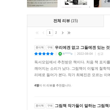
간을 쓰기로 결정한 거예요. 성숙해지려면 시간을 써
--- p.258「‘시간 사용법’ 이치카와 사토미」중에서
아이를 어떻게 키울지 고민하는 부모들에게 좋은 
지니고 잊지 않기를 바라는 마음이 들면서, 남들이
아버지가 지어놓은 비평의 감옥 안에서 힘들어했던
전체 리뷰
(15)
괜찮다는 안도감을 받게 되기 때문이다. 물론 동심과
단점을 대하는 태도예요. 예전엔 부족함을 어떻게 
철학도 큰 도움이 된다.
떤 한 가지 면에 미흡해도 다른 면에선 충분할 수 
1
2
더없이 창조적인 유럽의 그림책 작가들의 이야기
군가가 되려 하지 않고 비로소 저 자신으로, 제 자
것이다. 그림책에 관심이 없었던 독자들이라도, 그
우리에겐 없고 그들에겐 있는 것
종이책
구매
--- p.299「‘자기 믿음’ 베아트리체 알레마냐」중에서
h*****o
2022-08-04
신고
|
|
|
독서모임에서 추천받은 책이다. 처음 책 표지를
깨어지는 소리가 났다. 그림책이 이렇게 철학적
리에로 들어가 본다. 작가 최혜진은 모르는 이에
4명
이 이 리뷰를 추천합니다.
그림책 작가들이 말하는 그림책
종이책
구매