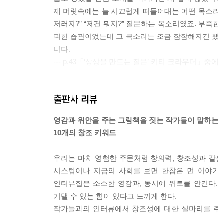
제 머릿속에는 늘 시끄럽게 떠들어대는 어떤 목소리가 
저러지?” “저건 뭐지?” 질문하는 목소리였죠. 부
피한 습관이었는데 그 목소리는 조금 잠잠해지긴 했지
니다.
--- p.43「‘상상을 만드는 질문’ 키티 크라우더」중
자기 안에 함몰되기보다 세상을 바라보고, 나와 다른
출판사 리뷰
야 한계를 조금씩 깨면서 성장할 수 있어요. 나 자
감 능력이 없으면 상상도 허약해질 수밖에 없답니다.
영감과 위안을 주는 그림책을 짓는 작가들이 말하
까?’ 하는 질문을 하도 많이 하니 나중에 ‘리타는
10개의 창조 키워드
하게 살아 숨 쉬었죠. 공감 능력은 상상에 숨을 불
--- p.85「‘공감의 쓸모’ 올리비에 탈레크」중에서
우리는 마치 영험한 주문처럼 창의력, 창조성과 같
시스템이나 지금의 사회를 보면 한참은 먼 이야기
저는 우리가 쉽게 현실이라고 이름 붙이며 묘사하는 
인터뷰집은 소소한 영감과, 동시에 위로를 안긴다
이야기 아시죠? 각국에서 탐험대를 파견하는데 연구
기댈 수 있는 힘이 있다고 느끼게 한다.
우리는 우리가 믿는 것, 아는 것을 봅니다. 저에게
작가들과의 인터뷰에서 창조성에 대한 실마리를 주
점이 무척 다양할 수 있다는 것, 단 하나의 정답지