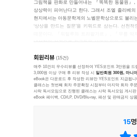
그림책을 판화로 만들어내는 『똑똑한 동물원』, 
--- p.109「‘치유하는 상상’ 클로드 퐁티」중에서
상상력이 피어난다고 한다. 그래서 조엘 졸리베의
현지에서는 아동문학계의 노벨문학상으로도 불리는
전 창의성이 그저 무언가를 할 용기를 의미한다고 생
‘상상을 만드는 질문’을 키워드로 삼는다. 선천적인
하는 생각, ‘실패해도 괜찮아. 별거 아냐’라고 말
때문이다. 『워털루와 트라팔가르』, 『무릎 딱
학교 쉬는 시간 때 가졌던 태도와 자세를 기억해내는
내성적인 성격으로 친구들을 사귀기 위해 계발했던 
내 앞에 있는 상황과 논다는 생각으로 덤비는 거죠.
정도로 아동문학계 고전의 반열에 오른 클로드 퐁
지금 노는 거야’라는 생각을 가지면 요리, 친구와의
회원리뷰
『어느 날 길에서 작은 선을 주웠어요』, 『나는 기
(15건)
--- p.145「‘작은 용기’ 세르주 블로크」중에서
해보도록 우선 질러보는 ‘작은 용기’를 꼽았다. ‘곰
매주 10건의 우수리뷰를 선정하여 YES포인트 3만원을 드
3,000원 이상 구매 후 리뷰 작성 시
일반회원 300원, 마니아
없었던 아이로 유년기를 회상하며 빈틈과 서투름에서
결점과 함께 창작한다는 건 다시 말해 ‘완벽하게 하려
eBook은 다운로드 후 작성한 리뷰만 YES포인트 지급됩니
론 말처럼 쉽지만은 않습니다. 지금도 여전히 좋아
클래스는 첫번째 회차 주문확정 시점부터 마지막 회차 주문
자기 믿음, 공감, 결점의 인정, 다르게 또 오래 보기
사락 독서모임으로 진행된 클래스는 사락 독서모임 게시판
게 이해하고 오히려 그 서투름에서 매력을 발견하면
작고 평범한 것에서 얻는 상상력의 실마리
eBook 페이백, CD/LP, DVD/Blu-ray, 패션 및 판매금
작자들 작품에서 감동받는 지점은 기계 같은 완벽성
그걸 소중히 여겨야 해요. 만약 모두가 완벽한 그림
어린 시절 생활에 쫓겨 대화 없는 부모님 밑에서
--- p.175「‘결점에서 태어난 창의성’ 벵자맹 쇼」
15
명
상상력과 창의성이 폭발한다며 아무것도 하지 않는
에르보는 유년시절의 본인이 즐겼고 지금 어린 아
길에서 배수로를 따라 흘러내려 오는 막대기나 아