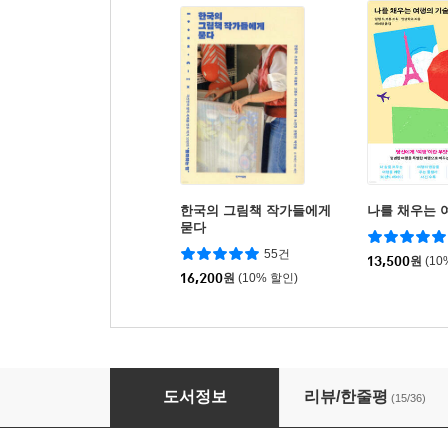
한국의 그림책 작가들에게
나를 채우는 
묻다
55건
13,500
원
(10
16,200
원
(10% 할인)
유럽의 그림책 작가들에게 묻다
도서정보
리뷰/한줄평
(15/36)