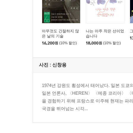
아무것도 간절하지 않
나는 아주 작은 선이었
그
은 날의 기술
습니다
1
16,200
원
(10% 할인)
18,000
원
(10% 할인)
사진 : 신창용
1974년 강원도 횡성에서 태어났다. 일본 도쿄
일본 언론사, 〈HEREN〉 〈메종 코리아〉 
을 경험하기 위해 프랑스로 이주해 현재는 파리
국경을 뛰어넘는 시각...