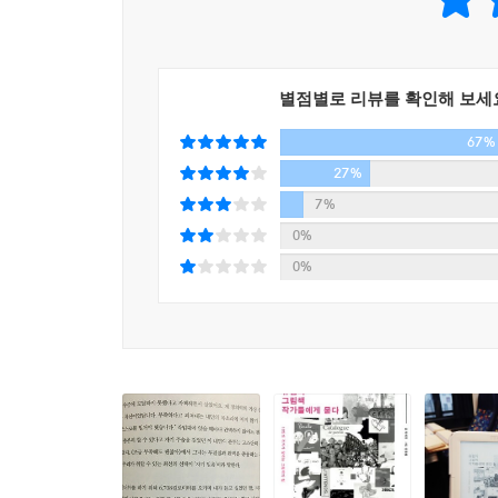
오래 보기’를 제안했다. 우리와 비슷한 문화에서
럼 붙여놓기도 하고요. 스펙터클하고 특이한 것이라곤
스스로를 위해 시간을 쓰는 ‘시간 사용법’을 추천
노는 법을 깨우친 것 같아요. 아이들은 심심하면 알
되어 다른 사람이 아닌 나 자신의 기준으로 살아가
아해요. 비행기 탈 때 아이디어가 가장 많이 샘솟는
『조금 부족해도 괜찮아』의 베아트리체 알레마냐가 
자에게 있어 무척 중요한 일이랍니다.
별점별로 리뷰를 확인해 보세
인터뷰에서 자연스레 배어나는 작가들의 유년 시절에
--- p.198「‘깊은 심심함’ 에르베 튈레」중에서
67%
없어서 불행했다던 벵자맹 쇼나 베아트리체 알레마
어머니에게 정서적으로 학대당한 클로드 퐁티나 부
27%
몽상은 창조적인 사고를 키워내는 둥지입니다. 몽상은
못하더라도 풍부한 감수성과 뛰어난 창조성을 발
7%
정신 상태로 이동하는 건 쉬운 일이 아니랍니다. 쓸
불안해하는 우리에게 스스로 주인이 되어 시간을 폭
0%
이 어디에서 오느냐는 질문을 자주 받는데, 저는 몽
0%
예를 들어 손을 놀려서 그림을 그리면 아무것도 하지
날카롭고 깊이 있는 질답 너머로 전해지는
죠. 저는 선택하고 버릴 줄 알아야 정신이 중심을 잡
그림책 작가들의 따스한 시선과 통찰
--- p.223「‘다르게 보기, 오래 보기’ 안 에르보」중
작가들이 내비치는 키워드들은 그림책의 세계관에 
자기가 뭘 좋아하는지, 뭘 하고 싶은지 어릴 때부터
뒤 제자리로 돌아오는 클로드 퐁티 스타일, 없어졌
고 탐험할 시간이 절대적으로 필요한 이유죠. 때때로
뭔가 남들과 다르거나 부족해 소외감을 느끼던 주
라 저에게 탐험할 시간을 주려고 온 것이에요. 일본
가치관이 일관된 서사 구조에 오롯이 배어나는 것이
겠는데’라는 답이 돌아왔죠. 그땐 제가 그림을 그릴
작가들의 대표작을 따로 꾸려 소개한다.