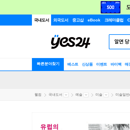
국내도서
외국도서
중고샵
eBook
크레마클럽
C
빠른분야찾기
베스트
신상품
이벤트
바이백
매
웰컴
국내도서
예술
미술
미술일반