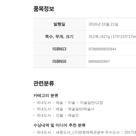
품목정보
발행일
2016년 10월 21일
쪽수, 무게, 크기
312쪽 | 627g | 175*215*17
ISBN13
9788956605944
ISBN10
8956605947
관련분류
카테고리 분류
국내도서
예술
미술
미술일반/교양
국내도서
예술
예술일반/예술사
국내도서
인물
예술인
수상내역 및 미디어 추천 분류
국내도서
세종도서_(구)문화체육관광부 우수도서
2017