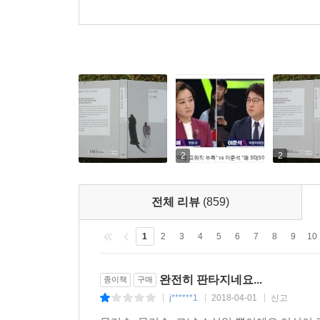
2
2
전체 리뷰
(859)
1
2
3
4
5
6
7
8
9
10
완전히 판타지네요...
종이책
구매
j******1
2018-04-01
신고
|
|
|