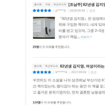
--- p.165
[조남주] 82년생 김지
종이책
구매
주간우수작
y******3
2018-06-24
신고
|
|
|
『82년생 김지영』은 성당에서
위해 구입한 책이다. 내게 있
비를 받고 있으며, 그중 2~3
분야가 책일...
더보기
25명
이 이 리뷰를 추천합니다.
82년생 김지영, 여성이라는
종이책
주간우수작
k*******4
2017-09-03
신고
|
|
|
우연히도 이 소설을 나의 상견례날 부산가던 KT
간 책이었는데, 왔다갔다 하는 동안 이 책을 
고 즐거운 분위기였지만, 먼저 결혼한 남동생의 
114명
이 이 리뷰를 추천합니다.