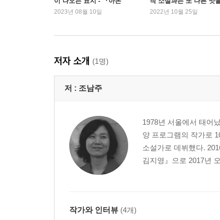
이 나오는 표지 - 『아몬
작 소설과는 또 다른 맛
드』
선사하다
2023년 08월 10일
2022년 10월 25일
저자 소개
(1명)
저 :
조남주
1978년 서울에서 태어났
양 프로그램의 작가로 1
소설가로 데뷔했다. 20
김지영』으로 2017년 
작가와 인터뷰
(4개)