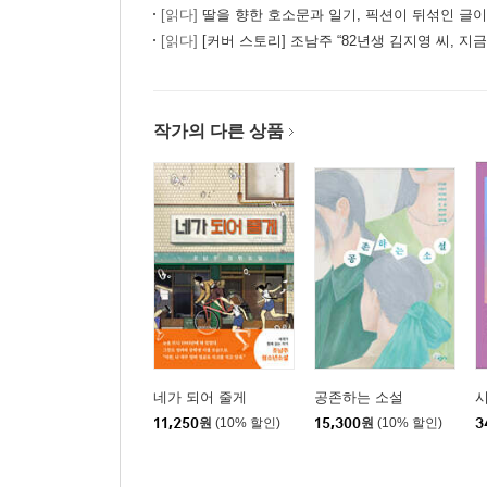
[읽다]
딸을 향한 호소문과 일기, 픽션이 뒤섞인 글
[읽다]
[커버 스토리] 조남주 “82년생 김지영 씨, 지
작가의 다른 상품
네가 되어 줄게
공존하는 소설
시
11,250
원
(10% 할인)
15,300
원
(10% 할인)
3