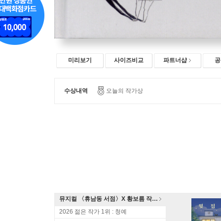
미리보기
사이즈비교
파트너샵
공
수상내역
오늘의 작가상
뮤지컬 〈휴남동 서점〉X 황보름 작가 북토크
2026 젊은 작가 1위 : 청예