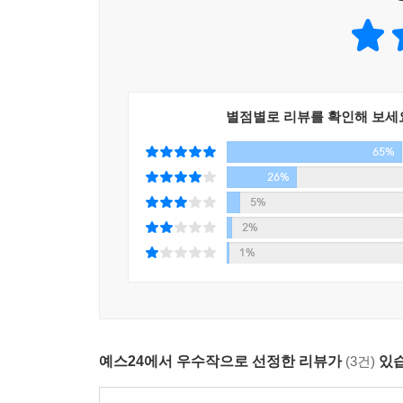
“처음부터 잘하는 사람이 있나요. 다 하면서 배우는 
아니요, 어머니, 저 잘할 자신 없는대요. 그런 건
정대현 씨도, 말없이 미소만 지었다.
--- p.128
별점별로 리뷰를 확인해 보세
세상이 참 많이 바뀌었다. 하지만 그 안의 소소한 
65%
라진다는 정대현 씨의 말을 다시 한번 곱씹었다. 법
--- p.132
26%
5%
김지영 씨가 회사를 그만둔 2014년, 대한민국 기혼
2%
다. 한국 여성의 경제활동 참가율은 출산기 전후로 현
1%
퍼센트로 하락하고, 40대부터 다시 66.7퍼센트로 
--- p.146
죽을 만큼 아프면서 아이를 낳았고, 내 생활도, 일도
예스24에서 우수작으로 선정한 리뷰가
(3건)
있습
떻게 해야 돼?