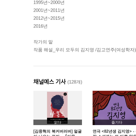
1995년~2000년
2001년~2011년
2012년~2015년
2016년
작가의 말
작품 해설_우리 모두의 김지영 /김고연주(여성학자)
채널예스 기사
(128개)
읽다
즐기다
[김중혁의 북커버러버] 얼굴
연극 <82년생 김지영> -