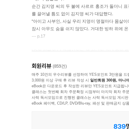
순간 김지영 씨의 두 볼에 사르르 홍조가 돌더니 
를 끌어낼 틈도 없이 김지영 씨가 대답했다.
나는 82년생 김은영 씨와 살고 있다. 결혼 생활은
“아이고 사부인, 사실 우리 지영이 명절마다 몸살이에
그는 비슷한 이름처럼 주어진 삶의 환경은 크게 
잠시 아무도 숨을 쉬지 않았다. 거대한 빙하 위에 온
‘말들’에 상처를 많이 받았다. (실은 별로 궁금하
--- p.17
집에서 뭐하냐는 시선들을 감당해야 했다. 누가 그런
“은영 아빠가 나 고생시키는 게 아니라 그냥 우리 
"세상이 참 많이 바뀌었다. 하지만 그 안의 소소한
하지 마. 그러라고 한 사람도 없고, 솔직히, 그러고 
(p.132)
회원리뷰
--- p.32
(859건)
물론 54년생 김순득 씨의 젊은 시절보단 좋아졌을 
매주 10건의 우수리뷰를 선정하여 YES포인트 3만원을 드
3,000원 이상 구매 후 리뷰 작성 시
일반회원 300원, 마니아
김지영 씨는 얼굴형도 예쁘고 콧날도 날렵하니까 
아직 세상이 바뀌지 않았다는 증거다. 한 국회의원
eBook은 다운로드 후 작성한 리뷰만 YES포인트 지급됩니
가 있느냐고 묻더니 원래 골키퍼가 있어야 골 넣을 맛
김지영』을 하나씩 나눠주고 싶다.
클래스는 첫번째 회차 주문확정 시점부터 마지막 회차 주문
는 19금 유머까지 남발했다. 무엇보다 계속 술을 
사락 독서모임으로 진행된 클래스는 사락 독서모임 게시판
자가 많은데 뭐가 걱정이냐고 반문했다. 니들이 제일
eBook 페이백, CD/LP, DVD/Blu-ray, 패션 및 판매금
렸다.
--- p.116
839