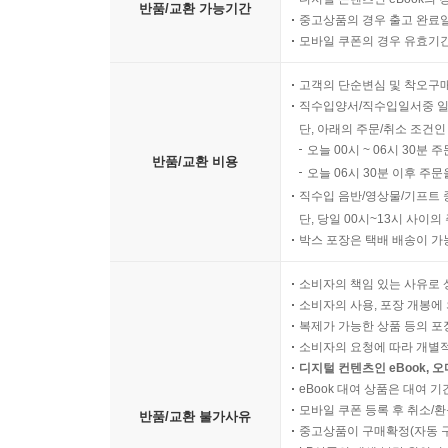
반품/교환 가능기간
중고상품의 경우 출고 완료일
모바일 쿠폰의 경우 유효기간(
고객의 단순변심 및 착오구
직수입양서/직수입일서중 일
단, 아래의 주문/취소 조건인
오늘 00시 ~ 06시 30분 
반품/교환 비용
오늘 06시 30분 이후 주문
직수입 음반/영상물/기프트 
단, 당일 00시~13시 사이
박스 포장은 택배 배송이 가
소비자의 책임 있는 사유로 
소비자의 사용, 포장 개봉에 
복제가 가능한 상품 등의 포장을 
소비자의 요청에 따라 개별
디지털 컨텐츠인 eBook, 
eBook 대여 상품은 대여 기
모바일 쿠폰 등록 후 취소/환
반품/교환 불가사유
중고상품이 구매확정(자동 