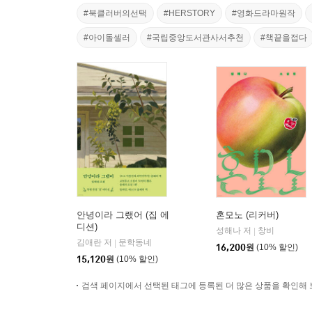
#북클러버의선택
#HERSTORY
#영화드라마원작
#아이돌셀러
#국립중앙도서관사서추천
#책끝을접다
안녕이라 그랬어 (집 에
혼모노 (리커버)
디션)
성해나 저
창비
|
김애란 저
문학동네
|
16,200
원
(10% 할인)
15,120
원
(10% 할인)
검색 페이지에서 선택된 태그에 등록된 더 많은 상품을 확인해 