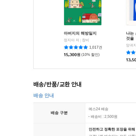
아버지의 해방일지
나는
것을
정지아 저
창비
|
양귀자
1,017건
15,300
원
(10% 할인)
13,5
배송/반품/교환 안내
배송 안내
예스24 배송
배송 구분
배송비 : 2,500원
안전하고 정확한 포장을 위해 