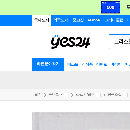
국내도서
외국도서
중고샵
eBook
크레마클럽
C
빠른분야찾기
베스트
신상품
이벤트
바이백
매
웰컴
국내도서
소설/시/희곡
한국소설