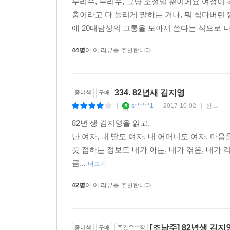
무리수, 무리수, 그냥 소설일 뿐이에요 여성이
충이라고 다 들리게 말하는 거나, 뭐 씹다버린
에 20대남성의 고통을 모아서 쓴다는 식으로 나
44명
이 이 리뷰를 추천합니다.
334. 82년새 김지영
종이책
구매
s******1
2017-10-02
신고
|
|
|
82년 생 김지영을 읽고.
난 여자, 내 딸도 여자, 내 어머니도 여자, 마
뜻 접하는 정보도 내가 아는, 내가 겪은, 내가
큼...
더보기
42명
이 이 리뷰를 추천합니다.
[조남주] 82년생 김지
종이책
구매
주간우수작