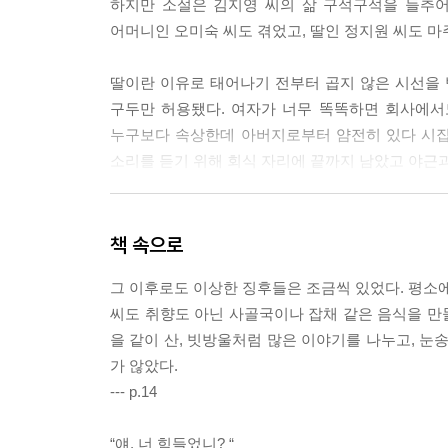
하지만 소설은 김지영 씨의 삶 구석구석을 들추어
어머니인 오미숙 씨도 겪었고, 딸인 정지원 씨도 마
딸이란 이유로 태어나기 전부터 곱지 않은 시선을
구두만 허용됐다. 여자가 너무 똑똑하면 회사에서
누구보다 속상한데 아버지로부터 얌전히 있다 시집이
소리를 듣기 위해 회식 자리에 끝까지 남았고 야근과
"장모를 모시고 사는 걸 보면 만난 적은 없지만 김
어머니를 생각했다. 할머니는 (중략) 돌봄 노동은 
책 속으로
빨아 놓은 옷을 입고, 어머니가 청소한 방에서 주무셨다
그 이후로도 이상한 징후들은 조금씩 있었다. 평소에
씨도 취향도 아닌 사골국이나 잡채 같은 음식을 만들
결혼 후 어른들이 기다리는 '좋은 소식'이 없자 당
을 같이 산, 빗방울처럼 많은 이야기를 나누고, 눈
친정 어머니는 다음에 아들 낳으면 된다고 했고 시어
가 않았다.
직장을 그만두기로 했고, 그 한 사람은 당연히 김
--- p.14
그저 많이 돕는 정도에 지나지 않았다. 어린이집에서
돈으로 커피나 마시면서 돌아다니는 맘충”이란 말
“얘, 너 힘들었니? “
씨는 결국 한 번씩 다른 사람이 되고 말았고, 정신과