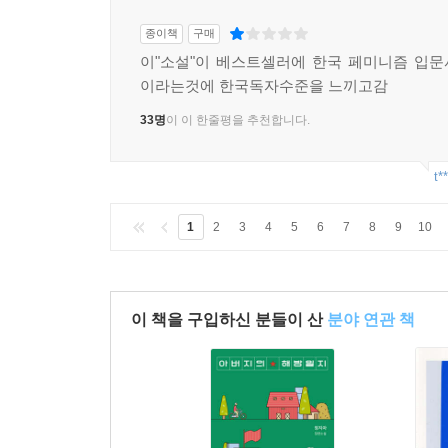
종이책
구매
이"소설"이 베스트셀러에 한국 페미니즘 입
이라는것에 한국독자수준을 느끼고감
33명
이 이 한줄평을 추천합니다.
t*
1
2
3
4
5
6
7
8
9
10
이 책을 구입하신 분들이 산
분야 연관 책