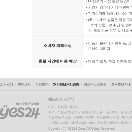
LP상품의 재생 불량 원인이 기
시간의 경과에 의해 재판매가
전자상거래 등에서의 소비자
eBook 세트 상품은 일괄 
1개의 상품으로 취급 및 판매
우, 세트 상품 전부 및 세트
상품의 불량에 의한 반품, 교
소비자 피해보상
준하여 처리됨
환불 지연에 따른 배상
대금 환불 및 환불 지연에 
회사소개
인재채용
이용약관
개인정보처리방침
청소년보호정책
도서홍보안내
대표 : 김석환, 최세라
주소 : 서울시 영등포구 은행로 11, 5층~6층(여의도동,일신
사업자등록번호 : 229-81-37000 통신판매업신고 : 제 200
이메일 : yes24help@yes24.com 호스팅 서비스사업자 :
Copyright ⓒ YES24 Corp. All Rights Reserved.