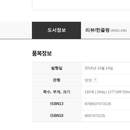
82년생 김지영
도서정보
리뷰/한줄평
(859/2,436)
품목정보
발행일
2016년 10월 14일
판형
양장
쪽수, 무게, 크기
192쪽 | 294g | 127*188*20
ISBN13
9788937473135
ISBN10
8937473135