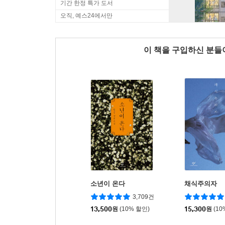
기간 한정 특가 도서
오직, 예스24에서만
이 책을 구입하신 분
소년이 온다
채식주의자
3,709건
13,500
원
(10% 할인)
15,300
원
(10