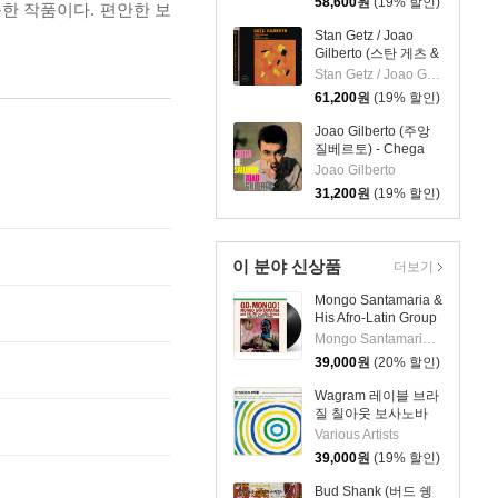
58,600
원
(19% 할인)
음한 작품이다. 편안한 보
Stan Getz / Joao
Gilberto (스탄 게츠 &
주앙 질베르토) - Getz
Stan Getz / Joao Gilberto
/ Gilberto [SACD
61,200
원
(19% 할인)
Hybrid]
Joao Gilberto (주앙
질베르토) - Chega
De Saudade [크리스
Joao Gilberto
탈 클리어 컬러 LP]
31,200
원
(19% 할인)
이 분야 신상품
더보기
Mongo Santamaria &
His Afro-Latin Group
(몽고 산타마리아 &
Mongo Santamaria & His Afro-Latin Group
히스 아프로 라틴 그
39,000
원
(20% 할인)
룹) - Go Mongo!
(Feat. Chick Corea)
Wagram 레이블 브라
[LP]
질 칠아웃 보사노바
뮤직 컴필레이션
Various Artists
(Brazilian Chill) [LP]
39,000
원
(19% 할인)
Bud Shank (버드 쉥