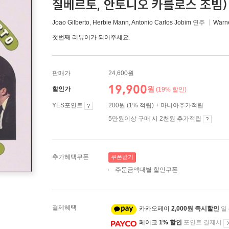
질베르토, 안토니오 카를로스 조빔) - Re
Joao Gilberto
,
Herbie Mann
,
Antonio Carlos Jobim
연주
Warn
첫번째 리뷰어가 되어주세요.
판매가
24,600원
19,900
원
할인가
(19% 할인)
YES포인트
200원 (1% 적립) + 마니아추가적립
5만원이상 구매 시 2천원 추가적립
추가혜택쿠폰
쿠폰받기
주문금액대별 할인쿠폰
결제혜택
카카오페이
2,000원 즉시할인
일
페이코
1% 할인
포인트 결제시