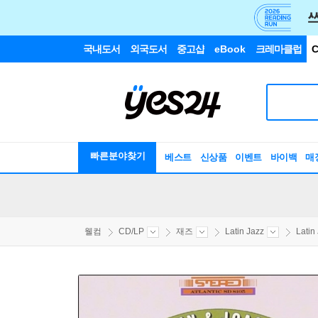
국내도서
외국도서
중고샵
eBook
크레마클럽
C
빠른분야찾기
베스트
신상품
이벤트
바이백
매
웰컴
CD/LP
재즈
Latin Jazz
Latin