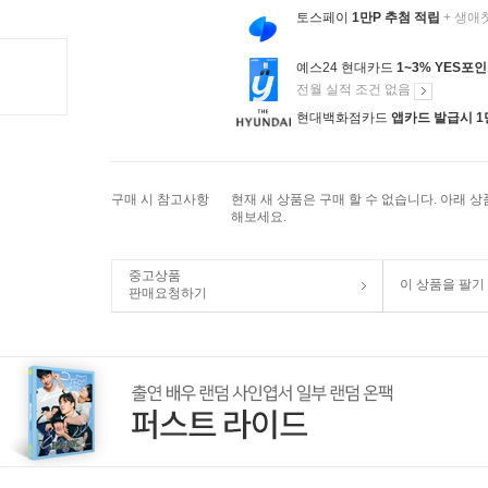
토스페이
1만P 추첨 적립
+ 생애
예스24 현대카드
1~3% YES포
전월 실적 조건 없음
현대백화점카드
앱카드 발급시 1
구매 시 참고사항
현재 새 상품은 구매 할 수 없습니다. 아래 
해보세요.
중고상품
이 상품을 팔기
판매요청하기