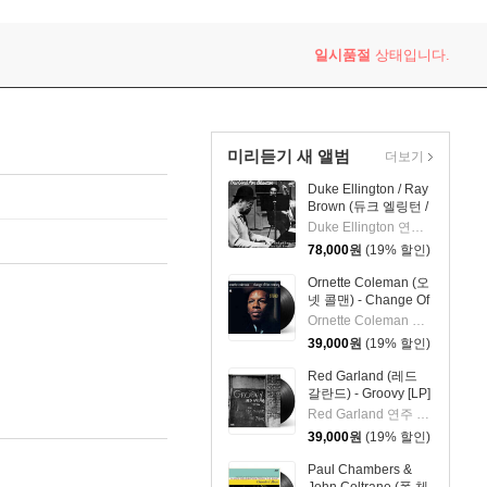
d In Rio De Janeiro
일시품절
상태입니다.
미리듣기 새 앨범
더보기
Duke Ellington / Ray
Brown (듀크 엘링턴 /
레이 브라운) - This
Duke Ellington 연주 외 1명
One's For Blanton
78,000
원
(19% 할인)
[LP]
Ornette Coleman (오
넷 콜맨) - Change Of
The Century [LP]
Ornette Coleman 연주
39,000
원
(19% 할인)
Red Garland (레드
갈란드) - Groovy [LP]
Red Garland 연주 외 2명
39,000
원
(19% 할인)
Paul Chambers &