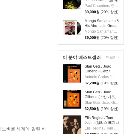
John Coltrane (폴 체
임버스 & 존 콜트레
Paul Chambers 연주 외 1명
인) - A Jazz
39,000
원
(20% 할인)
Delegation From the
East: Chamber's
Mongo Santamaria &
Music [LP]
His Afro-Latin Group
(몽고 산타마리아 &
Mongo Santamaria 연주
히스 아프로 라틴 그
39,000
원
(20% 할인)
룹) - Go Mongo!
(Feat. Chick Corea)
[LP]
이 분야 베스트셀러
더보기
Stan Getz / Joao
Gilberto - Getz /
Gilberto (스탄 게츠,
Antonio Carlos Jobim,Milton Banana,Stan Getz,Astrud Gilberto,Sebastiao Neto,Joao Gilberto
조앙 질베르토) [LP]
37,200
원
(19% 할인)
Stan Getz / Joao
Gilberto (스탄 게츠,
주앙 질베르토) - Getz
Stan Getz, Joao Gilberto
/ Gilberto [LP]
32,500
원
(19% 할인)
Elis Regina / Tom
Jobim (엘리스 레지나
/ 톰 조빔) - Elis &
사노바를 세계에 알린 바
Elis Regina / Tom Jobim
Tom [LP]