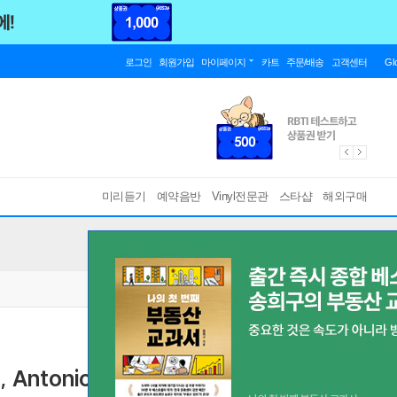
로그인
회원가입
마이페이지
카트
주문/배송
고객센터
Gl
미리듣기
예약음반
Vinyl전문관
스타샵
해외구매
o, Antonio Carlos Jobim (허비만, 주앙