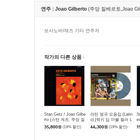
연주 :
Joao Gilberto
(주앙 질베르토,Joao Gilber
보사노바/재즈 기타 연주자
작가의 다른 상품
Stan Getz / Joao Gilbe
라틴 명곡 모음집 (Latin
S
rto (스탄 게츠, 주앙 질
o) [럭키 딥 마블 컬러 L
er
베르토) - Getz / Gilbert
P]
(
35,800
원
(19% 할인)
44,300
원
(19% 할인)
1
o [클리어 탠저린 컬러
르
LP]