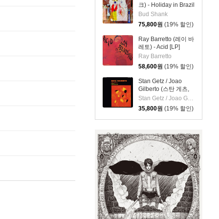
크) - Holiday in Brazil
[LP]
Bud Shank
75,800
원
(19% 할인)
Ray Barretto (레이 바
레토) - Acid [LP]
Ray Barretto
58,600
원
(19% 할인)
Stan Getz / Joao
Gilberto (스탄 게츠,
주앙 질베르토) - Getz
Stan Getz / Joao Gilberto
/ Gilberto [클리어 탠
35,800
원
(19% 할인)
저린 컬러 LP]