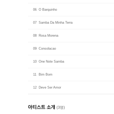
06
O Barquinho
07
Samba Da Minha Terra
08
Rosa Morena
09
Consolacao
10
One Note Samba
11
Bim Bom
12
Deve Ser Amor
아티스트 소개
(3명)