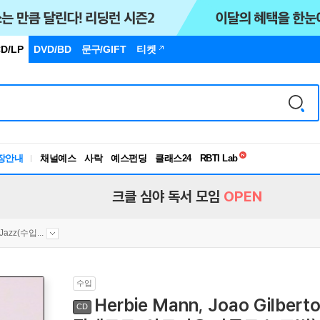
D/LP
DVD/BD
문구
/GIFT
티켓
독서유형검사
RBTI Lab
장안내
채널예스
사락
예스펀딩
클래스24
독서유형검사
크클 심야 독서 모임
OPEN
 Jazz(수입...
수입
Herbie Mann, Joao Gilbert
CD