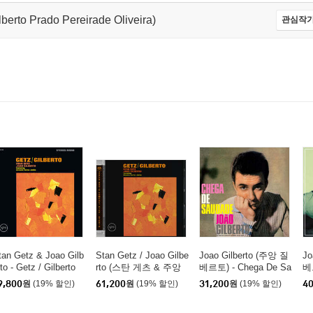
to Prado Pereirade Oliveira)
관심작가
tan Getz & Joao Gilb
Stan Getz / Joao Gilbe
Joao Gilberto (주앙 질
Jo
to - Getz / Gilberto
rto (스탄 게츠 & 주앙
베르토) - Chega De Sa
베르
스탄 게츠 & 조앙 질베
질베르토) - Getz / Gilb
udade [크리스탈 클리
9,800
원
(19% 할인)
61,200
원
(19% 할인)
31,200
원
(19% 할인)
40
토)
erto [SACD Hybrid]
어 컬러 LP]