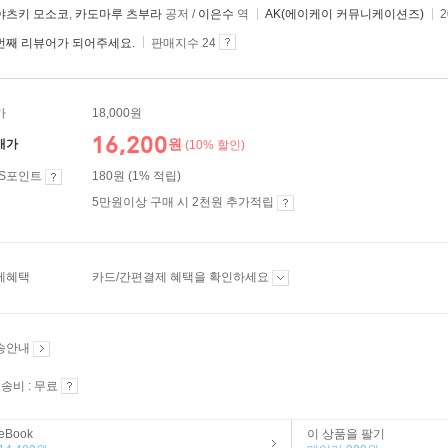
야츠키 모소코
,
카도마루 츠부라
공저 /
이은수
역
AK(에이케이 커뮤니케이션즈)
2
번째 리뷰어가 되어주세요.
판매지수 24
가
18,000원
16,200
원
매가
(10% 할인)
ES포인트
180원 (1% 적립)
5만원이상 구매 시 2천원 추가적립
제혜택
카드/간편결제 혜택을 확인하세요
송안내
송비 : 무료
eBook
이 상품을 팔기