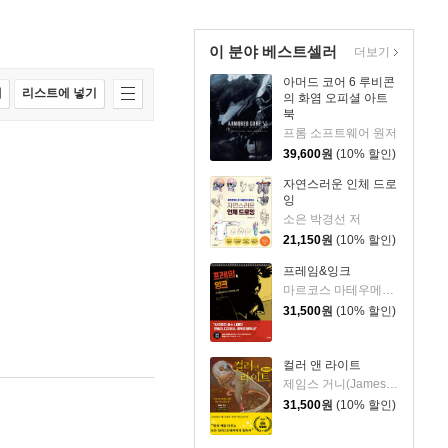
이 분야 베스트셀러
더보기
아머드 코어 6 루비콘
매
리스트에 넣기
의 화염 오피셜 아트
북
프롬 소프트웨어 원저
39,600
원
(10% 할인)
자연스러운 인체 드로
잉
소은 박경선 저
21,150
원
(10% 할인)
프레임&잉크
마르코스 마테우메스트리 저/안예나 역
31,500
원
(10% 할인)
컬러 앤 라이트
제임스 거니(James Gurney) 저/김지혜 역
31,500
원
(10% 할인)