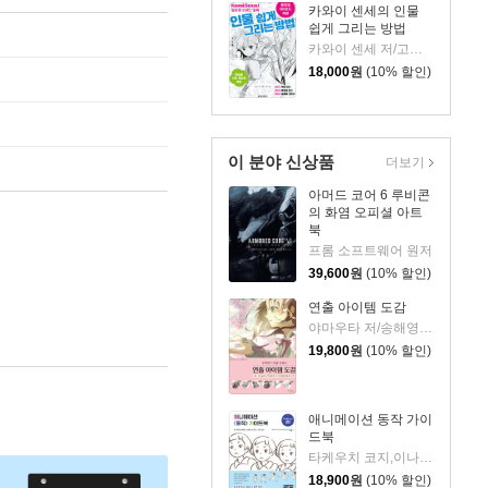
카와이 센세의 인물
쉽게 그리는 방법
카와이 센세 저/고영자 역
18,000
원
(10% 할인)
이 분야 신상품
더보기
아머드 코어 6 루비콘
의 화염 오피셜 아트
북
프롬 소프트웨어 원저
39,600
원
(10% 할인)
연출 아이템 도감
야마우타 저/송해영 역
19,800
원
(10% 할인)
애니메이션 동작 가이
드북
타케우치 코지,이나무라 타케시,후야마 타루토 저/김재훈 역
18,900
원
(10% 할인)