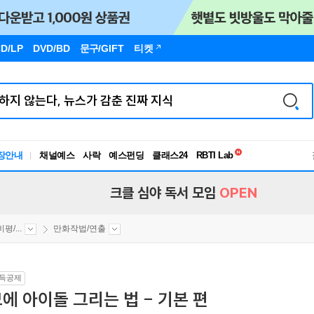
D/LP
DVD/BD
문구
/GIFT
티켓
독서유형검사
RBTI Lab
장안내
채널예스
사락
예스펀딩
클래스24
독서유형검사
크클 심야 독서 모임
OPEN
/...
만화작법/연출
득공제
에 아이돌 그리는 법 - 기본 편