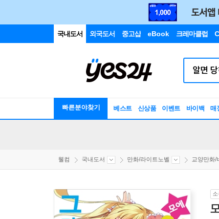
국내도서
외국도서
중고샵
eBook
크레마클럽
C
빠른분야찾기
베스트
신상품
이벤트
바이백
매
웰컴
국내도서
만화/라이트노벨
교양만화/비평
소
모