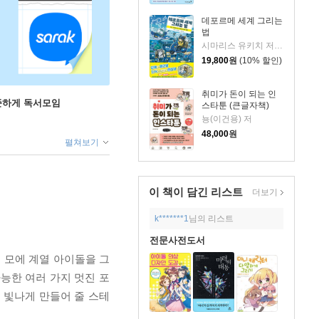
데포르메 세계 그리는
법
시마리스 유키치 저/이예진 역
19,800
원
(10% 할인)
취미가 돈이 되는 인
꾸준하게 독서모임
스타툰 (큰글자책)
뇽(이건용) 저
48,000
원
펼쳐보기
이 책이 담긴
리스트
더보기
k*******1
님의 리스트
전문사전도서
 모에 계열 아이돌을 그
능한 여러 가지 멋진 포
 빛나게 만들어 줄 스테