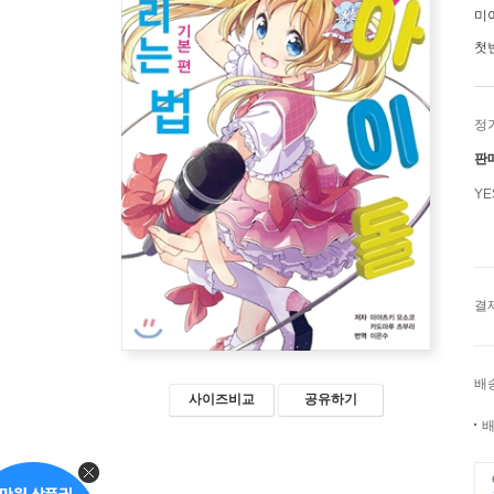
미
첫
정
판
Y
결
배
사이즈비교
공유하기
배