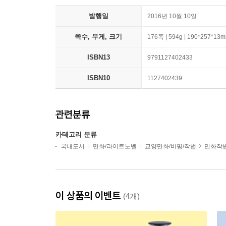
발행일
2016년 10월 10일
쪽수, 무게, 크기
176쪽 | 594g | 190*257*13
ISBN13
9791127402433
ISBN10
1127402439
관련분류
카테고리 분류
국내도서
만화/라이트노벨
교양만화/비평/작법
만화작법
이 상품의 이벤트
(4개)