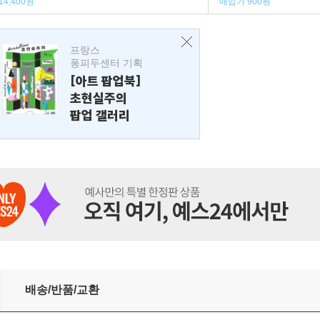
14,400원
매입가 900원
프랑스
퐁피두센터 기획
[아트 팝업북]
초현실주의
팝업 갤러리
배송/반품/교환