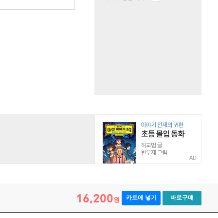
AD
16,200
카트에 넣기
바로구매
원