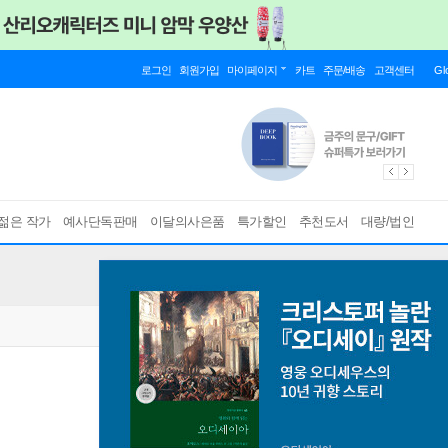
로그인
회원가입
마이페이지
카트
주문/배송
고객센터
Gl
젊은 작가
예사단독판매
이달의사은품
특가할인
추천도서
대량/법인