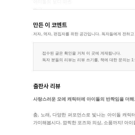
아이돌의 보디 파츠
얼굴
목과 어깨, 팔
만든 이 코멘트
팔을 드는 경우
가슴
저자, 역자, 편집자를 위한 공간입니다. 독자들에게 전하고
허리 주위
신체를 구부리는 경우
접수된 글은 확인을 거쳐 이 곳에 게재됩니다.
신체를 비트는 경우
독자 분들의 리뷰는 리뷰 쓰기를, 책에 대한 문의는 1:
다리
정면에서 다리 그리는 방법
앉아 있는 다리 그리는 방법… 짓눌린 허벅지 형태
출판사 리뷰
다리의 세부까지 매력적으로 그리자
제2장 아이돌의 의상을 그리자
사랑스러운 모에 캐릭터에 아이돌의 반짝임을 더해보
이렇게 만들어지는 아이돌의 의상
1 우선은 베이스가 되는 옷을 정한다
춤, 노래, 다양한 퍼포먼스로 빛나는 아이돌 캐
2 다음은 스커트의 실루엣을 정한다
가미해봅시다. 깜찍한 포즈와 의상, 소품까지! 아
3 아이돌 의상의 기본을 확인한다
보여주는 포인트의 다양한 패턴