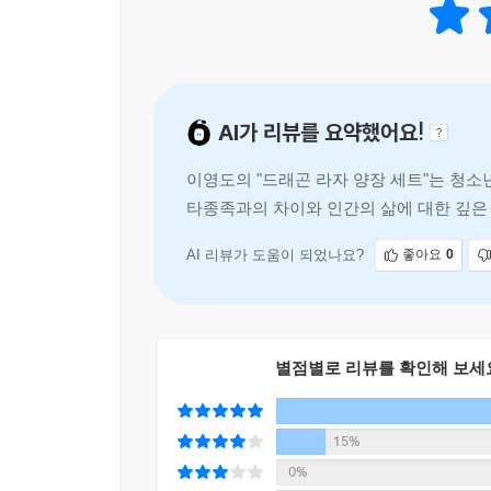
3년간 팬과 작가와 출판사의 오랜 준비 끝에 출간된
10주년 기념 양장본 『드래곤 라자』.
『드래곤 라자』가 10주년을 맞이하여 기존의 12권
AI가 리뷰를 요약했어요!
친필 사인, 드래곤 라자 속 우화로 만든 그림 동화
2000세트는 모두 예약 판매였으며, 2000세트 
이영도의 "드래곤 라자 양장 세트"는 청소
판매에 신청하기 위해 수십 명의 팬들은 홍대의 한
타종족과의 차이와 인간의 삶에 대한 깊은 
끊는 바람에 종료된 1분 40초 직후, 몇 초 차이로
의 대화는 여전히 유머를
이 모든 것은 이영도 출판 카페(http://cafe.nave
AI 리뷰가 도움이 되었나요?
좋아요
0
이 사이트에서는 수백 건에 이르는 독자들의 10주
『드래곤 라자』 속 우화를 소재로 한 그림 동화가 
『드래곤 라자』 지도 선발 대회를 하였고, 여기에
별점별로 리뷰를 확인해 보세
나무 상자 600여 세트의 디자인은 평소 『드래곤
활발한 활동을 하고 있는 두 열성 독자가 『드래
15%
의견이나 여론조사에 수백 명의 열성 독자들이 꾸준