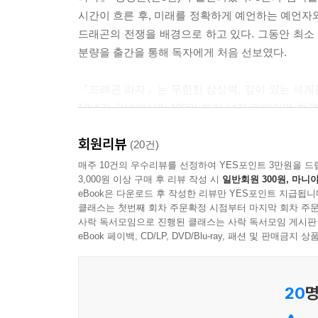
시간이 흐른 후, 미래를 정확하게 예언하는 예언자와
드래곤의 전쟁을 배경으로 하고 있다. 그동안 최소 
분량을 출간을 통해 독자에게 처음 선보였다.
『드래곤 라자』는 무한한 상상력, 깊이 있는 세계
10년간 국내에서만 100만 부가 넘게 판매되며 한국
번의 교정쇄가 출간되며 30만 부(출간중)가, 중국
회원리뷰
실리며 화제가 되었고, 2008년 11월 1일에는 대
(20건)
싸이가 진행하는 KBS 라디오 드라마로 제작되어
매주 10건의 우수리뷰를 선정하여 YES포인트 3만원을 드
3,000원 이상 구매 후 리뷰 작성 시
일반회원 300원, 마니아
최근까지 미국과 이탈리아에서 계약 제의를 해왔
eBook은 다운로드 후 작성한 리뷰만 YES포인트 지급됩니
애니메이션화에 대한 제안을 하기도 했다.
클래스는 첫번째 회차 주문확정 시점부터 마지막 회차 주문
사락 독서모임으로 진행된 클래스는 사락 독서모임 게시판
작가 이영도는 그동안 『퓨처워커』, 『폴라리스 랩
eBook 페이백, CD/LP, DVD/Blu-ray, 패션 및 판매금
수십만 부의 판매고를 올리며 명실상부 한국 최고의
구성을 한국 정서에 맞게 완전히 새롭게 만들어내
20
명
20만 부의 높은 판매고를 올리기도 했다. 이 외에
높다. 『퓨처워커』와 『눈물을 마시는 새』는 현재