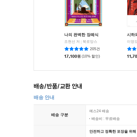
나의 완벽한 장례식
시하와
조현선 저
북로망스
이영도
|
205건
17,100
원
(10% 할인)
11,7
배송/반품/교환 안내
배송 안내
예스24 배송
배송 구분
배송비 : 무료배송