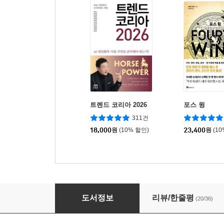
트렌드 코리아 2026
포스 윙
311건
18,000
원
(10% 할인)
23,400
원
(1
드래곤 라자 양장 세트
도서정보
리뷰/한줄평
(20/36)