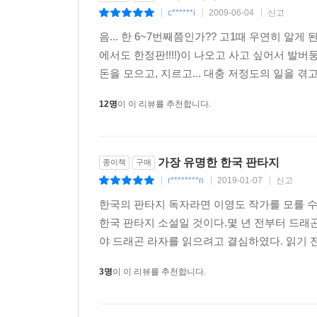
이렇게 예약 판매 등의 이벤트가 높은 호응을 보이
드래곤 라자
종이책
구매
자신이 아는 곳으로 퍼날라 타인에게 알리는 것을
c******i
2009-06-04
신고
|
|
|
공유함으로써 책 출간 정보가 빠르게 모두에게 알리
음... 한 6~7번째쯤인가?? 고1때 우연히 알게
에서도 한정판!!!!)이 나오고 사고 싶어서 발버
독자들의 활동은 출판사가 제공하는 것에서 끝나지 않고, 즈믄누리
돈을 모으고, 지르고... 대충 저정도의 일을 겪
작업 팬클럽들이 생겼으며, 독자가 만든 눈물을 마시는 새 세계관
개설되었다. 일부 독자 여러 명이 모여 이영도의 
12명
이 이 리뷰를 추천합니다.
책으로 제작하여 독자들에게 판매되었는데, 이는 세
가장 유명한 한국 판타지
종이책
구매
r********n
2019-01-07
신고
|
|
|
한국의 판타지 독자라면 이영도 작가를 모를 수
한국 판타지 소설일 것이다.몇 년 전부터 드
야 드래곤 라자를 읽으려고 결심하였다. 읽기 전
3명
이 이 리뷰를 추천합니다.