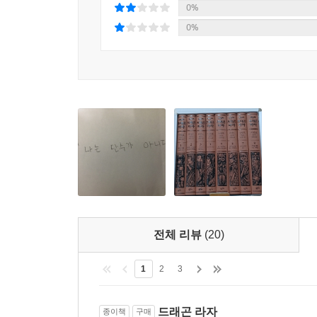
0%
12월 2일에슴 작가 이영도가 직접 참여하는 10주년
0%
1000명에 달하는 독자들이 참가 신청을 한 상태이다
0%
나올 때마다 인기, 이영도의 두터운 팬층.
작가 이영도를 팬들은 '네크로맨서'라고 부르고 팬
주술사를 뜻하는 용어로, 이영도가 작품을 늘 새벽
작품이 등록되길 기다리게 된 팬들이 자신을 잠 
쉽게 찾아볼 수 없을 만큼 정교하게 구성된 플롯
그야말로 다양한 기록을 남겼다.
2000년 출간된 장편소설 『폴라리스 랩소디』는 
(2000페이지, 7만 원)가 단숨에 모두 판매되었고
팬들에게는 최고의 한정판으로 꼽히고 있다.
전체 리뷰
(20)
2003년 출간된 『눈물을 마시는 새』는 이영도의 
역시 10만 원이 넘는 고가에도 불구하고 초판 100
1
2
3