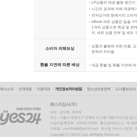
중고상품이 구매확정(자동 
LP상품의 재생 불량 원인이 기
시간의 경과에 의해 재판매가
전자상거래 등에서의 소비자
eBook 세트 상품은 일괄 
1개의 상품으로 취급 및 판매
우, 세트 상품 전부 및 세트
상품의 불량에 의한 반품, 교
소비자 피해보상
준하여 처리됨
환불 지연에 따른 배상
대금 환불 및 환불 지연에 
회사소개
인재채용
이용약관
개인정보처리방침
청소년보호정책
도서홍보안내
대표 : 김석환, 최세라
주소 : 서울시 영등포구 은행로 11, 5층~6층(여의도동,일신
사업자등록번호 : 229-81-37000 통신판매업신고 : 제 200
이메일 : yes24help@yes24.com 호스팅 서비스사업자 :