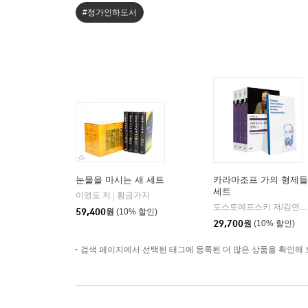
#정가인하도서
눈물을 마시는 새 세트
카라마조프 가의 형제들
세트
이영도 저
황금가지
|
도스토예프스키 저/김연경 역
59,400
원
(10% 할인)
29,700
원
(10% 할인)
검색 페이지에서 선택된 태그에 등록된 더 많은 상품을 확인해 