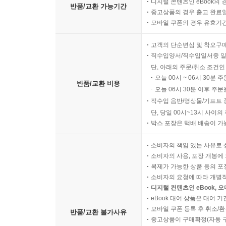
출고 완료 후 10일 이내의 
디지털 콘텐츠인 eBook의 
반품/교환 가능기간
중고상품의 경우 출고 완료일
모바일 쿠폰의 경우 유효기간(
고객의 단순변심 및 착오구
직수입양서/직수입일서중 일
단, 아래의 주문/취소 조건인
오늘 00시 ~ 06시 30분 
반품/교환 비용
오늘 06시 30분 이후 주문
직수입 음반/영상물/기프트 
단, 당일 00시~13시 사이
박스 포장은 택배 배송이 가
소비자의 책임 있는 사유로 
소비자의 사용, 포장 개봉에 
복제가 가능한 상품 등의 포장을 
소비자의 요청에 따라 개별
디지털 컨텐츠인 eBook, 
eBook 대여 상품은 대여 기
모바일 쿠폰 등록 후 취소/환
반품/교환 불가사유