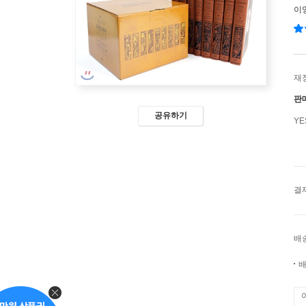
이
재
판
공유하기
Y
결
배
배