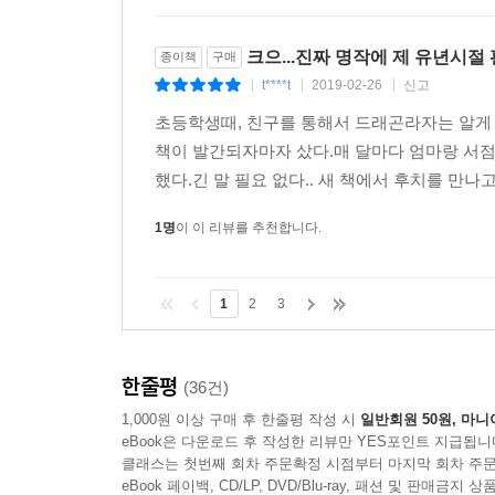
크으...진짜 명작에 제 유년시
종이책
구매
t****t
2019-02-26
신고
|
|
|
초등학생때, 친구를 통해서 드래곤라자는 알게 
책이 발간되자마자 샀다.매 달마다 엄마랑 서점
했다.긴 말 필요 없다.. 새 책에서 후치를 만나
1명
이 이 리뷰를 추천합니다.
1
2
3
한줄평
(36건)
1,000원 이상 구매 후 한줄평 작성 시
일반회원 50원, 마니
eBook은 다운로드 후 작성한 리뷰만 YES포인트 지급됩니
클래스는 첫번째 회차 주문확정 시점부터 마지막 회차 주문