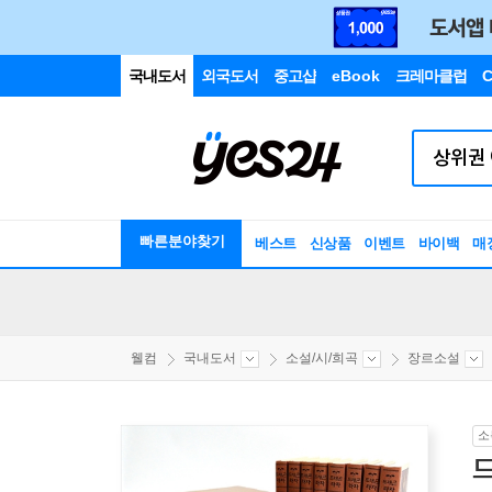
국내도서
외국도서
중고샵
eBook
크레마클럽
C
빠른분야찾기
베스트
신상품
이벤트
바이백
매
웰컴
국내도서
소설/시/희곡
장르소설
소
드