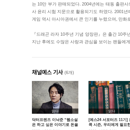
는 10만 부가 판매되었다. 2004년에는 태동 출판
사 윤리 시험 지문으로 활용되기도 하였다. 2001년
게임 역시 아시아권에서 큰 인기를 누렸으며, 만화
『드래곤 라자 10주년 기념 양장판』은 출간 10주
지난 후에도 수많은 사랑과 관심을 보이는 팬들에게 
채널예스 기사
(6개)
읽다
읽다
닥터프렌즈 이낙준 “웹소설
[예스24 서포터즈 11기]
은 하고 싶은 이야기로 돈을
콕 시즌, 우리에게 필요
벌 수 있는 유일한 방법”
‘판타지’ 시리즈