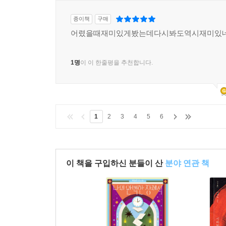
종이책
구매
어렸을때재미있게봤는데다시봐도역시재미있네
1명
이 이 한줄평을 추천합니다.
1
2
3
4
5
6
이 책을 구입하신 분들이 산
분야 연관 책