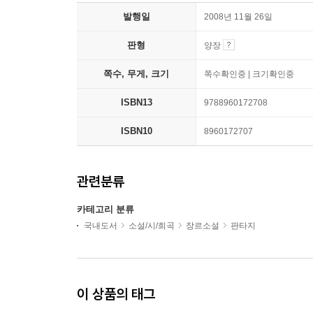
발행일
2008년 11월 26일
판형
양장
쪽수, 무게, 크기
쪽수확인중 | 크기확인중
ISBN13
9788960172708
ISBN10
8960172707
관련분류
카테고리 분류
국내도서
소설/시/희곡
장르소설
판타지
이 상품의 태그