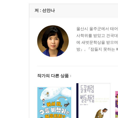
저 :
선안나
울산시 울주군에서 태어
사학위를 받았고 건국대 
에 새벗문학상을 받으며 
방』, 『잠들지 못하는 
작가의 다른 상품