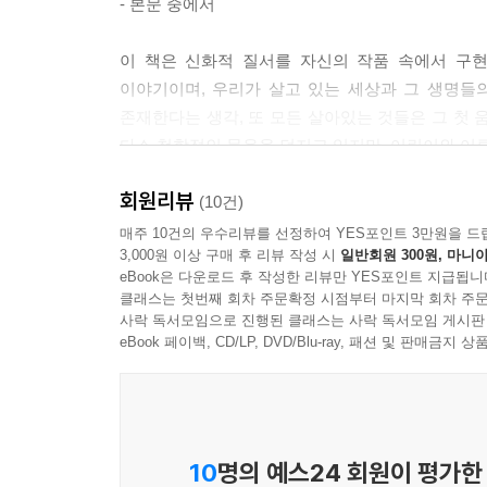
- 본문 중에서
이 책은 신화적 질서를 자신의 작품 속에서 구현
이야기이며, 우리가 살고 있는 세상과 그 생명들의 
존재한다는 생각, 또 모든 살아있는 것들은 그 첫 
다소 철학적인 물음을 던지고 있지만, 어린이와 어
회원리뷰
지구가 탄생하기 전, 혼돈 속에 존재하던 ‘달의 왕국
(10건)
이 공간을 돌봄으로써 ‘낮’과 ‘밤’만 존재하던 우
매주 10건의 우수리뷰를 선정하여 YES포인트 3만원을 드
3,000원 이상 구매 후 리뷰 작성 시
일반회원 300원, 마니아
지구와 우리가 어디에서 시작되어 왔는지 근원에 대
eBook은 다운로드 후 작성한 리뷰만 YES포인트 지급됩니
클래스는 첫번째 회차 주문확정 시점부터 마지막 회차 주문
오랜 기간 전해 내려오면서 모두가 친근하게 느낄
사락 독서모임으로 진행된 클래스는 사락 독서모임 게시판
사춘기 어린이까지 폭넓은 독자를 품을 수 있는 그
eBook 페이백, CD/LP, DVD/Blu-ray, 패션 및 판매금
조각보, 염색, 바느질, 그리고 뜨개질, 자수, 칠보까
천 작업(텍스타일 테크닉)으로 완성된 태양 왕국과 
10
명의 예스24 회원이 평가한