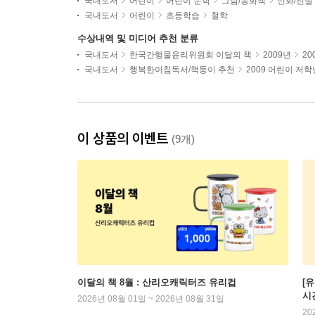
국내도서
어린이
어린이 문학
그림/동화책
신화/전설
국내도서
어린이
초등학습
철학
수상내역 및 미디어 추천 분류
국내도서
한국간행물윤리위원회 이달의 책
2009년
20
국내도서
행복한아침독서/책둥이 추천
2009 어린이 저
이 상품의 이벤트
(9개)
이달의 책 8월 : 산리오캐릭터즈 유리컵
[
시
2026년 08월 01일 ~ 2026년 08월 31일
20