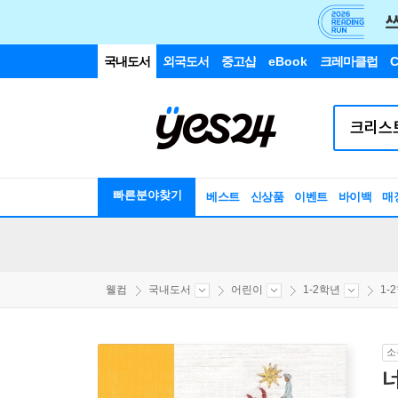
국내도서
외국도서
중고샵
eBook
크레마클럽
C
빠른분야찾기
베스트
신상품
이벤트
바이백
매
웰컴
국내도서
어린이
1-2학년
1-
소
너