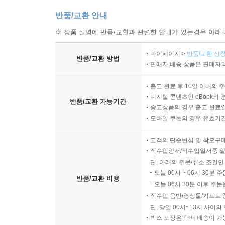
반품/교환 안내
※ 상품 설명에 반품/교환과 관련한 안내가 있는경우 아래 
마이페이지 >
반품/교환 신청
반품/교환 방법
판매자 배송 상품은 판매자와
출고 완료 후 10일 이내의 
디지털 콘텐츠인 eBook의 
반품/교환 가능기간
중고상품의 경우 출고 완료일
모바일 쿠폰의 경우 유효기간(
고객의 단순변심 및 착오구
직수입양서/직수입일서중 일
단, 아래의 주문/취소 조건인
오늘 00시 ~ 06시 30분 
반품/교환 비용
오늘 06시 30분 이후 주문
직수입 음반/영상물/기프트 
단, 당일 00시~13시 사이
박스 포장은 택배 배송이 가