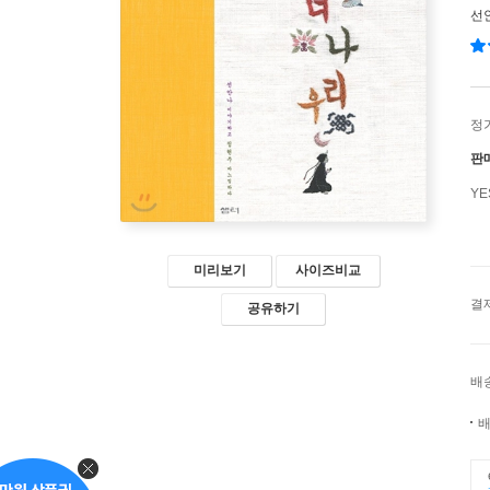
선
정
판
Y
미리보기
사이즈비교
결
공유하기
배
배