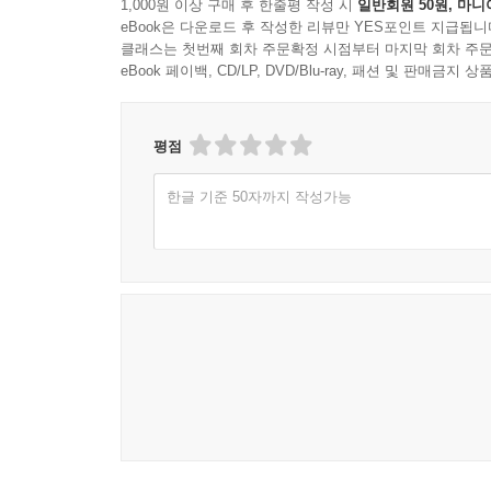
1,000원 이상 구매 후 한줄평 작성 시
일반회원 50원, 마니
eBook은 다운로드 후 작성한 리뷰만 YES포인트 지급됩니
클래스는 첫번째 회차 주문확정 시점부터 마지막 회차 주문
eBook 페이백, CD/LP, DVD/Blu-ray, 패션 및 판매금
평점
한글 기준 50자까지 작성가능