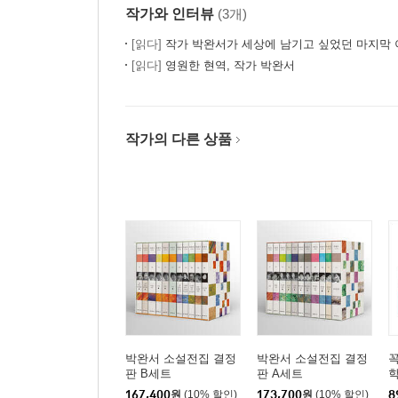
작가와 인터뷰
(3개)
[읽다]
작가 박완서가 세상에 남기고 싶었던 마지막 이
[읽다]
영원한 현역, 작가 박완서
작가의 다른 상품
박완서 소설전집 결정
박완서 소설전집 결정
꼭
판 B세트
판 A세트
학
167,400
원
(10% 할인)
173,700
원
(10% 할인)
8