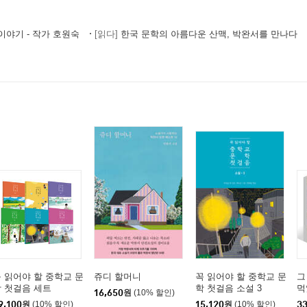
야기 - 작가 호원숙
[읽다]
한국 문학의 아름다운 산맥, 박완서를 만나다
 읽어야 할 중학교 문
쥬디 할머니
꼭 읽어야 할 중학교 문
그
 첫걸음 세트
학 첫걸음 소설 3
먹
16,650
원
(10% 할인)
말
9,100
원
(10% 할인)
15,120
원
(10% 할인)
33