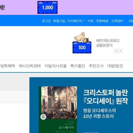
로그인
회원가입
마이페이지
카트
주문/배송
고객센터
Gl
름방학혜택
예사단독판매
이달의사은품
특가할인
추천도서
대량/법인