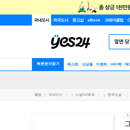
국내도서
외국도서
중고샵
eBook
크레마클럽
C
빠른분야찾기
베스트
신상품
이벤트
바이백
매
웰컴
국내도서
소설/시/희곡
한국소설
소