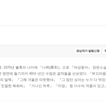
관심작가 알림신청
출생. 1970년 불혹의 나이에 『나목(裸木)』으로 『여성동아』 장편소
1년 영면에 들기까지 40여 년간 수많은 걸작들을 선보였다. 『부끄
의 말뚝』 『그해 겨울은 따뜻했네』 『그 많던 싱아는 누가 다 먹었
친절한 복희씨』 『기나긴 하루』 『미망』 등 다수의 작품이 있고,..