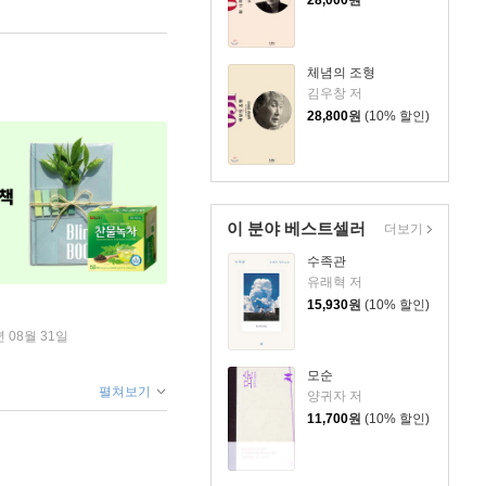
체념의 조형
김우창 저
28,800
원
(10% 할인)
이 분야 베스트셀러
더보기
수족관
유래혁 저
15,930
원
(10% 할인)
년 08월 31일
모순
펼쳐보기
양귀자 저
11,700
원
(10% 할인)