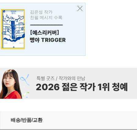
김은성 작가
친필 메시지 수록
---------------
[예스리커버]
빵야 TRIGGER
배송/반품/교환