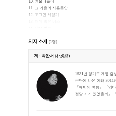
10. 겨울나들이
11. 그 가을의 사흘동안
12. 조그만 체험기
13. 더위 먹은 버스
14. 닮은 방들
15. 세상에서 제일 무서운 틀니
저자 소개
(1명)
저 :
박완서
(朴婉緖)
1931년 경기도 개풍 
문단에 나온 이래 201
『배반의 여름』 『엄마
정말 거기 있었을까』 『