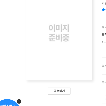
박
정
판
Y
결
구
공유하기