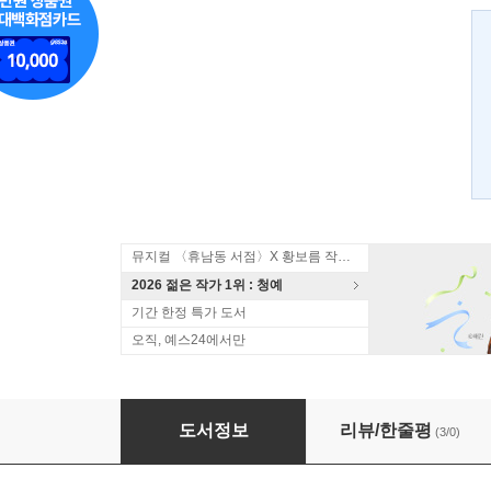
뮤지컬 〈휴남동 서점〉X 황보름 작가 북토크
2026 젊은 작가 1위 : 청예
기간 한정 특가 도서
오직, 예스24에서만
그 가을의 사흘동안
도서정보
리뷰/한줄평
(3/0)