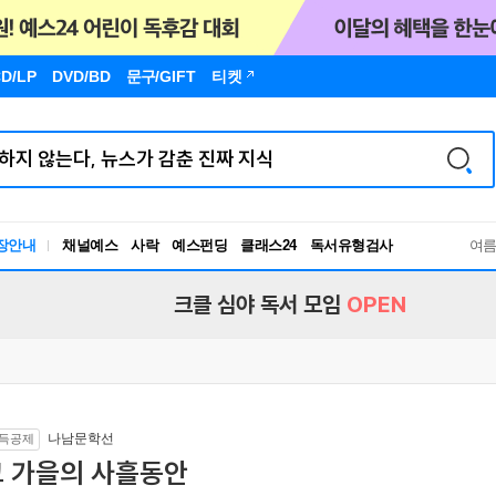
D/LP
DVD/BD
문구
/GIFT
티켓
장안내
채널예스
사락
예스펀딩
클래스24
독서유형검사
여
RBTI Lab
독서유형검사
크클 심야 독서 모임
OPEN
나남문학선
득공제
그 가을의 사흘동안