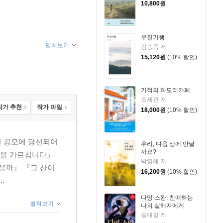
10,800
원
무진기행
펼쳐보기
김승옥 저
15,120
원
(10% 할인)
기적의 하도리카페
조세핀 저
작가 추천
작가 파일
18,000
원
(10% 할인)
설 공모에 당선되어
우리, 다음 생에 만날
까요?
러움을 가르칩니다』
박영해 저
을까』 『그 산이
16,200
원
(10% 할인)
.
다잉 스완, 친애하는
펼쳐보기
나의 살해자에게
송대길 저