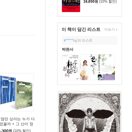
16,650
원
(10% 할인)
이 책이 담긴
리스트
더보기
k*****i
님의 리스트
박완서
 많던 싱아는 누가 다
었을까 + 그 산이 정
 거기 있었을까 세트
,300
원
(10% 할인)