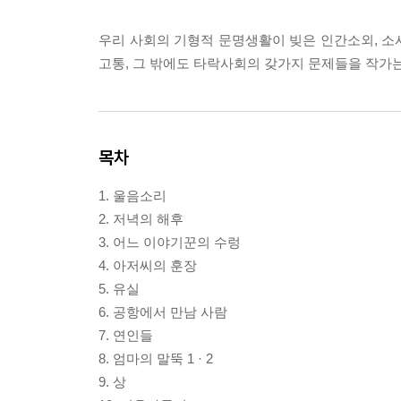
우리 사회의 기형적 문명생활이 빚은 인간소외, 소
고통, 그 밖에도 타락사회의 갖가지 문제들을 작가
목차
1. 울음소리
2. 저녁의 해후
3. 어느 이야기꾼의 수렁
4. 아저씨의 훈장
5. 유실
6. 공항에서 만남 사람
7. 연인들
8. 엄마의 말뚝 1 · 2
9. 상