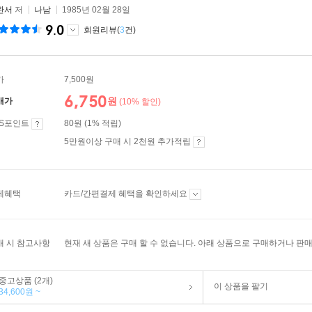
완서
저
나남
1985년 02월 28일
9.0
회원리뷰(
3
건)
가
7,500원
6,750
원
매가
(10% 할인)
ES포인트
80원 (1% 적립)
5만원이상 구매 시 2천원 추가적립
제혜택
카드/간편결제 혜택을 확인하세요
매 시 참고사항
현재 새 상품은 구매 할 수 없습니다. 아래 상품으로 구매하거나 판매
중고상품 (2개)
이 상품을 팔기
34,600원 ~