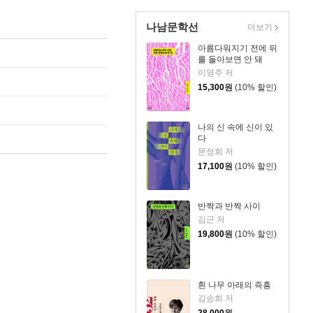
나남문학선
더보기
아름다워지기 전에 뒤
를 돌아보면 안 돼
이영주 저
15,300
원
(10% 할인)
나의 신 속에 신이 있
다
문정희 저
17,100
원
(10% 할인)
반짝과 반짝 사이
김근 저
19,800
원
(10% 할인)
흰 나무 아래의 즉흥
김승희 저
28,000
원