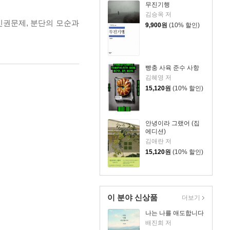
무진기행
김승옥 저
인권문제, 분단의 모순과
9,900
원
(10% 할인)
빵충 사육 준수 사항
김혜영 저
15,120
원
(10% 할인)
안녕이라 그랬어 (집
에디션)
김애란 저
15,120
원
(10% 할인)
이 분야 신상품
더보기
나는 나를 애도합니다
배진희 저