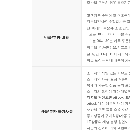
모바일 쿠폰의 경우 유효기간(
고객의 단순변심 및 착오구
직수입양서/직수입일서중 일
단, 아래의 주문/취소 조건인
오늘 00시 ~ 06시 30분 
반품/교환 비용
오늘 06시 30분 이후 주문
직수입 음반/영상물/기프트 
단, 당일 00시~13시 사이
박스 포장은 택배 배송이 가
소비자의 책임 있는 사유로 
소비자의 사용, 포장 개봉에 
복제가 가능한 상품 등의 포장을 
소비자의 요청에 따라 개별
디지털 컨텐츠인 eBook, 
eBook 대여 상품은 대여 기
모바일 쿠폰 등록 후 취소/환
반품/교환 불가사유
중고상품이 구매확정(자동 
LP상품의 재생 불량 원인이 기
시간의 경과에 의해 재판매가