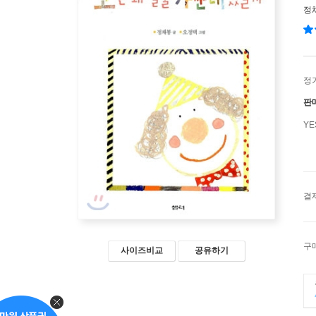
정
정
판
Y
결
구
사이즈비교
공유하기