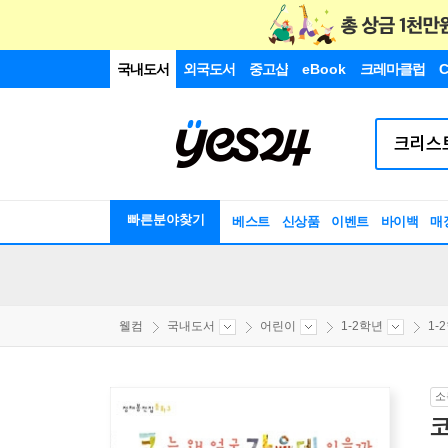
국내도서
외국도서
중고샵
eBook
크레마클럽
C
빠른분야찾기
베스트
신상품
이벤트
바이백
매
웰컴
국내도서
어린이
1-2학년
1-
소
코