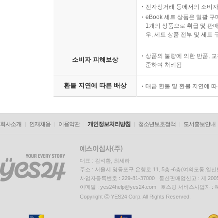
전자상거래 등에서의 소비자
eBook 세트 상품은 일괄 
1개의 상품으로 취급 및 판매
우, 세트 상품 전부 및 세트
상품의 불량에 의한 반품, 교
소비자 피해보상
준하여 처리됨
환불 지연에 따른 배상
대금 환불 및 환불 지연에 
회사소개
인재채용
이용약관
개인정보처리방침
청소년보호정책
도서홍보안내
대표 : 김석환, 최세라
주소 : 서울시 영등포구 은행로 11, 5층~6층(여의도동,일신
사업자등록번호 : 229-81-37000 통신판매업신고 : 제 200
이메일 : yes24help@yes24.com 호스팅 서비스사업자 :
Copyright ⓒ YES24 Corp. All Rights Reserved.