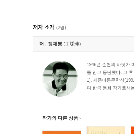
저자 소개
(2명)
저 :
정채봉
(丁埰琫)
1946년 순천의 바닷가
를 안고 등단했다. 그 후
1), 세종아동문학상(19
며 한국 동화 작가로서는
작가의 다른 상품