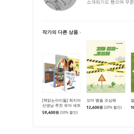
소개되기도 했으며 꾸준히
작가의 다른 상품
[책읽는아이들] 최지아
꼬마 뱀을 조심해
선생님 추천 유아 세트
12,600
원
(10% 할인)
1
59,400
원
(10% 할인)