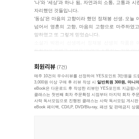
‘나’와 ‘세상’과 하나 됨, 자연과의 소통, 고통
자리했던 것들입니다.
‘동심’은 마음의 고향이라 했던 정채봉 선생. 오늘
넘어서 영혼의 고향, 마음의 고향으로 마주하였고
말하였고 또 그렇게 믿었습니다.
소설가 박완서 선생께서 정채봉 선생의 작품은 
동화작가 김병규 선생은 ‘자연과 소통하는 길을 안
회원리뷰
이번에 샘터 정채봉전집 동화 부분 세 번째 권으로
(7건)
자리 잡게 되었는지 들려주는 정채봉 선생의 저학년
매주 10건의 우수리뷰를 선정하여 YES포인트 3만원을 드
3,000원 이상 구매 후 리뷰 작성 시
일반회원 300원, 마니아
이야기, 쌀 한 톨과 김치 한 쪽, 돌담에 핀 꽃 
eBook은 다운로드 후 작성한 리뷰만 YES포인트 지급됩니
멍멍이 이야기 등 8편의 이야기가 실려 있습니다. 
클래스는 첫번째 회차 주문확정 시점부터 마지막 회차 주문
아이’였던 정채봉 선생은 우리네 일상 속에서 발견한
사락 독서모임으로 진행된 클래스는 사락 독서모임 게시판
속에서도 또 한 번 정채봉 문학의 특징과 감동을 만나
eBook 페이백, CD/LP, DVD/Blu-ray, 패션 및 판매금
‘세상과 자아의 관계’ ‘존재와 성찰’ ‘반성 그리
동화 세상은 하나의 세계로서 독창적일 뿐만 아니라