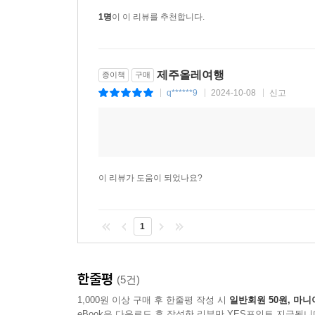
아름답게 여행할 수 있는 법에 대한 생생한 여행서이
1명
이 이 리뷰를 추천합니다.
Part 1 ‘길 없는 길을 찾아서’에서는 제주올레
코스의 특징과 아름다움이 풍부한 사진과 함께 생생
Part 2 ‘길치, 걷기에 빠져들다’는 광화문통 언
제주올레여행
종이책
구매
그 사연을 이야기한다.
q******9
2024-10-08
신고
|
|
|
Part 3 ‘산티아고에서 만난 사람들’에서는 
펼쳐진다. 산티아고 길 위에서 만난 사람들, 길 
꿈이 심겨진 과정이 흡인력 있는 필치로 그려진다.
Part 4 ‘느릿느릿 걸으면 행복하다’는 제주올
‘간세다리 정신’의 의미와 파란 화살표인 올레 사인
이 리뷰가 도움이 되었나요?
위에서 자라는 아이들, 부부와 연인의 올레까지, 올레
그곳에 사는 사람들’은 서귀포와 제주 사람들에 대한
1
우도와 마라도 이야기까지, 풍성하게 펼쳐지는 제주 
그리고 그렇게 깊어진 마음으로 두 발로 직접 느끼는
한줄평
(5건)
1,000원 이상 구매 후 한줄평 작성 시
일반회원 50원, 마니
eBook은 다운로드 후 작성한 리뷰만 YES포인트 지급됩니