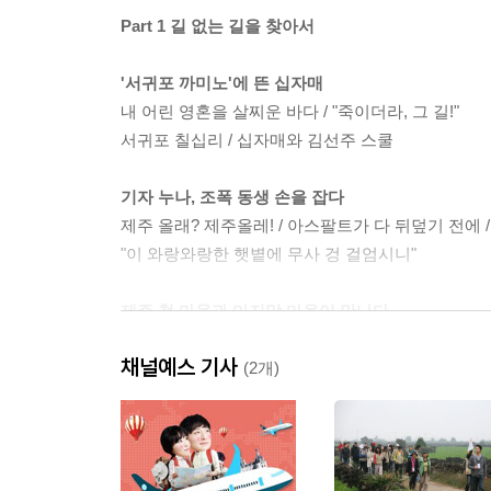
Part 1 길 없는 길을 찾아서
'서귀포 까미노'에 뜬 십자매
내 어린 영혼을 살찌운 바다 / "죽이더라, 그 길!"
서귀포 칠십리 / 십자매와 김선주 스쿨
기자 누나, 조폭 동생 손을 잡다
제주 올래? 제주올레! / 아스팔트가 다 뒤덮기 전에 
"이 와랑와랑한 햇볕에 무사 겅 걸엄시니"
제주 첫 마을과 마지막 마을이 만나다
: 제주올레 1코스 이야기 시흥리 말미오름~광치기 
채널예스 기사
돌담에 넋을 잃다 / 두 얼굴의 오름, 말미오름과 알오
(2개)
말미오름
중섭도 이 올레를 걸었겠지
: 제주올레 2코스 이야기 쇠소깍~외돌개