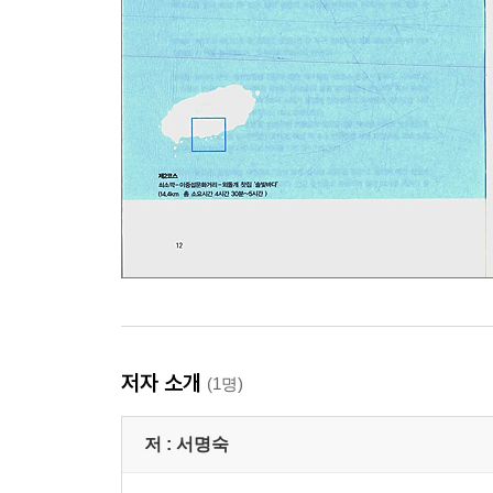
광화문통에서 보낸 사계
아니, 이 여자가 먼저 이 길을! / 나는야, 광화문의 
덜렁이에 길치가 그 먼길을 가겠다고?
"입 뒀다 뭐해? 물어보면 되지!" / 한강둔치에서의
자기 취향대로 배낭 꾸리기
Part 3 산티아고에서 만난 사람들
피레네 산중에서 만난 흑기사
당신은 왜 이곳에 왔는가? / 운토로 되돌아가라고?
걸어서 국경을 넘다
알베르게
저자 소개
(1명)
야맹증 남자와 손전등 없는 여자
저 :
서명숙
어두운 산길에서 나타난 사나이 / 팜플로냐에서는 
산티아고 사인