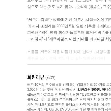
보여주고 싶어 안달인지, 그리고 그것이 얼마나 
Part 5 낙원…… 그곳에 사는 사람들
속도에서 한순간이라도 벗어나기를, 잠시라도 일중독
섬으로 가는 것도 늦지 않다. - 손석희 (방송인, 교수
_ 프롤로그 ‘힘들고 지친 당신에게 바치는 길입니다
'슬로 시티' 서귀포에 산다는 것
“제주는 각박한 생활에 지친 대도시 사람들에게 위
신호등 없는 거리에서 / 탐라국으로 이민오지 않을
* 올레 : ‘동네의 넓은 골목으로 연결되는 집 앞의 
의 저자 조정래는 2008년 5월 열린 제주올레 제
* 간세다리 : ‘느리고 게으른 사람’을 의미하는 제주
피력해 4백여 명의 참석자들로부터 뜨거운 박수를 받
서귀동 매일시장 587번지의 두 여자
그러하다”며 “제주야말로 이런 시대를 이겨나갈 희망을
신들린 춤꾼 된 까다쟁이 공주, 경숙 언니 / 날품 팔
자동차 여행으로는 절대 볼 수 없는, 제주의 속살로
연산홍
스물둘, 제주에 처음 나들이 갔다. 쉰다섯, 서명숙을
“당신이 알고 있던 제주는 진짜 제주가 아니다!”
제주로 오라. 걷자. 쥑인다 그 길! - 양희은 (가수)
사람을 키우고 사람을 살린 두 남자
자동차 한 바퀴 휙 둘러보는 여행으로는 결코 볼 수
"아이들은 저마다 다른 보석"오의삼 선생님 / "내 
개발에 몸을 던졌다. 때로는 해병대 장병들의 도
여러 번 제주에 왔어도 이렇게 환상적인 경치와 느
사람의 발길이 끊겨 30여년 동안 사라졌던 길을 복
회원리뷰
걷는 제주의 바다, 숲, 마을길 101킬로미터는
(82건)
제주로 돌아온 두 화가
하고, 돌덩이 하나하나 손수 옮겨 돌다리를 만들
속삭인다. 걸으라…… 또 걸어서 휘발되고 증류되어 
매주 10건의 우수리뷰를 선정하여 YES포인트 3만원을 드
황톳빛 바다와 까마귀,변시지 화백 / 외돌개에 울리
오름과 바다, 나무와 들꽃, 하늘과 바람을 온몸으로 
3,000원 이상 구매 후 리뷰 작성 시
일반회원 300원, 마니아
여행에 있다. - 이유명호 (한의사, 『몸을 살리는 
eBook은 다운로드 후 작성한 리뷰만 YES포인트 지급됩니
때로는 음악처럼 때로는 암호처럼
걸어본 사람들의 만장일치!
클래스는 첫번째 회차 주문확정 시점부터 마지막 회차 주문
“믿기지 않아, 이런 길 있다는 게!”
사락 독서모임으로 진행된 클래스는 사락 독서모임 게시판
'나비박사'석주명이 반한 제주어의 아름다움 / 배
“이런 길을 걸을 수 있다는 건 축복이다!”
집들 사이로 길은 저 홀로 휘었다 굽이쳤다 곧추섰
eBook 페이백, CD/LP, DVD/Blu-ray, 패션 및 판매금