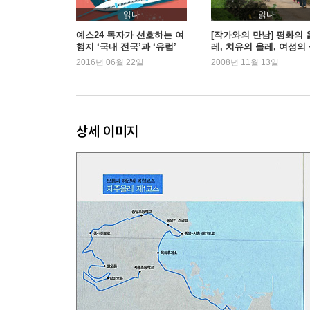
내가 사랑한 포구, 구두미 / 관광 극장 앞 단발머리
읽다
읽다
서복전시관 담장 유감
예스24 독자가 선호하는 여
[작가와의 만남] 평화의 
행지 ‘국내 전국’과 ‘유럽’
레, 치유의 올레, 여성의
레, 제주올레를 걷다
2016년 06월 22일
2008년 11월 13일
그 바다에 나는 무릎 꿇었네
: 제주올레 3코스 이야기 외돌개~월평
보리밥에 갈치 한 토막 / 염소길에 수봉로를 놓다 / 
상세 이미지
살아 있는 여신, 해녀들의 길
: 제주올레 4코스 이야기 월평~대평
"당신을 위해 이 길을 닦았어" 해병대길 / 여왕의
고통의 바다에서 건져 올린 유머
다람쥐궤와 들렁궤
끊어진 길은 잇고, 사라진 길은 불러내고
: 제주올레 5코스 이야기 대평~화순
외할망 만나러 기정길 넘던 호경이 / 안덕계곡에 
대평리 용왕 난드르 마을