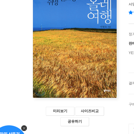
서
정
판
Y
결
구
미리보기
사이즈비교
공유하기