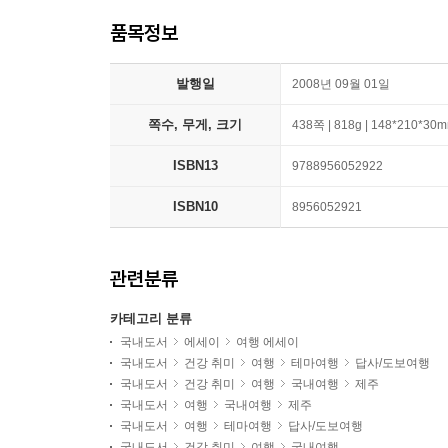
품목정보
발행일
2008년 09월 01일
쪽수, 무게, 크기
438쪽 | 818g | 148*210*30
ISBN13
9788956052922
ISBN10
8956052921
관련분류
카테고리 분류
국내도서
에세이
여행 에세이
국내도서
건강 취미
여행
테마여행
답사/도보여행
국내도서
건강 취미
여행
국내여행
제주
국내도서
여행
국내여행
제주
국내도서
여행
테마여행
답사/도보여행
국내도서
건강 취미
여행
국내여행