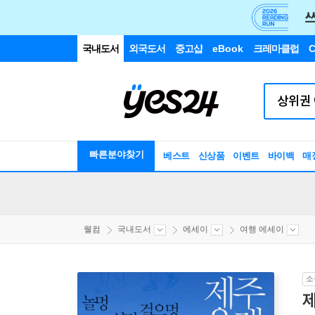
국내도서
외국도서
중고샵
eBook
크레마클럽
C
빠른분야찾기
베스트
신상품
이벤트
바이백
매
웰컴
국내도서
에세이
여행 에세이
소