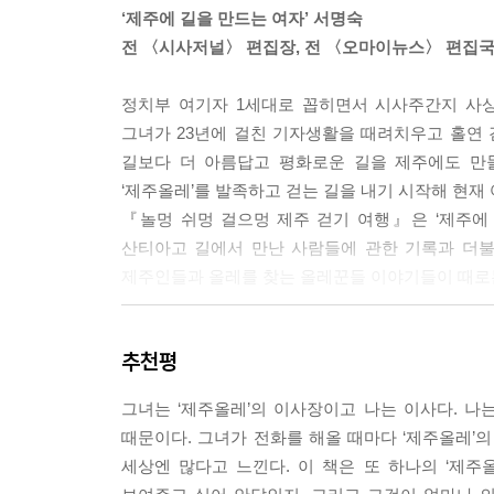
‘제주에 길을 만드는 여자’ 서명숙
여자는 왜 올레에 열광하는가
전 〈시사저널〉 편집장, 전 〈오마이뉴스〉 편집국
엄마는 자유를 꿈꾼다 / 홀로 만끽하는 자유 / 여신
정치부 여기자 1세대로 꼽히면서 시사주간지 사
아이들은 걸으면서 자란다
그녀가 23년에 걸친 기자생활을 때려치우고 홀연 
"하지 마! 만지지 마! 거기 서!" / 선물보다 엄마 손
길보다 더 아름답고 평화로운 길을 제주에도 만들
/ 투덜이 둘째아들, 올레 열혈팬 되다 / 자연과 금세
‘제주올레’를 발족하고 걷는 길을 내기 시작해 현재 
/ 호루라기 좀 그만 부세요
『놀멍 쉬멍 걸으멍 제주 걷기 여행』은 ‘제주에
아이와 함께 걸을 때 이렇게 해보세요
산티아고 길에서 만난 사람들에 관한 기록과 더불어
제주인들과 올레를 찾는 올레꾼들 이야기들이 때로는
올레, 마음의 길을 트다
언니, 형부가 젊어졌어요! / 사랑한다면 올레로 오라
지난해 9월 8일 올레 1코스를 개장한 이래, 코스가
추천평
올레를 찾았다. 당일치기로 내려오더니, 2박 3일,
올레여행의 끝은 재래시장에서
아름다운 길이어서일까. 특히 여자들이 혼자서, 둘이
그녀는 ‘제주올레’의 이사장이고 나는 이사다. 나
시장통이 부끄러웠던 시장통 아이 / 제주 할망의 비
행복하다”고. 이런 말을 들을 때마다 올레지기도 더
때문이다. 그녀가 전화를 해올 때마다 ‘제주올레’
/ "자리물회엔 참기름 한 방울 똑 떨어치라"
더 많은 사람들이 이 책을 읽으면서, 차량으로 휙휙
세상엔 많다고 느낀다. 이 책은 또 하나의 ‘제주
아님을 알았으면 한다. 올레 길을 직접 걸으면서 