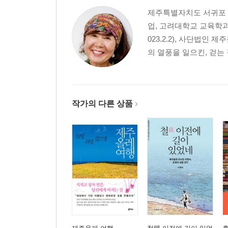
제주특별자치도 서귀포 출
업, 고려대학교 교육학과
부침개와 파울로 코엘료
023.2.2), 사단법인 
순례자들을 사로잡은 '코리안 팬케이크' / 이곳에서
의 열풍을 일으킨, 걷는 길
길에서 길을 묻는 순례자들
'나만의 노래'를 찾아 떠난 가수, 이사벨 / 로그로뇨
바
작가의 다른 상품
가난 속의 사치, 빗속의 자유
길에서 받은 편지 / 음치녀, 서양남자 감동 먹이다 
/ 빗속에서 사랑에 빠지다
"당신의 까미노를 만들어라"
별 아래 자고 달빛 따라 걷고 / 내 넋을 홀랑 빼놓은
떠난 자만이 목적지에 이른다
'영광의 문'앞에서 / 굿바이, Everybody Troubl