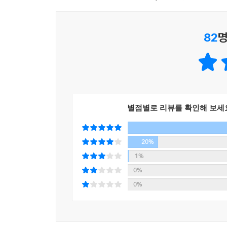
그렇게 지치도록 걸을 수 있는 길을 품은 제주는 여전
바다와 땅이 차려주는 소박한 성찬
1. 오피니언 리더들이 열광하는 길!
- 김남희 (도보여행가)
몸을 살리는 몸국 / 앗,갈칫국이 이렇게 담백하다니 
제주올레 길은 특별하다. 절대적인 아름다움을 간
82
명
몸과 자리
에너지로 재충전된다. 제주올레 길이야말로 걷기
시달리는 오피니언 리더들이 누구보다 먼저 제주올레
여신이 만든 섬,여신이 사는 섬
백록담 물을 마시고 금강산을 두루 본 조선여자 만덕
2. 여자들이 꿈꾸던 길!
아버지에 맞서고,남편을 훈계하고,남동생을 혼내고
제주올레 길은 여자들의 길이기도 하다. 개별적으로
교회 신도끼리. 여자들은 다양한 조합으로 올레를
별점별로 리뷰를 확인해 보세
바람이 그립거든 제주로 오라
직장여성, 사십대 오십대 전업주부, 쉰을 넘긴 여류
몸에 새겨지는 바람의 기억 / '살암시민 살아진다'
20%
모슬포 생각
3. 엄마와 아이가 함께 걷는 길, 부부와 연인이 마음
1%
제주올레 길 위에서는 마음이 트인다. 서로의 마
0%
아름다운 것도 때로는 눈물이어라
제주올레 길 위에서야. 엄마와 아이가 함께 걸으며 
남성리의 동백 꽃무덤 / 추사가 사랑한 제주 수선 /
0%
길이다. 굳이 멀리 떠날 필요 없다. 모녀간에, 모자
깊어진다.
섬에서 섬을 보다
시간이 뒤로 흐르는 섬,우도 / 걸어보지 않고서 어
부산의 그린피스 님