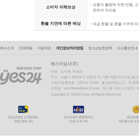
상품의 불량에 의한 반품, 교
소비자 피해보상
준하여 처리됨
환불 지연에 따른 배상
대금 환불 및 환불 지연에 
회사소개
인재채용
이용약관
개인정보처리방침
청소년보호정책
도서홍보안내
대표 : 김석환, 최세라
주소 : 서울시 영등포구 은행로 11, 5층~6층(여의도동,일신
사업자등록번호 : 229-81-37000 통신판매업신고 : 제 200
이메일 : yes24help@yes24.com 호스팅 서비스사업자 :
Copyright ⓒ YES24 Corp. All Rights Reserved.