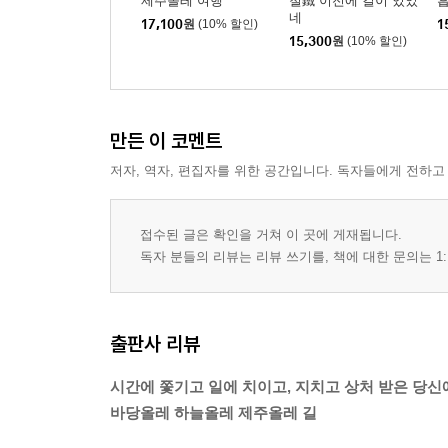
제주올레 여행
철鐵 이전에 길이 있었
흡
네
17,100
원
(10% 할인)
1
15,300
원
(10% 할인)
Part 4 느릿느릿 걸으면 행복하다
올레에서는 '간세다리'가 되자
시계를 풀면 시간은 늘어나고 / 제주 조랑말처럼 꼬
만든 이 코멘트
느릿느릿,배 타고 오세요
저자, 역자, 편집자를 위한 공간입니다. 독자들에게 전하고
올레꾼만의 비밀부호, 파란 화살표
간판이 시끄러워요 / 앗, 살표형이다! / 올레 사인, 
접수된 글은 확인을 거쳐 이 곳에 게재됩니다.
독자 분들의 리뷰는 리뷰 쓰기를, 책에 대한 문의는 1:
쌩얼미녀도 얼굴은 씻어야지
청소에 신들린 우리 강 계장 / 환경미화원은 명품 
올레꾼이 올레에서 지켜야 할 몇 가지
출판사 리뷰
길은 내 영혼의 쉼터
시간에 쫓기고 일에 치이고, 지치고 상처 받은 당신
"전 올레체질인가 봐요" / 무적전설, 컴퓨터 폐인에
바당올레 하늘올레 제주올레 길
/ 말 없는 자연이 나를 위로하네 / 한나절 걷고 반평