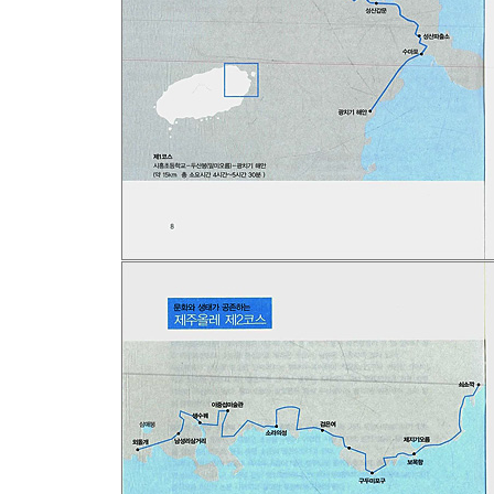
갯바위에 누워, 우주의 치마폭에 싸여
: 제주올레 6코스 이야기 화순~하모리
"자장면 시키신 분" 화순 암반길에 둘러앉아 / 풍
Part 2 길치, 걷기에 빠져들다
비양도에서 흘린 눈물
사표냐 타협이냐, 기로에 선 마흔일곱 / 파라다이스로
/"다신 널 불쌍하게 하지 않을게"
천년의 섬,비양도
이제야 보이네, 발아래 들꽃이
걸어도 걸어도 여전히 고픈 걸음 / 발도장 찍으며 
산티아고 길을 가슴에 품다
인간답게, 느릿느릿 걷는 길 / 다시 유혹에 넘어가다