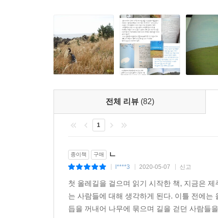
/ 마라도,사진작가 김영갑이 사랑한 섬
다설 살배기 아들이 제 마음이 주는 말을 엄마에게 
“엄마… 너무 아름다워요,”
에필로그
걸어서 아버지의 땅 무산까지
“어? 으응… 응. 그러네. 근데 아름다운 건 어떤 거예
“아… 그건요, 예쁘다가 다섯 개 있는 거예요!”
오십대 중반 부부의 로맨스
저자의 지인인 오십대 중반의 선배 부부가 지난 가을
교수. 둘 다 눈코 뜰 새 없이 바쁜 전문직 부부다.
전체 리뷰
(82)
부부는 올레를 보자마자 환호성을 지르더니 소꿉동
더도 덜도 아닌 딱 오십대 부부 같더니, 돌아가는
1
놀려댔다.
“선배, 올레에 성금 두둑이 내놔야겠다. 둘 다 스무 
ㄴ
종이책
구매
l****3
2020-05-07
신고
|
|
|
읽고 나서 그 섬으로 가는 것도 늦지 않다
첫 올레길을 걸으며 읽기 시작한 책, 지금은 
는 사람들에 대해 생각하게 된다. 이틀 전에는 
『놀멍 쉬멍 걸으멍 제주 걷기 여행』은 제3자로
듭을 꺼내어 나무에 묶으며 길을 걷던 사람들을.
여행’이라는 새로운 여행의 형식을, 제주에 길을