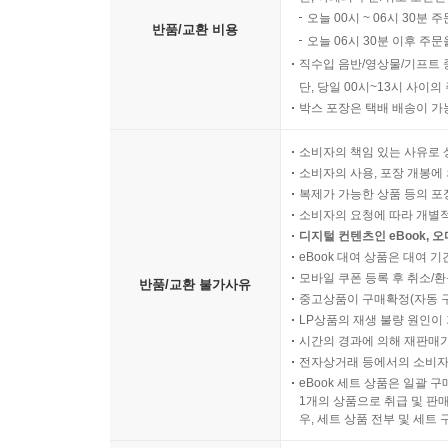
오늘 00시 ~ 06시 30분 
반품/교환 비용
오늘 06시 30분 이후 주문
직수입 음반/영상물/기프트 
단, 당일 00시~13시 사이
박스 포장은 택배 배송이 가
소비자의 책임 있는 사유로 
소비자의 사용, 포장 개봉에 
복제가 가능한 상품 등의 포장을 
소비자의 요청에 따라 개별
디지털 컨텐츠인 eBook, 
eBook 대여 상품은 대여 기
모바일 쿠폰 등록 후 취소/환
반품/교환 불가사유
중고상품이 구매확정(자동 
LP상품의 재생 불량 원인이 기
시간의 경과에 의해 재판매가
전자상거래 등에서의 소비자
eBook 세트 상품은 일괄 
1개의 상품으로 취급 및 판매
우, 세트 상품 전부 및 세트