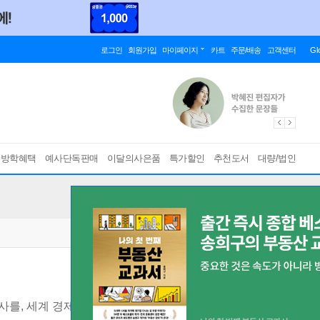
로그인
회원가입
마이페이지
카트
주문/배송
고객센터
Gl
름방학혜택
예사단독판매
이달의사은품
특가할인
추천도서
대량/법인
사를, 세계 경제를 좌우하는가