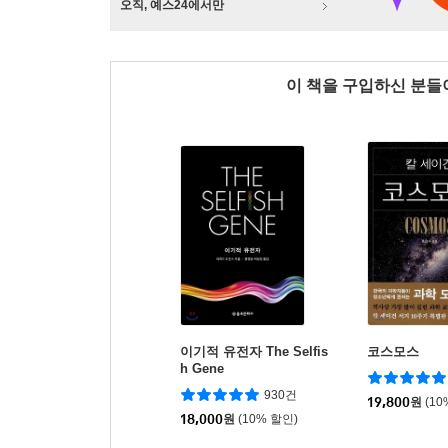
오직, 예스24에서만
이 책을 구입하신 분
이기적 유전자 The Selfis
코스모스
h Gene
930건
19,800
원
(10
18,000
원
(10% 할인)