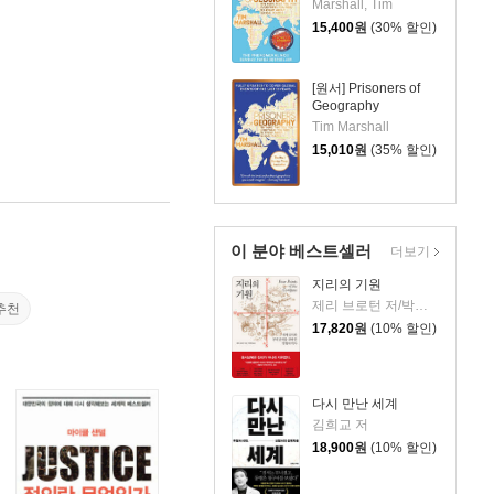
Marshall, Tim
15,400
원
(30% 할인)
[원서] Prisoners of
Geography
Tim Marshall
15,010
원
(35% 할인)
이 분야 베스트셀러
더보기
지리의 기원
제리 브로턴 저/박세연 역
추천
17,820
원
(10% 할인)
다시 만난 세계
김희교 저
18,900
원
(10% 할인)