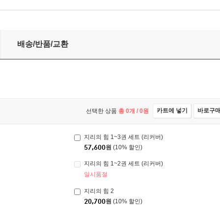
배송/반품/교환
카트에 넣기
바로구
선택한 상품
총
0
개 /
0
원
지리의 힘 1~3권 세트 (리커버)
57,600
원
(10% 할인)
지리의 힘 1~2권 세트 (리커버)
일시품절
지리의 힘 2
20,700
원
(10% 할인)