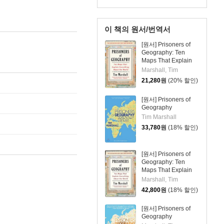
이 책의 원서/번역서
[원서] Prisoners of
Geography: Ten
Maps That Explain
Everything about the
Marshall, Tim
World
21,280
원
(20% 할인)
[원서] Prisoners of
Geography
Tim Marshall
33,780
원
(18% 할인)
[원서] Prisoners of
Geography: Ten
Maps That Explain
Everything about the
Marshall, Tim
World
42,800
원
(18% 할인)
[원서] Prisoners of
Geography