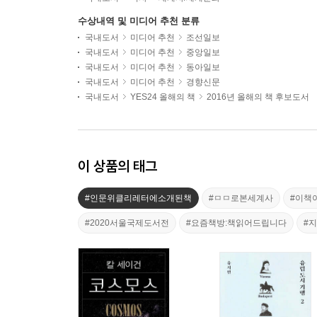
수상내역 및 미디어 추천 분류
국내도서
미디어 추천
조선일보
국내도서
미디어 추천
중앙일보
국내도서
미디어 추천
동아일보
국내도서
미디어 추천
경향신문
국내도서
YES24 올해의 책
2016년 올해의 책 후보도서
이 상품의 태그
#인문위클리레터에소개된책
#ㅁㅁ로본세계사
#이책
#2020서울국제도서전
#요즘책방:책읽어드립니다
#