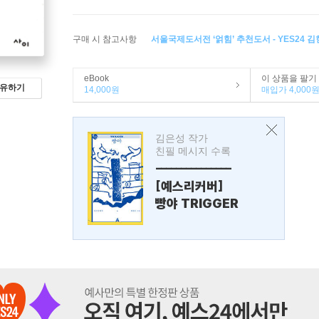
구매 시 참고사항
서울국제도서전 ‘얽힘’ 추천도서 - YES24 김
eBook
이 상품을 팔기
유하기
14,000원
매입가 4,000
김은성 작가
친필 메시지 수록
---------------
[예스리커버]
빵야 TRIGGER