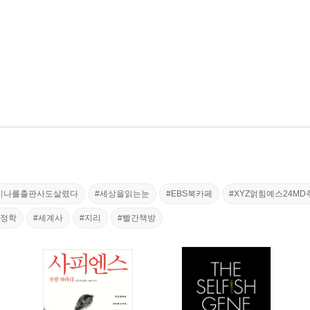
이나를출판사도살렸다
#세상을읽는눈
#EBS북카페
#XYZ얽힘예스24MD
지정학
#세계사
#지리
#빨간책방