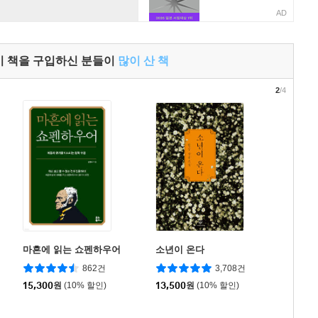
AD
이 책을 구입하신 분들이
많이 산 책
2
/4
마흔에 읽는 쇼펜하우어
소년이 온다
862건
3,708건
15,300
원
(10% 할인)
13,500
원
(10% 할인)