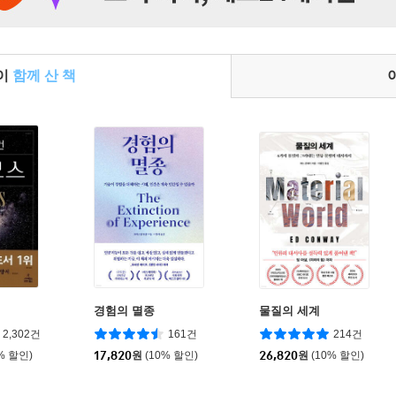
들이
함께 산 책
경험의 멸종
물질의 세계
2,302건
161건
214건
% 할인)
17,820
원
(10% 할인)
26,820
원
(10% 할인)