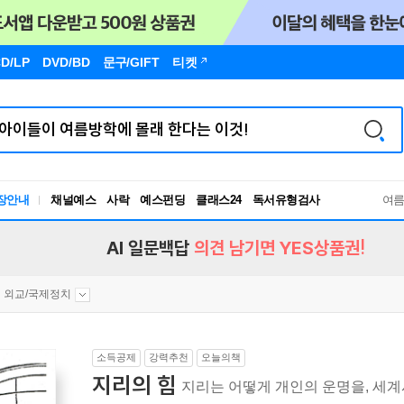
D/LP
DVD/BD
문구
/GIFT
티켓
장안내
채널예스
사락
예스펀딩
클래스24
독서유형검사
여
RBTI Lab
독서유형검사
AI 일문백답
의견 남기면 YES상품권!
외교/국제정치
소득공제
강력추천
오늘의책
지리의 힘
지리는 어떻게 개인의 운명을, 세계