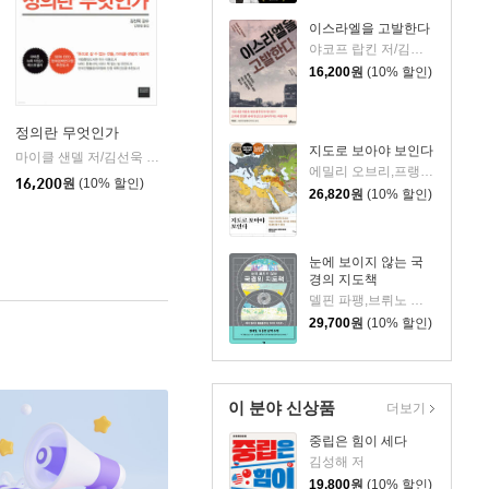
이스라엘을 고발한다
야코프 랍킨 저/김재용 역
16,200
원
(10% 할인)
정의란 무엇인가
지도로 보아야 보인다
마이클 샌델 저/김선욱 감수/김명철 역
와이즈베리
|
에밀리 오브리,프랭크 테타르 공저/이수진 역
을유문화사
|
16,200
원
(10% 할인)
26,820
원
(10% 할인)
눈에 보이지 않는 국
경의 지도책
델핀 파팽,브뤼노 테르트레,세마르탱 라보르드 저/이수진 역
29,700
원
(10% 할인)
이 분야 신상품
더보기
중립은 힘이 세다
김성해 저
19,800
원
(10% 할인)