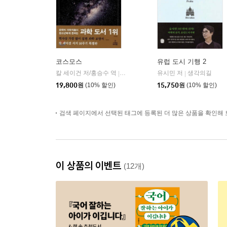
코스모스
유럽 도시 기행 2
칼 세이건 저/홍승수 역
사이언스북스
유시민 저
생각의길
|
|
19,800
원
(10% 할인)
15,750
원
(10% 할인)
검색 페이지에서 선택된 태그에 등록된 더 많은 상품을 확인해 
이 상품의 이벤트
(12개)