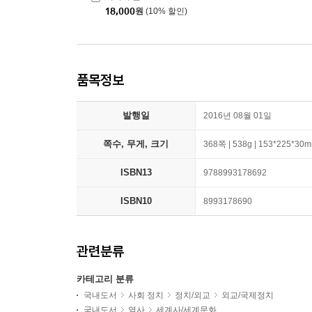
18,000
원
(10% 할인)
품목정보
발행일
2016년 08월 01일
쪽수, 무게, 크기
368쪽 | 538g | 153*225*30
ISBN13
9788993178692
ISBN10
8993178690
관련분류
카테고리 분류
국내도서
사회 정치
정치/외교
외교/국제정치
국내도서
역사
세계사/세계문화