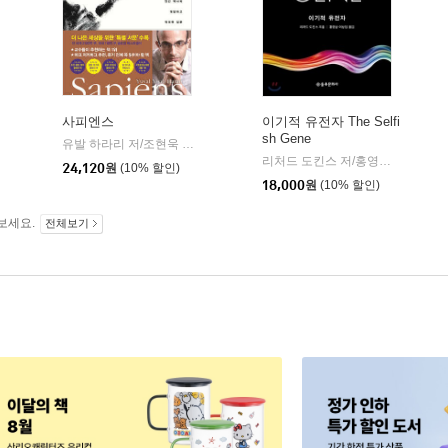
사피엔스
이기적 유전자 The Selfi
sh Gene
유발 하라리 저/조현욱 역/이태수 감수
김영사
|
리처드 도킨스 저/홍영남,이상임 공역
24,120
원
(10% 할인)
18,000
원
(10% 할인)
보세요.
전체보기