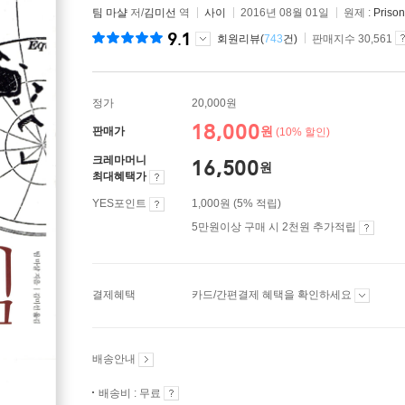
팀 마샬
저/
김미선
역
사이
2016년 08월 01일
원제 :
Priso
9.1
회원리뷰(
743
건)
판매지수 30,561
정가
20,000원
18,000
원
판매가
(10% 할인)
크레마머니
16,500
원
최대혜택가
YES포인트
1,000원 (5% 적립)
5만원이상 구매 시 2천원 추가적립
결제혜택
카드/간편결제 혜택을 확인하세요
배송안내
배송비 : 무료