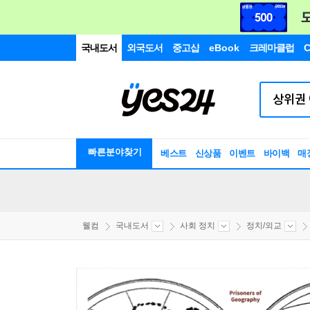
국내도서
외국도서
중고샵
eBook
크레마클럽
C
빠른분야찾기
베스트
신상품
이벤트
바이백
매
웰컴
국내도서
사회 정치
정치/외교