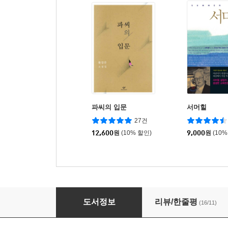
파씨의 입문
서머힐
27건
12,600
원
(10% 할인)
9,000
원
(10%
일곱시 삼십이분 코끼리열차
도서정보
리뷰/한줄평
(16/11)