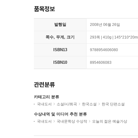
품목정보
발행일
2008년 06월 26일
쪽수, 무게, 크기
293쪽 | 410g | 145*210*20
ISBN13
9788954606080
ISBN10
8954606083
관련분류
카테고리 분류
국내도서
소설/시/희곡
한국소설
한국 단편소설
수상내역 및 미디어 추천 분류
국내도서
국내문학상 수상작
오늘의 젊은 예술가상