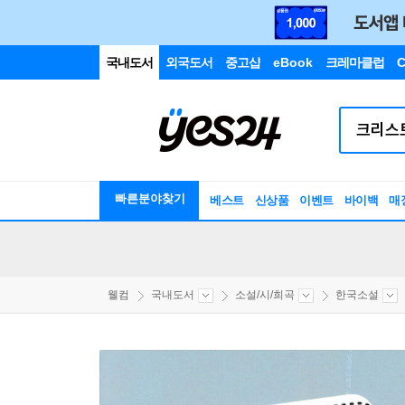
국내도서
외국도서
중고샵
eBook
크레마클럽
C
빠른분야찾기
베스트
신상품
이벤트
바이백
매
웰컴
국내도서
소설/시/희곡
한국소설