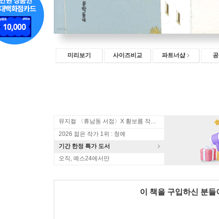
미리보기
사이즈비교
파트너샵
공
뮤지컬 〈휴남동 서점〉X 황보름 작가 북토크
2026 젊은 작가 1위 : 청예
기간 한정 특가 도서
오직, 예스24에서만
이 책을 구입하신 분