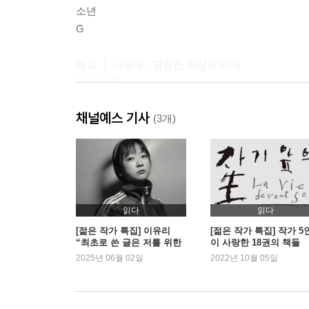
소년
G
해설 ㅣ 서영채 - 명랑한 환상의 비애
작가의 말
채널예스 기사
(3개)
읽다
읽다
[젊은 작가 특집] 이유리
[젊은 작가 특집] 작가 5
“최초로 쓴 글은 저를 위한
이 사랑한 18권의 책들
이야기였어요”
2025년 06월 02일
2022년 10월 05일