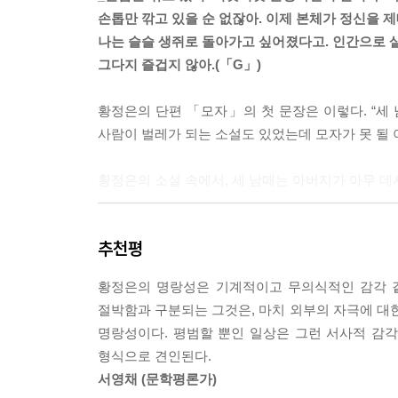
손톱만 깎고 있을 순 없잖아. 이제 본체가 정신을 
나는 슬슬 생쥐로 돌아가고 싶어졌다고. 인간으로 
그다지 즐겁지 않아.(「G」)
황정은의 단편 「모자」의 첫 문장은 이렇다. “세 
사람이 벌레가 되는 소설도 있었는데 모자가 못 될 이
황정은의 소설 속에서, 세 남매는 아버지가 아무 데
들어오세요.
추천평
아니에요. (……) 우연히 모자를 봤다고 하네요. 
굉장히 신경을 쓰고 있다는 걸 말씀드리고 싶어요.
황정은의 명랑성은 기계적이고 무의식적인 감각 같
그냥 모자가 됐을 뿐인데요.
절박함과 구분되는 그것은, 마치 외부의 자극에 
하지만 애들이 보잖아요.
명랑성이다. 평범할 뿐인 일상은 그런 서사적 감
전혀 해롭지 않아요. 머리 하나 정도의 공간을 차지
형식으로 견인된다.
애가 자꾸 물어봐서요. 뭐라고 대답해야 할지 모르겠
서영채 (문학평론가)
부부는 생각하고 있어요.