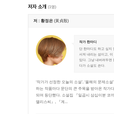
저자 소개
(1명)
저 :
황정은
(黃貞殷)
작가 한마디
단 한마디도 하고 싶지 않
서져 내리는 섬이고, 이
있다. 그냥 내버려두면 
다가 소설도 쓴다.
‘작가가 선정한 오늘의 소설’, ‘올해의 문제소
하는 작품마다 문단의 큰 주목을 받아온 작가다.
되며 등단했다. 소설집 『일곱시 삼십이분 코끼
앨리스씨』, 『계...