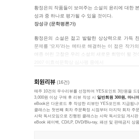
황정은의 작품들이 보여주는 소설의 윤리에 대한 
m의 등뒤에는 남들이 볼 수 없는 문이 달려 있어 때
성과 중 하나로 평가될 수 있을 것이다.
장성규 (문학평론가)
할머니가 원두를 갈러 오지 않을까. 그런 생각을 
깜짝 놀랐다. 열리기도 하는구나. (……) 저게 열리
황정은의 소설은 젊고 발랄한 상상력으로 가득 찬 
할머니, 거기선 어때. 지내기가.
문제를 ‘모자’라는 메타로 해결하는 이 젊은 작가
나쁘지 않다. 눈이 내린다.
애증 어린 고찰은 우리 소설의 새로운 희망이 될 것
눈이 내려?
2007 이효석문학상 심사평 중에서
눈이 내린다. 다른 건 없어.
춥겠네.
회원리뷰
(16건)
춥지는 않다. 일단은 죽었으니까.
매주 10건의 우수리뷰를 선정하여 YES포인트 3만원을 드
심심하겠어, 할머니.
3,000원 이상 구매 후 리뷰 작성 시
일반회원 300원, 마니아
그래서 가끔 걷는다.
eBook은 다운로드 후 작성한 리뷰만 YES포인트 지급됩니
뭐가 있어?
클래스는 첫번째 회차 주문확정 시점부터 마지막 회차 주문
사락 독서모임으로 진행된 클래스는 사락 독서모임 게시판
없다. 그러니까 조금 더 걸어볼 생각이다.
eBook 페이백, CD/LP, DVD/Blu-ray, 패션 및 판매금
평범한 동물원 소풍은 어느 순간 낯선 세계로 바뀌