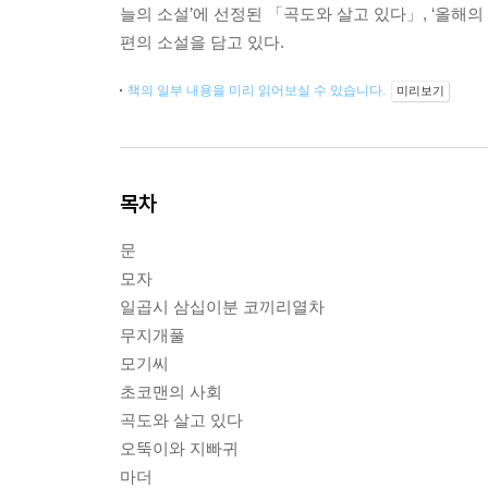
늘의 소설’에 선정된 「곡도와 살고 있다」, ‘올해의
편의 소설을 담고 있다.
책의 일부 내용을 미리 읽어보실 수 있습니다.
미리보기
목차
문
모자
일곱시 삼십이분 코끼리열차
무지개풀
모기씨
초코맨의 사회
곡도와 살고 있다
오뚝이와 지빠귀
마더