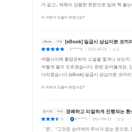
거 같고.. 제목이 강렬한 한편으로 입에 짝 붙는데
아, 정말이지……
이 리뷰가 도움이 되었나요?
“아, 정말이지,” 황정은의 환상은 일상의 비애
태도로, 무뚝뚝한 얼굴로. “이전 시대 서사의 
상상력으로 가득 차 있다.
[eBook] 일곱시 삼십이분 코
eBook
구매
황정은의 환상이 지니고 있는 독특성은 명랑성과 
k******6
2021-05-22
신고
|
|
|
비애는 우리가 일상인으로서 살아감에 있어 어떤 
며챌사이에 황정은씨의 소설을 몇개나 보는지 
그런 마음의 상태로부터, 즉 부조리한 세계 
어떻게 될지 모르겠습니다. 한번 읽어볼게요. 
수용해버리려고 함으로써 마조히즘적인 명랑성이 
다리겠습니다 [eBook] 일곱시 삼십이분 코끼리
생겨난다.
이 리뷰가 도움이 되었나요?
첫 소설집, “황정은풍” 소설의 탄생
2005년 경향신문 신춘문예에 단편소설이 당
소설’(「곡도와 살고 있다」) ‘올해의 문제소설’(
경쾌하고 리얼하게 진행되는 환상
종이책
구매
평단에서 좋은 반응을 얻고 있는 작가이다.
k******i
2017-09-21
신고
|
|
|
일상과 맞닿아 있는 황정은만의 환상은, 때문에 
「문」 “그것은 상아색의 무늬가 없는 문으로,
현실의 그것을 날것 그대로 드러내 보인다. 작가 