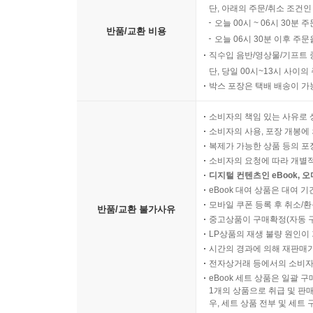
단, 아래의 주문/취소 조건인
오늘 00시 ~ 06시 30분 
반품/교환 비용
오늘 06시 30분 이후 주문
직수입 음반/영상물/기프트 
단, 당일 00시~13시 사이
박스 포장은 택배 배송이 가
소비자의 책임 있는 사유로 
소비자의 사용, 포장 개봉에 
복제가 가능한 상품 등의 포장을 
소비자의 요청에 따라 개별
디지털 컨텐츠인 eBook, 
eBook 대여 상품은 대여 기
모바일 쿠폰 등록 후 취소/환
반품/교환 불가사유
중고상품이 구매확정(자동 
LP상품의 재생 불량 원인이 기
시간의 경과에 의해 재판매가
전자상거래 등에서의 소비자
eBook 세트 상품은 일괄 
1개의 상품으로 취급 및 판매
우, 세트 상품 전부 및 세트