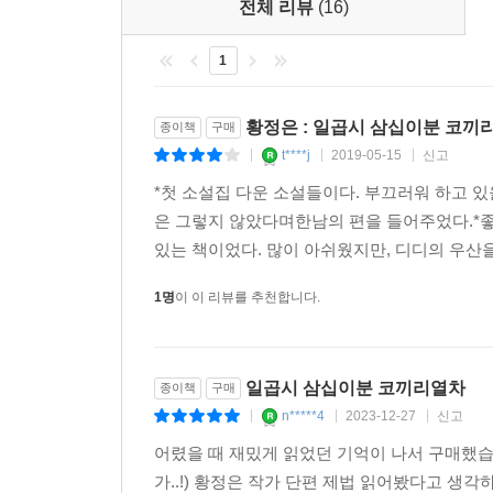
나도 몰라. 실은 그 두 사람도 모르는 것 같아.
전체 리뷰
(16)
쓸쓸한데. 쓸쓸한데, 쓸쓸해.
왜 이렇게 조용하지. 엿듣고 있는 거 아냐, 옆집 사람
1
어느 날 갑자기 자기를 제외한 세계의 모든 것이
황정은 : 일곱시 삼십이분 코끼
종이책
구매
되어버리는 여자가 있고(「오뚝이와 지빠귀」),
t****j
2019-05-15
신고
|
|
|
하반신 마비가 된 주인공은 갑자기 나타난 (젤라
*첫 소설집 다운 소설들이다. 부끄러워 하고 
(「모기씨」),
은 그렇지 않았다며한남의 편을 들어주었다.*
있는 책이었다. 많이 아쉬웠지만, 디디의 우산을
사람의 말을 하는 ‘곡도’라는 이상한 애완동물은
전력질주하며 수많은 개체로 증식해버리거나 혹은 “
1명
이 이 리뷰를 추천합니다.
애완동물, 이 바로 곡도인 것이다. 주인으로부터
잃어버린다고 했다.특정한 어휘나 자신감이나 미소나
일곱시 삼십이분 코끼리열차
종이책
구매
……분실의 항목은 개인이나 사정에 따라서 다를 
n*****4
2023-12-27
신고
|
|
|
그림자를 읽었다는 내용의 보고 또한 상당량………1
어렸을 때 재밌게 읽었던 기억이 나서 구매했습
-------
가..!) 황정은 작가 단편 제법 읽어봤다고 
1) 드물게 눈꺼풀을 분실하는 경우가 있으므로 주의