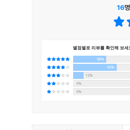
16
명
근사하다. 내가 첫번째 손님이 될래. 파씨가 말했다
뭐라고 했어? 입에 든 걸 삼키고 말해. 기린이 이마
파씨가 가고 싶대. 파씨가 그 레스토랑의 첫번째 손님
파씨라고?
파씨.
파씨가 누구야.
별점별로 리뷰를 확인해 보세
파씨가 누구냐니.
38%
나는 내 오른쪽 자리를 돌아보았다. 거기에 파씨는 
50%
어째서 자기를 파씨라고 불러.
12%
0%
거실을 꽉 채우고도 남는 간이풀장 속의 물놀이는 
0%
얼마 전에 책을 한 권 읽었는데 (……) 잘은 기억나지
그런데?
사람들이 등장했다 사라지고 둘은 다시 기다려.
뭘.