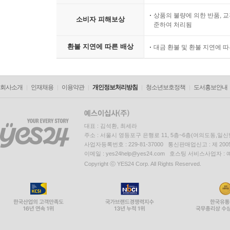
상품의 불량에 의한 반품, 교
소비자 피해보상
준하여 처리됨
환불 지연에 따른 배상
대금 환불 및 환불 지연에 
회사소개
인재채용
이용약관
개인정보처리방침
청소년보호정책
도서홍보안내
대표 : 김석환, 최세라
주소 : 서울시 영등포구 은행로 11, 5층~6층(여의도동,일신
사업자등록번호 : 229-81-37000 통신판매업신고 : 제 200
이메일 : yes24help@yes24.com 호스팅 서비스사업자 :
Copyright ⓒ YES24 Corp. All Rights Reserved.