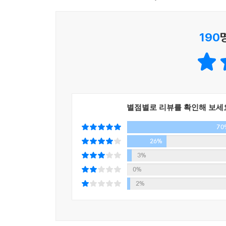
★ 당신이 뭔가를 망쳤다면 사과하세요. 사과는 끝이
★ 완전히 악한 사람은 없어요. 모두에게서 좋은 면
190
★ 가장 어려운 일은 듣는 일입니다. 사람들이 당신
★ 그리고 매일같이 내일을 두려워하며 살지 마세요.
강의 마지막에서 그는 이 강의가 자신의 세 아이들, 딜
가질 수 있는 순수한 마음이 바로 많은 사람들을
투쟁하고 있으며, 하루하루를 감사하며 살고 있다. 웹사이
별점별로 리뷰를 확인해 보세
70
26%
3%
0%
2%