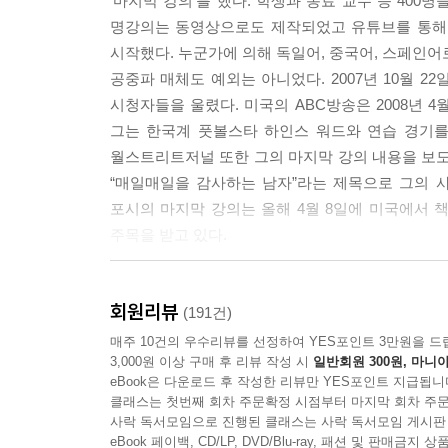
‘마지막 강의’를 했다. 학생과 동료 교수 등 40
명강의는 동영상으로도 제작되었고 유튜브를 통해 
시작했다. 누군가에 의해 독일어, 중국어, 스페인어로
공중파 매체도 예외는 아니었다. 2007년 10월 2
시청자들을 울렸다. 미국의 ABC방송은 2008년 4
그는 한국계 풋볼스타 하인스 워드와 연습 경기를
월스트리트저널 또한 그의 마지막 강의 내용을 보도했
“매일매일을 감사하는 남자”라는 제목으로 그의 사
포시의 마지막 강의는 올해 4월 8일에 미국에서
주목을 받고 있다.
랜디 포시는 마흔여섯의 나이에 말기 췌장암이라
회원리뷰
낙관주의와 삶에 대한 열정만으로 병이 나을 수 
(191건)
이루기’라는 제목 아래 펼친 강의에서 랜디 포시는 
매주 10건의 우수리뷰를 선정하여 YES포인트 3만원을 드
3,000원 이상 구매 후 리뷰 작성 시
일반회원 300원, 마니아
그것을 얼마나 간절히 원하는지 시험하기 위해서라고
eBook은 다운로드 후 작성한 리뷰만 YES포인트 지급됩니
★ 감사하는 마음을 보여주세요. 감사할수록 삶은 
클래스는 첫번째 회차 주문확정 시점부터 마지막 회차 주문
★ 준비하세요. 행운은 준비가 기회를 만날 때 온답
사락 독서모임으로 진행된 클래스는 사락 독서모임 게시판
★ 가장 좋은 금은 쓰레기통의 밑바닥에 있습니다.
eBook 페이백, CD/LP, DVD/Blu-ray, 패션 및 판매금