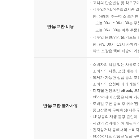
고객의 단순변심 및 착오구
직수입양서/직수입일서중 일
단, 아래의 주문/취소 조건인
오늘 00시 ~ 06시 30분 
반품/교환 비용
오늘 06시 30분 이후 주문
직수입 음반/영상물/기프트 
단, 당일 00시~13시 사이
박스 포장은 택배 배송이 가
소비자의 책임 있는 사유로 
소비자의 사용, 포장 개봉에 
복제가 가능한 상품 등의 포장을 
소비자의 요청에 따라 개별
디지털 컨텐츠인 eBook, 
eBook 대여 상품은 대여 기
모바일 쿠폰 등록 후 취소/환
반품/교환 불가사유
중고상품이 구매확정(자동 
LP상품의 재생 불량 원인이 기
시간의 경과에 의해 재판매가
전자상거래 등에서의 소비자
eBook 세트 상품은 일괄 