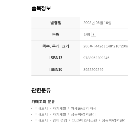
품목정보
발행일
2008년 06월 16일
판형
양장
쪽수, 무게, 크기
286쪽 | 442g | 148*210*20
ISBN13
9788952209245
ISBN10
8952209249
관련분류
카테고리 분류
국내도서
자기계발
처세술/삶의 자세
국내도서
자기계발
성공학/경력관리
국내도서
경제 경영
CEO/비즈니스맨
성공학/경력관리