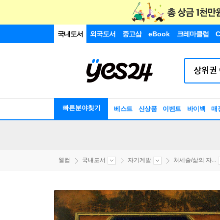
국내도서
외국도서
중고샵
eBook
크레마클럽
C
빠른분야찾기
베스트
신상품
이벤트
바이백
매
웰컴
국내도서
자기계발
처세술/삶의 자...