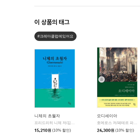
이 상품의 태그
#크레마클럽에있어요
니체의 초월자
오디세이아
프리드리히 니체 저/김철 편역
히읏
호메로스 저/페테르 파울 루벤스 그림/박문재 역
|
15,210
원
(10% 할인)
24,300
원
(10% 할인)