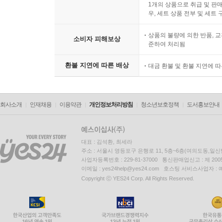
1개의 상품으로 취급 및 판매
우, 세트 상품 전부 및 세트
상품의 불량에 의한 반품, 교
소비자 피해보상
준하여 처리됨
환불 지연에 따른 배상
대금 환불 및 환불 지연에 
회사소개
인재채용
이용약관
개인정보처리방침
청소년보호정책
도서홍보안내
대표 : 김석환, 최세라
주소 : 서울시 영등포구 은행로 11, 5층~6층(여의도동,일신
사업자등록번호 : 229-81-37000 통신판매업신고 : 제 200
이메일 : yes24help@yes24.com 호스팅 서비스사업자 :
Copyright ⓒ YES24 Corp. All Rights Reserved.