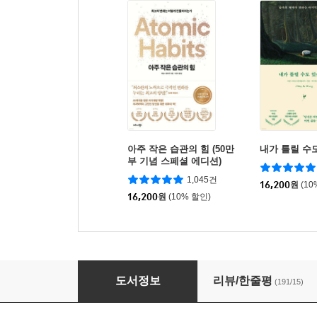
아주 작은 습관의 힘 (50만
내가 틀릴 수
부 기념 스페셜 에디션)
1,045건
16,200
원
(10
16,200
원
(10% 할인)
마지막 강의
도서정보
리뷰/한줄평
(191/15)