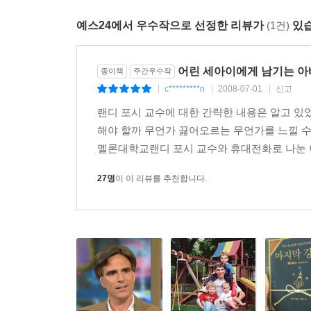
예스24에서 우수작으로 선정한 리뷰가
(1건)
있습
어린 세아이에게 남기는 아빠
종이책
주간우수작
c*********n
2008-07-01
신고
|
|
|
랜디 포시 교수에 대한 간략한 내용은 알고 있
해야 할까 무언가 끓어오르는 무언가를 느낄 수
멜론대학교랜디 포시 교수와 휴대전화로 나눈 이
27명
이 이 리뷰를 추천합니다.