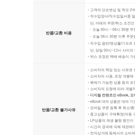
고객의 단순변심 및 착오구
직수입양서/직수입일서중 일
단, 아래의 주문/취소 조건인
오늘 00시 ~ 06시 30분 
반품/교환 비용
오늘 06시 30분 이후 주문
직수입 음반/영상물/기프트 
단, 당일 00시~13시 사이
박스 포장은 택배 배송이 가
소비자의 책임 있는 사유로 
소비자의 사용, 포장 개봉에 
복제가 가능한 상품 등의 포장을 
소비자의 요청에 따라 개별
디지털 컨텐츠인 eBook, 
eBook 대여 상품은 대여 기
모바일 쿠폰 등록 후 취소/환
반품/교환 불가사유
중고상품이 구매확정(자동 
LP상품의 재생 불량 원인이 기
시간의 경과에 의해 재판매가
전자상거래 등에서의 소비자