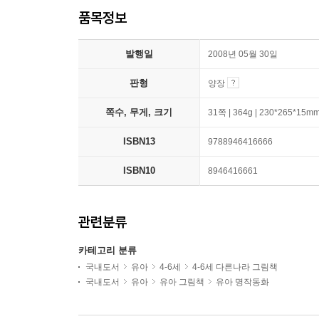
품목정보
발행일
2008년 05월 30일
판형
양장
쪽수, 무게, 크기
31쪽 | 364g | 230*265*15m
ISBN13
9788946416666
ISBN10
8946416661
관련분류
카테고리 분류
국내도서
유아
4-6세
4-6세 다른나라 그림책
국내도서
유아
유아 그림책
유아 명작동화