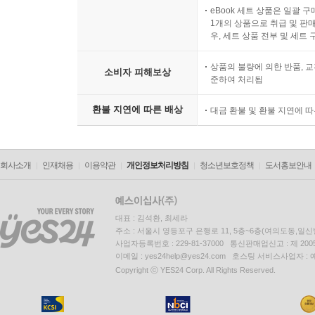
eBook 세트 상품은 일괄 
1개의 상품으로 취급 및 판매
우, 세트 상품 전부 및 세트
상품의 불량에 의한 반품, 교
소비자 피해보상
준하여 처리됨
환불 지연에 따른 배상
대금 환불 및 환불 지연에 
회사소개
인재채용
이용약관
개인정보처리방침
청소년보호정책
도서홍보안내
대표 : 김석환, 최세라
주소 : 서울시 영등포구 은행로 11, 5층~6층(여의도동,일신
사업자등록번호 : 229-81-37000 통신판매업신고 : 제 200
이메일 : yes24help@yes24.com 호스팅 서비스사업자 :
Copyright ⓒ YES24 Corp. All Rights Reserved.