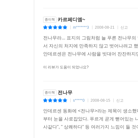
카르페디엠~
종이책
m*******3
2008-08-21
신고
|
|
|
전나무라... 표지의 그림처럼 늘 푸른 전나무의
서 자신의 처지에 만족하지 않고 벗어나려고 했
안데르센은 전나무에 사람을 빗대어 잔잔하지만 
이 리뷰가 도움이 되었나요?
전나무
종이책
s*****0
2008-08-15
신고
|
|
|
안데르센 동화에 <전나무>라는 제목이 생소했다
부터 눈을 사로잡았다. 푸르게 곧게 뻗어있는 나
사같다", " 상쾌하다" 등 여러가지 느낌이 들 것