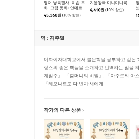
영어 낭독필사: 이솝 우
겨울왕국 미니미니북
영
화+그림 동화+안데르
센
4,410
원
(10% 할인)
센 동화 세트
45,360
원
(10% 할인)
1
역 :
김주열
이화여자대학교에서 불문학을 공부하고 같은 학
랑스의 좋은 책들을 소개하고 번역하는 일을 하
계일주』, 『할머니의 비밀』, 『아주르와 아스
『레오나르도 다 빈치:새에게...
작가의 다른 상품