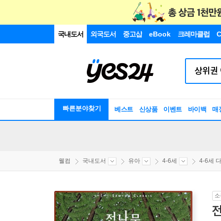
국내도서
외국도서
중고샵
eBook
크레마클럽
C
빠른분야찾기
베스트
신상품
이벤트
바이백
매
웰컴
국내도서
유아
4-6세
4-6세 다
소