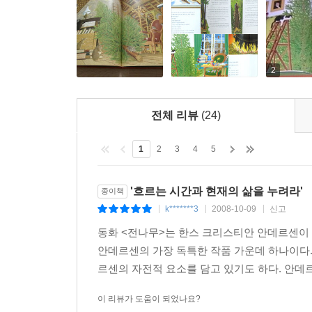
2
전체 리뷰
(24)
1
2
3
4
5
'흐르는 시간과 현재의 삶을 누려라'
종이책
k*******3
2008-10-09
신고
|
|
|
동화 <전나무>는 한스 크리스티안 안데르센이 
안데르센의 가장 독특한 작품 가운데 하나이다.
르센의 자전적 요소를 담고 있기도 하다. 안데르센
이 리뷰가 도움이 되었나요?