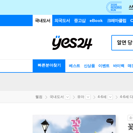
국내도서
외국도서
중고샵
eBook
크레마클럽
C
빠른분야찾기
베스트
신상품
이벤트
바이백
매
웰컴
국내도서
유아
4-6세
4-6세 다
소