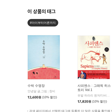
이 상품의 태그
#아이부터어른까지
수박 수영장
사피엔스 : 그래픽 히스
토리 Vol.1
안녕달 글,그림
창비
|
유발 하라리 원저/다비드 반데르묄렝 각색/다니엘 카사나브 그림/김명주 역
12,600
원
(10% 할인)
17,820
원
(10% 할인)
검색 페이지에서 선택된 태그에 등록된 더 많은 상품을 확인해 