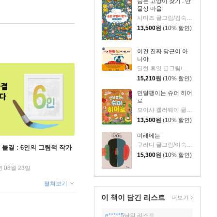
숨은 고양이 찾기 : 만
물상 마을
시미즈 글그림/김숙 역
13,500
원
(10% 할인)
이건 진짜 당근이 아
니야
딜런 휴잇 글그림/이현아 역
15,210
원
(10% 할인)
민달팽이는 슈퍼 히어
로
모이샤 켈러웨이 글/박규리 역
13,500
원
(10% 할인)
미래에는
구리디 글그림/이숙진 역
 물결 : 6인의 그림책 작가
15,300
원
(10% 할인)
년 08월 23일
펼쳐보기
이 책이 담긴
리스트
더보기
e*****5
님의 리스트