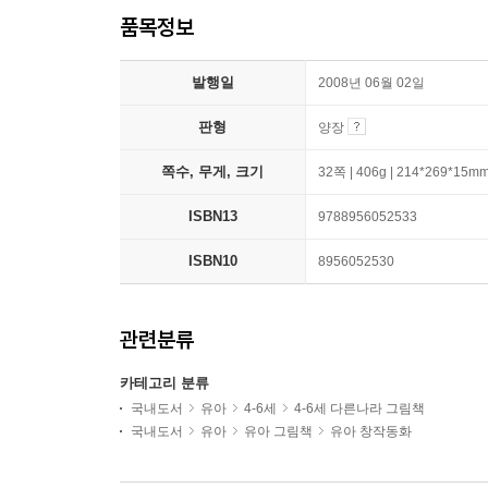
품목정보
발행일
2008년 06월 02일
판형
양장
쪽수, 무게, 크기
32쪽 | 406g | 214*269*15m
ISBN13
9788956052533
ISBN10
8956052530
관련분류
카테고리 분류
국내도서
유아
4-6세
4-6세 다른나라 그림책
국내도서
유아
유아 그림책
유아 창작동화