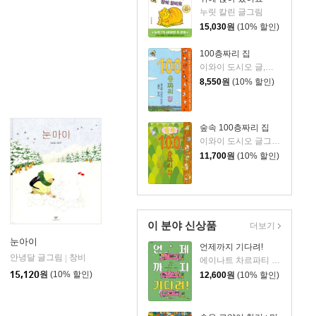
누릿 칼린 글그림
15,030
원
(10% 할인)
100층짜리 집
이와이 도시오 글,그림/김숙 역
8,550
원
(10% 할인)
숲속 100층짜리 집
이와이 도시오 글그림/김숙 역
11,700
원
(10% 할인)
이 분야 신상품
더보기
눈아이
언제까지 기다려!
안녕달 글그림
문학동네
창비
|
|
에이나트 차르파티 글그림/정재원 역
15,120
원
(10% 할인)
12,600
원
(10% 할인)