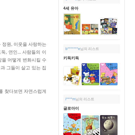
4세 유아
 정원, 이웃을 사랑하는
b*******e
님의 리스트
, 연인... 사람들의 이
키득키득
삶을 어떻게 변화시킬 수
과 그들이 살고 있는 집
쥐를 찾다보면 자연스럽게
i****m
님의 리스트
글로아이