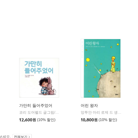
가만히 들어주었어
어린 왕자
코리 도어펠드 글그림/신혜은 역
북뱅크
앙투안 마리 로제 드 생텍쥐페리 저/김화영 역
|
김영사
|
12,600
원
(10% 할인)
10,800
원
(10% 할인)
보세요.
전체보기