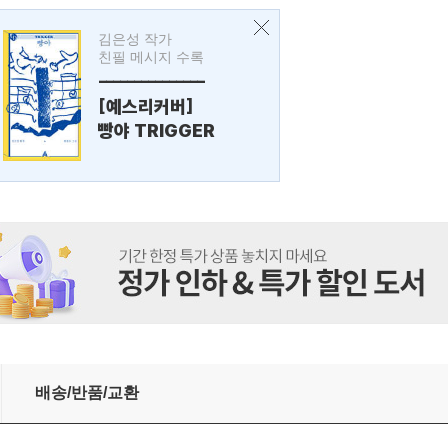
김은성 작가
친필 메시지 수록
---------------
[예스리커버]
빵야 TRIGGER
배송/반품/교환