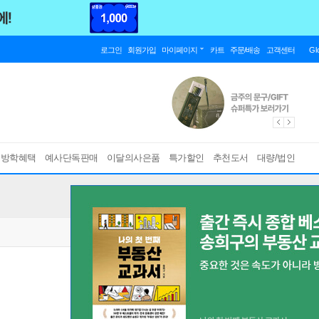
로그인
회원가입
마이페이지
카트
주문/배송
고객센터
Gl
름방학혜택
예사단독판매
이달의사은품
특가할인
추천도서
대량/법인