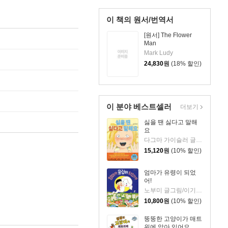
이 책의 원서/번역서
[원서] The Flower
Man
Mark Ludy
24,830
원
(18% 할인)
이 분야 베스트셀러
더보기
싫을 땐 싫다고 말해
요
다그마 가이슬러 글/박소영 역
15,120
원
(10% 할인)
엄마가 유령이 되었
어!
노부미 글그림/이기웅 역
10,800
원
(10% 할인)
뚱뚱한 고양이가 매트
위에 앉아 있어요