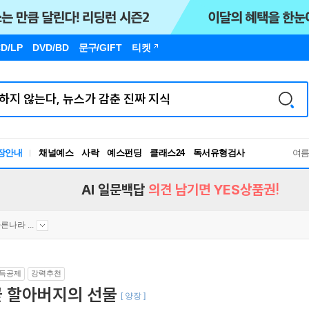
D/LP
DVD/BD
문구
/GIFT
티켓
장안내
채널예스
사락
예스펀딩
클래스24
독서유형검사
여
RBTI Lab
독서유형검사
AI 일문백답
의견 남기면 YES상품권!
른나라 ...
득공제
강력추천
꽃 할아버지의 선물
[ 양장 ]