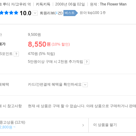
크 루디
저/
고우리
역
키득키득
2008년 06월 02일
원제 :
The Flower Man
10.0
유아 top100 1주
회원리뷰(
4
건)
베스트
가
9,500원
8,550
원
매가
(10% 할인)
ES포인트
470원 (5% 적립)
5만원이상 구매 시 2천원 추가적립
제혜택
카드/간편결제 혜택을 확인하세요
매 시 참고사항
현재 새 상품은 구매 할 수 없습니다. 아래 상품으로 구매하거나 판매
중고상품 (12개)
이 상품을 팔기
2,800원 ~