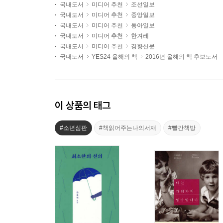
국내도서
미디어 추천
조선일보
국내도서
미디어 추천
중앙일보
국내도서
미디어 추천
동아일보
국내도서
미디어 추천
한겨레
국내도서
미디어 추천
경향신문
국내도서
YES24 올해의 책
2016년 올해의 책 후보도서
이 상품의 태그
#소년심판
#책읽어주는나의서재
#빨간책방