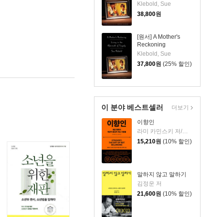
Tragedy
Klebold, Sue
38,800
원
[원서] A Mother's
Reckoning
Klebold, Sue
37,800
원
(25% 할인)
이 분야 베스트셀러
더보기
이향인
라미 카민스키 저/최지숙 역
15,210
원
(10% 할인)
말하지 않고 말하기
김정운 저
21,600
원
(10% 할인)