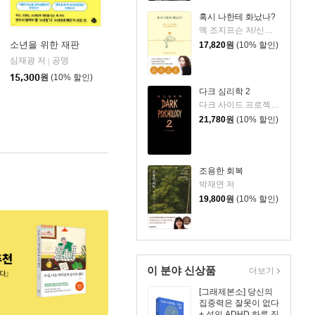
혹시 나한테 화났나?
멕 조지프슨 저/신동숙 역
소년을 위한 재판
17,820
원
(10% 할인)
심재광 저
공명
|
15,300
원
(10% 할인)
다크 심리학 2
다크 사이드 프로젝트 저
21,780
원
(10% 할인)
조용한 회복
박재연 저
19,800
원
(10% 할인)
이 분야 신상품
더보기
[그래제본소] 당신의
집중력은 잘못이 없다
+ 성인 ADHD 하루 집