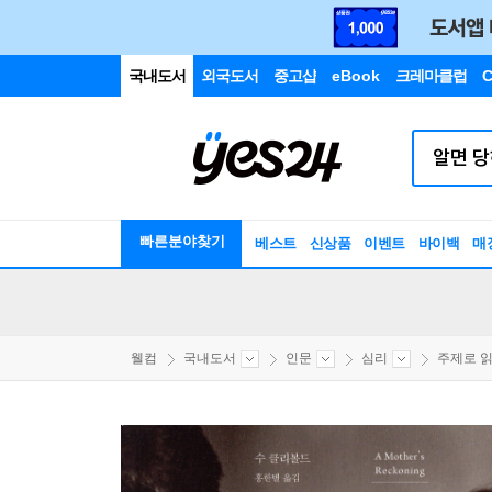
국내도서
외국도서
중고샵
eBook
크레마클럽
C
빠른분야찾기
베스트
신상품
이벤트
바이백
매
웰컴
국내도서
인문
심리
주제로 읽는