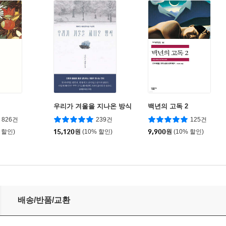
우리가 겨울을 지나온 방식
백년의 고독 2
826건
239건
125건
 할인)
15,120
원
(10% 할인)
9,900
원
(10% 할인)
배송/반품/교환