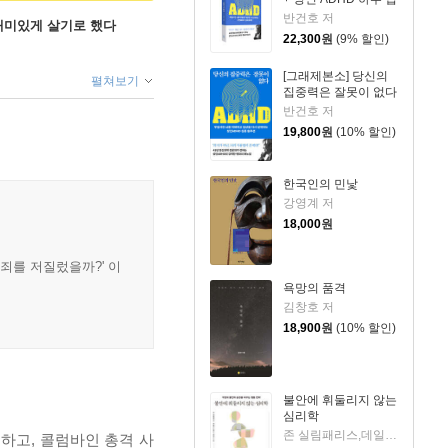
중 리마인더 킷
반건호 저
 재미있게 살기로 했다
22,300
원
(9% 할인)
[그래제본소] 당신의
펼쳐보기
집중력은 잘못이 없다
반건호 저
19,800
원
(10% 할인)
한국인의 민낯
강영계 저
18,000
원
죄를 저질렀을까?' 이
욕망의 품격
김창호 저
18,900
원
(10% 할인)
불안에 휘둘리지 않는
심리학
존 실림패리스,데일리 디애나 슈워츠 저/이연규 역
하고, 콜럼바인 총격 사