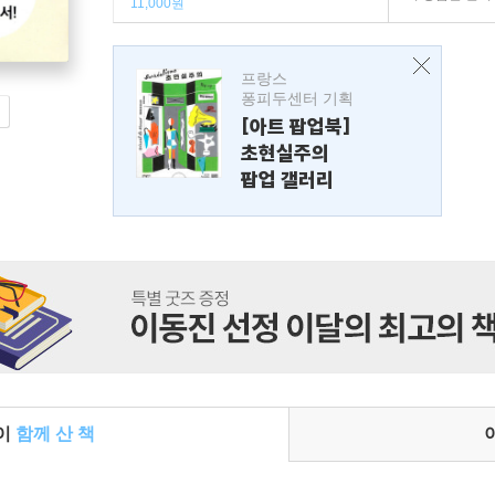
11,000원
프랑스
퐁피두센터 기획
[아트 팝업북]
초현실주의
팝업 갤러리
들이
함께 산 책