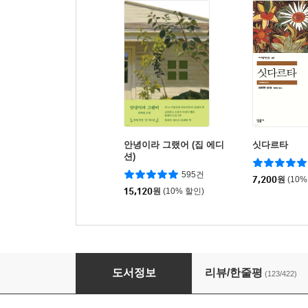
안녕이라 그랬어 (집 에디
싯다르타
션)
595건
7,200
원
(10%
15,120
원
(10% 할인)
나는 가해자의 엄마입니다
도서정보
리뷰/한줄평
(123/422)