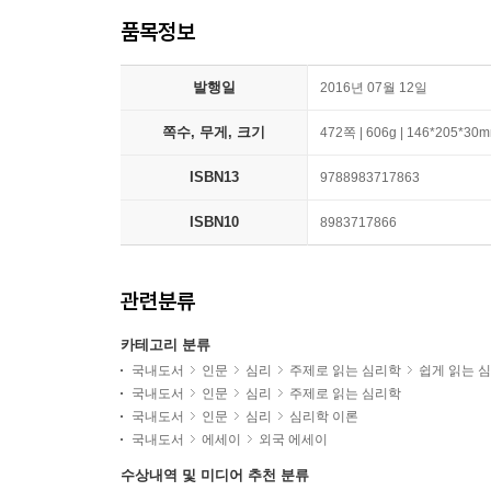
품목정보
발행일
2016년 07월 12일
쪽수, 무게, 크기
472쪽 | 606g | 146*205*30
ISBN13
9788983717863
ISBN10
8983717866
관련분류
카테고리 분류
국내도서
인문
심리
주제로 읽는 심리학
쉽게 읽는 
국내도서
인문
심리
주제로 읽는 심리학
국내도서
인문
심리
심리학 이론
국내도서
에세이
외국 에세이
수상내역 및 미디어 추천 분류