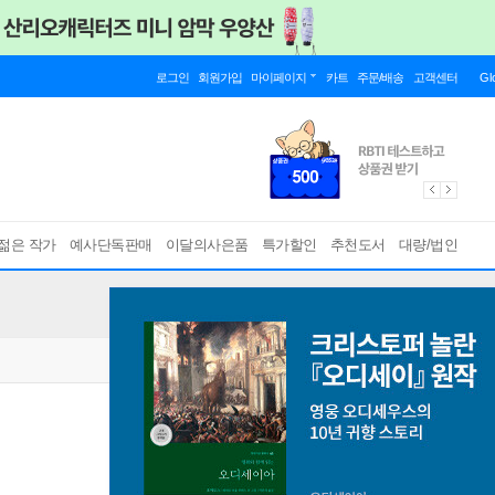
로그인
회원가입
마이페이지
카트
주문/배송
고객센터
Gl
젊은 작가
예사단독판매
이달의사은품
특가할인
추천도서
대량/법인