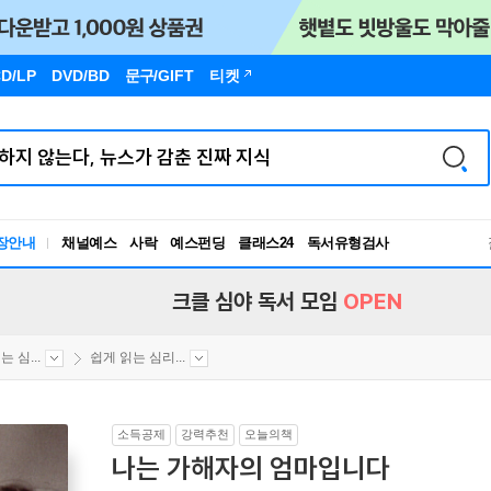
D/LP
DVD/BD
문구
/GIFT
티켓
장안내
채널예스
사락
예스펀딩
클래스24
독서유형검사
RBTI Lab
독서유형검사
크클 심야 독서 모임
OPEN
 심...
쉽게 읽는 심리...
소득공제
강력추천
오늘의책
나는 가해자의 엄마입니다