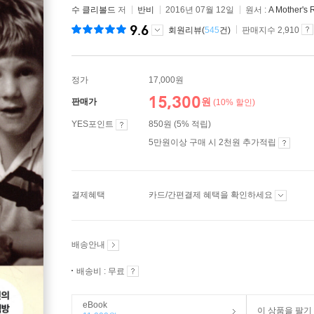
수 클리볼드
저
반비
2016년 07월 12일
원서 :
A Mother's 
9.6
회원리뷰(
545
건)
판매지수 2,910
정가
17,000원
15,300
원
판매가
(10% 할인)
YES포인트
850원 (5% 적립)
5만원이상 구매 시 2천원 추가적립
결제혜택
카드/간편결제 혜택을 확인하세요
배송안내
배송비 : 무료
eBook
이 상품을 팔기