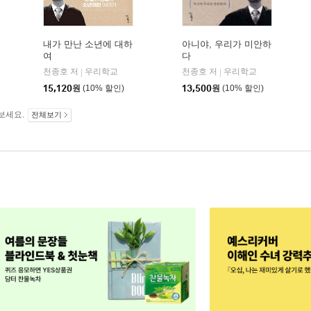
내가 만난 소년에 대하
아니야, 우리가 미안하
여
다
반비
천종호 저
우리학교
천종호 저
우리학교
|
|
15,120
원
(10% 할인)
13,500
원
(10% 할인)
보세요.
전체보기