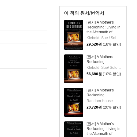
이 책의 원서/번역서
[원서] A Mother's
Reckoning: Living in
the Aftermath of
Tragedy
Klebold, Sue / Solomon, Andrew
29,520
원
(18% 할인)
[원서] A Mothers
Reckoning
Klebold, Sue/ Solomon, Andrew (INT)
56,680
원
(10% 할인)
[원서] A Mother's
Reckoning
Random House
20,720
원
(20% 할인)
[원서] A Mother's
Reckoning: Living in
the Aftermath of