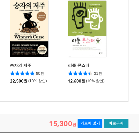
승자의 저주
리틀 몬스터
80건
31건
22,500
원
(10% 할인)
12,600
원
(10% 할인)
15,300
카트에 넣기
바로구매
원