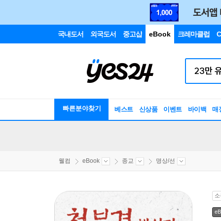
국내도서
외국도서
중고샵
eBook
크레마클럽
C
빠른분야찾기
베스트
신상품
이벤트
바이백
매
웰컴
eBook
종교
명상/선
소
eB