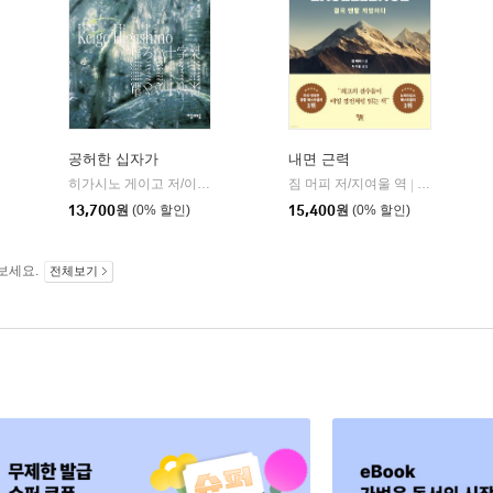
공허한 십자가
내면 근력
히가시노 게이고 저/이선희 역
자음과모음
짐 머피 저/지여울 역
윌북(willboo
|
|
13,700
원
(0% 할인)
15,400
원
(0% 할인)
보세요.
전체보기