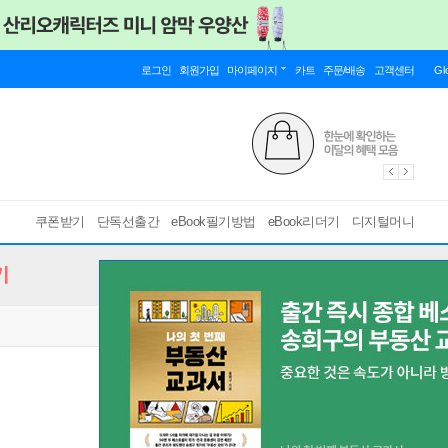
로그인
회원가입
마이페이지
카트
주문/배송
고객센터
Gl
쿠폰받기
단독선출간
eBook필기방법
eBook리더기
디지털머니
기