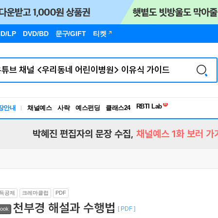
D/LP
DVD/BD
문구
/GIFT
티켓
독서유형검사
RBTI Lab
장안내
채널예스
사락
예스펀딩
클래스24
독서유형검사
박혜진 편집자의 문장 수집,
채널예스 1화 보러 가
득공제
크레마클럽
PDF
천부경 해설과 수행법
[ PDF ]
ook