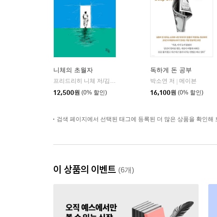
니체의 초월자
독하게 돈 공부
프리드리히 니체 저/김철 편역
히읏
박소연 저
메이븐
|
|
12,500
원
(0% 할인)
16,100
원
(0% 할인)
검색 페이지에서 선택된 태그에 등록된 더 많은 상품을 확인해 
이 상품의 이벤트
(6개)