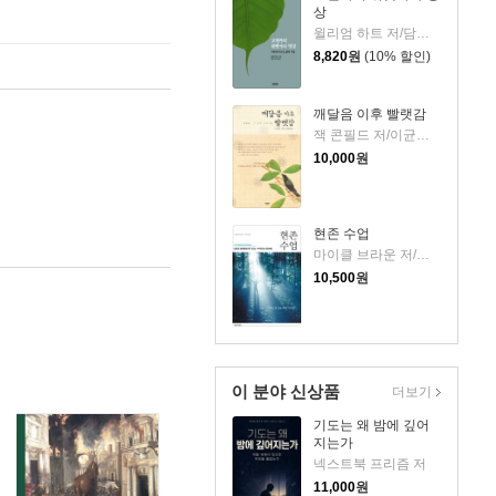
상
윌리엄 하트 저/담마코리아 역
8,820
원
(10% 할인)
깨달음 이후 빨랫감
잭 콘필드 저/이균형 역
10,000
원
현존 수업
마이클 브라운 저/이재석 역
10,500
원
이 분야 신상품
더보기
기도는 왜 밤에 깊어
지는가
넥스트북 프리즘 저
11,000
원