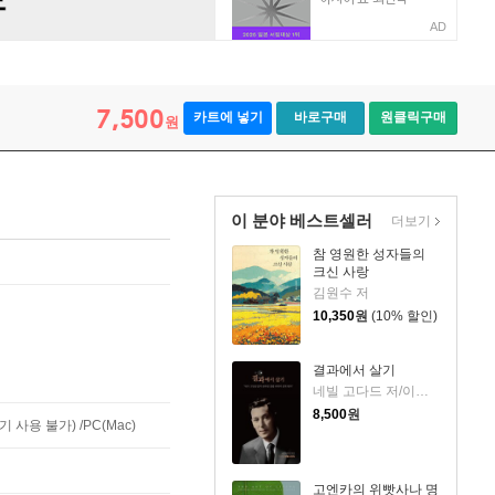
AD
7,500
카트에 넣기
바로구매
원클릭구매
원
이 분야 베스트셀러
더보기
참 영원한 성자들의
크신 사랑
김원수 저
10,350
원
(10% 할인)
결과에서 살기
네빌 고다드 저/이상민(리그파) 역
8,500
원
사용 불가) /PC(Mac)
고엔카의 위빳사나 명