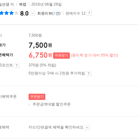
일선생
저
북랩
2016년 06월 29일
8.0
회원리뷰(
3
건)
판매지수 12
가
7,500원
7,500
원
매가
6,750
원
폰혜택가
(종이책 정가 대비 55% 할인)
쿠폰받기
ES포인트
370원 (5% 적립)
5만원이상 구매 시 2천원 추가적립
가혜택쿠폰
쿠폰받기
주문금액대별 할인쿠폰
제혜택
카드/간편결제 혜택을 확인하세요