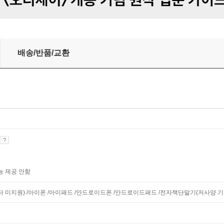
배송/반품/교환
기
능 제공 안함
니터 미지원) /아이폰 /아이패드 /안드로이드폰 /안드로이드패드 /전자책단말기(저사양 기기 