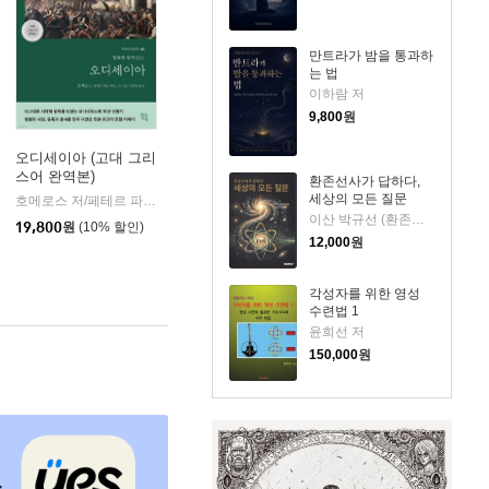
만트라가 밤을 통과하
는 법
이하람 저
9,800
원
오디세이아 (고대 그리
스어 완역본)
환존선사가 답하다,
k)
세상의 모든 질문
호메로스 저/페테르 파울 루벤스 그림/박문재 역
현대지성
|
이산 박규선 (환존사상연구회) 저
19,800
원
(10% 할인)
12,000
원
각성자를 위한 영성
수련법 1
윤희선 저
150,000
원