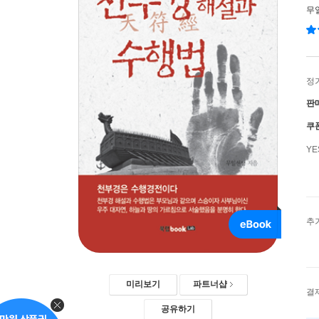
무
정
판
쿠
Y
추
미리보기
파트너샵
결
공유하기