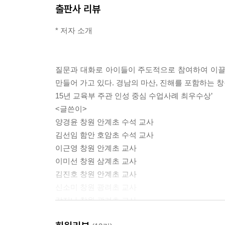
출판사 리뷰
Chapter 4 •짝 대화로 수업을 한다고?
* 저자 소개
Q20 어떻게 짝을 짓지? /152
Q21 짝과의 개인적인 대화는? /160
Q22 대화하지 않는 아이는? /164
질문과 대화로 아이들이 주도적으로 참여하여 이끌
Q23 짝의 수준은? /170
만들어 가고 있다. 경남의 마산, 진해를 포함하는 창
Q24 아이들의 오개념은? /174
15년 교육부 주관 인성 중심 수업사례 최우수상’
교사 이야기
<글쓴이>
▶ 이근영–질문 학습 공동체를 이야기하다
양경윤 창원 안계초 수석 교사
/181
김선임 함안 호암초 수석 교사
이근영 창원 안계초 교사
Part3. 질문에 질문을 더하다
이미선 창원 삼계초 교사
Chapter 5 •질문 수업에 질문을 더하다
김진호 창원 안계초 교사
Q25 질문 수업에 수업모형이 필요해? /193
신소미 창원 광려초 교사
Q26 질문 수업을 하다 보면 지겨워지지
강지나 창원 광려초 교사
않을까? /199
조아람 창원 광려초 교사