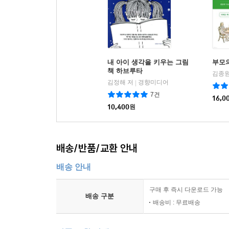
내 아이 생각을 키우는 그림
부모
책 하브루타
김종원
김정해 저
경향미디어
|
7건
16,0
10,400
원
배송/반품/교환 안내
배송 안내
구매 후 즉시 다운로드 가능
배송 구분
배송비 : 무료배송