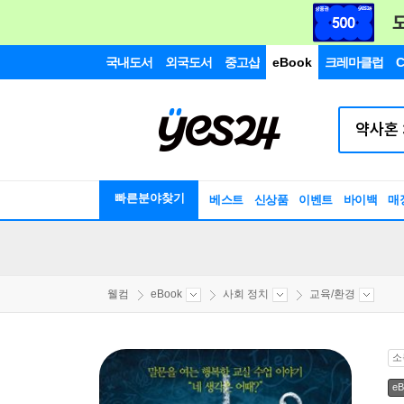
국내도서
외국도서
중고샵
eBook
크레마클럽
C
빠른분야찾기
베스트
신상품
이벤트
바이백
매
웰컴
eBook
사회 정치
교육/환경
소
eB