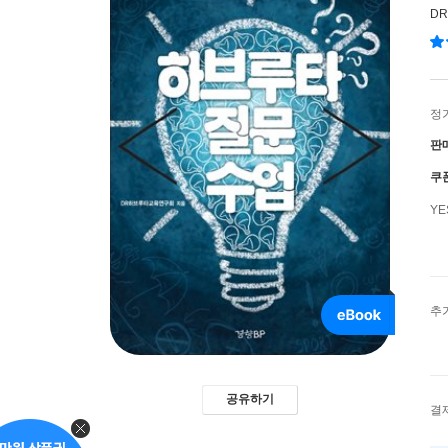
D
정
판
쿠
Y
추
공유하기
결