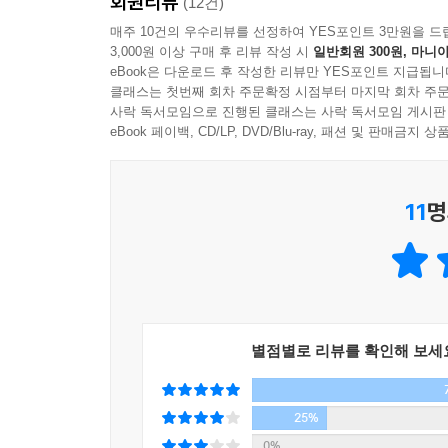
회원리뷰
Q27 교사도 답을 못하는 질문은? /205
김현주 창원 광려초 교사
(12건)
Q28 질문 수업에서의 평가는 어떻게
매주 10건의 우수리뷰를 선정하여 YES포인트 3만원을 드
3,000원 이상 구매 후 리뷰 작성 시
일반회원 300원, 마니아
이루어질까? /210
양경윤
eBook은 다운로드 후 작성한 리뷰만 YES포인트 지급됩니
20년간 초등학교 교사로서 일하였으며, 수석 교사가
클래스는 첫번째 회차 주문확정 시점부터 마지막 회차 주문
Chapter 6 •학급살이에 빛을 더하다
연구를 계속해 오고 있다. 현재 DR하브루타교육연
사락 독서모임으로 진행된 클래스는 사락 독서모임 게시판
Q29 대화식 독서 이야기 /217
십 교육, 독서 교육 등 여러 주제로 강의해 왔다. 
eBook 페이백, CD/LP, DVD/Blu-ray, 패션 및 판매금
Q30 교실, 긍정 언어로 넘치다 /224
력 등의 강의로 좋은 반응을 받고 있다. 또한 지역
Q31 인성 교육으로 나아가다 /233
기 위해 노력 하고 있다.
11
명
Q32 질문으로 학급을 만나다 /241
Q33 학급 규칙, 함께 만들다 /248
저서 《한 줄의 기적, 감사일기》
Q34 질문, 가정과 연계하다 /258
icandogo@naver.com http://cafe.naver.com/drhedu
에필로그 /264
부록. 질문 색인표 /268
별점별로 리뷰를 확인해 보세
25%
0%