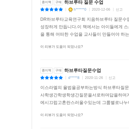
하브루타 질문 수업
종이책
구매
h******0
2020-12-06
신고
|
|
|
DR하브루타교육연구회 지음하브루타 질문수업
성장하게 만듭니다.이 책에서는 아이들에게 스스
을 통해 어떠한 수업을 교사들이 만들어야 하는
이 리뷰가 도움이 되었나요?
하브루타질문수업
종이책
구매
d*****8
2020-11-26
신고
|
|
|
이스라엘의 율법을공부하는방식 하브루타질문
사학생간학생학생간질문을서로하며답을하며계
에시끄럽고혼란스러울수있는데 그룹별로나누어 
이 리뷰가 도움이 되었나요?