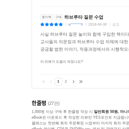
하브루타 질문 수업
종이책
구매
w*******8
2018-04-30
신고
|
|
|
사실 하브루타 질문 놀이와 함께 구입한 책이다
교사들의 의문점과 하브루타 수업 자체에 대한
궁금할 법한 이야기, 적용과정에서의 시행착오를 
이 리뷰가 도움이 되었나요?
1
2
한줄평
(27건)
1,000원 이상 구매 후 한줄평 작성 시
일반회원 50원, 마니
eBook은 다운로드 후 작성한 리뷰만 YES포인트 지급됩니
클래스는 첫번째 회차 주문확정 시점부터 마지막 회차 주문
eBook 페이백, CD/LP, DVD/Blu-ray, 패션 및 판매금