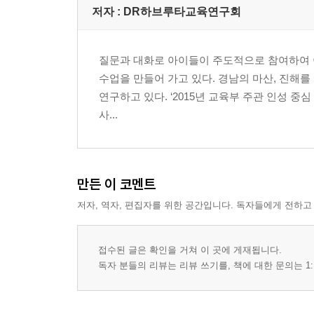
Q10 말만 하다 보면 암기가 될까? /81
저자 : DR하브루타교육연구회
Q11 말만 하다 보면 글쓰기가 될까? /87
Q12 시험 점수가 낮게 나오지 않을까? /93
질문과 대화로 아이들이 주도적으로 참여하여 
교사 이야기
수업을 만들어 가고 있다. 경남의 마산, 진해
▶ 이미선–교사, 나를 바꾸다 /100
연구하고 있다. ‘2015년 교육부 주관 인성 중
▶ 강지나–더불어 함께로 굳건해지다 /102
사...
Part2. 학생, 질문을 던지다
Chapter 3 •질문으로 수업을 한다고?
Q13 질문, 어떻게 시작하지? /109
만든 이 코멘트
Q14 질문에도 급이 있을까? /118
저자, 역자, 편집자를 위한 공간입니다. 독자들에게 전하고
Q15 질문을 만들지 못하는 아이는? /124
Q16 질문이 학습 주제에서 벗어나면? /127
Q17 질문으로 놀 수 있을까? /133
접수된 글은 확인을 거쳐 이 곳에 게재됩니다.
Q18 배경지식 없이 대화가 가능해? /140
독자 분들의 리뷰는 리뷰 쓰기를, 책에 대한 문의는 1:
Q19 질문 공책, 어떻게 만들까? /145