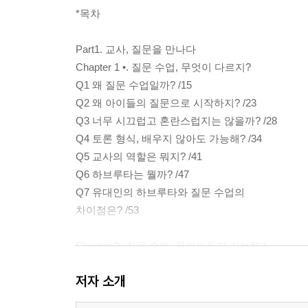
*목차
Part1. 교사, 질문을 만나다
Chapter 1 •. 질문 수업, 무엇이 다르지?
Q1 왜 질문 수업일까? /15
Q2 왜 아이들의 질문으로 시작하지? /23
Q3 너무 시끄럽고 혼란스럽지는 않을까? /28
Q4 토론 형식, 배우지 않아도 가능해? /34
Q5 교사의 역할은 뭐지? /41
Q6 하브루타는 뭘까? /47
Q7 유대인의 하브루타와 질문 수업의
차이점은? /53
Chapter 2 •질문 수업, 무엇이든지 가능해?
Q8 모든 과목에 적용 가능해? /60
저자 소개
Q9 교과서 진도는 어떡해? 그럼 교육과정
재구성은? /72