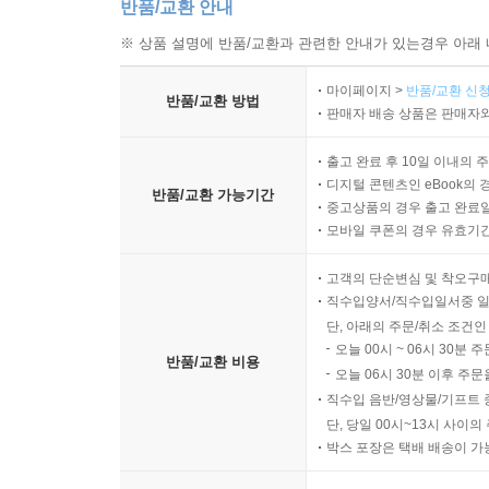
반품/교환 안내
※ 상품 설명에 반품/교환과 관련한 안내가 있는경우 아래 
마이페이지 >
반품/교환 신청
반품/교환 방법
판매자 배송 상품은 판매자와
출고 완료 후 10일 이내의 
디지털 콘텐츠인 eBook의 
반품/교환 가능기간
중고상품의 경우 출고 완료일
모바일 쿠폰의 경우 유효기간(
고객의 단순변심 및 착오구
직수입양서/직수입일서중 일
단, 아래의 주문/취소 조건인
오늘 00시 ~ 06시 30분 
반품/교환 비용
오늘 06시 30분 이후 주문
직수입 음반/영상물/기프트 
단, 당일 00시~13시 사이
박스 포장은 택배 배송이 가