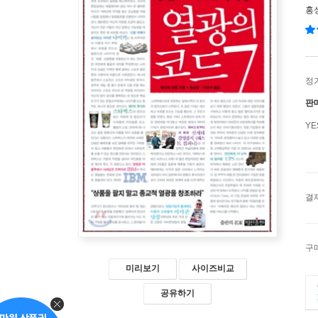
홍
정
판
Y
결
구
미리보기
사이즈비교
공유하기