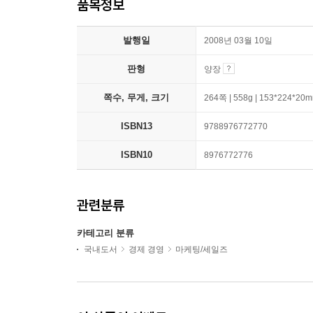
품목정보
발행일
2008년 03월 10일
판형
양장
쪽수, 무게, 크기
264쪽 | 558g | 153*224*20
ISBN13
9788976772770
ISBN10
8976772776
관련분류
카테고리 분류
국내도서
경제 경영
마케팅/세일즈