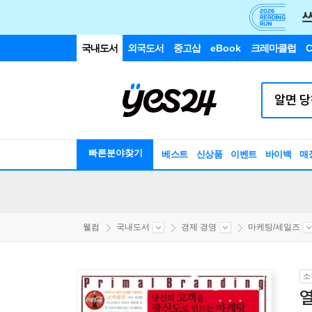
국내도서
외국도서
중고샵
eBook
크레마클럽
C
빠른분야찾기
베스트
신상품
이벤트
바이백
매
웰컴
국내도서
경제 경영
마케팅/세일즈
소
열