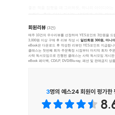
이들의 구성요소는 다음과 같다.
좋은 책을 접했을 때 그러하듯, 하나의 아이디어는
브랜드, 혹은 당신 자신이 상대에게 어떤 방식
1. 창조신화_ 입에 오르내릴 수 있게 스토리화 하라
비즈니스에 어떤 문제가 있었는지 그 원인을 정확하게
2. 신념_ 믿음을 주어라
회원리뷰
마케팅과 브랜딩에 있어 새로운 아이디어를 찾을 수
(3건)
3. 아이콘_ 즉시 떠올릴 수 있는 이미지를 가져라
- CJ홈쇼핑 임지현 마케팅 팀장
매주 10건의 우수리뷰를 선정하여 YES포인트 3만원을 드
4. 의식_빠뜨릴 수 없는 일상의 한 부분이 되어라
3,000원 이상 구매 후 리뷰 작성 시
일반회원 300원, 마니아
5. 이교도 또는 불신자_믿는 자와 믿지 않는 자를 
eBook은 다운로드 후 작성한 리뷰만 YES포인트 지급됩니
6. 신성한 말_소속감을 느낄 수 있는 용어를 창조하
클래스는 첫번째 회차 주문확정 시점부터 마지막 회차 주문
사락 독서모임으로 진행된 클래스는 사락 독서모임 게시판
7. 리더_이 모든 법칙을 완성하라
eBook 페이백, CD/LP, DVD/Blu-ray, 패션 및 판매금
예를 들어보자.「GE」의 탄생신화는 “천신만고
“물류부문에서 가장 똑바로 일처리 하는 회사”라
십자가와 같다.「WWF(미국프로레슬링)」의 의식(예
3
명의 예스24 회원이 평가한
이것은 하나의 설렘과 즐거움이어야 한다.「매
「매킨토시」는 이들 이교도를 통해 자신의 정
8.
“싸이질”이다. 이것은 마치 사투리와 같이 추종
지도자는 빌 게이츠이다.