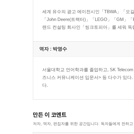
범죄의 도시에서 최고의 관광지로 타임스 스퀘어│
세계 유수의 광고 에이전시인「TBWA」「오
│유럽을 이긴 미국의 와인도시 나파밸리│세계 여덟
「John Deere(트랙터)」「LEGO」「GM」
랜드 컨설팅 회사인「씽크토피아」를 세워 독립
4 존재만으로도 열광의 브랜드가 된 사람들
진화하는 로큰롤 밴드 U2│평범한 여성의 성공 신
│거리 예술가들의 로망 쉐퍼드 페어리
역자 : 박영수
PART 3. 열광의 코드를 완성하라
서울대학교 언어학과를 졸업하고, SK Teleco
즈니스 커뮤니케이션 입문서> 등 다수가 있다
1 열광의 코드는 진화한다
다.
리모델링 1단계_ 사내 조직 활성화하기
리모델링 2단계_고객의 마음에 들어가기
2 열광의 코드를 완성하기 위한 마지막 7가지 물음
만든 이 코멘트
당신의 회사나 아이디어는 어떻게 시작되었는가│
저자, 역자, 편집자를 위한 공간입니다. 독자들에게 전하고
방식으로 당신을 만날 수 있는가│당신을 반대하는 