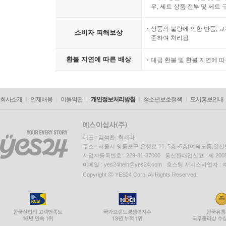
우, 세트 상품 전부 및 세트
상품의 불량에 의한 반품, 교
소비자 피해보상
준하여 처리됨
환불 지연에 따른 배상
대금 환불 및 환불 지연에 
회사소개
인재채용
이용약관
개인정보처리방침
청소년보호정책
도서홍보안내
대표 : 김석환, 최세라
주소 : 서울시 영등포구 은행로 11, 5층~6층(여의도동,일신
사업자등록번호 : 229-81-37000 통신판매업신고 : 제 200
이메일 : yes24help@yes24.com 호스팅 서비스사업자 :
Copyright ⓒ YES24 Corp. All Rights Reserved.