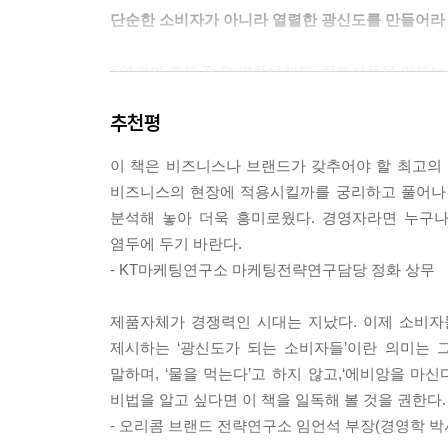
단순한 소비자가 아니라 열렬한 광신도를 만들어라
<열광의 코드 7>은 명품브랜드, 히트상품을 만드는
차용하는 것이라고 밝힌다. 즉 사람들이 믿을 수 있
추천평
열광의 코드에 기반을 두어 광신도를 모으고 있는
할리데이비슨은 ‘미국인의 상징(American Icon
이 책은 비즈니스나 브랜드가 갖추어야 할 최고의 
하나에 소속되어 있으며, 이 구성원들은 격월로 신
비즈니스의 현장에 적용시킬까를 궁리하고 풀어나간
야유회에도 참가한다. 이러한 마케팅 전략 덕분에 
분석해 놓아 더욱 흥미로웠다. 경영자라면 누구
할리데이비슨의 광고비는 겨우 100만 달러에 불과
염두에 두기 바란다.
이처럼 열광의 코드에 기반을 둔 브랜드들은 고객
- KT마케팅연구소 마케팅전략연구담당 정화 상무
간증으로 주변 사람들을 전도하고자 한다. 즉 종교와
미국 유수의 광고 대행사의 임원으로 지내며 일
제품자체가 경쟁력인 시대는 지났다. 이제 소비자
설립하고 많은 비용과 시간을 투자했다. 그리고 이
제시하는 ‘광신도가 되는 소비자들’이란 의미는 
‘열광의 코드7’이다,
말하며, ‘물을 먹는다’고 하지 않고,‘에비앙을 마
비법을 알고 싶다면 이 책을 일독해 볼 것을 권한다
당신의 브랜드를 종교로 만드는 7가지 열광의 코드
- 오리콤 브랜드 전략연구소 임언석 부장(경영학 박