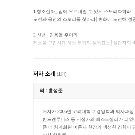
1 창조신화_ 입에 오르내릴 수 있게 스토리화하라
도전과 응전의 스토리를 찾아라│변화에 도전해 성
2 신념_ 믿음을 주어라
제품을 구입하게 하는 무형의 설득요소│설립자의 
3 아이콘_ 즉시 떠올릴 수 있는 이미지를 가져라
소비자에게 인정받는 아이콘│CEO 자체가 상품이
저자 소개
위력│브랜드 파워보다 강력한 라벨 마케팅│소리에
(1명)
4 의식_ 빠뜨릴 수 없는 일상의 한 부분이 되어라
역 :
홍성준
현장에서 해결하라│즐거운 경험이 되게 하라│고정
저자가 2005년 고려대학교 경영학과 박사과정 중
5 이교도 또는 불신자_ 믿는 자와 믿지 않는 자를 
반드엔루니스 등 서점가의 베스트셀러가 되었다
비충성 고객을 분석하라│믿지 않는 자를 역이용하
좀 더 체계화된 이론과 현장의 생생한 경험이 
박사 학위를 ...