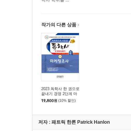
6 신성한 말_ 소속감을 느낄 수 있는 용어를 창조하
언어는 소속감을 표현한다│특별함을 자처하는 트렌드 워처
7 리더_ 이 모든 법칙을 완성하라
작가의 다른 상품
너무 진보적이지도, 너무 압도적이지도 않게│양쪽 
PART.2 그들은 어떻게 종교가 되었는가_ ‘열광의 
1 소비자 스스로 열광하게 하라
직원도 고객의 일부다│인터넷 커뮤니티를 활용하라.
2 신화가 된 브랜드
2023 독학사 한 권으로
제3의 휴식처 스타벅스│신발 자체가 살아 있는 
끝내기 경영 2단계 마
케팅조사
조력자로 IBM│닷컴기업의 붕괴에도 어떻게 건
19,800
원
(10% 할인)
신세대 경영잡지 <패스트 컴퍼니>│‘간단하게, 
스토니필드 농장│신념을 상품으로 아베다│왕언니들
저자 : 패트릭 한론 Patrick Hanlon
3 광신도를 몰고 다니는 열광의 도시들