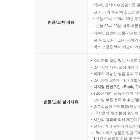
직수입양서/직수입일서중 일
단, 아래의 주문/취소 조건인
오늘 00시 ~ 06시 30분 
반품/교환 비용
오늘 06시 30분 이후 주문
직수입 음반/영상물/기프트 
단, 당일 00시~13시 사이
박스 포장은 택배 배송이 가
소비자의 책임 있는 사유로 
소비자의 사용, 포장 개봉에 
복제가 가능한 상품 등의 포장을 
소비자의 요청에 따라 개별
디지털 컨텐츠인 eBook, 
eBook 대여 상품은 대여 기
모바일 쿠폰 등록 후 취소/환
반품/교환 불가사유
중고상품이 구매확정(자동 
LP상품의 재생 불량 원인이 기
시간의 경과에 의해 재판매가
전자상거래 등에서의 소비자
eBook 세트 상품은 일괄 
1개의 상품으로 취급 및 판매