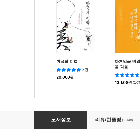
한국의 미학
아흔일곱 번의
을 겨울
8건
20,000
원
13,500
원
(10
포르투나의 선택 세트
도서정보
리뷰/한줄평
(22/48)