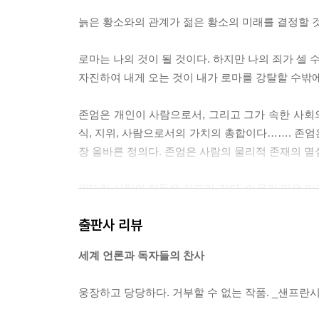
늙은 황소와의 관계가 젊은 황소의 미래를 결정할 것이다
로마는 나의 것이 될 것이다. 하지만 나의 죄가 셀 
자진하여 내게 오는 것이 내가 로마를 강탈할 수밖에 없게
존엄은 개인이 사람으로서, 그리고 그가 속한 사회의 
식, 지위, 사람으로서의 가치의 총합이다……. 존엄
장 올바른 정의다. 존엄은 사람의 물리적 존재의 멸실에 대
위대한 사람의 적들은 히드라 같다. 아무리 많은 머
-- p.245
출판사 리뷰
카이사르는 로마에 속하지만, 그 로마는 팔라티누
세계 언론과 독자들의 찬사
지. 그리고 그애는 마침내 위대한 인물이 되었을 때
의 폭이, 인생의 폭이 어느 누구보다 넓기 때문에. --- 
웅장하고 당당하다. 거부할 수 없는 작품. _샌프란
“포르투나 여신의 선택을 받은 건 나지! 내게는 운