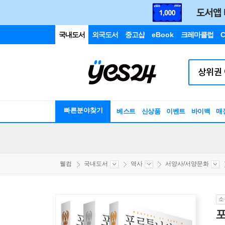
국내도서
외국도서
중고샵
eBook
크레마클럽
C
빠른분야찾기
베스트
신상품
이벤트
바이백
매
웰컴
국내도서
역사
서양사/서양문화
소