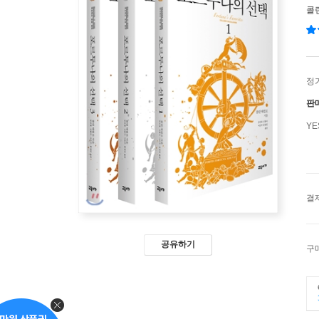
콜
정
판
Y
결
공유하기
구