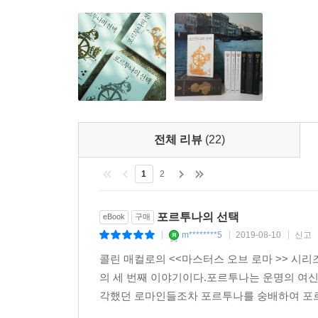
3권
사실 우리가 벌이는 다른 전쟁들도 주로 그렇게 시
맡기면, 그는 노획물을 찾아서 전쟁에 나서는 겁니
전쟁, 카이피오와 게르만족의 전쟁, 실라누스와 게르만족
저들이 나를 영원히 상아 대좌에 앉지 못하게 하려는 게
전체 리뷰
(22)
유구르타는 가까운 혈족들을 무수히 죽이기는 했지만
미트리다테스는 자기 자신을 신으로 여기는데다 부끄러움
1
2
“로마가 너무 바빠서 우리에게 크게 주의를 기울이지
포르투나의 선택
eBook
구매
조만간 로마는 서방이나 아프리카에서의 전쟁에 휘말리게 
m********5
2019-08-10
신고
|
|
|
콜린 매컬로의 <<마스터스 오브 로마 >> 시리
로마로부터 벗어나기로 새로이 결심하게 된 것은 
의 세 번째 이야기이다.포르투나는 운명의 여
을 나눠주던 시절은 이미 끝났으며 지금의 이 상황
각했던 로마인들조차 포르투나를 숭배하여 포르투
인이 로마 치하의 삶을 도저히 참을 수도, 견딜 수도 없