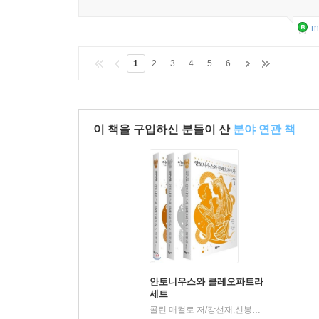
m
1
2
3
4
5
6
이 책을 구입하신 분들이 산
분야 연관 책
안토니우스와 클레오파트라
세트
콜린 매컬로 저/강선재,신봉아,이은주,홍정인 공역