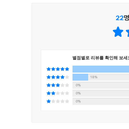
“30년이 넘는 세월 동안 나는 자신의 본성을 부인
22
명
그리고 그것들이 자리잡기 시작한 뒤로는 로마를 위해
주제넘고 머릿속이 구더기로 가득찬 그대들에게로! 그
나랏돈을 멍청하게 날려먹고, 당장 내일의 일과 잘
0년 한 세대 만에 구제불능의 지경으로 몰아넣고 말 거야!”
나는 이렇게 죽고 싶지 않아! 피를 내뿜고 숨을 헐
별점별로 리뷰를 확인해 보세
기 속에 생을 마감해야 해. 나는 로마의 왕관 없는
위대한 인물이었어. 내 죽음은 이 모든 것에 걸맞아야 해
18%
0%
최고의 친구·최악의 적 --- p.326
0%
0%
“혈통은 사람의 행동보다 훨씬 덜 중요하다는 사실을 왜 
“이미 지나간 과거의 일을 곱씹는 건 불필요한 일이라 생각