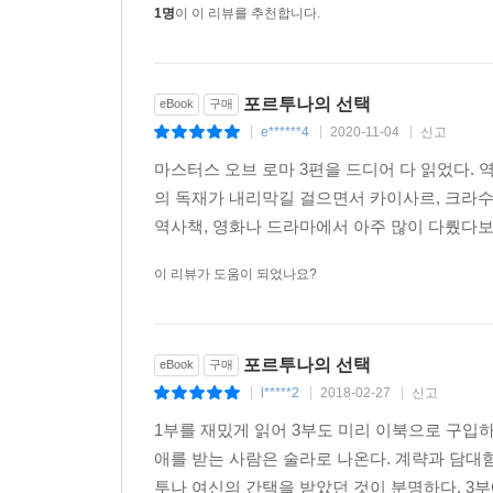
1명
이 이 리뷰를 추천합니다.
‘나는 로마인이다, 나는 그 외 다른 모든 인간들보다 낫다!’
우리 로마인들은 로마를, 오직 로마만 섬긴다오. 우
포르투나의 선택
eBook
구매
꿇지도 않소. 로마가 우리의 신이자 우리의 왕, 우
e******4
2020-11-04
신고
|
|
|
게 하기 위해 애쓰지만 길게 보면 그것은 모두 로마
마스터스 오브 로마 3편을 드디어 다 읽었다. 
사람도 이상도 숭배하지 않소. 사람은 왔다가 가기 
의 독재가 내리막길 걸으면서 카이사르, 크라수
리오. 하지만 터전은 그 땅에 사는 자들이 가꾸고 위
역사책, 영화나 드라마에서 아주 많이 다뤘다보
--- p.501
이 리뷰가 도움이 되었나요?
포르투나의 선택
eBook
구매
l*****2
2018-02-27
신고
|
|
|
1부를 재밌게 읽어 3부도 미리 이북으로 구입
애를 받는 사람은 술라로 나온다. 계략과 담대
투나 여신의 간택을 받았던 것이 분명하다. 3