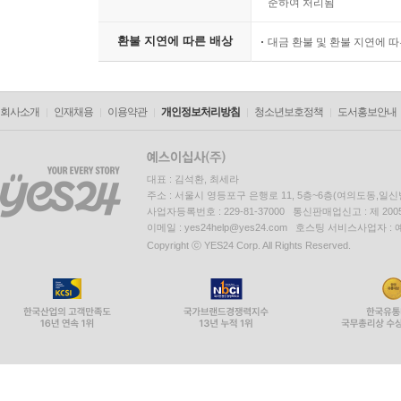
준하여 처리됨
환불 지연에 따른 배상
대금 환불 및 환불 지연에 
회사소개
인재채용
이용약관
개인정보처리방침
청소년보호정책
도서홍보안내
대표 : 김석환, 최세라
주소 : 서울시 영등포구 은행로 11, 5층~6층(여의도동,일신
사업자등록번호 : 229-81-37000 통신판매업신고 : 제 200
이메일 : yes24help@yes24.com 호스팅 서비스사업자 :
Copyright ⓒ YES24 Corp. All Rights Reserved.