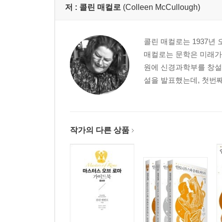
역자 후기
저 :
콜린 매컬로
(Colleen McCullough)
콜린 매컬로는 1937년
매컬로는 문학은 미래가
원에 신경과학부를 창설했
설을 발표했는데, 첫번째
작가의 다른 상품