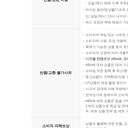
오늘 06시 30분 이후 주문
직수입 음반/영상물/기프트 
단, 당일 00시~13시 사이
박스 포장은 택배 배송이 가
소비자의 책임 있는 사유로 
소비자의 사용, 포장 개봉에 
복제가 가능한 상품 등의 포장을 
소비자의 요청에 따라 개별
디지털 컨텐츠인 eBook, 
eBook 대여 상품은 대여 기
모바일 쿠폰 등록 후 취소/환
반품/교환 불가사유
중고상품이 구매확정(자동 
LP상품의 재생 불량 원인이 기
시간의 경과에 의해 재판매가
전자상거래 등에서의 소비자
eBook 세트 상품은 일괄 
1개의 상품으로 취급 및 판매
우, 세트 상품 전부 및 세트
상품의 불량에 의한 반품, 교
소비자 피해보상