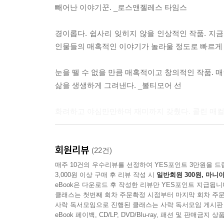
빼어난 이야기꾼. _로스앤젤레스 타임스
요구가 많은 애인이야.” --- p.458
경이롭다. 쉽사리 잊히지 않을 인상적인 작품. 지
2권
인물들의 매혹적인 이야기가 놀라울 정도로 빠르게
어쩌면 위대한 자는 도덕적일 수 없는 거예요. 선할
눈을 뗄 수 없을 만큼 매혹적이고 창의적인 작품. 
--- p.51
삶을 생생하게 그려낸다. _볼티모어 선
“네놈 시민권을 박탈해버리고 채찍으로 매질한 뒤에 
화려하고 야심만만하며 재미까지 갖췄다. 콜린 매컬
돌보았기 때문이다. 이것이 내가 너에게 해줄 수 있
너무 바빠져서 네놈을 제대로 감시하지 못하게 될 것을
로마 공화정 말기의 생활상과 정치를 그려내는 매컬
p.135
회원리뷰
최고인 역사와 픽션의 결합물이다. 로마 공화정 몰락 이전
(22건)
매주 10건의 우수리뷰를 선정하여 YES포인트 3만원을 드
그는 자신이 나아갈 곳을 알았다. 그는 가장 높은 
3,000원 이상 구매 후 리뷰 작성 시
일반회원 300원, 마니아
무조건 사서 읽어보시라. 심지어 고전 작품을 공부한 
이 부당한 오해를 받고 있음을 알면서 정상에 오르기를 
eBook은 다운로드 후 작성한 리뷰만 YES포인트 지급됩니
아마존 독자
클래스는 첫번째 회차 주문확정 시점부터 마지막 회차 주문
사락 독서모임으로 진행된 클래스는 사락 독서모임 게시판
사람들은 술라 안에 사자와 여우가 있다고 수군덕거
eBook 페이백, CD/LP, DVD/Blu-ray, 패션 및 판매금
다. --- p.274