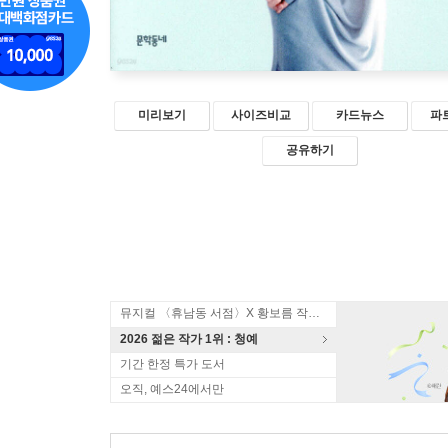
미리보기
사이즈비교
카드뉴스
파
공유하기
뮤지컬 〈휴남동 서점〉X 황보름 작가 북토크
2026 젊은 작가 1위 : 청예
기간 한정 특가 도서
오직, 예스24에서만