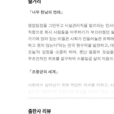
줄거리
몽상은 노래처럼 리듬이 있는 것 같았다. 멈추고 연
종이지만 지금은 죽음과 신 앞에 선 가엾은 단독
「너무 한낮의 연애」
그런 일들이 다 맨숭맨숭해지면서 그냥 그런 보통의
보통의 것, 그냥 심상한 것, 아무렇지 않은 것, 잊으
영업팀장을 그만두고 시설관리직을 맡으라는 인사이동 
---「보통의 시절」중에서
직함으로 회사 사람들을 마주하기가 부끄러웠던 필
거기에 앉아 있는 이들은 사회가 만들어놓은 트랙에서 
어떻게 보면 살아난 것은 아니었다. 죽을 수 있는 
하고 웃지 않는다”라는 연극 현수막을 발견하고, 대
직이고 먹고 눕고 싸고 울고 할퀴는 유일한 생명체
오늘’의 감정을 소중히 하며, 못난 필용의 모습
져냈다.
무조건적인 위로를 갈구하며 스물일곱 살의 마음으
---「고양이는 어떻게 단련되는가」중에서
「조중균의 세계」
나는 일상을 가만히 견디다가도 어느 순간 도저히
싶을 때가 잦은데, 그건 그러니까 왜 이렇게 됐습니까
사회에서 살아남기 위해 적당히 처세를 익히고, 사소
나는 사람들 곁에, 차가운 창의 흐릿한 입김처럼 서
동기인 ‘해란씨’와 석연찮은 경쟁을 벌여야 한다. 
한 개처럼 서 있겠다.
있는 것 같다. 부장의 표현에 따르면 ‘나’가 정식
주먹고기랄까. 자신만의 신념을 지키는 태도 때문에
---「작가의 말」중에서
출판사 리뷰
것 같다. 그리고 셋만의 조촐한 회식 자리에서 ‘나’