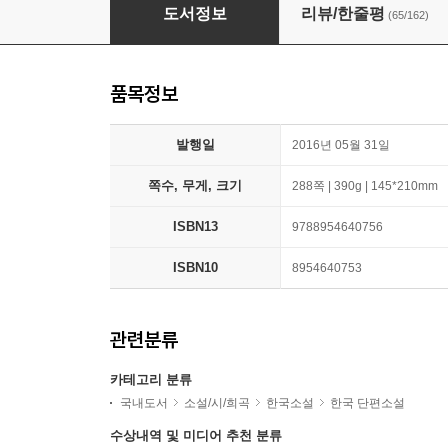
너무 한낮의 연애
도서정보
리뷰/한줄평
(65/162)
품목정보
발행일
2016년 05월 31일
쪽수, 무게, 크기
288쪽 | 390g | 145*210mm
ISBN13
9788954640756
ISBN10
8954640753
관련분류
카테고리 분류
국내도서
소설/시/희곡
한국소설
한국 단편소설
수상내역 및 미디어 추천 분류