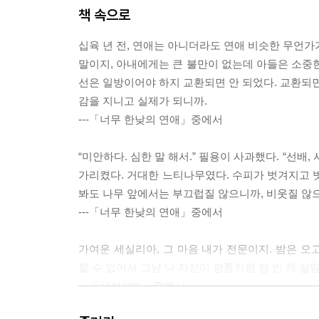
책 속으로
십육 년 전, 연애는 아니더라도 연애 비슷한 무언가
말이지, 아내에게는 큰 불만이 없는데 아들은 소중한
선은 일방이어야 하지 교환되면 안 되었다. 교환되면
감을 지니고 실제가 되니까.
---「너무 한낮의 연애」중에서
“미안하다. 심한 말 해서.” 필용이 사과했다. “선배
가리켰다. 거대한 느티나무였다. 수피가 벗겨지고 
봐도 나무 앞에서는 부끄럽질 않으니까, 비웃질 않
---「너무 한낮의 연애」중에서
가여운 세실리아, 그 마음 내가 전문이지. 밤은 
할 수 없어서 그냥 나 자신이 깡통처럼 텅 빈 채 
---「세실리아」중에서