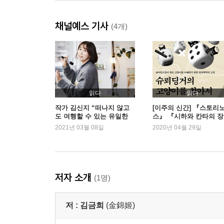
작가의 말 _285
채널예스 기사
(4개)
읽다
읽다
작가 김신지 “떠나지 않고
[이주의 신간] 『스토리
도 여행할 수 있는 유일한
스』 『시하와 칸타의 
방법”
외
2021년 03월 08일
2020년 04월 29일
저자 소개
(1명)
저 :
김금희
(金錦姬)