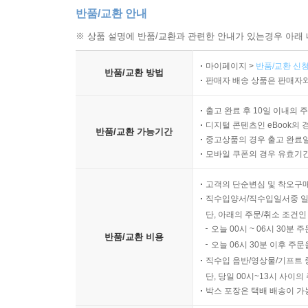
반품/교환 안내
※ 상품 설명에 반품/교환과 관련한 안내가 있는경우 아래 
마이페이지 >
반품/교환 신청
반품/교환 방법
판매자 배송 상품은 판매자와
출고 완료 후 10일 이내의 
디지털 콘텐츠인 eBook의 
반품/교환 가능기간
중고상품의 경우 출고 완료일
모바일 쿠폰의 경우 유효기간(
고객의 단순변심 및 착오구
직수입양서/직수입일서중 일
단, 아래의 주문/취소 조건인
오늘 00시 ~ 06시 30분 
반품/교환 비용
오늘 06시 30분 이후 주문
직수입 음반/영상물/기프트 
단, 당일 00시~13시 사이
박스 포장은 택배 배송이 가