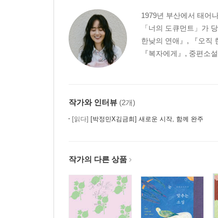
1979년 부산에서 태어
「너의 도큐먼트」가 당
한낮의 연애』, 『오직 
『복자에게』, 중편소설 
작가와 인터뷰
(2개)
[읽다]
[박정민X김금희] 새로운 시작, 함께 완주
작가의 다른 상품