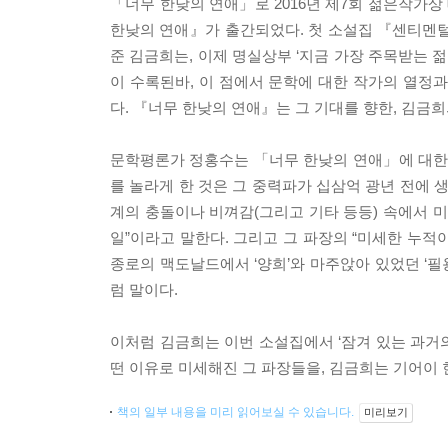
「너무 한낮의 연애」로 2016년 제7회 젊은작가
한낮의 연애』가 출간되었다. 첫 소설집 『센티멘털도
준 김금희는, 이제 명실상부 ‘지금 가장 주목받는 젊
이 수록된바, 이 점에서 문학에 대한 작가의 열정
다. 『너무 한낮의 연애』는 그 기대를 향한, 김금
문학평론가 정홍수는 「너무 한낮의 연애」에 대한 
를 놀라게 한 것은 그 중력파가 십삼억 광년 전에 
계의 충돌이나 비껴감(그리고 기타 등등) 속에서
일”이라고 말한다. 그리고 그 파장의 “미세한 누적
종로의 맥도날드에서 ‘양희’와 마주앉아 있었던 ‘필
럼 말이다.
이처럼 김금희는 이번 소설집에서 ‘잠겨 있는 과거의
떤 이유로 미세해진 그 파장들을, 김금희는 기어이
책의 일부 내용을 미리 읽어보실 수 있습니다.
미리보기