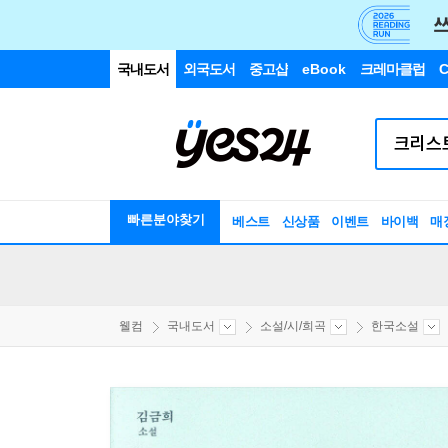
국내도서
외국도서
중고샵
eBook
크레마클럽
C
빠른분야찾기
베스트
신상품
이벤트
바이백
매
웰컴
국내도서
소설/시/희곡
한국소설