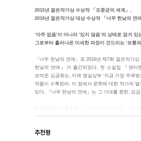
것인지 이해하는 해란씨를 비유하던 말, 주먹고기의 
2015년 젊은작가상 수상작 「조중균의 세계」,
2016년 젊은작가상 대상 수상작 「너무 한낮의 연
「세실리아」
‘아주 없음’이 아니라 ‘있지 않음’의 상태로 잠겨 있
마흔이 다 된 대학 동기들의 허랑방탕한 송년 술
그로부터 흘러나온 미세한 파장이 건드리는 ‘보통의
경험이 무색하게, ‘나’와 친구들의 대화는 세속에 
애정결핍 환자처럼 친구들에게 엉겨붙길 잘하던,
「너무 한낮의 연애」로 2016년 제7회 젊은작가
시시덕대는 남자들이 불쾌해진 ‘나’는 직접 세실리
한낮의 연애』가 출간되었다. 첫 소설집 『센티멘
저녁식사가 어색하기만 하다. 어긋나고 뚝뚝 끊기는
보여준 김금희는, 이제 명실상부 ‘지금 가장 주목받는
세실리아는 그녀에게 덧씌워져 있던 오해의 전말에 
작품이 수록된바, 이 점에서 문학에 대한 작가의 
있다. 『너무 한낮의 연애』는 그 기대를 향한, 김
「반월」
문학평론가 정홍수는 「너무 한낮의 연애」에 대한
‘나’의 가족은 그해 여름, 섬에 있는 이모 집에서 
그를 놀라게 한 것은 그 중력파가 십삼억 광년 전에
상황을 피크닉의 일종으로 생각해버릴 줄 아는 고등
관계의 충돌이나 비껴감(그리고 기타 등등) 속
짓눌려 겨우 ‘잔존해’ 있는 것 같다. 사촌이자 
추천평
가능한 일”이라고 말한다. 그리고 그 파장의 “미세
수화기를 들었다가 놓는 것으로 자신의 잔존을 알릴 뿐
년 전 종로의 맥도날드에서 ‘양희’와 마주앉아 있었