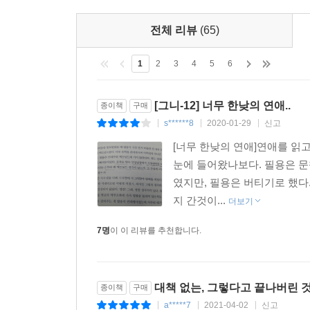
형제들과, 아끼는 과외 학생 ‘상준이’를 대동하고
전체 리뷰
(65)
김대춘의 때늦은 고백을 들은 형제들. 지금까지 그
보통의 일”로 넘기려고 호들갑을 떤다. 하지만 모
1
2
3
4
5
6
보통때보다 조금 오래 붙잡아둘 것 같다.
[그니-12] 너무 한낮의 연애..
「고양이는 어떻게 단련되는가」
종이책
구매
s******8
2020-01-29
신고
|
|
|
가구회사의 베테랑 직원 ‘모과장’은 대기업과의 합
[너무 한낮의 연애]연애를 읽
가는 의미 없는 작업을 하면서도, 모과장은 다른
눈에 들어왔나보다. 필용은 
말아넣고 그냥 있음으로써” 살아남는 것이다. 독
였지만, 필용은 버티기로 했다
자신의 처우에 대해 논의하려 하지만 뜻대로 되지
지 간것이...
더보기
굴뚝으로 올라가는 그의 마지막 모습에는 연대의 장
7명
이 이 리뷰를 추천합니다.
대책 없는, 그렇다고 끝나버린 
종이책
구매
a*****7
2021-04-02
신고
|
|
|