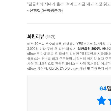
나한테 이런 일이 생겼나 생각합니다. 왜 이런 일이
“김금희의 시대가 올까. 적어도 지금 내가 가장 읽고
것처럼 말이다.
불꽃이 수놓인다.
- 신형철 (문학평론가)
이처럼 김금희는 이번 소설집에서 ‘잠겨 있는 과거
「고기」
어떤 이유로 미세해진 그 파장들을, 김금희는 기
과거를 향해 있는 김금희의 시선을 정제된 언어로
‘그녀’는 마트에서 사온 고기에서 상한 냄새를 
회원리뷰
(65건)
여름휴가를 그린 「반월」은 그 자체로 유년 시절에
위기에 처한 마트 직원이 그녀를 찾아오기 시작한
매주 10건의 우수리뷰를 선정하여 YES포인트 3만원을 드
믿어왔던 기억들이 나이를 먹으며 다르게 이해되
끝까지 무시한다. 집은 점점 가난해지고, 남편은 
3,000원 이상 구매 후 리뷰 작성 시
일반회원 300원, 마니아
트라우마가 해소되지 않은 채 ‘있지 않음’의 상태로
하는 말들은 왠지 미덥지 않다. 어느 날 남편이 천
eBook은 다운로드 후 작성한 리뷰만 YES포인트 지급됩니
클래스는 첫번째 회차 주문확정 시점부터 마지막 회차 주문
진실을 마주하기로 결심한다. 그 순간 왠지 홀가분
사락 독서모임으로 진행된 클래스는 사락 독서모임 게시판
소설집의 바깥을 둘러싸고 있는 이후의 발표작 
eBook 페이백, CD/LP, DVD/Blu-ray, 패션 및 판매금
단련되는가」 등에 이르면, 김금희의 서술이 한층
「개를 기다리는 일」
중심인물들 또한 어느 정도 나이를 먹어 능청스러워
특히 김금희의 특장으로 자리잡은 의성어들, “헤
유학을 나가 있던 중, ‘그녀’는 엄마로부터 아끼
64
명
전달하며 읽는 맛을 살린다. 그러나 김금희 소설
‘개’라고 부를 수밖에 없었던 그 개를. 모녀는 개
애써 감추고 모른 체했던 ‘진실’에 물려 기어코 한 
아빠는 또 폭력을 휘두를 것이다. 한줄기 바람
균열로부터 파생되는 불운을 들먹일 것이다. 하
그래서일까. “그들이 거쳐온 긴 시간의 탐사” 끝에