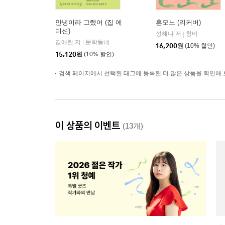
안녕이라 그랬어 (집 에
혼모노 (리커버)
디션)
성해나 저
창비
|
김애란 저
문학동네
|
16,200
원
(10% 할인)
15,120
원
(10% 할인)
검색 페이지에서 선택된 태그에 등록된 더 많은 상품을 확인해 
이 상품의 이벤트
(13개)