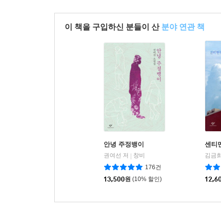
이 책을 구입하신 분들이 산
분야 연관 책
안녕 주정뱅이
센티
권여선 저
창비
김금희
|
176건
13,500
원
(10% 할인)
12,6