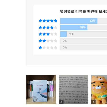
어긋나는 기분이 든다. 집에 들어가니 아빠를 찾는
「잔존의 파토스」)이 남는다. 김금희는 한 인터뷰
그녀가 없는 동안 엄마는 대체 무슨 일을 저지른 것
구원하는 소설을 쓰고 싶다고 했다. 살다보니 닳
별점별로 리뷰를 확인해 보세
사랑스러움을 놓치지 않는다. 그 따뜻하고 세밀한
「우리가 어느 별에서」
52%
마음이 된다. 저 먼 과거로부터 도달한 파장들에 
38%
계속 쓰여갈 것이다.
‘그녀’가 자란 화천의 고아원에서는 종종 돈을 부
9%
보내야겠다고 생각하지만 막상 실행에 옮기자니 머
0%
먹을수록 수녀님의 행동은 그저 폭력에 지나지 않
0%
이곳은 고아원 옆으로 넓게 펼쳐져 있던, 키가
나왔지만 아직 그곳을 벗어나지 못한 그녀는 일하
사라져버린 환자를 찾아 병원 옥상에까지 올라온
내려다본다. 마치 별처럼 반짝이는 그 빛들을.
「보통의 시절」
어느 성탄절 저녁, ‘나’는 사 년 만에 형제들과 만
비보를 전하는 자리다. 생에 미련을 남기고 싶지 
3
4
성토하자고 한다. 김대춘은 부모님이 운영하던 목욕