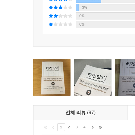
많았다. 게다가 고령화, 일자리 등은 이미 익숙해진
3%
0%
그러나 《명견만리》는 전 세계 전문가들과 동시대
0%
예컨대 일자리 문제에 대해 기계가 따라오지 못할
역할을 묻는다. 이처럼 이제까지와는 다른 접근법으
각 주제마다 저인망식 자료조사를 바탕으로 한 탄탄
연구소, 전문가들의 데이터를 바탕으로 해당 이슈에
정서적인 접근을 돕는다. 글의 말미에는 제작진이
취재노트가 담겨 있다. 책의 뒷부분에는 ‘더 볼거리’
이미 인류가 주목하는 문제는 과거와 달라졌다. 살아
의료비용의 문제 등 앞으로 우리 인류는 향후 50
우리가 사는 세계가 오늘날 어떻게 움직이고 변화
해법을 목도할 수 있을 것이다. 보고 느끼면서도 
전체 리뷰
(97)
가능성을 발견하는 계기를 이 책을 통해 얻기 바란
것이다.
1
2
3
4