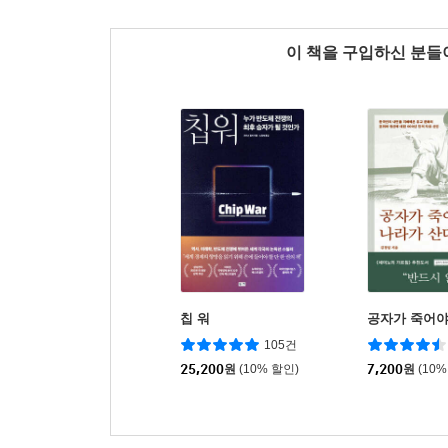
이 책을 구입하신 분
칩 워
공자가 죽어야
105건
25,200
원
(10% 할인)
7,200
원
(10%