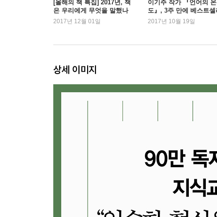
[올해의 책 특집] 2017년, 책
이기주 작가 『언어의 온
은 우리에게 무엇을 말했나
도』, 3주 만에 베스트셀
[2부 _ 경제(Economy)]
1위 재탈환
2017년 12월 01일
2017년 10월 19일
4장. 로봇이 대체 못할 직업을 가져야 하나
_ 일자리의 소멸인가, 일자리의 이동인가
이제 기업이 성장해도 고용이 늘어나지 않는다. 
상세 이미지
새로운 문제. 잘못된 예언이라 여겼던 ‘노동의 종말’
5장. 정글에서 일어나는 변화
_ 자본주의는 스스로를 어떻게 살려낼 것인가
뉴욕 맨해튼 ‘뉴발란스’ 매장은 쇼윈도에서 직접 손
노동이 들어 있고, 한 사람의 일자리가 달려 있
선택하고 있다.
6장. 저성장 시대의 소비와 정치
_ 명품도 싫고 싸구려도 싫다
똑같은 저성장 시대지만 부유층은 부유층대로, 
정치를 더 믿고, 어떤 나라는 정치를 불신한다. 저