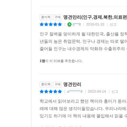
명견만리(인구,경제,북한,의료편
종이책
구매
d***8
2018-01-10
신고
|
|
|
인구 절벽을 맞이하게 될 대한민국, 출산율 정
년들의 높은 취업문턱. 인구나 경제는 따로 떨
줄어들 인구는 내수경제의 악화와 수출위주의 
1명
이 이 리뷰를 추천합니다.
명견만리
종이책
구매
a********4
2023-04-14
신고
|
|
|
학교에서 읽어보라고 했던 책이라 흥미가 돋아
래에 대해 많은 생각이들었습니다. 우리나라에
있기도 하기에 더 책의 내용에 몰입해서 읽을 수