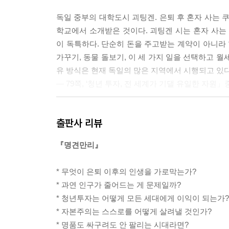
자신에게 더 와닿는 주제는 모두 다를 것이다. 그
독일 중부의 대학도시 괴팅겐. 은퇴 후 혼자 사는 
미치는 것을 생각하면 어떤 주제도 소홀히 할 수 없
학교에서 소개받은 것이다. 괴팅겐 시는 혼자 사
대한 해답은 결국 하나로 귀결된다. 바로 '공존'
이 독특하다. 단순히 돈을 주고받는 계약이 아니라 
과정에서 청년층에게 새로운 활로를 열어주는 것이
가꾸기, 동물 돌보기, 이 세 가지 일을 선택하고 
더욱 중요해질 일자리를 만드는 문제도, 각 경제 
유 방식은 현재 독일의 많은 지역에서 시행되고 있다
에서는 우리에게 새로운 돌파구가 될 수 있는 북한
― 79쪽, ‘청년 투자, 전 세계가 기댈 유일한 자원
요구하게 될 치매에 대응하기 위해 치매 환자와 사회
찾은 답은 '공존'에 있다.
구글은 2011년에 1900명을 고용하겠다고 발표했
출판사 리뷰
자들 때문이다. 주주자본주의는 대량해고를 하더라도
이라도 반긴다. 로봇으로 대표되는 기술 발전을 
『명견만리』
는 목적으로만 사용한다면, 일자리가 줄어드는 속도
---「‘로봇이 대체 못할 직업을 가져야 하나」중에서
* 무엇이 은퇴 이후의 인생을 가로막는가?
* 과연 인구가 줄어드는 게 문제일까?
스티브 잡스, 오바마 대통령 등 미국의 유명 인사들
* 청년투자는 어떻게 모든 세대에게 이익이 되는가?
뉴욕 맨해튼의 뉴발란스 매장에서는 아주 독특한 광
* 자본주의는 스스로를 어떻게 살려낼 것인가?
가까이서 지켜볼 수 있도록 한 것이다. 고객들은 
* 명품도 싸구려도 안 팔리는 시대라면?