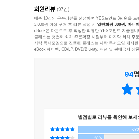
분야의 최고 전문가부터 서태지, 성석제, 장진
에게 꼭 필요한 보험만을 선택해 가입할 수 있으니 
회원리뷰
(97건)
프로그램으로서는 유례없이 높은 시청률을 
매주 10건의 우수리뷰를 선정하여 YES포인트 3만원을 드
(Lecture+Documentary)’ 형식으로 우리
---「유전자 혁명이 만들고 있는 미래」중에서
3,000원 이상 구매 후 리뷰 작성 시
일반회원 300원, 마니아
eBook은 다운로드 후 작성한 리뷰만 YES포인트 지급됩니
국내의 한 대학에서는 이 프로그램을 바탕으로 한
클래스는 첫번째 회차 주문확정 시점부터 마지막 회차 주문
사락 독서모임으로 진행된 클래스는 사락 독서모임 게시판
활용한 교육이 활발하다. 학생부터 취업준비생, 직
eBook 페이백, CD/LP, DVD/Blu-ray, 패션 및 판매금
이들이 이 프로그램을 주목한다. 특히 기존 전문
발휘하여, 더욱 구체적이고 현실적인 토론과 대안 모
94
명
이 책은 그간 〈명견만리〉가 다룬 미래 사회의 주요 
의료 문제를, 2편에서는 교육, 기술, 중국, 윤리 문
앞으로 인류는 이 책에서 제기한 문제들에 대해
지속적으로 고민하며 답을 찾아 나가게 될 것이다
별점별로 리뷰를 확인해 보세
《명견만리》는 각종 트렌드와 사례, 데이터를 통해 
69
주목한다는 것. 그간 사회를 진단하고 미래를 예
28%