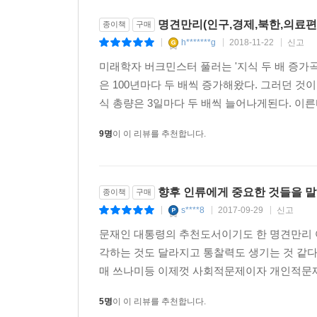
명견만리(인구,경제,북한,의료편
종이책
구매
h*******g
2018-11-22
신고
|
|
|
미래학자 버크민스터 풀러는 '지식 두 배 증가
은 100년마다 두 배씩 증가해왔다. 그러던 것이
식 총량은 3일마다 두 배씩 늘어나게된다. 이른바 
9명
이 이 리뷰를 추천합니다.
향후 인류에게 중요한 것들을 
종이책
구매
s****8
2017-09-29
신고
|
|
|
문재인 대통령의 추천도서이기도 한 명견만리 
각하는 것도 달라지고 통찰력도 생기는 것 같다인
매 쓰나미등 이제껏 사회적문제이자 개인적문제
5명
이 이 리뷰를 추천합니다.