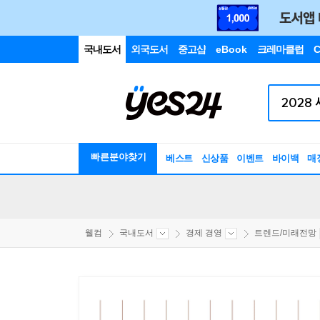
국내도서
외국도서
중고샵
eBook
크레마클럽
C
빠른분야찾기
베스트
신상품
이벤트
바이백
매
웰컴
국내도서
경제 경영
트렌드/미래전망