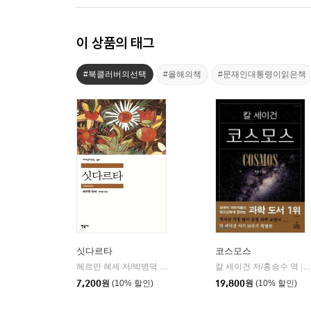
이 상품의 태그
#북클러버의선택
#올해의책
#문재인대통령이읽은책
싯다르타
코스모스
헤르만 헤세 저/박병덕 역
민음사
칼 세이건 저/홍승수 역
|
|
7,200
원
(10% 할인)
19,800
원
(10% 할인)