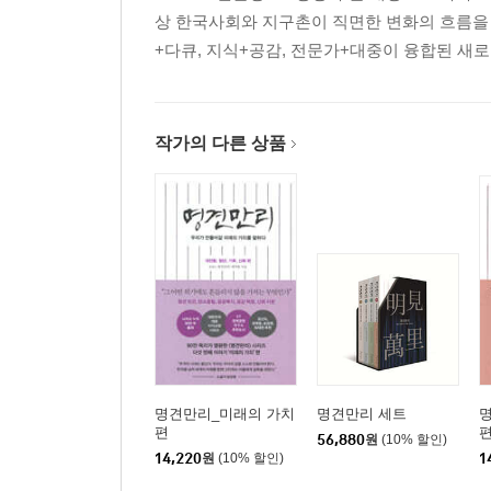
상 한국사회와 지구촌이 직면한 변화의 흐름을 읽어
+다큐, 지식+공감, 전문가+대중이 융합된 새로운
작가의 다른 상품
명견만리_미래의 가치
명견만리 세트
편
56,880
원
(10% 할인)
14,220
원
(10% 할인)
1