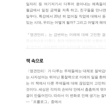
일자리 등 여기저기서 다투어 쏟아내는 예측들이
월급에서 일정 금액을 저축 하고, 친구들을 만나
일쑤다. 특강에서 20년 뒤 없어질 직업에 대해서 
있는 시대, 우리는 어떻게 될까? 그리고 어떻게 해야
『명견만리』는 급변하는 미래에 대해 고민한 결과물이
중심적으로 다룬다. 현재 대한민국이 처한 상황에 대
할 것인지, 대처법에 대한 실마리를 제공한다. 1장
초고령사회에 진입한 일본의 사례를 집중적으로 
것이며, 노인 세대가 늘어나면서 실버 산업의 
책 속으로
노동시장에서 소외될 뿐 아니라 노년 인구를 부양
〈명견만리〉가 다루는 주제들에는 대체로 절박감이
일본의 사례를 반면교사 삼아, 인구 구조 변동으
는 사자성어는 뛰어난 통찰력으로 미래의 일을 환하게
촉구한다. 청년들의 고통을 개인의 문제로 방치한
는 이 책에서 다룬 주제들에 대해 끊임없이 고민하
하는지 분명하게 보여준다.
것이다. 세상은 각자의 손바닥 안에서 촘촘하게 엮여
결이 만들어진다. 따라서 이 변화로 인해 생기는 절
『명견만리』는 이처럼 철저한 취재에 기반해 각 장에
---「프롤로그」중에서
강구한다. 은퇴를 앞둔 베이비부머 세대 부모님이 