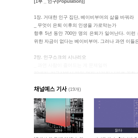
[1부 _ 인구(Population)]
1장. 거대한 인구 집단, 베이비부머의 삶을 바꿔라
_ 무엇이 은퇴 이후의 인생을 가로막는가
향후 5년 동안 700만 명의 은퇴가 일어난다. 이
위한 자금이 없다는 베이비부머. 그러나 과연 이들
2장. 인구쇼크의 시나리오
_ 과연 사람이 줄어드는 게 문제일까
22세기, 지구상에서 제일 먼저 사라질 나라로 꼽힌
왜 감쪽같이 사라졌는가. 지금은 누구나 출산장려를 
채널예스 기사
것일까.
(19개)
3장. 청년 투자, 전 세계가 기댈 유일한 자원
_ 어떻게 서로에게 이익이 될 수 있는가
전 세계적 불황 속에서 독일은 어떻게 흔들림 없이 
어떻게 성공할 수 있었는가. 모든 세대가 한 세대에
읽다
읽다