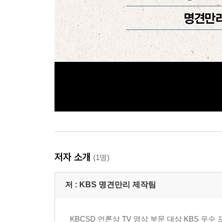
저자 소개
(1명)
저 :
KBS 명견만리 제작팀
KBCSD 언론상 TV 영상 부문 대상 KBS