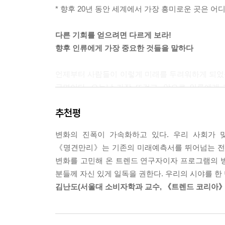
있고, 한 사람의 일자리가 달려 있음을 깨닫는다.
* 향후 20년 동안 세계에서 가장 흥미로운 곳은 어
---「정글에서 일어나는 변화」중에서
다른 기회를 얻으려면 다르게 보라!
2010년을 기점으로 두 자릿수의 폭발적 성장세를
향후 인류에게 가장 중요한 것들을 말하다
품시장조차 마이너스 성장을 기록했다. 그런데 특이하
때문이라면 짝퉁 매출은 늘었어야 한다. 짝퉁마저 사
언제부터 사람들이 이렇게 미래를 두려워하게 되었을
다, 사고 싶다’는 기본적인 욕구가 줄어든 것이다
국면이다. 오늘날 가장 뜨겁고, 앞으로 인류에게
---「저성장 시대의 소비와 정치」중에서
모습일까? 또 미래의 기회는 어디에 있는가?
추천평
장마당은 새로운 세대뿐 아니라 새로운 계급도 만들
은퇴 폭탄, 청년투자, 일자리 실종과 같은 가까운 일
터 거액의 돈을 굴리는 슈퍼리치까지 폭이 넓은데,
변화의 진폭이 가속화하고 있다. 우리 사회가 
예상 못하는 이슈들까지, 기존의 미래예측을 뛰어
에는 어김없이 돈주들의 자본이 투자된다. 2013년
《명견만리》는 기존의 미래예측서를 뛰어넘는 전복
예측보다는 냉정하고 객관적으로 사고하는 태도, 무
끄럼틀, 피트니스 센터, 실내 클라이밍장, 고급 
변화를 고민해 온 트렌드 연구자이자 프로그램의 방
---「장마당 세대와 돈주, 북한 신인류에 주목하라
분들께 자신 있게 일독을 권한다. 우리의 시야를 한
최고의 전문가들과 수많은 대중이
김난도(서울대 소비자학과 교수, 《트렌드 코리아》
함께 만들어낸 새로운 지식 콘텐츠
암 환자가 사망하기 전 1년 동안 쓰는 병원비가 평균
면? 아예 치료에 돈을 쓸 필요가 없어진다. 미래에
《명견만리》는 대한민국 최고의 전문가들과 대중의
개쯤은 가입되어 있다. 내가 걸릴지 안 걸릴지도 모