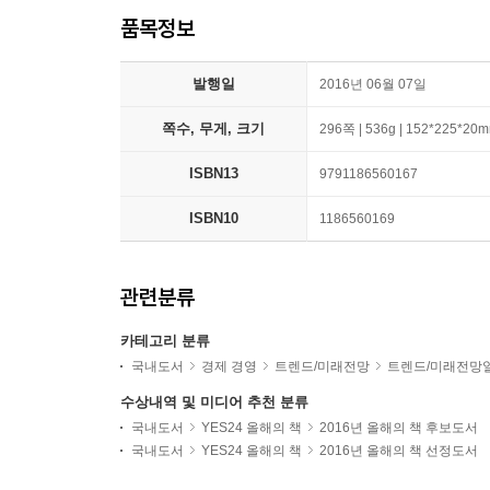
품목정보
발행일
2016년 06월 07일
쪽수, 무게, 크기
296쪽 | 536g | 152*225*20
ISBN13
9791186560167
ISBN10
1186560169
관련분류
카테고리 분류
국내도서
경제 경영
트렌드/미래전망
트렌드/미래전망
수상내역 및 미디어 추천 분류
국내도서
YES24 올해의 책
2016년 올해의 책 후보도서
국내도서
YES24 올해의 책
2016년 올해의 책 선정도서