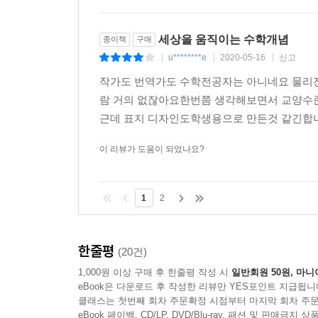
세상을 움직이는 수학개념
종이책
구매
u********e
2020-05-16
신고
|
|
|
작가도 번역가도 수학전공자는 아니네요 물리
람 거의 없잖아요한번쯤 생각해보면서 교양수준
근데 표지 디자인도학생용으로 만든것 같긴합니
이 리뷰가 도움이 되었나요?
1
2
한줄평
(20건)
1,000원 이상 구매 후 한줄평 작성 시
일반회원 50원, 마니
eBook은 다운로드 후 작성한 리뷰만 YES포인트 지급됩니
클래스는 첫번째 회차 주문확정 시점부터 마지막 회차 주문
eBook 페이백, CD/LP, DVD/Blu-ray, 패션 및 판매금