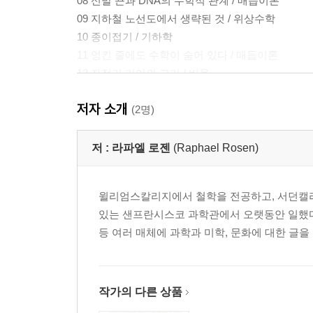
08 신발 끈과 DNA의 수학적 관계 / 매듭이론
09 지하철 노선도에서 생략된 것 / 위상수학
10 종이접기 / 기하학
11 엉킨 줄에도 수학이 숨어 있다 / 매듭이론
12 자전거 기어의 크기 / 비율
13 빗방울과 눈물방울 / 기하학
저자 소개
14 교통표지판은 왜 모양이 다를까? / 형태
(2명)
15 펜타곤 건물은 왜 오각형일까? / 기하학
16 누구나 좋아하는 도형 / 삼각형
저 :
라파엘 로젠
(Raphael Rosen)
17 맨홀 뚜껑은 왜 둥글까? / 형태
18 장난감 속의 수학 / 복잡성
윌리엄스칼리지에서 철학을 전공하고, 서던캘리
19 연을 날리자 / 형태
있는 샌프란시스코 과학관에서 오랫동안 일했다. NASA, Spac
20 포진과 소금의 공통점 / 플라톤 입체
등 여러 매체에 과학과 미학, 문화에 대한 글을 쓰고 있다
21 골프공에 홈이 있는 이유 / 물리학, 기하학
22 가우스와 피자 / 형태
23 더 적은 것으로 더 많은 일을 / 지오데식 돔
24 주인공이 사각형인 소설책 / 기하학, 차원
작가의 다른 상품
25 축구공은 그냥 공이 아니다 / 형태, 기하학