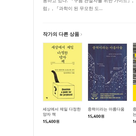
동하고 있다. 『구름 관찰자를 위한 가이드』,
41 케이크 자르는 이상적인 방법 / 분할
럼』, 『과학이 된 무모한 도...
42 효율적인 소포 배달 / 순회 세일즈맨의 문제
43 더하기보다 곱하기가 먼저 / 알고리즘
44 몬티 홀 문제 / 확률
작가의 다른 상품
45 저글링의 수학 / 조합론
46 내시 균형 / 게임이론
47 찌르레기 떼의 수학 / 탈척도 상관관계 -
48 순서대로 다시 쌓기 / 조합론
49 확률과 재판 / 검사의 오류
50 비 올 확률 40%의 진짜 의미 / 확률
51 수학에 기초한 시험 전략 / 계산
52 면역계가 수학을 한다고? / 순회 세일즈맨의 문
53 구글 번역기의 작동법 / 확률
54 앞차와 간격 유지 / 계산
세상에서 제일 다정한
중력이라는 아름다움
중
양자 책
는
55 브라질 땅콩 효과 / 알갱이 대류
15,400
원
U
15,400
원
1
56 쇼핑몰에 빨리 가기 / 브라에스의 역설
57 종이를 몇 번이나 접을 수 있을까? / 지수적 증가