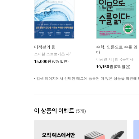
미적분의 힘
수학, 인문으로 수를 읽
다
스티븐 스트로가츠 저/이충호 역
해나무
|
이광연 저
한국문학사
|
15,000
원
(0% 할인)
10,150
원
(0% 할인)
검색 페이지에서 선택된 태그에 등록된 더 많은 상품을 확인해 
이 상품의 이벤트
(5개)