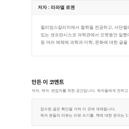
58 비행기 탑승법 / 효율
저자 : 라파엘 로젠
3부 패턴
59 쪽매맞춤 / 기하학
윌리엄스칼리지에서 철학을 전공하고, 서던캘리
60 넥타이 묶는 법은 17만 7,147가지 / 기하학, 위
있는 샌프란시스코 과학관에서 오랫동안 일했다. NASA, Spac
61 왈츠는 3/4박자 / 정수론
등 여러 매체에 과학과 미학, 문화에 대한 글을 쓰고 있다
62 우주의 원자 개수보다 많은 바둑의 경우의 수 / 
63 체스판과 밀 / 등비수열
64 하노이타워 / 등비수열
65 비둘기 집 원리 / 조합론
66 일곱 개의 다리를 건너 집으로 가는 길 / 그래프
만든 이 코멘트
67 스도쿠에 필요한 단서 / 알고리즘
저자, 역자, 편집자를 위한 공간입니다. 독자들에게 전하고
68 반 고흐 작품의 수학적 패턴 / 난류
69 문까지 걸어가기 / 제논의 역설
70 이메일의 원리 / 엔트로피
접수된 글은 확인을 거쳐 이 곳에 게재됩니다.
71 SNS 질투의 수학적 뿌리 / 친구 관계의 역설
독자 분들의 리뷰는 리뷰 쓰기를, 책에 대한 문의는 1:
72 음악 좀 들어볼래? / 푸리에 변환