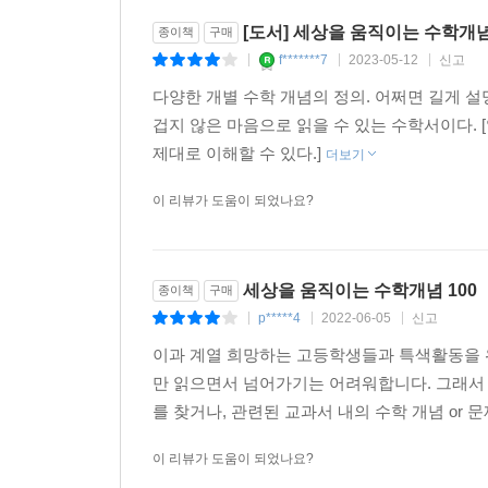
아무렇지도 않은 듯 태연하게 말이다. 그는 수업시
[도서] 세상을 움직이는 수학개념
종이책
구매
자기 삶을 풍요롭게 만들기 위해서여야 한다고 강조
f*******7
2023-05-12
신고
|
|
|
다양한 개별 수학 개념의 정의. 어쩌면 길게 설
겁지 않은 마음으로 읽을 수 있는 수학서이다. 
제대로 이해할 수 있다.]
더보기
이 리뷰가 도움이 되었나요?
세상을 움직이는 수학개념 100
종이책
구매
p*****4
2022-06-05
신고
|
|
|
이과 계열 희망하는 고등학생들과 특색활동을 위
만 읽으면서 넘어가기는 어려워합니다. 그래서 
를 찾거나, 관련된 교과서 내의 수학 개념 or 
이 리뷰가 도움이 되었나요?