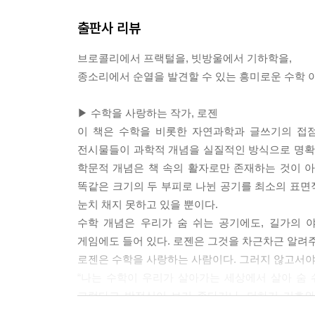
73 지도 제작에 필요한 색깔 수 / 4색정리
74 영화 제작을 돕는 수학 / 알고리즘
출판사 리뷰
75 캔디 크러시 사가 / 컴퓨터 프로그래밍
76 카이사르의 마지막 호흡 / 확률
브로콜리에서 프랙털을, 빗방울에서 기하학을,
77 삼단논법에서 시작된 컴퓨터 / 불 대수
종소리에서 순열을 발견할 수 있는 흥미로운 수학 
78 생일 친구의 수학 / 확률
79 종 연주와 수학 / 순열
▶ 수학을 사랑하는 작가, 로젠
80 통계학으로 할 수 있는 일 / 베이즈 통계학
이 책은 수학을 비롯한 자연과학과 글쓰기의 접
81 투수 방어율 / 통계학
전시물들이 과학적 개념을 실질적인 방식으로 명확하
82 박테리아의 분열 / 분열
학문적 개념은 책 속의 활자로만 존재하는 것이 아
83 아스트롤라베 / 평사도
똑같은 크기의 두 부피로 나뉜 공기를 최소의 표면
84 소금을 쏟아보자 / 안식각
눈치 채지 못하고 있을 뿐이다.
수학 개념은 우리가 숨 쉬는 공기에도, 길가의 야
4부 특별한 숫자
게임에도 들어 있다. 로젠은 그것을 차근차근 알려주
85 파이가 뭐라고 이 난리야? / 무리수
로젠은 수학을 사랑하는 사람이다. 그러지 않고서야 
86 특별한 수 / 소수
“나는 수학이 우리가 살아가는 세상에서 살아 숨 
87 신용카드는 어떻게 보안을 유지할까? / 소수
그렇다고 방정식이 보기 좋다거나, 더하기 기호와
88 무한의 경이와 좌절 / 무한
좋아하는 밴드의 음악 듣기와 비슷하다는 뜻이다. 