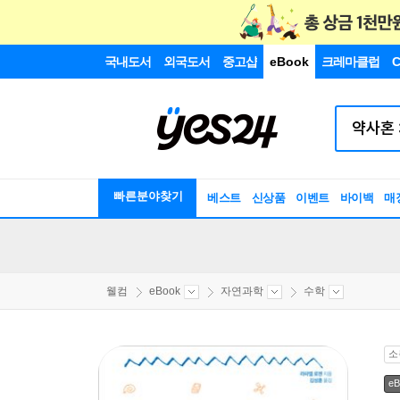
국내도서
외국도서
중고샵
eBook
크레마클럽
C
빠른분야찾기
베스트
신상품
이벤트
바이백
매
웰컴
eBook
자연과학
수학
소
eB