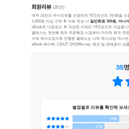
회원리뷰
89 자연에서 보이는 피보나치 수 / 피보나치 수열
(35건)
90 도서관의 혁신을 가져온 숫자 / 듀이 십진분류법
▶ 숨어 있는 수학을 해킹하다
매주 10건의 우수리뷰를 선정하여 YES포인트 3만원을 드
91 난수는 정말 무작위인가? / 정수론, 암호
3,000원 이상 구매 후 리뷰 작성 시
일반회원 300원, 마니아
로젠은 우리 삶의 순간순간을, 그리고 이 세계를 
eBook은 다운로드 후 작성한 리뷰만 YES포인트 지급됩니
92 10의 제곱 / 척도
품었을 법한 것들을 놓치지 않고 포착하여 수학 개
클래스는 첫번째 회차 주문확정 시점부터 마지막 회차 주문
93 미터법의 기원 / 측정
사락 독서모임으로 진행된 클래스는 사락 독서모임 게시판
94 정말정말 짧은 시간 / 아토초
“빗속에서 최대한 안 젖으려면 걸어갈까 뛰어갈까?”
eBook 페이백, CD/LP, DVD/Blu-ray, 패션 및 판매금
95 <최후의 만찬>이 아름다운 이유 / 황금비
“왜 내가 서 있는 마트 계산대의 줄만 안 줄어드는 걸
96 이중나선구조의 비율 / 황금비
“맨홀 뚜껑은 왜 삼각형이나 사각형이 아니고 둥글까
35
명
97 장난감으로 도형그리기 / 에피트로코이드
“내가 기다리는 버스는 왜 한동안 안 오다가 한꺼번
98 외계 지적 생명체 탐사 / 확률
“교통표지판은 왜 모양이 여러 가지일까?”
99 수학으로 종족을 보존하는 매미 / 소수
“종이를 연속해서 몇 번이나 접을 수 있을까?”
100 2진법의 매력 / 진법
“넥타이 묶는 법이 무려 17만 가지가 넘는다고?”
“소셜 미디어(SNS)를 하다보면 왜 질투가 날까?”
별점별로 리뷰를 확인해 보세
우리가 주의를 기울이면 기울일수록 많이 발견할 수
54%
우리는 흔히 수학과 아무 상관없이 살아가는 듯하
일상의 경험을 배경으로 수학 개념을 설명하기에 더
37%