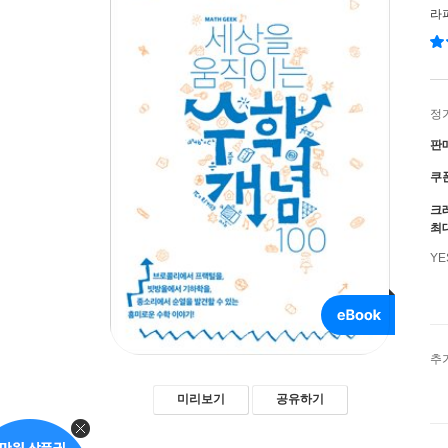
라
정
판
쿠
크
최
Y
추
미리보기
공유하기