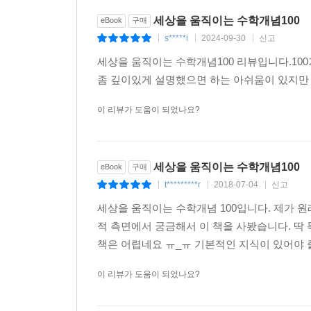
상황 설정을 과연 수학적으로 풀 수 있을까 의심스
세상을 움직이는 수학개념100
eBook
구매
밝혀졌다! 정말일까? 왜 그런지 한번 들여다보자.
s*****i
2024-09-30
신고
|
|
|
세상을 움직이는 수학개념100 리뷰입니다.1
대기 중에 G개만큼의 분자가 존재한다고 하자. 그 
좀 깊이있게 설명했으면 하는 아쉬움이 있지만
들이마셨을 확률은 Z/G다. 확률은 언제나 1 이하이
방금 분자 세 개를 들이마셨다고 하자. 세 분자 모두
이 리뷰가 도움이 되었나요?
어떤 수에도 적용되므로 이것을 좀 더 일반화시키
아닐 확률은 (1-Z/G)T이 된다. 따라서 당신이 
있다. 파울로스는 Z와 T는 둘 다 대략 2.2×1022
세상을 움직이는 수학개념100
eBook
구매
일이다.
t*********r
2018-07-04
신고
|
|
|
▶ 자기 삶의 풍요를 위해 수학을 공부하다
세상을 움직이는 수학개념 100입니다. 제가 원
이 책에 나오는 수학 개념은 위에 소개한 확률 말고
적 측면에서 궁금해서 이 책을 사봤습니다. 딱 
테스트, 내시 균형, 공평 분할, 순회 세일즈맨의 문
책은 어렵네요 ㅠ_ㅠ 기본적인 지식이 있어야 즐
쪽매맞춤, 비둘기 집 원리, 그래프이론, 4색정리, 
이 리뷰가 도움이 되었나요?
탐색을 유혹하는 개념들이다. 이런 수학 개념들은 
저자 로젠은 이런 주제들을 능수능란한 요리사가 