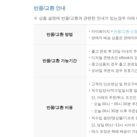
반품/교환 안내
※ 상품 설명에 반품/교환과 관련한 안내가 있는경우 아래 
마이페이지 >
반품/교환 신청
반품/교환 방법
판매자 배송 상품은 판매자와
출고 완료 후 10일 이내의 
디지털 콘텐츠인 eBook의 
반품/교환 가능기간
중고상품의 경우 출고 완료일
모바일 쿠폰의 경우 유효기간(
고객의 단순변심 및 착오구
직수입양서/직수입일서중 일
단, 아래의 주문/취소 조건인
오늘 00시 ~ 06시 30분 
반품/교환 비용
오늘 06시 30분 이후 주문
직수입 음반/영상물/기프트 
단, 당일 00시~13시 사이
박스 포장은 택배 배송이 가