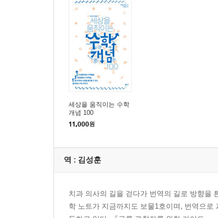
26 장난감일까, 수학적 경이일까? / 형태
27 종이 크기의 비밀 / 비율
28 지구를 지도로 그리기 / 자기유사성
29 M&M 초콜릿 포장 / 조합론
30 일곱 조각의 비밀 / 탱그램
31 벨벳 로프도 수학적 존재다 / 카테너리 곡선
32 현수교는 어떻게 차의 무게를 지탱할까? / 물리
세상을 움직이는 수학
2부 행동
개념 100
33 버스는 왜 몰려다닐까? / 카오스 이론
11,000
원
34 카지노에서의 착각 / 도박사의 오류
35 아카데미상 선정 투표 방법 / 조합론
역 :
김성훈
36 빗속에서 최대한 안 젖는 법 / 형태
37 계산대 줄서기 / 대기행렬이론
38 기계일까, 사람일까? / 튜링 테스트
치과 의사의 길을 걷다가 번역의 길로 방향을 
39 육분의 / 기하학
학 노트가 지금까지도 보물1호이며, 번역으로 
40 공평하게 집세 나누기 / 조합론