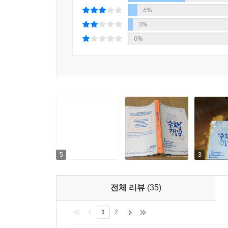
당신은 수학의 가치를 좀 더 잘 이해할 수 있을 것이
6%
3%
▶ 직관에 어긋나는 듯한 수학적 사고
0%
그런가 하면 전문 수학자조차 어떻게 그럴 수 있을까
어딘가 잘못된 것이 분명하다고 느낄 정도니까. 예를
쇼가 시작되면 진행자는 참가자에게 세 개의 문을 
탐내고 싶지 않은 무엇이 있다. 진행자는 참가자에게
아닌 다른 문을 열어 염소를 보여준다. 그리고 참
하느냐, 아니면 다른 문으로 갈아타야 하느냐는 것이
그 답은 참가자가 항상 다른 문으로 갈아타야 한다
시점에서 갈아타면 확률이 두 배인 2/3로 변한다. 
나오고, 문을 갈아타는 것이 자동차를 얻을 확률을 2
5
3
바로 수학의 힘이다.
전체 리뷰
(35)
▶ 전문 수학자조차 믿기 어려운 역설
카이사르가 브루투스의 칼에 찔려 죽는 순간 내뿜
1
2
필라델피아 템플 대학교 수학 교수 존 앨런 파울로