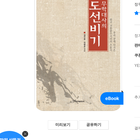
정
정
판
쿠
Y
추
미리보기
공유하기
결