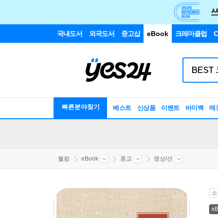
국내도서
외국도서
중고샵
eBook
크레마클럽
C
빠른분야찾기
베스트
신상품
이벤트
바이백
매
웰컴
eBook
종교
명상/선
소
eB