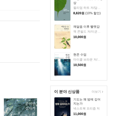
상
윌리엄 하트 저/담마코리아 역
8,820
원
(10% 할인)
깨달음 이후 빨랫감
잭 콘필드 저/이균형 역
10,000
원
현존 수업
마이클 브라운 저/이재석 역
10,500
원
이 분야 신상품
더보기
기도는 왜 밤에 깊어
지는가
넥스트북 프리즘 저
11,000
원