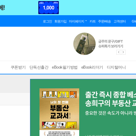
로그인
회원가입
마이페이지
카트
주문/배송
고객센터
Gl
쿠폰받기
단독선출간
eBook필기방법
eBook리더기
디지털머니