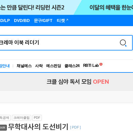
D/LP
DVD/BD
문구
/GIFT
티켓
독서유형검사
RBTI Lab
장안내
채널예스
사락
예스펀딩
클래스24
독서유형검사
크클 심야 독서 모임
OPEN
득공제
크레마클럽
PDF
무학대사의 도선비기
[ PDF ]
ook