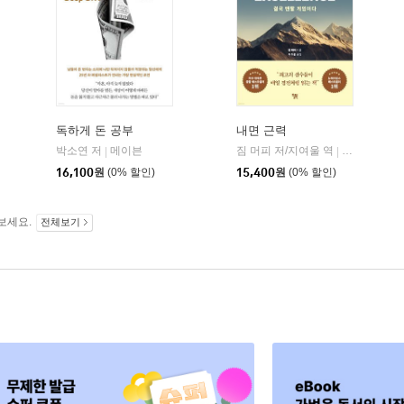
독하게 돈 공부
내면 근력
히읏
박소연 저
메이븐
짐 머피 저/지여울 역
윌북(willboo
|
|
|
16,100
원
(0% 할인)
15,400
원
(0% 할인)
보세요.
전체보기