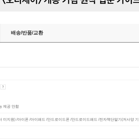
배송/반품/교환
기
능 제공 안함
니터 미지원) /아이폰 /아이패드 /안드로이드폰 /안드로이드패드 /전자책단말기(저사양 기기 