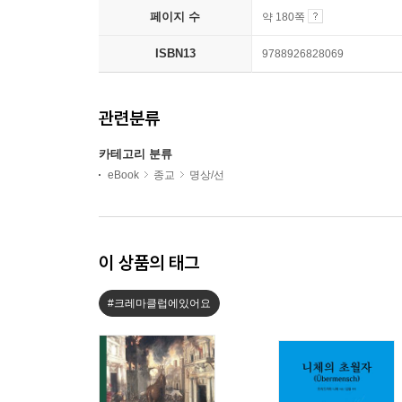
페이지 수
약 180쪽
ISBN13
9788926828069
관련분류
카테고리 분류
eBook
종교
명상/선
이 상품의 태그
#크레마클럽에있어요