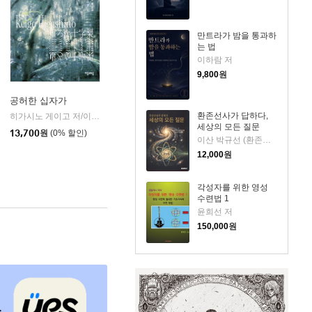
만트라가 밤을 통과하
는 법
이하람 저
9,800
원
공허한 십자가
환존선사가 답하다,
k)
히가시노 게이고 저/이선희 역
자음과모음
|
세상의 모든 질문
13,700
원
(0% 할인)
이산 박규선 (환존사상연구회) 저
12,000
원
각성자를 위한 영성
수련법 1
윤희선 저
150,000
원