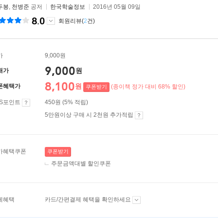
두봉
,
천병준
공저
한국학술정보
2016년 05월 09일
8.0
회원리뷰(
2
건)
가
9,000원
9,000
원
매가
8,100
원
폰혜택가
(종이책 정가 대비 68% 할인)
쿠폰받기
ES포인트
450원 (5% 적립)
5만원이상 구매 시 2천원 추가적립
가혜택쿠폰
쿠폰받기
주문금액대별 할인쿠폰
제혜택
카드/간편결제 혜택을 확인하세요