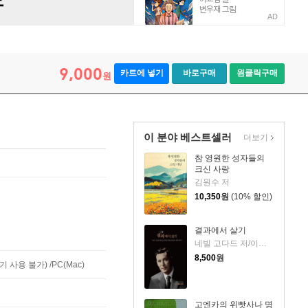
AD
9,000
카트에 넣기
바로구매
원클릭구매
원
이 분야 베스트셀러
더보기
참 영원한 성자들의
크신 사랑
김원수 저
10,350
원
(10% 할인)
결과에서 살기
네빌 고다드 저/이상민(리그파) 역
8,500
원
사용 불가) /PC(Mac)
고엔카의 위빳사나 명