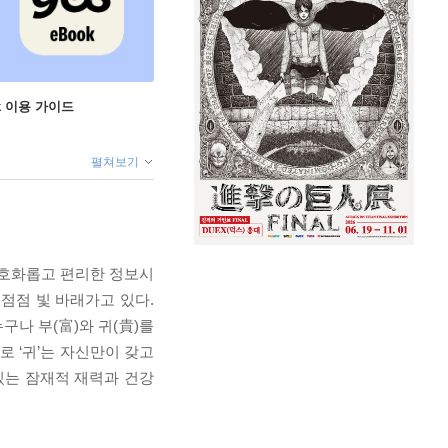
ok 이용 가이드
펼쳐보기
 호화롭고 편리한 정보시
점점 빛 바래가고 있다.
구나 부(富)와 귀(貴)를
로 ‘귀’는 자신만이 갖고
있는 잠재적 재력과 건강