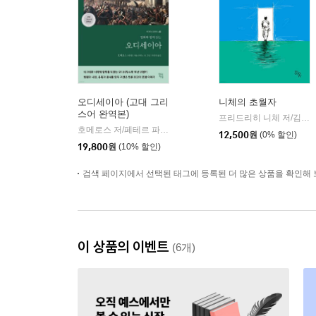
오디세이아 (고대 그리
니체의 초월자
스어 완역본)
프리드리히 니체 저/김철 편역
호메로스 저/페테르 파울 루벤스 그림/박문재 역
현대지성
|
12,500
원
(0% 할인)
19,800
원
(10% 할인)
검색 페이지에서 선택된 태그에 등록된 더 많은 상품을 확인해 
이 상품의 이벤트
(6개)