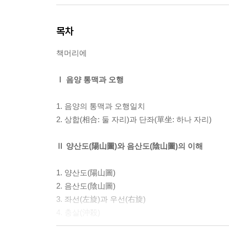
목차
책머리에
Ⅰ 음양 통맥과 오행
1. 음양의 통맥과 오행일치
2. 상합(相合: 둘 자리)과 단좌(單坐: 하나 자리)
Ⅱ 양산도(陽山圖)와 음산도(陰山圖)의 이해
1. 양산도(陽山圖)
2. 음산도(陰山圖)
3. 좌선(左旋)과 우선(右旋)
4. 충살(沖殺)