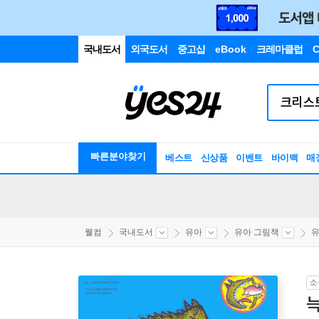
국내도서
외국도서
중고샵
eBook
크레마클럽
C
빠른분야찾기
베스트
신상품
이벤트
바이백
매
웰컴
국내도서
유아
유아 그림책
유
소