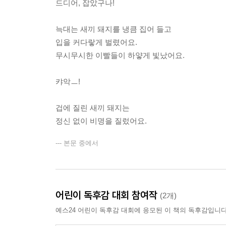
드디어, 잡았구나!
늑대는 새끼 돼지를 냉큼 집어 들고
입을 커다랗게 벌렸어요.
무시무시한 이빨들이 하얗게 빛났어요.
캬악ㅡ!
겁에 질린 새끼 돼지는
정신 없이 비명을 질렀어요.
--- 본문 중에서
어린이 독후감 대회 참여작
(2개)
예스24 어린이 독후감 대회에 응모된 이 책의 독후감입니다