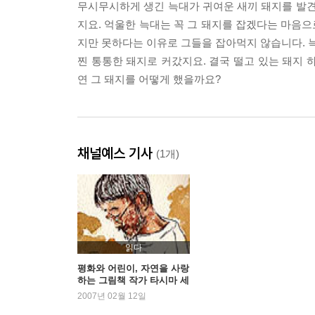
무시무시하게 생긴 늑대가 귀여운 새끼 돼지를 발견
지요. 억울한 늑대는 꼭 그 돼지를 잡겠다는 마음으로
지만 못하다는 이유로 그들을 잡아먹지 않습니다. 늑
찐 통통한 돼지로 커갔지요. 결국 떨고 있는 돼지 
연 그 돼지를 어떻게 했을까요?
채널예스 기사
(1개)
읽다
평화와 어린이, 자연을 사랑
하는 그림책 작가 타시마 세
이조(田島征三)
2007년 02월 12일