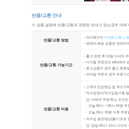
반품/교환 안내
※ 상품 설명에 반품/교환과 관련한 안내가 있는경우 아래 
마이페이지 >
반품/교환 신청
반품/교환 방법
판매자 배송 상품은 판매자와
출고 완료 후 10일 이내의 
디지털 콘텐츠인 eBook의 
반품/교환 가능기간
중고상품의 경우 출고 완료일
모바일 쿠폰의 경우 유효기간(
고객의 단순변심 및 착오구
직수입양서/직수입일서중 일
단, 아래의 주문/취소 조건인
오늘 00시 ~ 06시 30분 
반품/교환 비용
오늘 06시 30분 이후 주문
직수입 음반/영상물/기프트 
단, 당일 00시~13시 사이