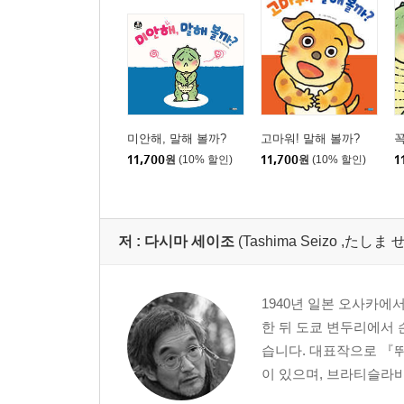
미안해, 말해 볼까?
고마워! 말해 볼까?
꼭
11,700
원
(10% 할인)
11,700
원
(10% 할인)
1
저 :
다시마 세이조
(Tashima Seizo ,たし
1940년 일본 오사카에
한 뒤 도쿄 변두리에서
습니다. 대표작으로 『
이 있으며, 브라티슬라바