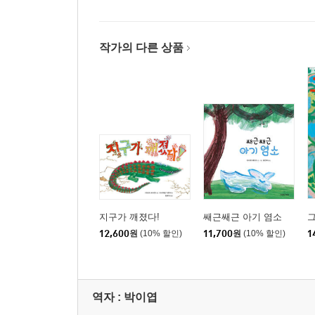
작가의 다른 상품
지구가 깨졌다!
쌔근쌔근 아기 염소
그
12,600
원
(10% 할인)
11,700
원
(10% 할인)
1
역자 : 박이엽