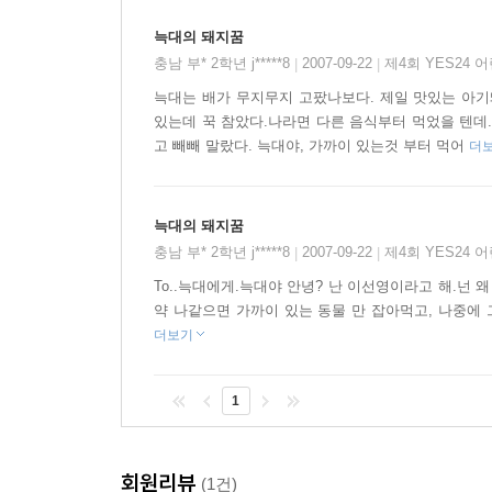
늑대의 돼지꿈
충남 부* 2학년 j*****8
2007-09-22
제4회 YES24 
|
|
늑대는 배가 무지무지 고팠나보다. 제일 맛있는 아기
있는데 꾹 참았다.나라면 다른 음식부터 먹었을 텐데.
고 빼빼 말랐다. 늑대야, 가까이 있는것 부터 먹어
더
늑대의 돼지꿈
충남 부* 2학년 j*****8
2007-09-22
제4회 YES24 
|
|
To..늑대에게.늑대야 안녕? 난 이선영이라고 해.넌 
약 나같으면 가까이 있는 동물 만 잡아먹고, 나중에 그 
더보기
1
회원리뷰
(1건)