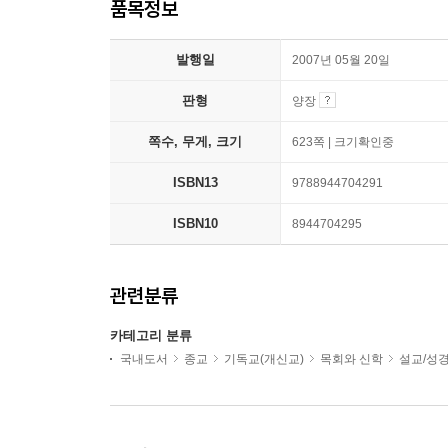
품목정보
발행일
2007년 05월 20일
판형
양장
쪽수, 무게, 크기
623쪽 | 크기확인중
ISBN13
9788944704291
ISBN10
8944704295
관련분류
카테고리 분류
국내도서
종교
기독교(개신교)
목회와 신학
설교/성