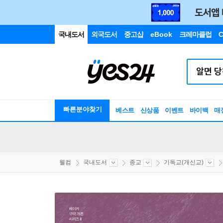
국내도서
외국도서
중고샵
eBook
크레마클럽
C
빠른분야찾기
베스트
신상품
이벤트
바이백
매
웰컴
국내도서
종교
기독교(개신교)