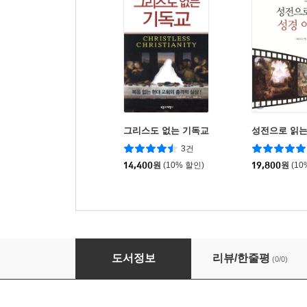
그리스도 없는 기독교
성전으로 읽는
3건
14,400
원
(10% 할인)
19,800
원
(10
지혜서와 시편 개론
도서정보
리뷰/한줄평
(0/0)