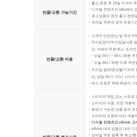
출고 완료 후 10일 이내의 
디지털 콘텐츠인 eBook의 
반품/교환 가능기간
중고상품의 경우 출고 완료일
모바일 쿠폰의 경우 유효기간(
고객의 단순변심 및 착오구
직수입양서/직수입일서중 일
단, 아래의 주문/취소 조건인
오늘 00시 ~ 06시 30분 
반품/교환 비용
오늘 06시 30분 이후 주문
직수입 음반/영상물/기프트 
단, 당일 00시~13시 사이
박스 포장은 택배 배송이 가
소비자의 책임 있는 사유로 
소비자의 사용, 포장 개봉에 
복제가 가능한 상품 등의 포장을 
소비자의 요청에 따라 개별
디지털 컨텐츠인 eBook, 
eBook 대여 상품은 대여 기
모바일 쿠폰 등록 후 취소/환