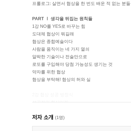
프롤로그: 살면서 협상을 한 번도 배운 적 없는 분
PART Ⅰ 생각을 뒤집는 원칙들
1강 NO를 YES로 바꾸는 힘
도대체 협상이 뭐길래
협상은 종합예술이다
사람을 움직이는 네 가지 열쇠
얄팍한 기술이나 전술만으로
로또를 구입해야 당첨 가능성도 생기는 것
약자를 위한 협상
협상을 부탁해! 협상의 허와 실
2강 협상 성공 방정식
성공적인 협상이란
상대가 51대49로 이겼다고 생각하게 하라
저자 소개
협상학 교수가 굴욕 당한 이유
(1명)
앉으나 서나 정보 조사