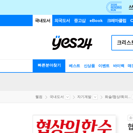
국내도서
외국도서
중고샵
eBook
크레마클럽
C
빠른분야찾기
베스트
신상품
이벤트
바이백
매
웰컴
국내도서
자기계발
화술/협상/회의...
소
협