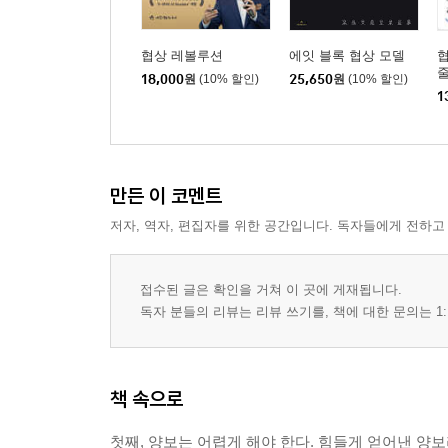
이순신 장군에게 협상을 배우다
눈에는 눈 이에는 이, 복수는 여러분의 것
협상 레볼루션
에잇 블록 협상 모델
상대 공격에 신사답게 대응하는 법
18,000
원
(10% 할인)
25,650
원
(10% 할인)
1
결정권을 상대에게 넘기는 게 이기는 길
공인중개사가 비싼 집을 파는 비결
제3자를 이용한 설득법
협상을 부탁해! 협상가들만 아는 5가지 필살기
만든 이 코멘트
저자, 역자, 편집자를 위한 공간입니다. 독자들에게 전하고
5강 마음을 훔쳐라
상대방의 숨겨진 욕구들
아인슈타인의 놀라운 연봉 협상
접수된 글은 확인을 거쳐 이 곳에 게재됩니다.
상세한 기록
독자 분들의 리뷰는 리뷰 쓰기를, 책에 대한 문의는 1:
무관심한 고객을 충성고객으로 만드는 법
한 번에 OK하기보다는 이유를 물어라
협상을 부탁해! 상대를 내 편으로 만드는 호감의 법
책 속으로
PART Ⅲ 삶
첫째, 양보는 어렵게 해야 한다. 힘들게 얻어낸 양보