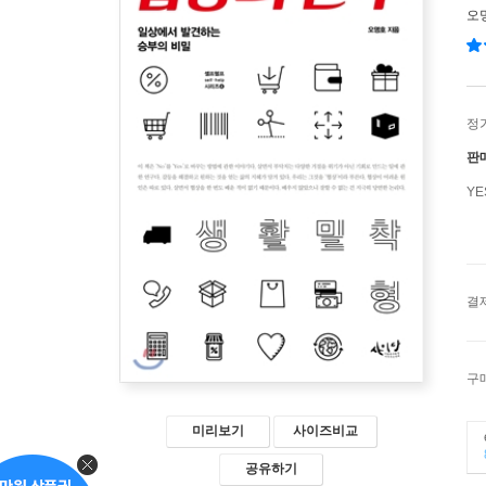
오
정
판
Y
결
구
미리보기
사이즈비교
공유하기