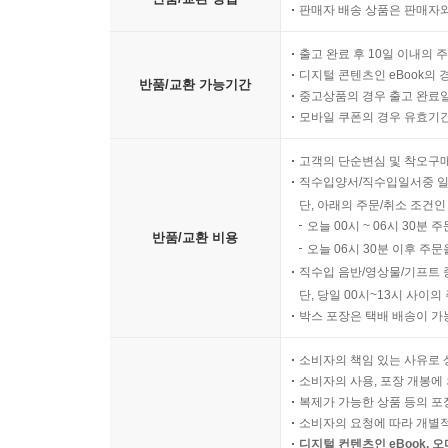
판매자 배송 상품은 판매자와
출고 완료 후 10일 이내의 
디지털 콘텐츠인 eBook의 
반품/교환 가능기간
중고상품의 경우 출고 완료일
모바일 쿠폰의 경우 유효기간(
고객의 단순변심 및 착오구
직수입양서/직수입일서중 일
단, 아래의 주문/취소 조건인
오늘 00시 ~ 06시 30분 
반품/교환 비용
오늘 06시 30분 이후 주문
직수입 음반/영상물/기프트 
단, 당일 00시~13시 사이
박스 포장은 택배 배송이 가
소비자의 책임 있는 사유로 
소비자의 사용, 포장 개봉에 
복제가 가능한 상품 등의 포장을 
소비자의 요청에 따라 개별
디지털 컨텐츠인 eBook, 