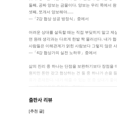
6강 어떻게 설득할 것인가
둘째, 공짜 양보는 금물이다. 양보는 우리 쪽에서 
설득과 협상 사이
셋째, 쪼개서 양보해야......
거절은 협상의 시작
---「2강 협상 성공 방정식」중에서
월세를 올려달라는데 어떡하지
아이 편식 때문에 고민입니다
어려운 상대를 설득할 때는 직접 부딪히지 말고 제삼
우체국 직원에게 우편요금을 빌리는 방법
면 원래 생각과는 다르게 한발 짝 물러선다. 내가 
상대가 스스로 정한 기준을 근거로 설득하라
사람들은 이해관계가 얽힌 사람보다 그렇지 않은 사
협상을 부탁해! 스스로 움직이게 하는 설득의 심리
---「4강 협상가의 실전 노하우」중에서
7강 나만 몰랐던 흥정의 비밀
삶의 진리 중 하나는 단점을 보완하기보다 장점을 더
바가지 쓰지 않고 물건을 사려면
원지인 돈만 갖고 협상하는 건 둘 중 하나가 손을 
협상은 많이 아는 자가 유리한 게임이다
유가 존재한다. 내가 해줄 수 있는 것 중 상대가 좋
첫 제안의 법칙
---「5강 마음을 훔쳐라」중에서
차 살 때 남들보다 좋은 조건으로 사는 법
출판사 리뷰
끝날 때까지 끝난 게 아니다
말보다 글이 훨씬 효과적이다. 글로 생각을 정리하다 
협상을 부탁해! 모르면 손해 보는 흥정의 기술
번에 여러 사람에게 전달할 수 있다. 책임자를 찾지
[추천 글]
수밖에 없다.