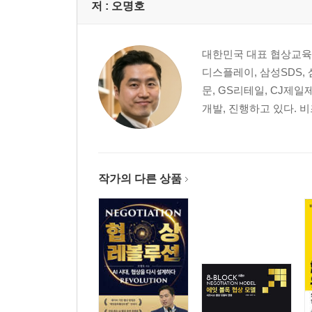
지는 게 이기는 거야
저 :
오명호
둘 다 이기는 게 가능해
마음을 여는 힘 ‘존중’
대한민국 대표 협상교육
협상을 부탁해! 협상이 성공하려면 반드시 알아야 할
디스플레이, 삼성SDS,
문, GS리테일, CJ제
PART Ⅱ 일
개발, 진행하고 있다. 
3강 나는 왜 협상이 힘들까
시키는 대로 했는데, 뭐가 문제인 거야
조직을 위한 협상
잠재고객을 위한 협상력
작가의 다른 상품
그 사람의 ‘중심’을 보라
협상 전에 알아야 할 사실들
당신이 연봉 협상에서 실패하는 이유
벼랑 끝 전술 이야기
협상을 부탁해! 당신이 협상을 힘들어하는 이유
4강 협상가의 실전 노하우
숨어 있는 진짜 니즈를 찾아라