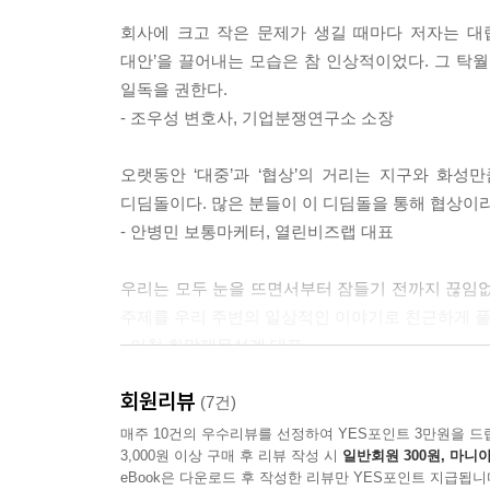
8강 컴플레인 사용설명서
회사에 크고 작은 문제가 생길 때마다 저자는 대립
---「8강 컴플레인 사용설명서」중에서
당신의 말이 안 먹히는 이유
대안’을 끌어내는 모습은 참 인상적이었다. 그 탁
백 마디 말보다 한 줄 글에 더 민감하다
일독을 권한다.
당신은 옷차림으로 평가받는다
- 조우성 변호사, 기업분쟁연구소 소장
적극적으로 컴플레인하라
다른 컴플레인 기술은 없다
오랫동안 ‘대중’과 ‘협상’의 거리는 지구와 화성
우아하게 화내는 방법
디딤돌이다. 많은 분들이 이 디딤돌을 통해 협상이라
협상을 부탁해! 실패하지 않는 컴플레인 방법
- 안병민 보통마케터, 열린비즈랩 대표
협상을 부탁해 자가진단
우리는 모두 눈을 뜨면서부터 잠들기 전까지 끊임없
에필로그
주제를 우리 주변의 일상적인 이야기로 친근하게 풀어
참고도서
- 이천 희망재무설계 대표
회원리뷰
일상에서부터 기업의 운명을 좌우하는 결정적 순
(7건)
사례들을 통해 여러분이 협상의 본질을 꿰뚫고 협상 
매주 10건의 우수리뷰를 선정하여 YES포인트 3만원을 드
3,000원 이상 구매 후 리뷰 작성 시
일반회원 300원, 마니아
- 하민회 경영학 박사, 이미지21 대표
eBook은 다운로드 후 작성한 리뷰만 YES포인트 지급됩니