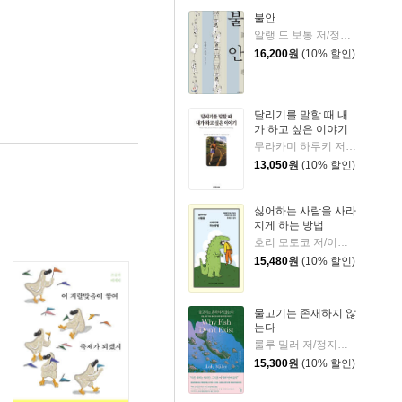
불안
알랭 드 보통 저/정영목 역
16,200
원
(10% 할인)
달리기를 말할 때 내
가 하고 싶은 이야기
무라카미 하루키 저/임홍빈 역
13,050
원
(10% 할인)
싫어하는 사람을 사라
지게 하는 방법
호리 모토코 저/이은혜 역
15,480
원
(10% 할인)
물고기는 존재하지 않
는다
룰루 밀러 저/정지인 역
15,300
원
(10% 할인)