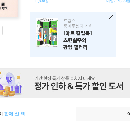
11,800원
매입가 4,200
프랑스
퐁피두센터 기획
[아트 팝업북]
초현실주의
팝업 갤러리
들이
함께 산 책