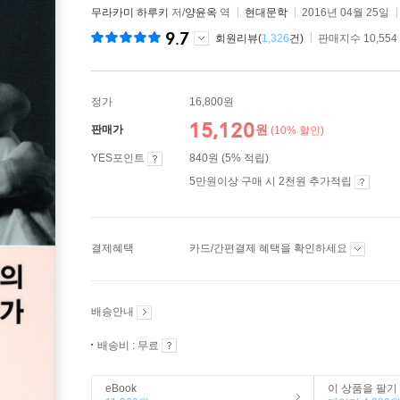
무라카미 하루키
저/
양윤옥
역
현대문학
2016년 04월 25일
9.7
회원리뷰(
1,326
건)
판매지수 10,554
정가
16,800원
15,120
원
판매가
(10% 할인)
YES포인트
840원 (5% 적립)
5만원이상 구매 시 2천원 추가적립
결제혜택
카드/간편결제 혜택을 확인하세요
배송안내
배송비 : 무료
eBook
이 상품을 팔기