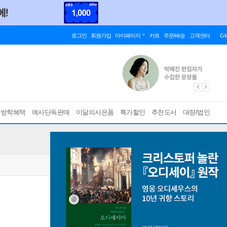
로그인
회원가입
마이페이지
카트
주문/배송
고객센터
Gl
름방학혜택
예사단독판매
이달의사은품
특가할인
추천도서
대량/법인