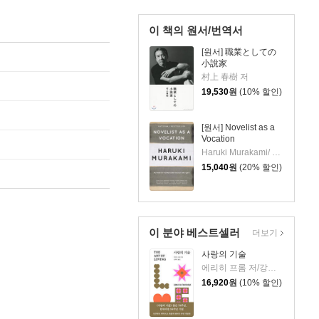
이 책의 원서/번역서
[원서] 職業としての
小說家
村上 春樹 저
19,530
원
(10% 할인)
[원서] Novelist as a
Vocation
Haruki Murakami/ Philip Gabriel (TRN), Ted Goossen (TRN)
15,040
원
(20% 할인)
이 분야 베스트셀러
더보기
사랑의 기술
에리히 프롬 저/강주헌 역
16,920
원
(10% 할인)