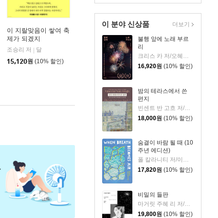
이 분야 신상품
더보기
이 지랄맞음이 쌓여 축
제가 되겠지
불행 앞에 노래 부르
스
리
조승리 저
달
|
크리스 카 저/오혜진 역
15,120
원
(10% 할인)
16,920
원
(10% 할인)
밤의 테라스에서 쓴
편지
빈센트 반 고흐 저/신성림 역
18,000
원
(10% 할인)
숨결이 바람 될 때 (10
주년 에디션)
폴 칼라니티 저/이종인 역
17,820
원
(10% 할인)
비밀의 들판
마거릿 주혜 리 저/장상미 역
19,800
원
(10% 할인)