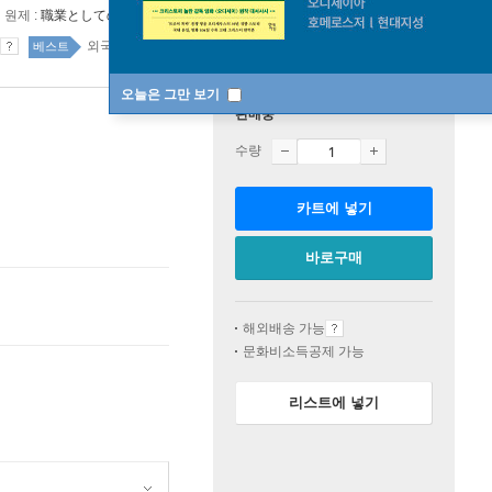
원제 :
職業としての小說家
외국 에세이 25위
국내도서 top20 4주
베스트
오늘은 그만 보기
판매중
수량
카트에 넣기
바로구매
해외배송 가능
문화비소득공제 가능
리스트에 넣기