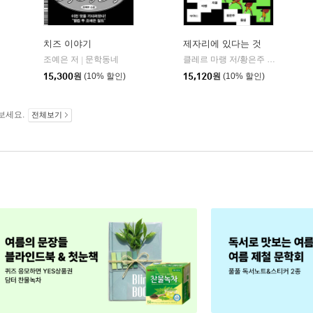
치즈 이야기
제자리에 있다는 것
조예은 저
문학동네
클레르 마랭 저/황은주 역
에디투
|
|
15,300
원
(10% 할인)
15,120
원
(10% 할인)
보세요.
전체보기