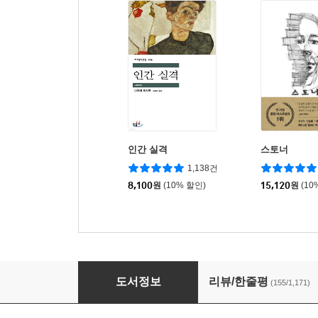
인간 실격
스토너
1,138건
8,100
원
(10% 할인)
15,120
원
(10
직업으로서의 소설가
도서정보
리뷰/한줄평
(155/1,171)