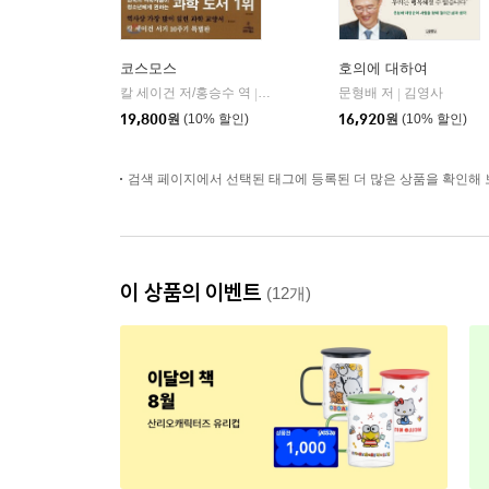
코스모스
호의에 대하여
칼 세이건 저/홍승수 역
사이언스북스
문형배 저
김영사
|
|
19,800
원
(10% 할인)
16,920
원
(10% 할인)
검색 페이지에서 선택된 태그에 등록된 더 많은 상품을 확인해 
이 상품의 이벤트
(12개)