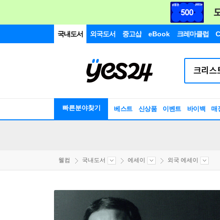
국내도서
외국도서
중고샵
eBook
크레마클럽
C
빠른분야찾기
베스트
신상품
이벤트
바이백
매
웰컴
국내도서
에세이
외국 에세이