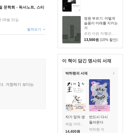
철 문학회 - 독서노트, 스티
영원 부르기: 어떻게
년 08월 31일
슬픔이 미래를 지키는
가
펼쳐보기
로런 마컴 저/황은주 역
13,500
원
(10% 할인)
이 책이 담긴
명사의 서재
박하령의 서재
는다. 거창하기 보다는
자기 앞의 생
반드시 다시
돌아온다
에밀 아자르 저/용경식 역
박하령 저
14,400
원