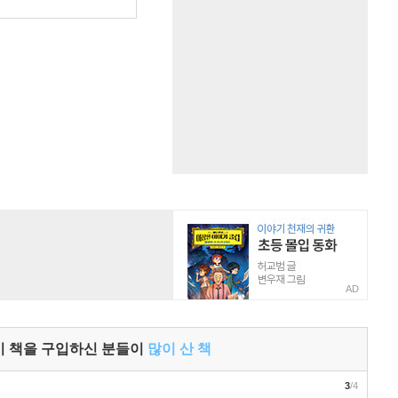
원
AD
이 책을 구입하신 분들이
많이 산 책
3
/4