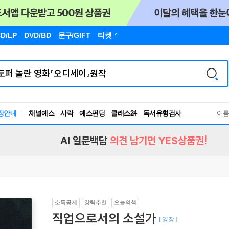
D/LP
DVD/BD
문구
/GIFT
티켓
장안내
채널예스
사락
예스펀딩
클래스24
독서유형검사
여
RBTI Lab
독서유형검사
AI 일문백답
의견 남기면 YES상품권!
소득공제
강력추천
오늘의책
직업으로서의 소설가
[ 양장 ]