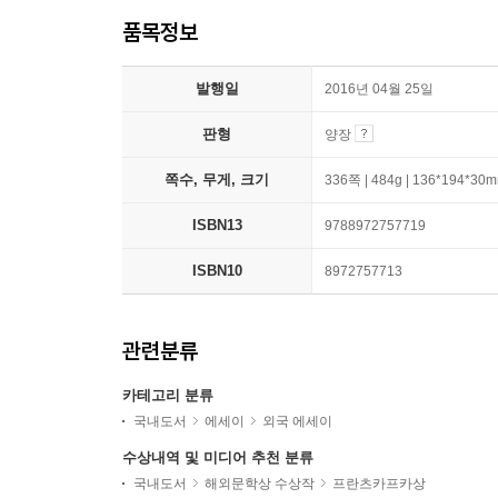
품목정보
발행일
2016년 04월 25일
판형
양장
쪽수, 무게, 크기
336쪽 | 484g | 136*194*30
ISBN13
9788972757719
ISBN10
8972757713
관련분류
카테고리 분류
국내도서
에세이
외국 에세이
수상내역 및 미디어 추천 분류
국내도서
해외문학상 수상작
프란츠카프카상