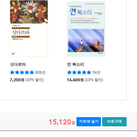
싯다르타
먼 북소리
826건
54건
7,200
원
(10% 할인)
14,400
원
(10% 할인)
15,120
카트에 넣기
바로구매
원