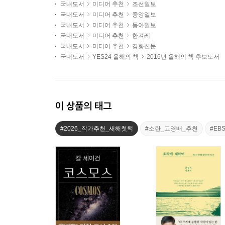
국내도서
미디어 추천
조선일보
국내도서
미디어 추천
중앙일보
국내도서
미디어 추천
동아일보
국내도서
미디어 추천
한겨레
국내도서
미디어 추천
경향신문
국내도서
YES24 올해의 책
2016년 올해의 책 후보도서
이 상품의 태그
#2026_작가추천_새해첫책
#소란_고영배_추천
#EB