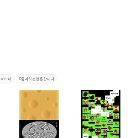
S북카페
#좋아하는일을합니다