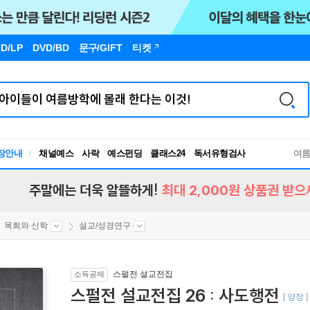
D/LP
DVD/BD
문구
/GIFT
티켓
장안내
채널예스
사락
예스펀딩
클래스24
독서유형검사
여
RBTI Lab
독서유형검사
주말에는 더욱 알뜰하게!
최대 2,000원 상품권 받으
목회와 신학
설교/성경연구
스펄전 설교전집
소득공제
스펄전 설교전집 26 : 사도행전
[ 양장 ]