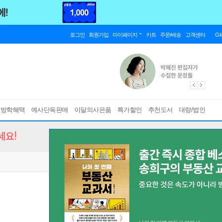
로그인
회원가입
마이페이지
카트
주문/배송
고객센터
Gl
름방학혜택
예사단독판매
이달의사은품
특가할인
추천도서
대량/법인
세요!