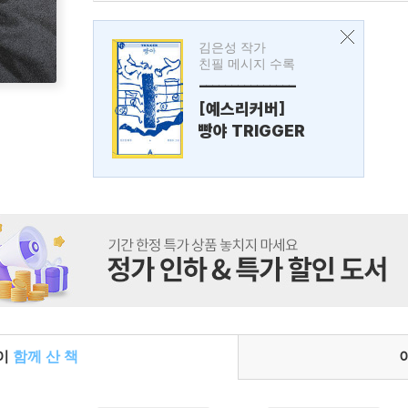
김은성 작가
친필 메시지 수록
---------------
[예스리커버]
빵야 TRIGGER
들이
함께 산 책