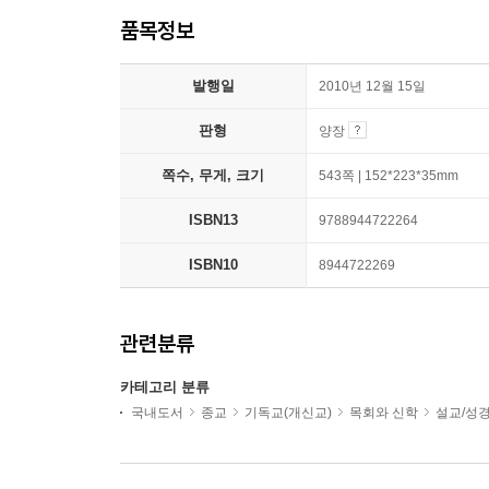
품목정보
발행일
2010년 12월 15일
판형
양장
쪽수, 무게, 크기
543쪽 | 152*223*35mm
ISBN13
9788944722264
ISBN10
8944722269
관련분류
카테고리 분류
국내도서
종교
기독교(개신교)
목회와 신학
설교/성