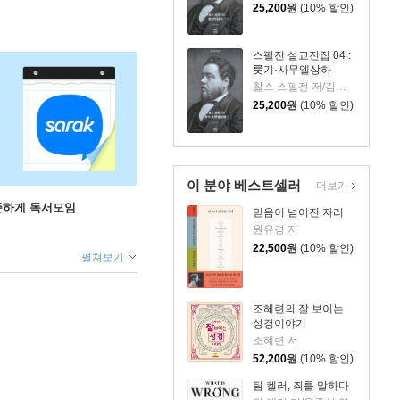
25,200
원
(10% 할인)
스펄전 설교전집 04 :
룻기·사무엘상하
찰스 스펄전 저/김원주 역
25,200
원
(10% 할인)
이 분야 베스트셀러
더보기
꾸준하게 독서모임
믿음이 넘어진 자리
원유경 저
22,500
원
(10% 할인)
펼쳐보기
조혜련의 잘 보이는
성경이야기
조혜련 저
52,200
원
(10% 할인)
팀 켈러, 죄를 말하다