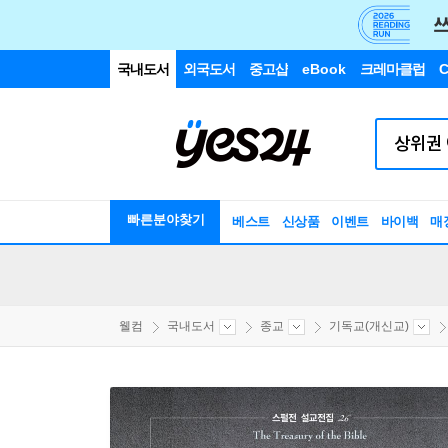
국내도서
외국도서
중고샵
eBook
크레마클럽
C
빠른분야찾기
베스트
신상품
이벤트
바이백
매
웰컴
국내도서
종교
기독교(개신교)