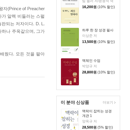
팀 켈러 저/윤종석 역
16,200
원
(10% 할인)
rince of Preacher
사가 알렉 비들러는 스펄
되는 저자이다. D. L.
하루 한 장 성경 필사
나하나 주옥같으며, 그가
이상준 저
13,500
원
(10% 할인)
배웠다. 모든 것을 팔아
맥체인 수업
박양규 저
28,800
원
(10% 할인)
이 분야 신상품
더보기
맥락이 잡히는 성경
개관 1
양옥규 저
28,500
원
(5% 할인)