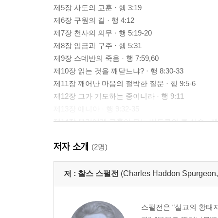
제5장 사도의 교훈 · 행 3:19
제6장 구원의 길 · 행 4:12
제7장 천사의 의무 · 행 5:19-20
제8장 임금과 구주 · 행 5:31
제9장 스데반의 죽음 · 행 7:59,60
제10장 읽는 것을 깨닫느냐? · 행 8:30-33
제11장 깨어난 마음의 절박한 질문 · 행 9:5-6
제12장 그가 기도하는 중이니라 · 행 9:11
제13장 애니아 · 행 9:32-35
제14장 우리에게 교훈이 되는 베드로의 큰 실수 · 행 1
제15장 위대한 순회 설교자 · 행 10:38
저자 소개
제16장 회심을 바람 · 행 11:21
(2명)
제17장 환상이 아님 · 행 12:9
제18장 루스드라의 발을 쓰지 못하는 사람 · 행 14:9-
저 :
찰스 스펄전
(Charles Haddon Spurg
제19장 은혜, 유일한 구원의 길 · 행 15:11
제20장 루디아의 회심에서 얻는 교훈 · 행 16:13-14
스펄전은 “설교의 황태자”
제21장 그리스도의 대로가 열리고 닫힘 · 행 16:31