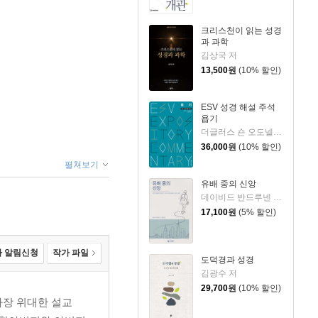
크리스천이 읽는 성경
과 과학
김상국 저
13,500
원
(10% 할인)
ESV 성경 해설 주석
욥기
더글러스 숀 오도넬 저/이언 두기드,제이 스클라,제임스 해밀턴 편/홍병룡 역
36,000
원
(10% 할인)
펼쳐보기
유배 중의 신앙
데이비드 반드루넨 저/권대영 역
17,100
원
(5% 할인)
 알림신청
작가 파일
도덕경과 성경
김광수 저
29,700
원
(10% 할인)
 가장 위대한 설교