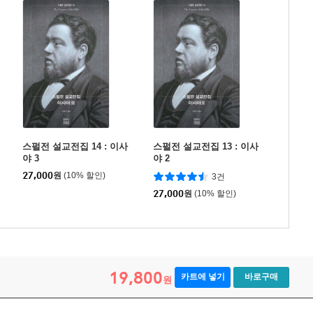
스펄전 설교전집 14 : 이사
스펄전 설교전집 13 : 이사
야 3
야 2
27,000
원
(10% 할인)
3건
27,000
원
(10% 할인)
19,800
카트에 넣기
바로구매
원