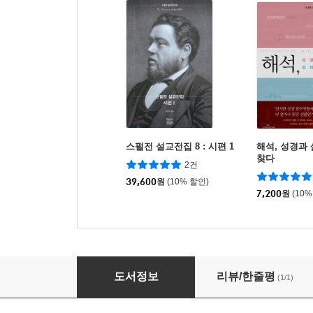
스펄전 설교전집 8 : 시편 1
해석, 성경과
찾다
2건
39,600
원
(10% 할인)
7,200
원
(10%
스펄전 설교전집 26 : 사도행전
도서정보
리뷰/한줄평
(1/1)