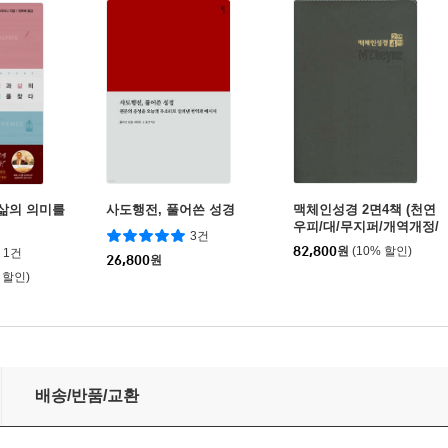
 삶의 의미를
사도행전, 풀어쓴 성경
맥체인성경 2면4책 (천연
우피/대/무지퍼/개역개정/
3건
다크브라운)
82,800
원
(10% 할인)
1건
26,800
원
 할인)
배송/반품/교환