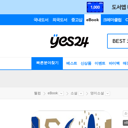
국내도서
외국도서
중고샵
eBook
크레마클럽
C
빠른분야찾기
베스트
신상품
이벤트
바이백
매
웰컴
eBook
소설
영미소설
소
eB