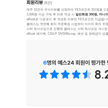
회원리뷰
출판사 리뷰
(6건)
매주 10건의 우수리뷰를 선정하여 YES포인트 3만원을 드
3,000원 이상 구매 후 리뷰 작성 시
일반회원 300원, 마니아
화려하고도 고독한 삶을 살다 간 유미주의자 와일드
eBook은 다운로드 후 작성한 리뷰만 YES포인트 지급됩니
굴곡진 삶 속에서 피어난 그의 동화를 다시 읽어야 
클래스는 첫번째 회차 주문확정 시점부터 마지막 회차 주문
사락 독서모임으로 진행된 클래스는 사락 독서모임 게시판
오스카 와일드는 19세기와 20세기의 가교 역할을 
eBook 페이백, CD/LP, DVD/Blu-ray, 패션 및 판매금
큰 영향을 미쳤다. 하지만 그의 삶은 화려하면서도 
영국계 아일랜드인 부모에게서 태어나 대학생 신
폭넓은 사교에 뛰어든 와일드는 도발적인 위트와 눈
6
명의 예스24 회원이 평가한
하지만 이미 그 이전부터 이면에서는 불길한 비밀이
8.
소유자였던 앨프리드 더글러스와 만난 이후로 와일
아버지가 와일드를 감옥에 넣는 사건으로 끔찍한 
숨을 거두었다.
오스카 와일드는 한창 활동할 시기에 철퇴를 맞은 격이
써낸 것은 소설 1편, 희곡 5편, 단편소설 4편, 동화