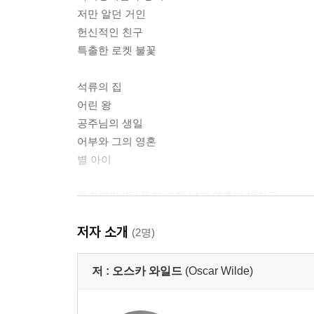
저만 알던 거인
헌신적인 친구
특출한 로켓 불꽃
석류의 집
어린 왕
공주님의 생일
어부와 그의 영혼
별 아이
옮긴이의 말 | 동화 속에 남긴 영혼의 발자국
오스카 와일드 연보
저자 소개
(2명)
저 :
오스카 와일드
(Oscar Wilde)