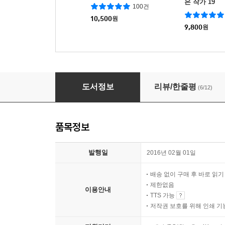
은 작가 19
100건
10,500
원
9,800
원
오스카 와일드, 아홉 가지 이야기
도서정보
리뷰/한줄평
(6/12)
품목정보
발행일
2016년 02월 01일
배송 없이 구매 후 바로 읽
제한없음
이용안내
TTS 가능
저작권 보호를 위해 인쇄 기