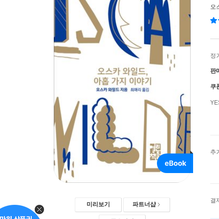
오
정
판
쿠
Y
추
결
미리보기
파트너샵