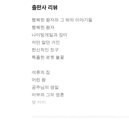
출판사 리뷰
행복한 왕자와 그 밖의 이야기들
행복한 왕자
나이팅게일과 장미
저만 알던 거인
헌신적인 친구
특출한 로켓 불꽃
석류의 집
어린 왕
공주님의 생일
어부와 그의 영혼
별 아이
옮긴이의 말 | 동화 속에 남긴 영혼의 발자국
오스카 와일드 연보