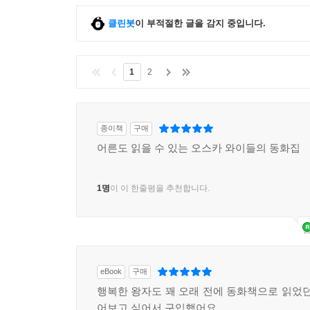
「저만 알던 거인」의 배경이 되는 거인의 정원은 담
클린봇
이 부적절한 글을 감지 중입니다.
중엽의 입법 개정으로 한층 강화된 인클로저enclo
타락임을 설파한다.
와일드는 자신의 동화에 사회에 대한 날카로운 비판
1
2
영향으로 가톨릭 개종 여부를 놓고 고민하던 와일
보아 이미 그 전부터 내면으로는 신앙에 대한 강한 
「나이팅게일과 장미」에서 나이팅게일은 젊은이의 참
종이책
구매
가진 모든 걸 희생하는 나이팅게일의 모습은 그리
어른도 읽을 수 있는 오스카 와이들의 동화집
「어부와 그의 영혼」은 인성의 분열이라는 주제 때
에 대해 이야기하고 있는데, 요컨대 인간에게 있어
1명
이 이 한줄평을 추천합니다.
오스카 와일드에 대한 평가는 그 시대에 유행을 누린
뒤늦게 발간된 그의 서한들에서는 당대의 사회 및 
같은 이는 와일드에게서 니체 사상의 핵심들을 대
작가들에게 큰 영향을 미쳤다.
eBook
구매
행복한 왕자도 꽤 오래 전에 동화책으로 읽었던
어보고 싶어서 구입했어요