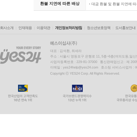
환불 지연에 따른 배상
대금 환불 및 환불 지연에 
회사소개
인재채용
이용약관
개인정보처리방침
청소년보호정책
도서홍보안내
대표 : 김석환, 최세라
주소 : 서울시 영등포구 은행로 11, 5층~6층(여의도동,일신
사업자등록번호 : 229-81-37000 통신판매업신고 : 제 200
이메일 : yes24help@yes24.com 호스팅 서비스사업자 :
Copyright ⓒ YES24 Corp. All Rights Reserved.