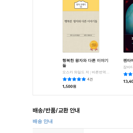
행복한 왕자와 다른 이야기
펜타
들
오스카 와일드 저
바른번역(왓북)
|
4건
13,4
1,500
원
배송/반품/교환 안내
배송 안내