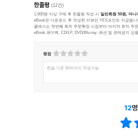
한줄평
(12건)
사교계의 댄디로 탐미적이고 향락적인 삶을 살면서
1,000원 이상 구매 후 한줄평 작성 시
일반회원 50원, 마니
고통과 고독을 통해서만 실현될 수 있는 자기희생의
eBook은 다운로드 후 작성한 리뷰만 YES포인트 지급됩니
자세를 담고 있다. 작가의 가치관과 작품 간의 충
클래스는 첫번째 회차 주문확정 시점부터 마지막 회차 주문
전해지는 회심은 그 전부터 작품에 스며들어 [전조]
eBook 페이백, CD/LP, DVD/Blu-ray, 패션 및 판매금
그럴 수밖에 없다. 한 인간의 삶의 모든 순간에는
평점
상징이기 때문이다.
한글 기준 50자까지 작성가능
환상적인 이야기 속에 담긴 인간과 사회에 대한 통
그의 동화는 소설보다도 진지한 이야기를 담고 있으
그대로 환상적이고 신비로운 이야기를 다루고 있는
영혼이 분리되어 갈등을 빚는 등 모든 것이 생동한
주제들에 접근하는 또 다른 방식으로 동화를 택한 
12
명
「행복한 왕자」의 조각상은 그 도시의 온갖 추악함
들어주는 제비 또한 사람들이 겪는 고통을 보게 
대목이다. 삯바느질하는 여인에게서는 그 시대의 
빠뜨려 쩔쩔매는 아이에게서는 전형적인 아동 노동