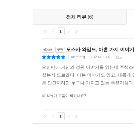
형식의 옥중기와 수형 생활을 그린 장시 1편 말고
비중을 차지하는 데다가, 그가 첫 문명(文名)을 얻은
전체 리뷰
(6)
어른과 아이, 모두가 읽는 오스카 와일드의 동화
1
그의 작품에서 동화가 다소 열외로 취급되어 온 이
자녀를 위한 동화를 지어야 한다]고 말한 바 있고,
오스카 와일드, 아홉 가지 이야
eBook
구매
그의 동화가 아이들만을 위해 쓰인 것이라고 보기는
m******g
2023-03-14
신고
|
|
|
커슬리에게 보낸 편지에 동화집의 대상 독자에 대해
오랜만에 거인의 정원 이야기를 읽는데 주책스럽
졌는지 모르겠다. 아는 이야기도 있고, 새롭게
당신이 내 이야기들을 좋아한다니 기쁩니다. 그것
은 인간이라면 누구나 가지고 있는 측은지심과 타
위한 것이지만, 또 한편으로는 경이와 기쁨을 느끼
위한 것입니다.
이 리뷰가 도움이 되었나요?
『석류의 집』 또한 그 만듦새에서 대상 독자를 아
1
여류 명사들에게 헌정되었으며 초판의 호화 장정이나
와일드의 동화가 열외로 취급된 두 번째 이유는 