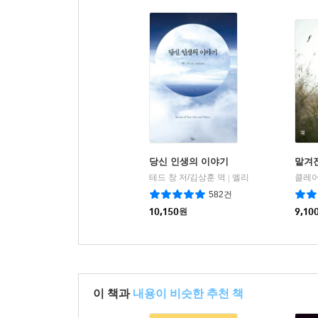
당신 인생의 이야기
맡겨
테드 창 저/김상훈 역
엘리
클레어
|
582건
10,150
원
9,10
이 책과
내용이 비슷한 추천 책