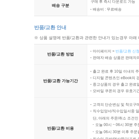
구매 후 즉시 다운로드 가능
배송 구분
배송비 : 무료배송
반품/교환 안내
※ 상품 설명에 반품/교환과 관련한 안내가 있는경우 아래 
마이페이지 >
반품/교환 신청
반품/교환 방법
판매자 배송 상품은 판매자와
출고 완료 후 10일 이내의 
디지털 콘텐츠인 eBook의 
반품/교환 가능기간
중고상품의 경우 출고 완료일
모바일 쿠폰의 경우 유효기간(
고객의 단순변심 및 착오구
직수입양서/직수입일서중 일
단, 아래의 주문/취소 조건인
오늘 00시 ~ 06시 30분 
반품/교환 비용
오늘 06시 30분 이후 주문
직수입 음반/영상물/기프트 