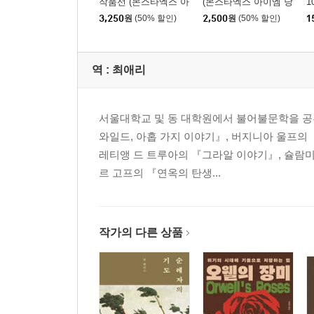
작품선 (몬스타엑스 아
(몬스타엑스 아이엠 낭
1
이엠 낭독)
독)
3,250
원
(50% 할인)
2,500
원
(50% 할인)
1
역 :
최애리
서울대학교 및 동 대학원에서 불어불문학을 공부
와일드, 아홉 가지 이야기』, 버지니아 울프의 
레티앵 드 트루아의 『그라알 이야기』, 슐람미
르 고프의 『연옥의 탄생...
작가의 다른 상품