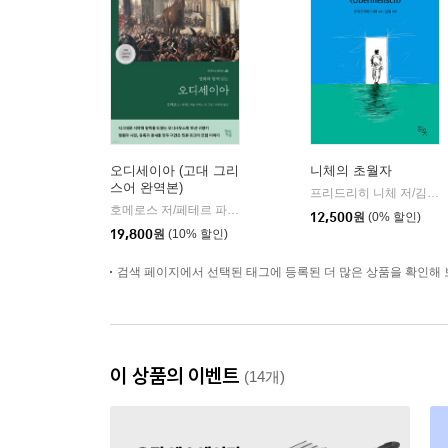
오디세이아 (고대 그리
니체의 초월자
스어 완역본)
프리드리히 니체 저/김철 편역
호메로스 저/페테르 파울 루벤스 그림/박문재 역
현대지성
|
12,500
원
(0% 할인)
19,800
원
(10% 할인)
검색 페이지에서 선택된 태그에 등록된 더 많은 상품을 확인해 
이 상품의 이벤트
(14개)