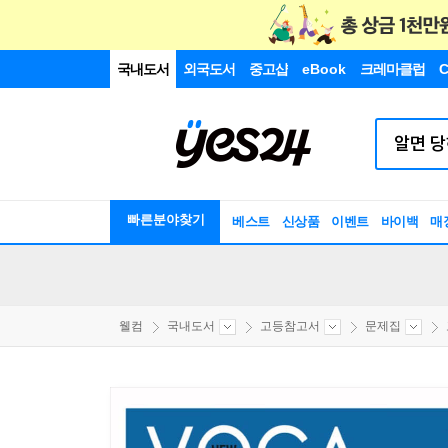
국내도서
외국도서
중고샵
eBook
크레마클럽
C
빠른분야찾기
베스트
신상품
이벤트
바이백
매
웰컴
국내도서
고등참고서
문제집