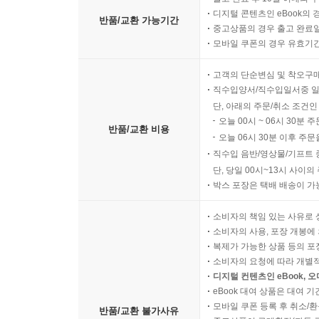
디지털 콘텐츠인 eBook의 
반품/교환 가능기간
중고상품의 경우 출고 완료일
모바일 쿠폰의 경우 유효기간(
고객의 단순변심 및 착오구
직수입양서/직수입일서중 일
단, 아래의 주문/취소 조건인
오늘 00시 ~ 06시 30분 
반품/교환 비용
오늘 06시 30분 이후 주문
직수입 음반/영상물/기프트 
단, 당일 00시~13시 사이
박스 포장은 택배 배송이 가
소비자의 책임 있는 사유로 
소비자의 사용, 포장 개봉에 
복제가 가능한 상품 등의 포장을 
소비자의 요청에 따라 개별
디지털 컨텐츠인 eBook, 
eBook 대여 상품은 대여 기
모바일 쿠폰 등록 후 취소/환
반품/교환 불가사유