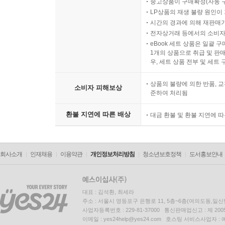
중고상품이 구매확정(자동 
LP상품의 재생 불량 원인이 기
시간의 경과에 의해 재판매가
전자상거래 등에서의 소비자
eBook 세트 상품은 일괄 
1개의 상품으로 취급 및 판매
우, 세트 상품 전부 및 세트
상품의 불량에 의한 반품, 교
소비자 피해보상
준하여 처리됨
환불 지연에 따른 배상
대금 환불 및 환불 지연에 
회사소개
인재채용
이용약관
개인정보처리방침
청소년보호정책
도서홍보안내
대표 : 김석환, 최세라
주소 : 서울시 영등포구 은행로 11, 5층~6층(여의도동,일신
사업자등록번호 : 229-81-37000 통신판매업신고 : 제 200
이메일 : yes24help@yes24.com 호스팅 서비스사업자 :