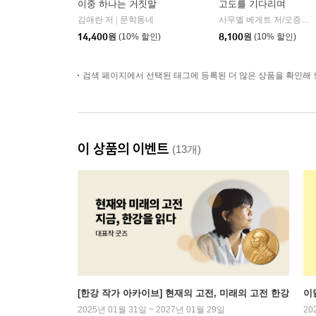
이중 하나는 거짓말
고도를 기다리며
김애란 저
문학동네
사무엘 베게트 저/오증자 역
|
14,400
원
(10% 할인)
8,100
원
(10% 할인)
검색 페이지에서 선택된 태그에 등록된 더 많은 상품을 확인해 
이 상품의 이벤트
(13개)
[한강 작가 아카이브] 현재의 고전, 미래의 고전 한강
이
2025년 01월 31일 ~ 2027년 01월 29일
20