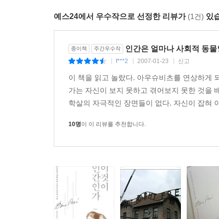
예스24에서 우수작으로 선정한 리뷰가
(1건)
있습
인간은 얼마나 사회적 동물
종이책
주간우수작
f***2
2007-01-23
신고
|
|
|
이 책을 읽고 놀랐다. 아우슈비츠를 연상하게 
가는 자신이 보지 못하고 겪어보지 못한 것을
학살의 자극적인 장면들이 없다. 자신이 잡혀 
10명
이 이 리뷰를 추천합니다.