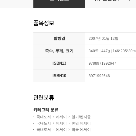
품목정보
발행일
2007년 01월 12일
쪽수, 무게, 크기
340쪽 | 447g | 146*205*30
ISBN13
9788971992647
ISBN10
8971992646
관련분류
카테고리 분류
국내도서
에세이
일기/편지글
국내도서
에세이
휴먼 에세이
국내도서
에세이
외국 에세이