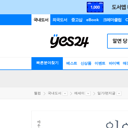
국내도서
외국도서
중고샵
eBook
크레마클럽
C
빠른분야찾기
베스트
신상품
이벤트
바이백
매
웰컴
국내도서
에세이
일기/편지글