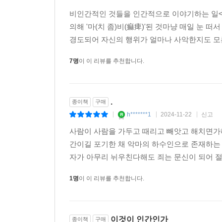
k*****o
2025-10-12
신고
|
|
|
비인간적인 것들을 인간적으로 이야기하는 일<이
의해 '마(치 좀)비(痲痺)'된 것마냥 매일 눈 
경도되어 자신의 행위가 얼마나 사악한지도 모른
7명
이 이 리뷰를 추천합니다.
.
종이책
구매
h*******1
2024-11-22
신고
|
|
|
사람이 사람을 가두고 때리고 빼앗고 해치면가
간이길 포기한 채 악마의 하수인으로 존재하는 
자가 아무리 뉘우친다해도 죄는 문신이 되어 절
1명
이 이 리뷰를 추천합니다.