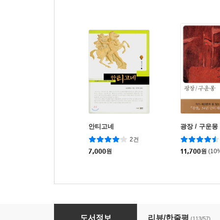
안티고네
광장 / 구운몽
2건
7,000
원
11,700
원
(10
이것이 인간인가
도서정보
리뷰/한줄평
(113/57)