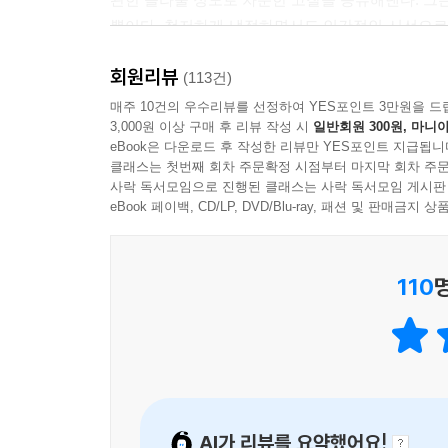
뿐이다. 철저하게 냉정하면서도 인간적인 시선으로
생각해야 하는 것은 단순히 유대인을 동정하기 위
회원리뷰
그것은 우리로 하여금 그 고통을 인간의 차원으로
(113건)
애초에 그가 목격한 광기와 폭력의 본질은 개인적 
매주 10건의 우수리뷰를 선정하여 YES포인트 3만원을 드
3,000원 이상 구매 후 리뷰 작성 시
일반회원 300원, 마니아
정확히 표현했듯이, 사악한 한 마리 괴물에게서 
eBook은 다운로드 후 작성한 리뷰만 YES포인트 지급됩니
때문이다.
클래스는 첫번째 회차 주문확정 시점부터 마지막 회차 주문
사락 독서모임으로 진행된 클래스는 사락 독서모임 게시판
그들의 생각은 대개 비정상적이거나 어리석거나 
eBook 페이백, CD/LP, DVD/Blu-ray, 패션 및 판매금
따랐다. 비안간적인 명령을 부지런히 수행한 사람
아니라 평범한 인간들이었다는 점을 기억해야 한다
110
사람들, 아무런 의문 없이 믿고 복종할 준비가
트레블링카 수용소 소장이었던 슈탕글, 20년 뒤 
바로 그런 사람들이다.
“만일 레비가 자살하지 않았다면 모든 것은 훨씬 
통해서까지 ‘역사의 증인이 된다는 것은 어떤 것인가’
AI가 리뷰를 요약했어요!