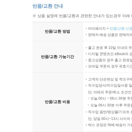
반품/교환 안내
※ 상품 설명에 반품/교환과 관련한 안내가 있는경우 아래 
마이페이지 >
반품/교환 신청
반품/교환 방법
판매자 배송 상품은 판매자와
출고 완료 후 10일 이내의 
디지털 콘텐츠인 eBook의 
반품/교환 가능기간
중고상품의 경우 출고 완료일
모바일 쿠폰의 경우 유효기간(
고객의 단순변심 및 착오구
직수입양서/직수입일서중 일
단, 아래의 주문/취소 조건인
오늘 00시 ~ 06시 30분 
반품/교환 비용
오늘 06시 30분 이후 주문
직수입 음반/영상물/기프트 
단, 당일 00시~13시 사이