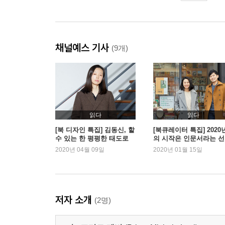
채널예스 기사
(9개)
읽다
읽다
[북 디자인 특집] 김동신, 할
[북큐레이터 특집] 2020
수 있는 한 평평한 태도로
의 시작은 인문서라는 
로
2020년 04월 09일
2020년 01월 15일
저자 소개
(2명)