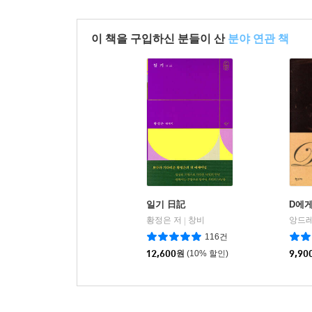
이 책을 구입하신 분들이 산
분야 연관 책
일기 日記
D에게
황정은 저
창비
앙드레
|
116건
12,600
원
(10% 할인)
9,90