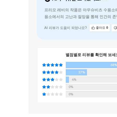
『이것이 인간인가』는 아우슈비츠 강제수용소에서 
프리모 레비의 작품은 아우슈비츠 수용소에
근본적이고 보편적으로 현대 ‘인간’ 그 자체의 위
용소에서의 고난과 절망을 통해 인간의 존
걸음 더 나아가 그 증언이 전달되지 않을지 모른다
책은 아우슈비츠에서 강제노역을 했던 생
이러한 레비의 치열하고 섬세한 성찰은 과거의 기억
AI 리뷰가 도움이 되었나요?
좋아요
0
바가 적지 않을 것이다.
별점별로 리뷰를 확인해 보세
68
27%
4%
0%
0%