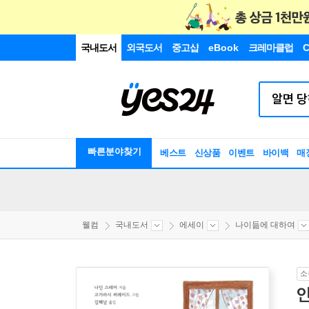
국내도서
외국도서
중고샵
eBook
크레마클럽
C
빠른분야찾기
베스트
신상품
이벤트
바이백
매
웰컴
국내도서
에세이
나이듦에 대하여
소
인