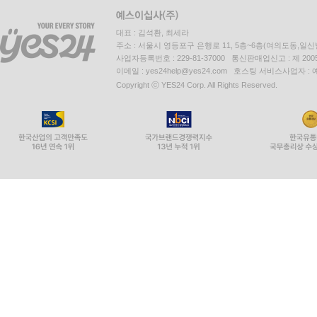
대표 : 김석환, 최세라
주소 : 서울시 영등포구 은행로 11, 5층~6층(여의도동,일신
사업자등록번호 : 229-81-37000 통신판매업신고 : 제 200
이메일 : yes24help@yes24.com 호스팅 서비스사업자 :
Copyright ⓒ YES24 Corp. All Rights Reserved.