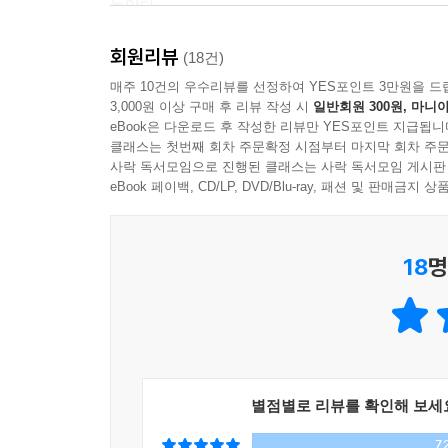
놓았다.
회원리뷰
“인생을 다시 시작할 수 있다면
(18건)
지금보다 더 나은 삶을 살 수 있을까”
매주 10건의 우수리뷰를 선정하여 YES포인트 3만원을 드
3,000원 이상 구매 후 리뷰 작성 시
일반회원 300원, 마니아
eBook은 다운로드 후 작성한 리뷰만 YES포인트 지급됩니
일상의 소중함을 일깨워주는 따뜻한 글과 그림
클래스는 첫번째 회차 주문확정 시점부터 마지막 회차 주문
사락 독서모임으로 진행된 클래스는 사락 독서모임 게시판
산다는 건 어쩔 수 없이 선택의 연속이다. 하나를 선
eBook 페이백, CD/LP, DVD/Blu-ray, 패션 및 판매금
있을지언정 되돌아감을 허용하지 않는다. 그렇기 때
이루어지지 않은 사랑이 그렇지 않았더라면 영원
18
명
완벽하게 만족스러운 성공적인 삶이 될 것처럼. 만
질문에 그래도 한 가지 확실한 건. 어떤 길을 걸
우리 인생의 의미를 결정하듯 말이다.
별점별로 리뷰를 확인해 보세
7