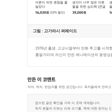
어른이 되면 괜찮을 줄
생각이 너무 많은 어른
생
알았다
들을 위한 심리학 (큰글
들
자도서)
16,020
원
(10% 할인)
39,000
원
1
그림 : 고가라시 퍼레이드
1976년 출생. 고교시절부터 만화 투고를 시작했
흥얼거리며 자신이 만든 에니메이션의 동영상을
만든 이 코멘트
저자, 역자, 편집자를 위한 공간입니다. 독자들에게 전하고
접수된 글은 확인을 거쳐 이 곳에 게재됩니다.
독자 분들의 리뷰는 리뷰 쓰기를, 책에 대한 문의는 1: