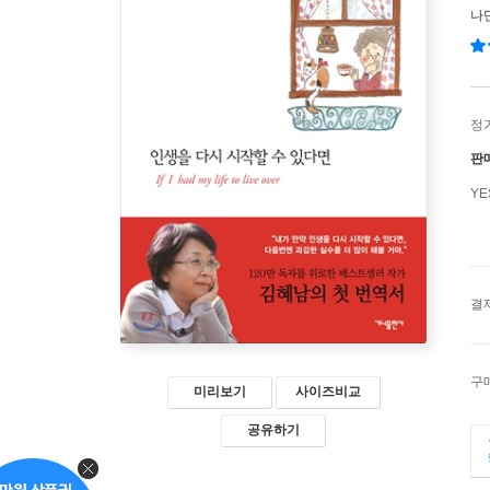
나
정
판
Y
결
구
미리보기
사이즈비교
공유하기