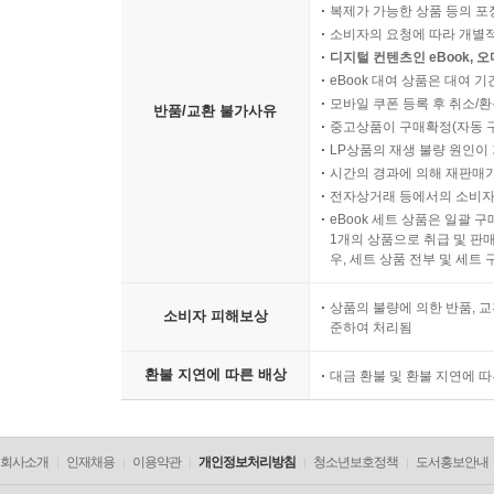
복제가 가능한 상품 등의 포장을 
소비자의 요청에 따라 개별
디지털 컨텐츠인 eBook, 
eBook 대여 상품은 대여 기
모바일 쿠폰 등록 후 취소/환
반품/교환 불가사유
중고상품이 구매확정(자동 
LP상품의 재생 불량 원인이 기
시간의 경과에 의해 재판매가
전자상거래 등에서의 소비자
eBook 세트 상품은 일괄 
1개의 상품으로 취급 및 판매
우, 세트 상품 전부 및 세트
상품의 불량에 의한 반품, 교
소비자 피해보상
준하여 처리됨
환불 지연에 따른 배상
대금 환불 및 환불 지연에 
회사소개
인재채용
이용약관
개인정보처리방침
청소년보호정책
도서홍보안내