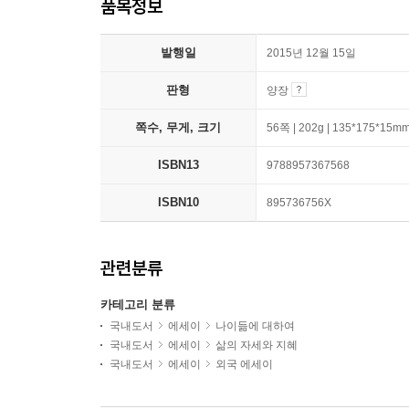
품목정보
발행일
2015년 12월 15일
판형
양장
쪽수, 무게, 크기
56쪽 | 202g | 135*175*15m
ISBN13
9788957367568
ISBN10
895736756X
관련분류
카테고리 분류
국내도서
에세이
나이듦에 대하여
국내도서
에세이
삶의 자세와 지혜
국내도서
에세이
외국 에세이