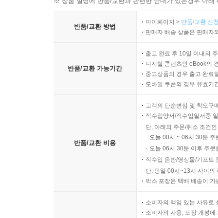
※ 상품 설명에 반품/교환과 관련한 안내가 있는경우 아래 
마이페이지 >
반품/교환 신청
반품/교환 방법
판매자 배송 상품은 판매자와
출고 완료 후 10일 이내의 
디지털 콘텐츠인 eBook의 
반품/교환 가능기간
중고상품의 경우 출고 완료일
모바일 쿠폰의 경우 유효기간(
고객의 단순변심 및 착오구
직수입양서/직수입일서중 일
단, 아래의 주문/취소 조건인
오늘 00시 ~ 06시 30분 
반품/교환 비용
오늘 06시 30분 이후 주문
직수입 음반/영상물/기프트 
단, 당일 00시~13시 사이
박스 포장은 택배 배송이 가
소비자의 책임 있는 사유로 
소비자의 사용, 포장 개봉에 