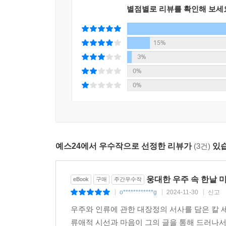
선물, 즉 목성, 토성 그리고 그 위성들 속에 감춰
별점별로 리뷰를 확인해 보세
세계의 다양성을 주장하고 토성의 고리를 발견하는 
7장 밤하늘의 등뼈 사람들에게 은하수는 무엇이
15%
우주관의 역사를 다룬다. 그리고 지금으로부터 25
3%
과학자들, 즉 탈레스, 아낙시만드로스, 히포크라테
0%
8장 시간과 공간을 가르는 여행 우리는 우주여행
0%
다이달로스 계획, 오리온 계획 같은 항성 간 우주
대해 알아본다.
9장 별들의 삶과 죽음 별들도 태어나고 자라고 
물질들은 핵융합 반응이 일어나는 적색 거성, 청색
우리의 기원이 되었다. 별의 탄생부터 초신성 폭발
예스24에서 우수작으로 선정한 리뷰가
(3건)
있습
10장 영원의 벼랑 끝 우주는 고정되어 있지 않다
팽창하는 우주일까, 아니면 일정 시점부터 수축으
얽힌 비밀을 밝혀 본다.
웅대한 우주 속 한낱 
eBook
구매
주간우수작
11장 미래로 띄운 편지 우리는 오랫동안 유전자
o************g
2024-11-30
신고
|
|
|
설명하고, 외계 생물과의 정보 교신 가능성에 대해 
우주와 인류에 관한 대장정의 서사를 담은 칼 
12장 은하 대백과사전 외계 지적 생명은 과연 존
류애적 시선과 마음이 그의 글을 통해 드러나서