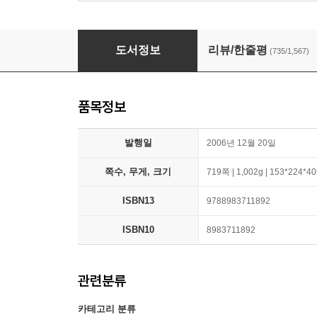
코스모스
도서정보
리뷰/한줄평
(735/1,567)
품목정보
발행일
2006년 12월 20일
쪽수, 무게, 크기
719쪽 | 1,002g | 153*224*
ISBN13
9788983711892
ISBN10
8983711892
관련분류
카테고리 분류