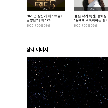
찾아보기
PICTURE CREDITS
읽다
읽다
2026년 상반기 베스트셀러
[젊은 작가 특집] 성혜령
동향은? | 예스24
“실패에 익숙해지는 중
요”
2026년 06월 08일
2025년 06월 02일
상세 이미지