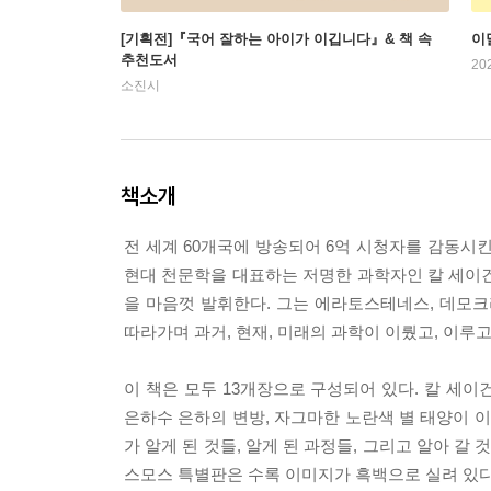
[기획전]『국어 잘하는 아이가 이깁니다』& 책 속
이
추천도서
20
소진시
책소개
전 세계 60개국에 방송되어 6억 시청자를 감동시킨 텔
현대 천문학을 대표하는 저명한 과학자인 칼 세이
을 마음껏 발휘한다. 그는 에라토스테네스, 데모크
따라가며 과거, 현재, 미래의 과학이 이뤘고, 이루
이 책은 모두 13개장으로 구성되어 있다. 칼 세이
은하수 은하의 변방, 자그마한 노란색 별 태양이
가 알게 된 것들, 알게 된 과정들, 그리고 알아 갈
스모스 특별판은 수록 이미지가 흑백으로 실려 있다