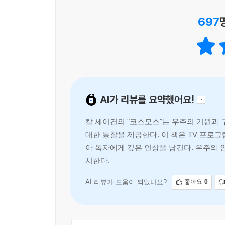
1장 코스모스의 바닷가에서 우리 인류는 이제 막 
697
지구가, 태양이 코스모스의 중심이 아닌 변방임을 
소개하고, 지구의 둘레를 처음으로 측정한 에라토스
2장 우주 생명의 푸가 우주는 생명으로 가득 차 
들어 다른 행성에서 살 수 있는 생물을 상상해 봄
3장 지상과 천상의 하모니 천문학의 발전은 우리의
손에서 종교와 미신과 뒤섞인 채 탄생한 천문학이
AI가 리뷰를 요약했어요!
과정을 알아본다. 그리고 그 과정에서 시대의 편견
4장 천국과 지옥 지구는 아주 작고 연약한 세계
칼 세이건의 "코스모스"는 우주의 기원과 
있으며 인류의 자기 파멸적인 행동에 고통받고 있다
대한 통찰을 제공한다. 이 책은 TV 프로
두터운 이산화탄소 대기로 지옥 같은 지표열과 압
아 독자에게 깊은 인상을 남긴다. 우주와 
인류의 손에 달려 있음을 생생하게 보여 준다.
시한다.
5장 붉은 행성을 위한 블루스 예로부터 화성은 
있는 화성 탐사 계획에 대해 소개한다. 잊혀진 
AI 리뷰가 도움이 되었나요?
좋아요
0
사람들이 가졌던 화성 탐사의 꿈, 우주 탐험에 
지표면의 영상과 연구 자료를 보내 준 바이킹 계획과
6장 여행자가 들려준 이야기 보이저 우주선은 태양