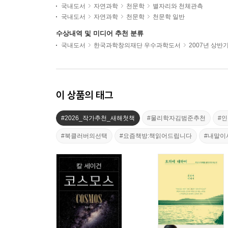
국내도서
자연과학
천문학
별자리와 천체관측
국내도서
자연과학
천문학
천문학 일반
수상내역 및 미디어 추천 분류
국내도서
한국과학창의재단 우수과학도서
2007년 상반
이 상품의 태그
#2026_작가추천_새해첫책
#물리학자김범준추천
#
#북클러버의선택
#요즘책방:책읽어드립니다
#내말이