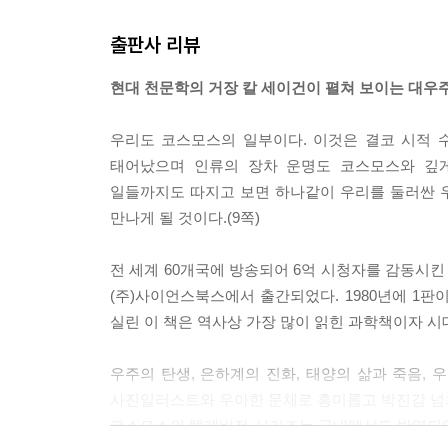
탐험의 욕구는 인간의 본성이다. 우리는 나그네로 
출판사 리뷰
워 왔다. 이제야 비로소 별들을 향해 돛을 올릴 준비
현대 천문학의 거장 칼 세이건이 펼쳐 보이는 대우
--- p.315
우리도 코스모스의 일부이다. 이것은 결코 시적 
태어났으며 인류의 장차 운명도 코스모스와 깊게
일들까지도 따지고 보면 하나같이 우리를 둘러싼 우
만나게 될 것이다.(9쪽)
전 세계 60개국에 방송되어 6억 시청자를 감동시킨 텔
(주)사이언스북스에서 출간되었다. 1980년에 1판
실린 이 책은 역사상 가장 많이 읽힌 과학책이자 시
우주의 탄생, 은하계의 진화, 태양의 삶과 죽음, 
사진일러스트와 우아한 문체로 흥미롭고 박진감 넘치
코스모스의 텔레비전 시리즈는 국내에서도 방영되었고