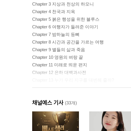
Chapter 3 지상과 천상의 하모니
Chapter 4 천국과 지옥
Chapter 5 붉은 행성을 위한 블루스
Chapter 6 여행자가 들려준 이야기
Chapter 7 밤하늘의 등뼈
Chapter 8 시간과 공간을 가르는 여행
Chapter 9 별들의 삶과 죽음
Chapter 10 영원의 벼랑 끝
Chapter 11 미래로 띄운 편지
Chapter 12 은하 대백과사전
Chapter 13 누가 우리 지구를 대변해 줄까?
감사의 말
채널예스 기사
부록 1
(33개)
부록 2
참고 문헌
옮긴이 후기