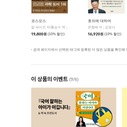
코스모스
호의에 대하여
칼 세이건 저/홍승수 역
사이언스북스
문형배 저
김영사
|
|
19,800
원
(10% 할인)
16,920
원
(10% 할인)
검색 페이지에서 선택된 태그에 등록된 더 많은 상품을 확인해 
이 상품의 이벤트
(9개)