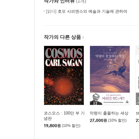
작가와 인터뷰
(1개)
[읽다]
호모 사피엔스의 예술과 기술에 관하여
작가의 다른 상품
코스모스 : 100만 부 기
악령이 출몰하는 세상
념판
27,000
원
(10% 할인)
2
19,800
원
(10% 할인)