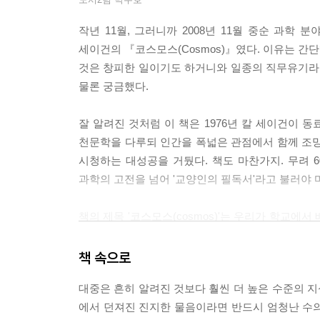
작년 11월, 그러니까 2008년 11월 중순 과학
세이건의 『코스모스(Cosmos)』였다. 이유는 간
것은 창피한 일이기도 하거니와 일종의 직무유기라고
물론 궁금했다.
잘 알려진 것처럼 이 책은 1976년 칼 세이건이 
천문학을 다루되 인간을 폭넓은 관점에서 함께 조망하
시청하는 대성공을 거뒀다. 책도 마찬가지. 무려 
과학의 고전을 넘어 '교양인의 필독서'라고 불러야 
책의 제목 '코스모스(cosmos)'는 우리가 학교에서
이 책에서 제목 그대로 우주적 질서에 관한 모든 것
삶과 죽음. 우주를 떠돌던 먼지가 의식 있는 생명이 
책 속으로
칼 세이건이라는 똑똑하면서도 친절한 가이드를 둔,
대중은 흔히 알려진 것보다 훨씬 더 높은 수준의 지
에서 던져진 진지한 물음이라면 반드시 엄청난 수
이 책의 또 다른 매력은 역시나 칼 세이건의 문