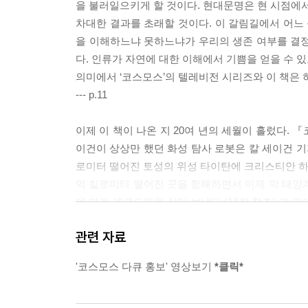
을 불러일으키게 할 것이다. 현대문명은 현 시점에서
우아하면서도 경쾌하고 논리적이면서도 아름답다
차대한 결과를 초래할 것이다. 이 갈림길에서 어느 
배려한다. 요컨대 읽어가면서 전혀 지루함을 느낄
을 이해하느냐 못하느냐가 우리의 생존 여부를 결정
과학책이 바로 『코스모스(Cosmos)』다. 필독을 
다. 인류가 자연에 대한 이해에서 기쁨을 얻을 수 있
의미에서 ‘코스모스’의 텔레비전 시리즈와 이 책은 
--- p.11
이제 이 책이 나온 지 20여 년의 세월이 흘렀다.
이건이 상상만 했던 화성 탐사 로봇은 칼 세이건 
로미터 떨어진 토성의 위성 타이탄에 크리스티안 하
억 킬로미터 떨어진 곳을 항해하면서 이제 막 태양
에 따라 레코드판을 실어 보냈다.(11장 참조) 그
모스』가 있다. 과학과 대중을 만나게 하려 했던 세
관련 자료
공할지도 모른다. 옮긴이 홍승수 교수는 이 책을 이
니다. 그리고 외계를 향한 인류의 끈질긴 외침이 언
'코스모스 다큐 홍보' 영상보기
*클릭*
스는 인류 역사를 바꾼 고전 중의 하나로 재평가될 
--- p.575