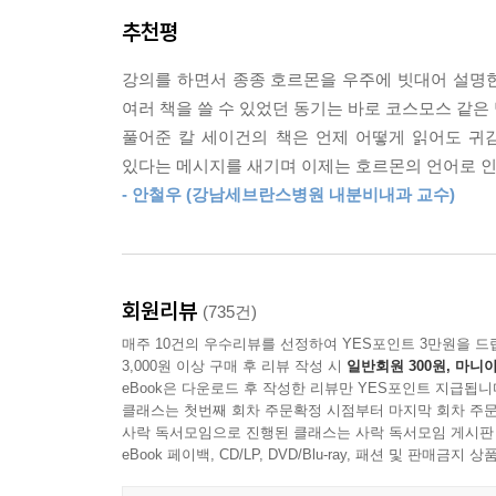
이번에 (주)사이언스북스에서 펴낸 『코스모스』는 
추천평
흑백으로 실려 있던 사진과 이미지를 원작 그대로
매끄러운 번역을 통해 칼 세이건의 원작이 가지고 있
강의를 하면서 종종 호르몬을 우주에 빗대어 설명한다
20여 년이 훌쩍 넘은 지금까지도 인터넷 서점 아마존
여러 책을 쓸 수 있었던 동기는 바로 코스모스 같은
가지고 새로운 세대의 독자들과 만나며 그들에게 
풀어준 칼 세이건의 책은 언제 어떻게 읽어도 귀
독자들의 재출간 요구가 빗발쳤고 헌책방에 진열
있다는 메시지를 새기며 이제는 호르몬의 언어로 인
선보이는 『코스모스』는 독자들에게 이러한 열망
- 안철우 (강남세브란스병원 내분비내과 교수)
즐거움을 선사할 것이다.
우주의 기원과 신비가 이 책 한 권에 담겨 있다!
회원리뷰
(735건)
우리가 지구 생명의 본질을 알려고 노력하고 외계 
매주 10건의 우수리뷰를 선정하여 YES포인트 3만원을 드
그 질문은 바로 '우리는 과연 누구란 말인가'이다.(5
3,000원 이상 구매 후 리뷰 작성 시
일반회원 300원, 마니아
eBook은 다운로드 후 작성한 리뷰만 YES포인트 지급됩니
이 책은 모두 13개장으로 구성되어 있다. 칼 세이
클래스는 첫번째 회차 주문확정 시점부터 마지막 회차 주문
사락 독서모임으로 진행된 클래스는 사락 독서모임 게시판
은하수 은하의 변방, 자그마한 노란색 별 태양
eBook 페이백, CD/LP, DVD/Blu-ray, 패션 및 판매금
인류가 알게 된 것들, 알게 된 과정들, 그리고 알아