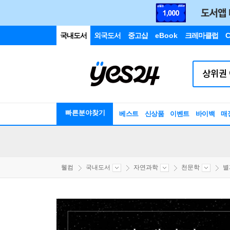
국내도서
외국도서
중고샵
eBook
크레마클럽
C
빠른분야찾기
베스트
신상품
이벤트
바이백
매
웰컴
국내도서
자연과학
천문학
별