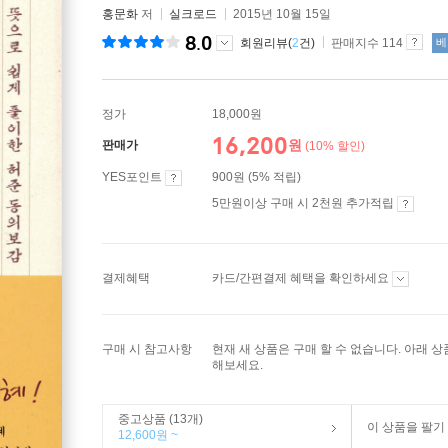
홍문화
저
실크로드
2015년 10월 15일
8.0
회원리뷰(
2
건)
판매지수 114
베
정가
18,000원
16,200
원
판매가
(10% 할인)
YES포인트
900원 (5% 적립)
5만원이상 구매 시 2천원 추가적립
결제혜택
카드/간편결제 혜택을 확인하세요
구매 시 참고사항
현재 새 상품은 구매 할 수 없습니다. 아래 
해보세요.
중고상품 (13개)
이 상품을 팔기
12,600원 ~