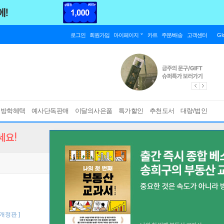
로그인
회원가입
마이페이지
카트
주문/배송
고객센터
Gl
름방학혜택
예사단독판매
이달의사은품
특가할인
추천도서
대량/법인
세요!
 개정판 ]