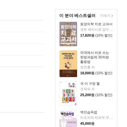
이 분야 베스트셀러
더보기
동양의학 치료 교과서
센토 세이시로 감수/장은정 역
17,820
원
(10% 할인)
약국에서 바로 쓰는
한방과립제 30처방
활용법
정연홍 저
18,000
원
(10% 할인)
귀 이 구멍 혈
조재숙 저
25,200
원
(10% 할인)
맥진습득법
마츠자와 히로무,무토 아츠코 저/기도 마사오 편저/유준상,노혜경 역
45,000
원