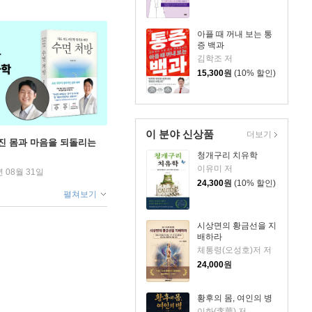
아플 때 꺼내 보는 통
증 백과
김학조 저
15,300
원
(10% 할인)
이 분야 신상품
더보기
무너진 몸과 마음을 되돌리는
청개구리 치유학
이유미 저
년 08월 31일
24,300
원
(10% 할인)
펼쳐보기
시상면의 황금선을 지
배하라
체통령(오성호)저 저
24,000
원
황후의 몸, 여인의 병
이화(李華) 저