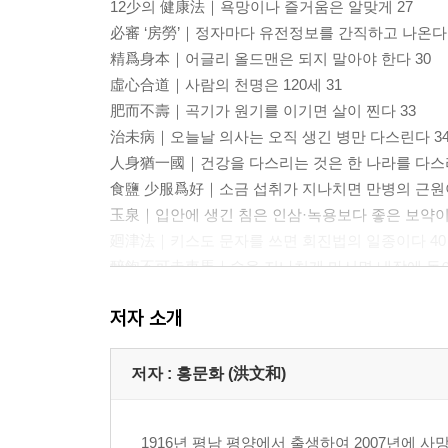
12少의 健康法｜욕망이나 즐거움은 알맞게 27
必審 ‘房勞’｜정자마다 유전정보를 간직하고 나온다 
精爲身本｜어글리 올드맨은 되지 말아야 한다 30
虛心合道｜사람의 천명은 120세 31
肥而不壽｜곡기가 원기를 이기면 살이 찐다 33
治未病｜오늘날 의사는 오직 생긴 병만 다스린다 3
人身猶一國｜건강을 다스리는 것은 한 나라를 다스리
食鹽 少服爲好｜소금 섭취가 지나치면 만병의 근원이
玉泉｜입안에 생긴 침은 인삼·녹용보다 좋은 보약이
廻津法｜키스도 문자를 쓰면 회진법의 일종이다 40
醉飽不可走車馬｜술을 지나치게 마시면 내장에 독이 
醉不可入房｜알코올의 약리작용이 성욕 중추를 마비
저자 소개
不燃燭行房｜모든 즐거움은 담백해야 한다 44
牛乳粥｜노인에게 함부로 약을 써서는 안 된다 45
中風必有先兆｜손끝이 저리고 마비되는 감각이 생기
저자 : 홍문화 (洪文和)
風者百病之長｜사람은 혈관과 더불어 늙는다 48
雙和湯｜피로하고 으스스할 때 마시는 약 49
1916년 평남 평양에서 출생하여 2007년에 사