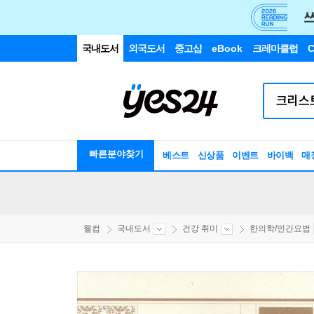
국내도서
외국도서
중고샵
eBook
크레마클럽
C
빠른분야찾기
베스트
신상품
이벤트
바이백
매
웰컴
국내도서
건강 취미
한의학/민간요법