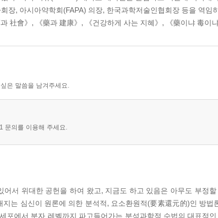
수 없다 51
회장, 아시아약학회(FAPA) 의장, 한국과학저술인협회장 등을 역임
社會》, 《藥과 建康》, 《건강하게 사는 지혜》, 《藥이냐 毒이냐》
다 55
 싶은 말씀을 남겨주세요.
 약해진다 61
다 66
1 문의를 이용해 주세요.
다 70
71
 수염만 못 나게 하는가 73
어서 위대한 공헌을 하여 왔고, 지금도 하고 있음은 아무도 부정할 
74
내지는 심신이 원론에 의한 분석적, 요소환원적(要素還元的)인 방법
세포에서 분자 레벨까지 파고들어가는 분석과학적 수법의 대표적인 