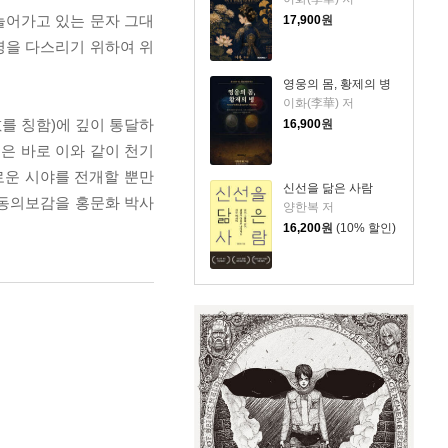
늘어가고 있는 문자 그대
17,900
원
병을 다스리기 위하여 위
영웅의 몸, 황제의 병
이화(李華) 저
를 칭함)에 깊이 통달하
16,900
원
은 바로 이와 같이 천기
로운 시야를 전개할 뿐만
신선을 닮은 사람
 동의보감을 홍문화 박사
양한복 저
16,200
원
(10% 할인)