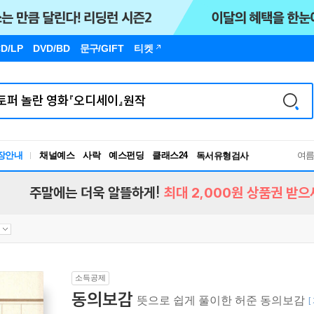
D/LP
DVD/BD
문구
/GIFT
티켓
장안내
채널예스
사락
예스펀딩
클래스24
독서유형검사
여
RBTI Lab
독서유형검사
주말에는 더욱 알뜰하게!
최대 2,000원 상품권 받으
소득공제
동의보감
뜻으로 쉽게 풀이한 허준 동의보감
[