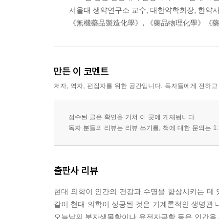
三不治｜몸과 마음을 삼가지 않는 사람은 병을 고칠 
서울대 생약연구소 교수, 대한약학회장, 한약사
乳癌｜근심하고 노여워하면 암이 생긴다 52
《無機藥品製造化學》, 《藥品物理化學》《藥과 
胡麻｜참깨를 먹으면 몸이 가벼워진다 54
通則不痛｜마음이 응어리져서 불통이면 가슴이 아프
始富後貧｜의학과 철학은 함께 해야 한다 57
養肝藥 ‘車前子’｜간장은 생명의 중추기관 58
만든 이 코멘트
眼病所因｜건강이 좋아야 눈도 맑게 빛난다 59
저자, 역자, 편집자를 위한 공간입니다. 독자들에게 전하고
修養固齒法｜정력이 약해지면 뼈도 약해지고 치아도
解酒毒｜칡즙·연 근·생굴은 주독에 좋다 62
治中風藥 ‘??’｜고혈압에 무슨 약이 좋은가? 64
접수된 글은 확인을 거쳐 이 곳에 게재됩니다.
老少之睡不同｜사람은 밥보다 잠을 더 참아내지 못한
독자 분들의 리뷰는 리뷰 쓰기를, 책에 대한 문의는 1:
姙娠將理法｜임신중절은 가족계획이 아니다 67
姙娠禁忌｜절제를 지키는 것이 건강법의 왕도 69
去妬方｜여자의 질투심, 남자의 의처증은 없앨 수 있
출판사 리뷰
枸杞｜보약은 오래 복용해도 부작용이 없어야 한다 
髮者拔也｜왜 여성 호르몬은 딴 털은 다 나게 하면서
현대 의학이 인간의 건강과 수명을 향상시키는 데 있
髮者血之餘｜모발은 혈액의 영양 상태를 나타낸다 
같이 현대 의학이 성공된 것은 기계론적인 생명관 
百粥｜조반으로 죽을 먹으면 정신이 맑아진다 76
오늘날의 분자생물학이나 유전자공학 등은 인간을 