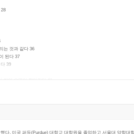
28
4
는 것과 같다 36
 된다 37
다 39
쌓여 수명이 짧아진다 41
시킨다 43
면 중풍을 예방하라 47
망했다. 미국 퍼듀(Purdue) 대학교 대학원을 졸업하고 서울대 약학대