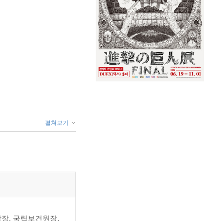
펼쳐보기
학장, 국립보건원장,