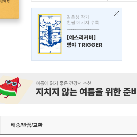
김은성 작가
친필 메시지 수록
---------------
[예스리커버]
빵야 TRIGGER
배송/반품/교환