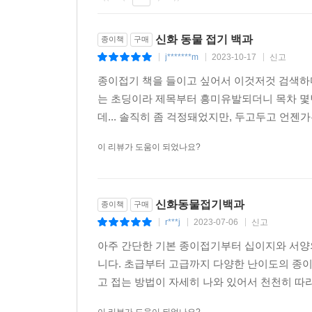
신화 동물 접기 백과
종이책
구매
j*******m
2023-10-17
신고
|
|
|
종이접기 책을 들이고 싶어서 이것저것 검색하
는 초딩이라 제목부터 흥미유발되더니 목차 몇
데... 솔직히 좀 걱정돼었지만, 두고두고 언젠가는
이 리뷰가 도움이 되었나요?
신화동물접기백과
종이책
구매
r***j
2023-07-06
신고
|
|
|
아주 간단한 기본 종이접기부터 십이지와 서양
니다. 초급부터 고급까지 다양한 난이도의 종
고 접는 방법이 자세히 나와 있어서 천천히 따라