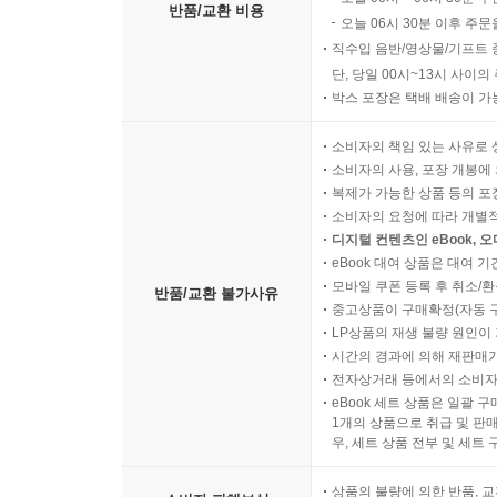
반품/교환 비용
오늘 06시 30분 이후 주문
직수입 음반/영상물/기프트 
단, 당일 00시~13시 사이
박스 포장은 택배 배송이 가
소비자의 책임 있는 사유로 
소비자의 사용, 포장 개봉에 
복제가 가능한 상품 등의 포장을 
소비자의 요청에 따라 개별
디지털 컨텐츠인 eBook, 
eBook 대여 상품은 대여 기
모바일 쿠폰 등록 후 취소/환
반품/교환 불가사유
중고상품이 구매확정(자동 
LP상품의 재생 불량 원인이 기
시간의 경과에 의해 재판매가
전자상거래 등에서의 소비자
eBook 세트 상품은 일괄 
1개의 상품으로 취급 및 판매
우, 세트 상품 전부 및 세트
상품의 불량에 의한 반품, 교