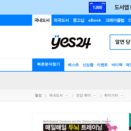
국내도서
외국도서
중고샵
eBook
크레마클럽
C
빠른분야찾기
베스트
신상품
이벤트
바이백
매
웰컴
국내도서
건강 취미
취미기타