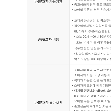
반품/교환 가능기간
중고상품의 경우 출고 완료일
모바일 쿠폰의 경우 유효기간(
고객의 단순변심 및 착오구
직수입양서/직수입일서중 일
단, 아래의 주문/취소 조건인
오늘 00시 ~ 06시 30분 
반품/교환 비용
오늘 06시 30분 이후 주문
직수입 음반/영상물/기프트 
단, 당일 00시~13시 사이
박스 포장은 택배 배송이 가
소비자의 책임 있는 사유로 
소비자의 사용, 포장 개봉에 
복제가 가능한 상품 등의 포장을 
소비자의 요청에 따라 개별
디지털 컨텐츠인 eBook, 
eBook 대여 상품은 대여 기
모바일 쿠폰 등록 후 취소/환
반품/교환 불가사유
중고상품이 구매확정(자동 