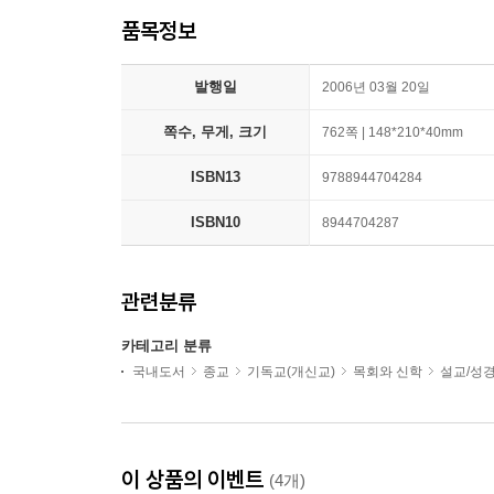
품목정보
발행일
2006년 03월 20일
쪽수, 무게, 크기
762쪽 | 148*210*40mm
ISBN13
9788944704284
ISBN10
8944704287
관련분류
카테고리 분류
국내도서
종교
기독교(개신교)
목회와 신학
설교/성
이 상품의 이벤트
(4개)