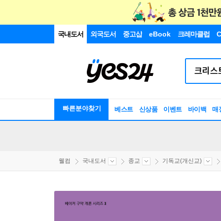
국내도서
외국도서
중고샵
eBook
크레마클럽
C
빠른분야찾기
베스트
신상품
이벤트
바이백
매
웰컴
국내도서
종교
기독교(개신교)