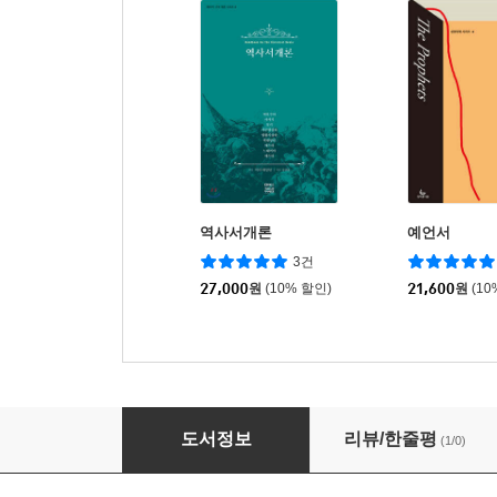
역사서개론
예언서
3건
27,000
원
(10% 할인)
21,600
원
(10
예언서개론
도서정보
리뷰/한줄평
(1/0)