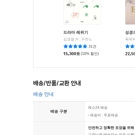
드라마 레위기
성경과
김경열 저
두란노
육에녹
|
31건
15,300
원
(10% 할인)
22,5
배송/반품/교환 안내
배송 안내
예스24 배송
배송 구분
배송비 : 무료배송
안전하고 정확한 포장을 위해 
고객님께 배송되는 모든 상품을