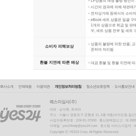
LP상품의 재생 불량 원인이 기
시간의 경과에 의해 재판매가
전자상거래 등에서의 소비자
eBook 세트 상품은 일괄 
1개의 상품으로 취급 및 판매
우, 세트 상품 전부 및 세트
상품의 불량에 의한 반품, 교
소비자 피해보상
준하여 처리됨
환불 지연에 따른 배상
대금 환불 및 환불 지연에 
회사소개
인재채용
이용약관
개인정보처리방침
청소년보호정책
도서홍보안내
대표 : 김석환, 최세라
주소 : 서울시 영등포구 은행로 11, 5층~6층(여의도동,일신
사업자등록번호 : 229-81-37000 통신판매업신고 : 제 200
이메일 : yes24help@yes24.com 호스팅 서비스사업자 :
Copyright ⓒ YES24 Corp. All Rights Reserved.