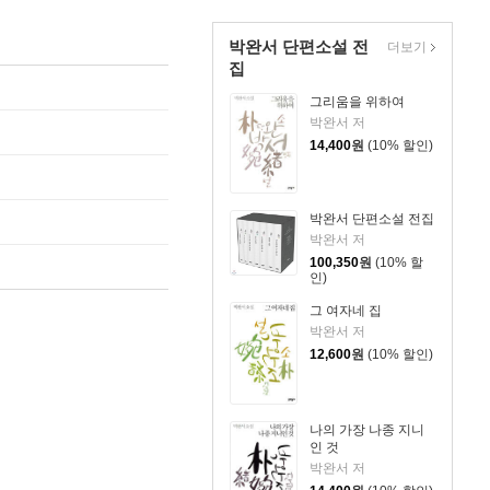
박완서 단편소설 전
더보기
집
그리움을 위하여
박완서 저
14,400
원
(10% 할인)
박완서 단편소설 전집
박완서 저
100,350
원
(10% 할
인)
그 여자네 집
박완서 저
12,600
원
(10% 할인)
나의 가장 나종 지니
인 것
박완서 저