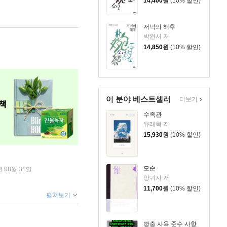
14,400
원
(10% 할인)
저녁의 해후
박완서 저
14,850
원
(10% 할인)
이 분야 베스트셀러
더보기
수족관
유래혁 저
15,930
원
(10% 할인)
모순
년 08월 31일
양귀자 저
11,700
원
(10% 할인)
펼쳐보기
빵충 사육 준수 사항