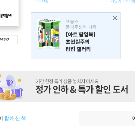
9,800원
매입가 2,800
프랑스
퐁피두센터 기획
[아트 팝업북]
유하기
초현실주의
팝업 갤러리
들이
함께 산 책