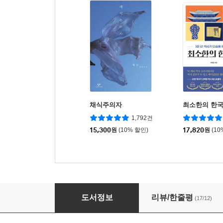
채식주의자
최소한의 한
1,792건
15,300
원
(10% 할인)
17,820
원
(10
그 여자네 집
도서정보
리뷰/한줄평
(17/12)