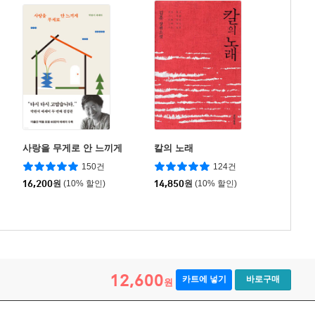
사랑을 무게로 안 느끼게
칼의 노래
150건
124건
16,200
원
(10% 할인)
14,850
원
(10% 할인)
12,600
카트에 넣기
바로구매
원