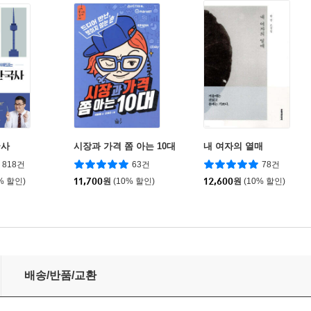
국사
시장과 가격 쫌 아는 10대
내 여자의 열매
818건
63건
78건
% 할인)
11,700
원
(10% 할인)
12,600
원
(10% 할인)
배송/반품/교환