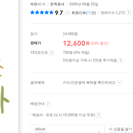
박완서
저
문학동네
2006년 08월 25일
9.7
회원리뷰(
29
건)
판매지수 1,272
정가
14,000원
12,600
원
판매가
(10% 할인)
YES포인트
700원 (5% 적립)
5만원이상 구매 시 2천원 추가적립
결제혜택
카드/간편결제 혜택을 확인하세요
배송안내
배송비 : 유료 (도서 15,000원 이상 무료)
eBook
이 상품을 팔기