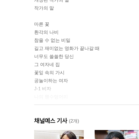
작가의 말
마른 꽃
환각의 나비
참을 수 없는 비밀
길고 재미없는 영화가 끝나갈 때
너무도 쓸쓸한 당신
그 여자네 집
꽃잎 속의 가시
공놀이하는 여자
J-1 비자
나의 웬수덩어리
해설 - 겉멋과 정욕 / 박혜경
채널예스 기사
(2개)
작가 연보
단편소설 연보