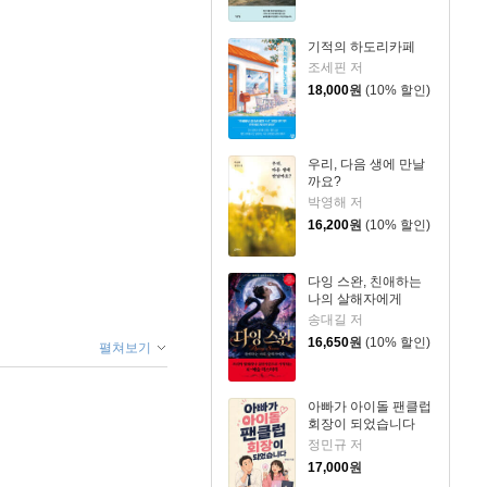
기적의 하도리카페
조세핀 저
18,000
원
(10% 할인)
우리, 다음 생에 만날
까요?
박영해 저
16,200
원
(10% 할인)
다잉 스완, 친애하는
나의 살해자에게
송대길 저
16,650
원
(10% 할인)
펼쳐보기
아빠가 아이돌 팬클럽
회장이 되었습니다
정민규 저
17,000
원