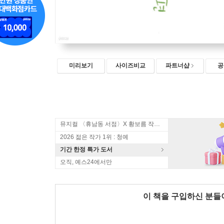
미리보기
사이즈비교
파트너샵
공
뮤지컬 〈휴남동 서점〉X 황보름 작가 북토크
2026 젊은 작가 1위 : 청예
기간 한정 특가 도서
오직, 예스24에서만
이 책을 구입하신 분