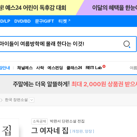
D/LP
DVD/BD
문구
/GIFT
티켓
독서유형검사
장안내
채널예스
사락
예스펀딩
클래스24
RBTI Lab
여
독서유형검사
주말에는 더욱 알뜰하게!
최대 2,000원 상품권 받으
한국 장편소설
박완서 단편소설 전집
소득공제
그 여자네 집
[ 개정판, 양장 ]