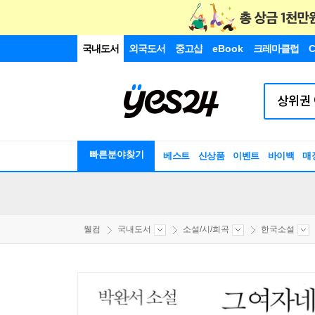
국내도서
외국도서
중고샵
eBook
크레마클럽
C
빠른분야찾기
베스트
신상품
이벤트
바이백
매
웰컴
국내도서
소설/시/희곡
한국소설