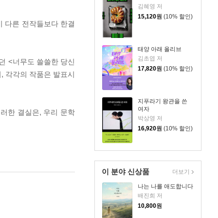
김혜영 저
15,120
원
(10% 할인)
듯이 다른 전작들보다 한결
태양 아래 올리브
김초엽 저
던 <너무도 쓸쓸한 당신
17,820
원
(10% 할인)
며, 각각의 작품은 발표시
지푸라기 왕관을 쓴
여자
러한 결실은, 우리 문학
박상영 저
16,920
원
(10% 할인)
이 분야 신상품
더보기
나는 나를 애도합니다
배진희 저
10,800
원