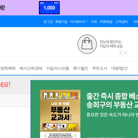
로그인
회원가입
마이페이지
카트
주문/배송
고객센터
Gl
름방학혜택
예사단독판매
이달의사은품
특가할인
추천도서
대량/법인
세요!