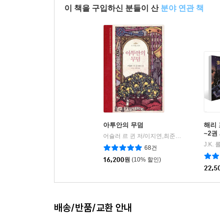
이 책을 구입하신 분들이 산
분야 연관 책
아투안의 무덤
해리 
~2권
어슐러 르 귄 저/이지연,최준영 역
황금가지
|
J.K.
68건
16,200
원
(10% 할인)
22,5
배송/반품/교환 안내