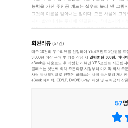
능력을 가진 주인공 게드는 실수로 불러 낸 그림
그것의 이름을 알아내는 일이다. 모든 사물에 고유
자아 발견이라는 주제에 연결된다. 『어스시의 마
무덤』에서 아르하는 빼앗긴 자기 이름을 되찾아야 한
회원리뷰
세 번째 작품 『머나먼 바닷가』에서는 죽음의 문
(57건)
자기가 누구인지를 진정으로 발견해야 하는데, 나이
매주 10건의 우수리뷰를 선정하여 YES포인트 3만원을 드
3,000원 이상 구매 후 리뷰 작성 시
일반회원 300원, 마니아
‘자아’를 없애 버리는 죽음에 직면하여 이를 극복해
eBook은 다운로드 후 작성한 리뷰만 YES포인트 지급됩니
강제할 수 있는 폭력과 지배력을 잃은 후에도 여전히 
클래스는 첫번째 회차 주문확정 시점부터 마지막 회차 주문
사락 독서모임으로 진행된 클래스는 사락 독서모임 게시판
eBook 페이백, CD/LP, DVD/Blu-ray, 패션 및 판매금
57
명