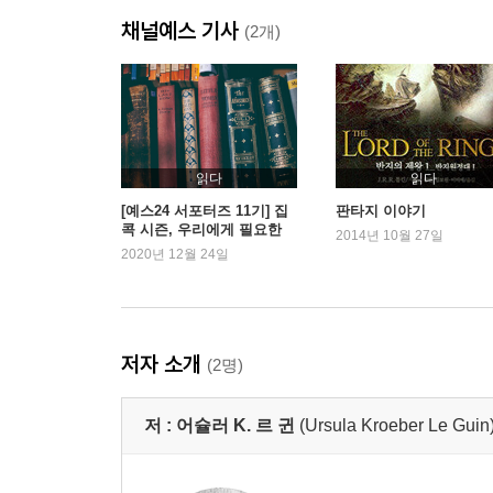
채널예스 기사
(2개)
읽다
읽다
[예스24 서포터즈 11기] 집
판타지 이야기
콕 시즌, 우리에게 필요한
2014년 10월 27일
‘판타지’ 시리즈
2020년 12월 24일
저자 소개
(2명)
저 :
어슐러 K. 르 귄
(Ursula Kroeber Le Guin