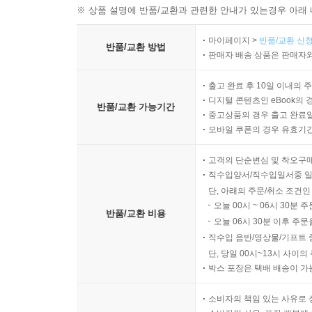
※ 상품 설명에 반품/교환과 관련한 안내가 있는경우 아래 
마이페이지 >
반품/교환 신청
반품/교환 방법
판매자 배송 상품은 판매자와
출고 완료 후 10일 이내의 
디지털 콘텐츠인 eBook의 
반품/교환 가능기간
중고상품의 경우 출고 완료일
모바일 쿠폰의 경우 유효기간(
고객의 단순변심 및 착오구
직수입양서/직수입일서중 일
단, 아래의 주문/취소 조건인
오늘 00시 ~ 06시 30분 
반품/교환 비용
오늘 06시 30분 이후 주문
직수입 음반/영상물/기프트 
단, 당일 00시~13시 사이
박스 포장은 택배 배송이 가
소비자의 책임 있는 사유로 