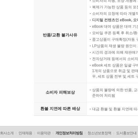
소비자의 사용, 포장 개봉에 
복제가 가능한 상품 등의 포장을 
소비자의 요청에 따라 개별
디지털 컨텐츠인 eBook, 
eBook 대여 상품은 대여 기
모바일 쿠폰 등록 후 취소/환
반품/교환 불가사유
중고상품이 구매확정(자동 
LP상품의 재생 불량 원인이 기
시간의 경과에 의해 재판매가
전자상거래 등에서의 소비자
eBook 세트 상품은 일괄 
1개의 상품으로 취급 및 판매
우, 세트 상품 전부 및 세트
상품의 불량에 의한 반품, 교
소비자 피해보상
준하여 처리됨
환불 지연에 따른 배상
대금 환불 및 환불 지연에 
회사소개
인재채용
이용약관
개인정보처리방침
청소년보호정책
도서홍보안내