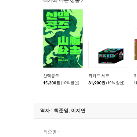
작가의 다른 상품
산맥공주
위키드 세트
위
15,300
원
(10% 할인)
81,900
원
(10% 할인)
1
역자 : 최준영, 이지연
최준영 :