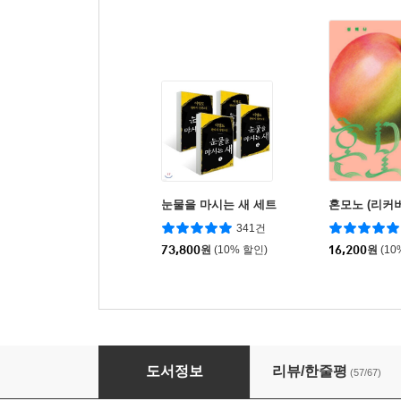
눈물을 마시는 새 세트
혼모노 (리커버
341건
73,800
원
(10% 할인)
16,200
원
(10
어스시의 마법사
도서정보
리뷰/한줄평
(57/67)