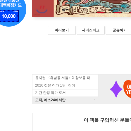
미리보기
사이즈비교
공유하기
뮤지컬 〈휴남동 서점〉X 황보름 작가 북토크
2026 젊은 작가 1위 : 청예
기간 한정 특가 도서
오직, 예스24에서만
이 책을 구입하신 분