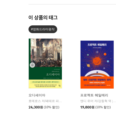
이 상품의 태그
#영화드라마원작
오디세이아
프로젝트 헤일메리
호메로스 저/페테르 파울 루벤스 그림/박문재 역
앤디 위어 저/강동혁 역
현대지성
|
|
24,300
원
(10% 할인)
19,800
원
(10% 할인)