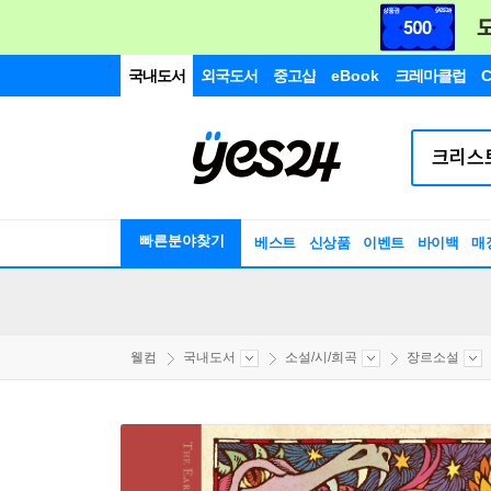
국내도서
외국도서
중고샵
eBook
크레마클럽
C
빠른분야찾기
베스트
신상품
이벤트
바이백
매
웰컴
국내도서
소설/시/희곡
장르소설