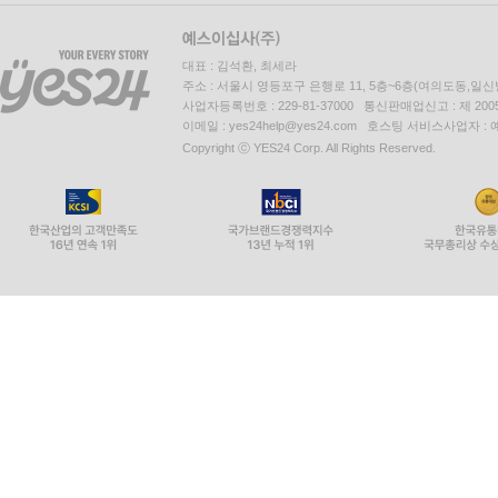
대표 : 김석환, 최세라
주소 : 서울시 영등포구 은행로 11, 5층~6층(여의도동,일신
사업자등록번호 : 229-81-37000 통신판매업신고 : 제 200
이메일 : yes24help@yes24.com 호스팅 서비스사업자 :
Copyright ⓒ YES24 Corp. All Rights Reserved.