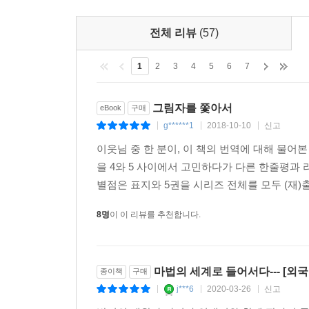
전체 리뷰
(57)
1
2
3
4
5
6
7
그림자를 쫓아서
eBook
구매
g******1
2018-10-10
신고
|
|
|
이웃님 중 한 분이, 이 책의 번역에 대해 물어
을 4와 5 사이에서 고민하다가 다른 한줄평과
별점은 표지와 5권을 시리즈 전체를 모두 (재)출
8명
이 이 리뷰를 추천합니다.
마법의 세계로 들어서다--- [외
종이책
구매
j***6
2020-03-26
신고
|
|
|