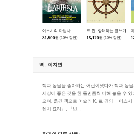
어스시의 마법사
르 귄, 항해하는 글쓰기
마
31,500
원
(10% 할인)
15,120
원
(10% 할인)
1
역 :
이지연
책과 동물을 좋아하는 어린이였다가 책과 동물과
세상에 좋은 것을 한 톨만큼씩 더해 놓을 수 
으며, 옮긴 책으로 어슐러 K. 르 귄의 「어스
렌치 요리』, 『빈...