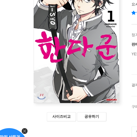
요
정
판
Y
결
구
사이즈비교
공유하기