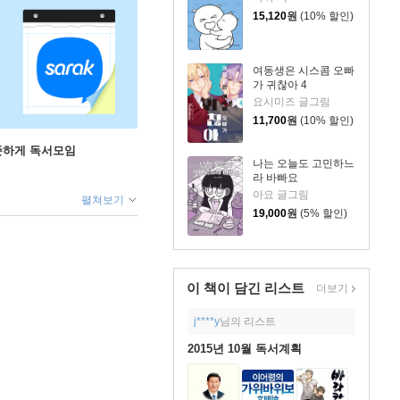
15,120
원
(10% 할인)
여동생은 시스콤 오빠
가 귀찮아 4
요시미즈 글그림
11,700
원
(10% 할인)
꾸준하게 독서모임
나는 오늘도 고민하느
라 바빠요
아요 글그림
펼쳐보기
19,000
원
(5% 할인)
이 책이 담긴
리스트
더보기
j****y
님의 리스트
2015년 10월 독서계획