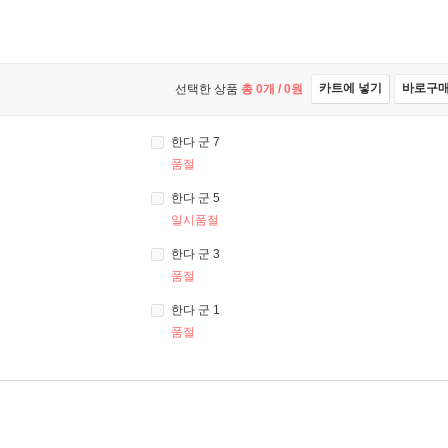
카트에 넣기
바로구
선택한 상품
총
0
개 /
0
원
한다 군 7
품절
한다 군 5
일시품절
한다 군 3
품절
한다 군 1
품절