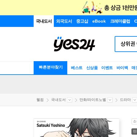
국내도서
외국도서
중고샵
eBook
크레마클럽
C
빠른분야찾기
베스트
신상품
이벤트
바이백
매
웰컴
국내도서
만화/라이트노벨
드라마
소
만