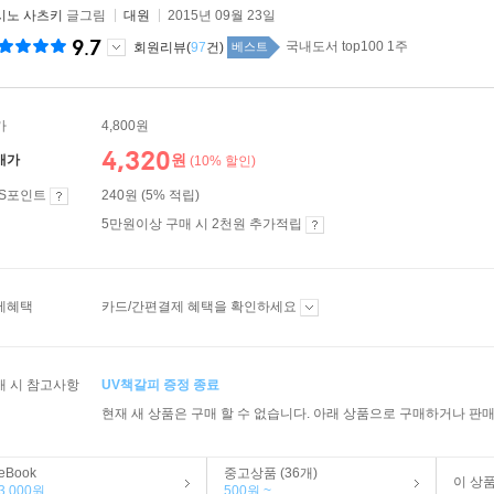
시노 사츠키
글그림
대원
2015년 09월 23일
9.7
국내도서 top100 1주
회원리뷰(
97
건)
베스트
가
4,800원
4,320
원
매가
(10% 할인)
ES포인트
240원 (5% 적립)
5만원이상 구매 시 2천원 추가적립
제혜택
카드/간편결제 혜택을 확인하세요
매 시 참고사항
UV책갈피 증정 종료
현재 새 상품은 구매 할 수 없습니다. 아래 상품으로 구매하거나 판매
eBook
중고상품 (36개)
이 상
3,000원
500원 ~