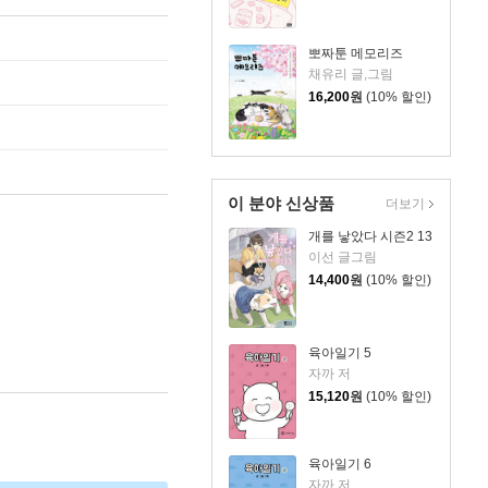
뽀짜툰 메모리즈
채유리 글,그림
16,200
원
(10% 할인)
이 분야 신상품
더보기
개를 낳았다 시즌2 13
이선 글그림
14,400
원
(10% 할인)
육아일기 5
자까 저
15,120
원
(10% 할인)
육아일기 6
자까 저