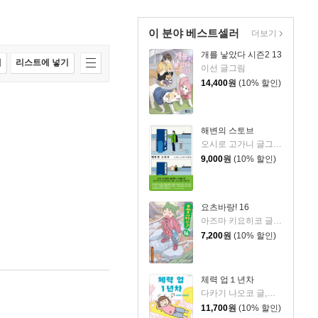
이 분야 베스트셀러
더보기
개를 낳았다 시즌2 13
매
리스트에 넣기
이선 글그림
14,400
원
(10% 할인)
해변의 스토브
오시로 고가니 글그림/김진희 역
9,000
원
(10% 할인)
요츠바랑! 16
아즈마 키요히코 글,그림
7,200
원
(10% 할인)
체력 업１년차
다카기 나오코 글,그림
11,700
원
(10% 할인)