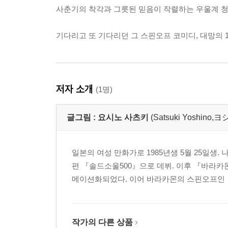
사춘기의 착각과 그릇된 믿음이 작렬하는 우울계 청춘
기다리고 또 기다리던 그 스핀오프 코미디, 대망의 1
저자 소개
(1명)
글그림 :
요시노 사츠키
(Satsuki Yoshino
일본의 여성 만화가로 1985년생 5월 25일생
편 『솔드소울500』으로 데뷔. 이후 『바라카몬
메이션화되었다. 이어 바라카몬의 스핀오프인 『
작가의 다른 상품