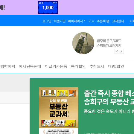
로그인
회원가입
마이페이지
카트
주문/배송
고객센터
Gl
름방학혜택
예사단독판매
이달의사은품
특가할인
추천도서
대량/법인