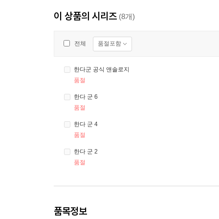
이 상품의 시리즈
(8개)
품절포함
전체
한다군 공식 앤솔로지
품절
한다 군 6
품절
한다 군 4
품절
한다 군 2
품절
품목정보