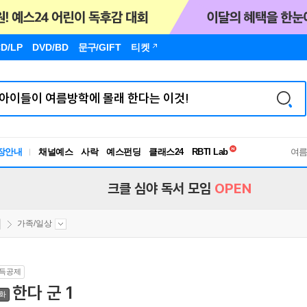
D/LP
DVD/BD
문구
/GIFT
티켓
독서유형검사
RBTI Lab
장안내
채널예스
사락
예스펀딩
클래스24
독서유형검사
여
크클 심야 독서 모임
OPEN
가족/일상
득공제
한다 군 1
화