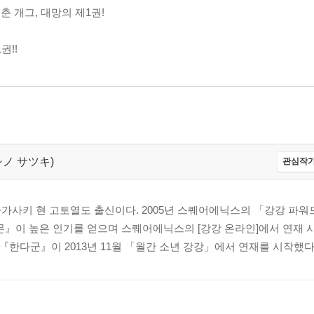
 개그, 대망의 제1권!
권!!
,ヨシノ サツキ)
관심작가
. 나가사키 현 고토열도 출신이다. 2005년 스퀘어에닉스의 「강강 파
』이 높은 인기를 얻으며 스퀘어에닉스의 [강강 온라인]에서 연재 시작
한다군』이 2013년 11월 「월간 소년 강강」에서 연재를 시작했다