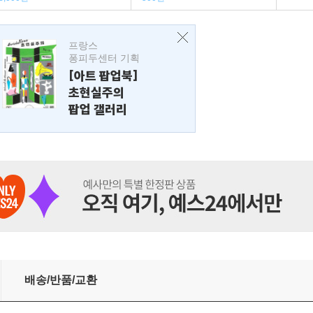
프랑스
퐁피두센터 기획
[아트 팝업북]
초현실주의
팝업 갤러리
배송/반품/교환