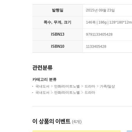
발행일
2015년 09월 23일
쪽수, 무게, 크기
146쪽 | 186g | 128*180*12
ISBN13
9791133405428
ISBN10
1133405428
관련분류
카테고리 분류
국내도서
만화/라이트노벨
드라마
가족/일상
국내도서
만화/라이트노벨
드라마
이 상품의 이벤트
(4개)