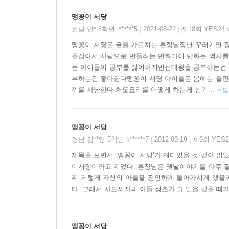
맹꽁이 서당
전남 안* 6학년 l******5
2021-08-22
제18회 YES2
|
|
맹꽁이 서당은 글을 가르치는 훈장님장난 꾸러기인 장
을잡아서 사람으로 만들려는 만화다이 만화는 역사
는 아이들이 공부를 싫어하지만선대왕을 공부하는건
부하는건 좋아한다맹꽁이 서당 아이들은 봄에는 들판
끼를 사냥한다 처도요리를 어떻게 하는게 신기...
더보
맹꽁이 서당
경남 김**명 5학년 k******7
2012-09-19
제9회 YES
|
|
제목을 보면서 ‘맹꽁이 서당’가 재미있을 것 같아 읽
이서당이라고 지었다. 훈장님은 옛날이야기를 아주 잘
찌 저렇게 자신의 아들을 잔인하게 돌아가시게 했을까
다. 그래서 사도세자의 아들 정조가 그 일을 갚을 때가
맹꽁이 서당