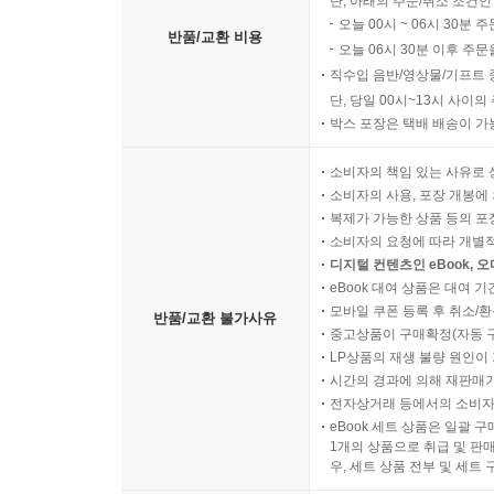
단, 아래의 주문/취소 조건인
오늘 00시 ~ 06시 30분 
반품/교환 비용
오늘 06시 30분 이후 주문
직수입 음반/영상물/기프트 
단, 당일 00시~13시 사이
박스 포장은 택배 배송이 가
소비자의 책임 있는 사유로 
소비자의 사용, 포장 개봉에 
복제가 가능한 상품 등의 포장을 
소비자의 요청에 따라 개별
디지털 컨텐츠인 eBook, 
eBook 대여 상품은 대여 기
모바일 쿠폰 등록 후 취소/환
반품/교환 불가사유
중고상품이 구매확정(자동 
LP상품의 재생 불량 원인이 기
시간의 경과에 의해 재판매가
전자상거래 등에서의 소비자
eBook 세트 상품은 일괄 
1개의 상품으로 취급 및 판매
우, 세트 상품 전부 및 세트