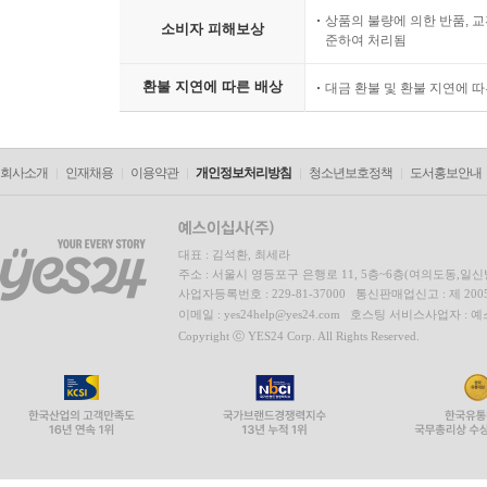
상품의 불량에 의한 반품, 교
소비자 피해보상
준하여 처리됨
환불 지연에 따른 배상
대금 환불 및 환불 지연에 
회사소개
인재채용
이용약관
개인정보처리방침
청소년보호정책
도서홍보안내
대표 : 김석환, 최세라
주소 : 서울시 영등포구 은행로 11, 5층~6층(여의도동,일신
사업자등록번호 : 229-81-37000 통신판매업신고 : 제 200
이메일 : yes24help@yes24.com 호스팅 서비스사업자 :
Copyright ⓒ YES24 Corp. All Rights Reserved.