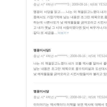
충남 서* 4학년 t**********3
2009-09-16
제6회 YES
|
|
맹꽁이 서당을 읽고......나는 이 책을읽고느꼈다.
중에서도 가장기억에 남는 내용은 조그만 제목으로,
하는데 나쁜사또가 낮 에재물들을 긁어오라고 시킨사람
고 내가 옛날 그 시대 사람이였다면 맞서 싸우거나,다
같다.또 세금을...
더보기
맹꽁이서당1
충남 서* 4학년 m********i
2008-09-16
제5회 YES2
|
|
나는 이 책을읽고느꼈다.내가 모를 역사를 알아서 좋
남는 내용은 조그만 제목으로 풍수지리설과 도선대
낮 에재물들을 긁어오라고 시킨사람들이라 불리고 있다
맹꽁이서당
충남 서* 4학년 y********0
2008-09-12
제5회 YES2
|
|
이이야기는 역사책이다.이책을 보면 역사에 대해서