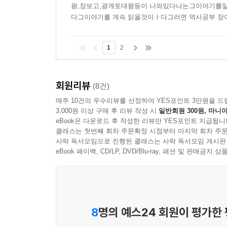
왕,장보고,광게토대왕등이 나와있다나는그이야기를일
다그이야기를 게속 읽을것이ㅏ다그러면 역사공부 
1
2
회원리뷰
(8건)
매주 10건의 우수리뷰를 선정하여 YES포인트 3만원을 드
3,000원 이상 구매 후 리뷰 작성 시
일반회원 300원, 마니아
eBook은 다운로드 후 작성한 리뷰만 YES포인트 지급됩니
클래스는 첫번째 회차 주문확정 시점부터 마지막 회차 주문
사락 독서모임으로 진행된 클래스는 사락 독서모임 게시판
eBook 페이백, CD/LP, DVD/Blu-ray, 패션 및 판매금
8
명의 예스24 회원이 평가한