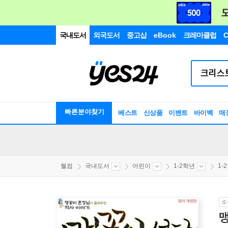
국내도서
외국도서
중고샵
eBook
크레마클럽
C
빠른분야찾기
베스트
신상품
이벤트
바이백
매
웰컴
국내도서
어린이
1-2학년
1-
소
맹