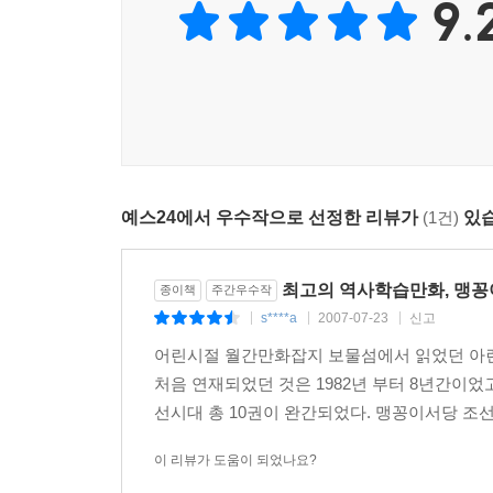
9.
예스24에서 우수작으로 선정한 리뷰가
(1건)
있습
최고의 역사학습만화, 맹꽁
종이책
주간우수작
s****a
2007-07-23
신고
|
|
|
어린시절 월간만화잡지 보물섬에서 읽었던 아련한
처음 연재되었던 것은 1982년 부터 8년간이었고
선시대 총 10권이 완간되었다. 맹꽁이서당 조선시대 편
이 리뷰가 도움이 되었나요?