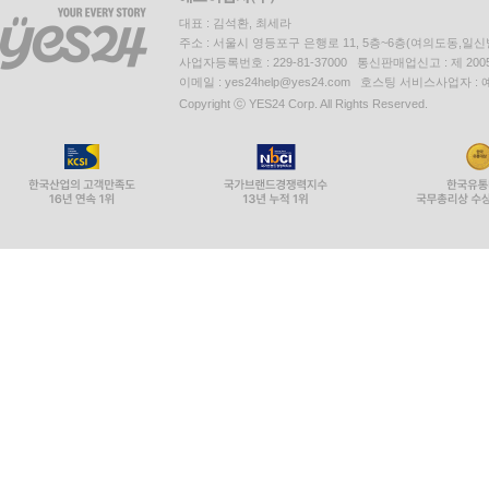
대표 : 김석환, 최세라
주소 : 서울시 영등포구 은행로 11, 5층~6층(여의도동,일신
사업자등록번호 : 229-81-37000 통신판매업신고 : 제 200
이메일 : yes24help@yes24.com 호스팅 서비스사업자 :
Copyright ⓒ YES24 Corp. All Rights Reserved.