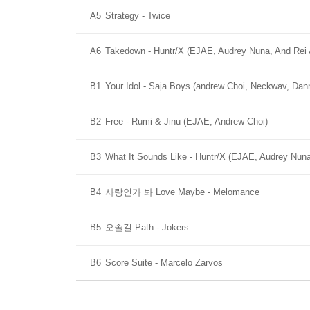
A5
Strategy - Twice
A6
Takedown - Huntr/X (EJAE, Audrey Nuna, And Rei 
B1
Your Idol - Saja Boys (andrew Choi, Neckwav, Da
B2
Free - Rumi & Jinu (EJAE, Andrew Choi)
B3
What It Sounds Like - Huntr/X (EJAE, Audrey Nuna
B4
사랑인가 봐 Love Maybe - Melomance
B5
오솔길 Path - Jokers
B6
Score Suite - Marcelo Zarvos