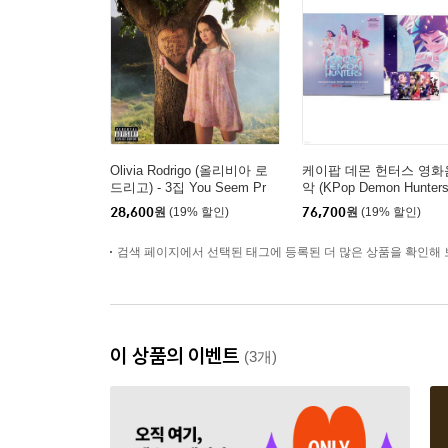
Olivia Rodrigo (올리비아 로
케이팝 데몬 헌터스 영화
드리고) - 3집 You Seem Pr
악 (KPop Demon Hunters
etty Sad For A Girl So In Lo
rom The Netflix Series 
28,600
원
(19% 할인)
76,700
원
(19% 할인)
ve [Alternative Cover]
T) [블루 미스트 컬러 LP]
검색 페이지에서 선택된 태그에 등록된 더 많은 상품을 확인해 
이 상품의 이벤트
(3개)