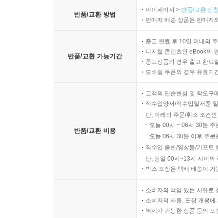
마이페이지 >
반품/교환 신청
반품/교환 방법
판매자 배송 상품은 판매자와
출고 완료 후 10일 이내의 
디지털 콘텐츠인 eBook의 
반품/교환 가능기간
중고상품의 경우 출고 완료일
모바일 쿠폰의 경우 유효기간(
고객의 단순변심 및 착오구
직수입양서/직수입일서중 일
단, 아래의 주문/취소 조건인
오늘 00시 ~ 06시 30분 
반품/교환 비용
오늘 06시 30분 이후 주문
직수입 음반/영상물/기프트 
단, 당일 00시~13시 사이
박스 포장은 택배 배송이 가
소비자의 책임 있는 사유로 
소비자의 사용, 포장 개봉에 
복제가 가능한 상품 등의 포장을 