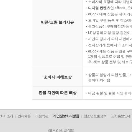
소비자의 요청에 따라 개별
디지털 컨텐츠인 eBook, 
eBook 대여 상품은 대여 기
모바일 쿠폰 등록 후 취소/환
반품/교환 불가사유
중고상품이 구매확정(자동 
LP상품의 재생 불량 원인이 기
시간의 경과에 의해 재판매가
전자상거래 등에서의 소비자
eBook 세트 상품은 일괄 
1개의 상품으로 취급 및 판매
우, 세트 상품 전부 및 세트
상품의 불량에 의한 반품, 교
소비자 피해보상
준하여 처리됨
환불 지연에 따른 배상
대금 환불 및 환불 지연에 
회사소개
인재채용
이용약관
개인정보처리방침
청소년보호정책
도서홍보안내