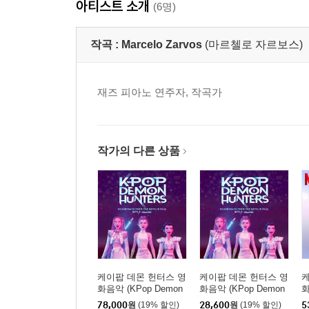
아티스트 소개
(6명)
작곡 :
Marcelo Zarvos
(마르첼로 자르보스)
재즈 피아노 연주자, 작곡가
작가의 다른 상품
케이팝 데몬 헌터스 영
케이팝 데몬 헌터스 영
케
화음악 (KPop Demon
화음악 (KPop Demon
화
Hunters From The Netf
Hunters From The Netf
H
78,000
원
(19% 할인)
28,600
원
(19% 할인)
5