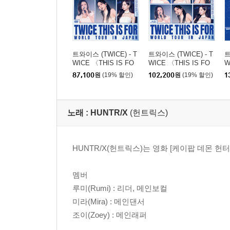
트와이스 (TWICE) - T
트와이스 (TWICE) - T
트
WICE 〈THIS IS FO
WICE 〈THIS IS FO
W
R〉 WORLD TOUR IN
R〉 WORLD TOUR IN
R
87,100
원
(19% 할인)
102,200
원
(19% 할인)
1
JAPAN [통상반 DVD]
JAPAN [통상반 Blu-ra
J
y]
u-
노래 :
HUNTR/X
(헌트릭스)
HUNTR/X(헌트릭스)는 영화 [케이팝 데몬 헌
멤버
루미(Rumi) : 리더, 메인보컬
미라(Mira) : 메인댄서
조이(Zoey) : 메인래퍼