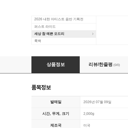
2026 내한 아티스트 음반 기획전
퍼스트 라이드
세상 참 예쁜 오드리
룩백
케이팝 데몬 헌터스 영화음악 (KPop Demon Hunters
상품정보
리뷰/한줄평
(0/0)
품목정보
발매일
2026년 07월 09일
시간, 무게, 크기
2,000g
제조국
미국