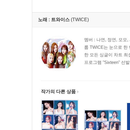
lix Series OST) [혼문
lix Series OST)
l
헤이즈 컬러 LP]
노래 :
트와이스
(TWICE)
멤버 : 나연, 정연, 모모
룹 TWICE는 눈으로 
한 모든 싱글이 차트 최
프로그램 "Sixteen" 선발
작가의 다른 상품