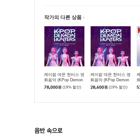
작가의 다른 상품
케이팝 데몬 헌터스 영
케이팝 데몬 헌터스 영
케
화음악 (KPop Demon
화음악 (KPop Demon
화
Hunters From The Netf
Hunters From The Netf
H
78,000
원
(19% 할인)
28,600
원
(19% 할인)
5
lix Series OST) [혼문
lix Series OST)
l
헤이즈 컬러 LP]
음반 속으로