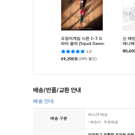
오징어게임 시즌 1~3 드
신 에반
라마 음악 (Squid Game:
애니메이
Music From The Netflix
vangel
80,60
1건
Original Series OST)
by Sag
[핑크 & 그린 컬러 2LP]
69,200
원
(19% 할인)
배송/반품/교환 안내
배송 안내
예스24 배송
배송 구분
배송비 : 무료배송
안전하고 정확한 포장을 위해 