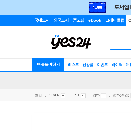
국내도서
외국도서
중고샵
eBook
크레마클럽
C
빠른분야찾기
베스트
신상품
이벤트
바이백
매
웰컴
CD/LP
OST
영화
영화(수입)