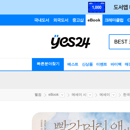
국내도서
외국도서
중고샵
eBook
크레마클럽
C
빠른분야찾기
베스트
신상품
이벤트
바이백
매
웰컴
eBook
에세이 시
에세이
한국