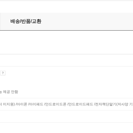
배송/반품/교환
기
능 제공 안함
니터 미지원) /아이폰 /아이패드 /안드로이드폰 /안드로이드패드 /전자책단말기(저사양 기기 