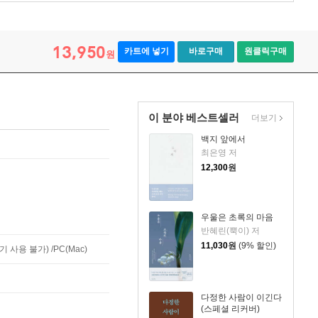
13,950
카트에 넣기
바로구매
원클릭구매
원
이 분야 베스트셀러
더보기
백지 앞에서
최은영 저
12,300
원
우울은 초록의 마음
반혜린(뿍이) 저
11,030
원
(9% 할인)
사용 불가) /PC(Mac)
다정한 사람이 이긴다
(스페셜 리커버)