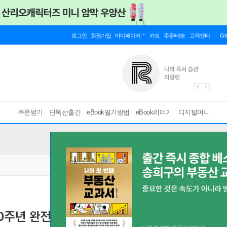
로그인
회원가입
마이페이지
카트
주문/배송
고객센터
Gl
쿠폰받기
단독선출간
eBook필기방법
eBook리더기
디지털머니
10주년 완전판)
아직도 마음이 자라는 우리에게
[ EPUB ]