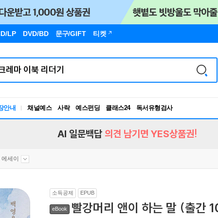
D/LP
DVD/BD
문구
/GIFT
티켓
장안내
채널예스
사락
예스펀딩
클래스24
독서유형검사
RBTI Lab
독서유형검사
AI 일문백답
의견 남기면 YES상품권!
 에세이
소득공제
EPUB
빨강머리 앤이 하는 말 (출간 
eBook