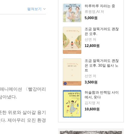
하루하루 자라는 중
펼쳐보기
류원영,AI 저
5,000
원
조금 절뚝거려도 괜찮
은 오후.
선연 저
12,600
원
조금 절뚝거려도 괜찮
은 오후. 30일 필사 노
트
선연 저
3,500
원
은 애니메이션 〈빨강머리
허술함과 반짝임 사이
담아냈다.
에서, 웃다
김지영 저
10,600
원
뜻한 위로와 살아갈 용기
다. 제아무리 모진 환경