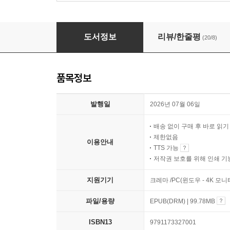
빨강머리 앤이 하는 말 (출간 10주년 완전판)
도서정보
리뷰/한줄평
(20/8)
품목정보
발행일
2026년 07월 06일
배송 없이 구매 후 바로 읽
제한없음
이용안내
TTS 가능
저작권 보호를 위해 인쇄 기
지원기기
크레마 /PC(윈도우 - 4K 모
파일/용량
EPUB(DRM) | 99.78MB
ISBN13
9791173327001