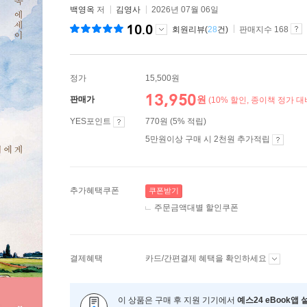
백영옥
저
김영사
2026년 07월 06일
10.0
회원리뷰(
28
건)
판매지수 168
정가
15,500원
13,950
원
판매가
(10% 할인, 종이책 정가 대
YES포인트
770원 (5% 적립)
5만원이상 구매 시 2천원 추가적립
추가혜택쿠폰
쿠폰받기
주문금액대별 할인쿠폰
결제혜택
카드/간편결제 혜택을 확인하세요
이 상품은 구매 후 지원 기기에서
예스24 eBook앱