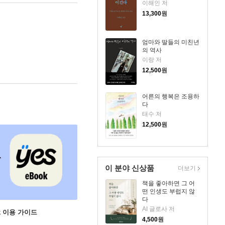
이해인 저
13,300
원
엄마와 딸들의 미친년
의 역사
이랑 저
12,500
원
어른의 행복은 조용하
다
태수 저
12,500
원
이 분야 신상품
더보기
책을 좋아하면 그 어
떤 인생도 부럽지 않
다
AI 글로사 저
ok 이용 가이드
4,500
원