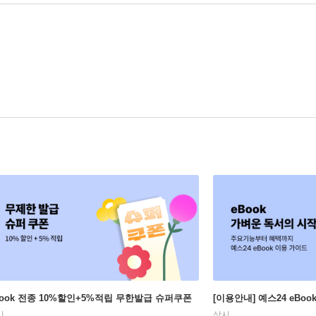
Book 전종 10%할인+5%적립 무한발급 슈퍼쿠폰
[이용안내] 예스24 eBo
시
상시