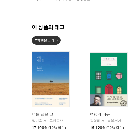
이 상품의 태그
#여행을그리다
너를 담은 길
여행의 이유
정기욱 저
휴먼큐브
김영하 저
복복서가
|
|
17,100
원
(10% 할인)
15,120
원
(10% 할인)