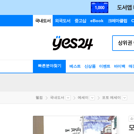
국내도서
외국도서
중고샵
eBook
크레마클럽
C
빠른분야찾기
베스트
신상품
이벤트
바이백
매
웰컴
국내도서
에세이
포토 에세이
소