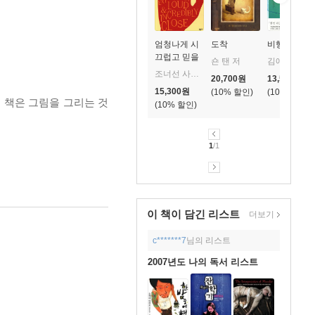
엄청나게 시
도착
비행운
끄럽고 믿을
숀 탠 저
김애란 저
수 없게 가까
조너선 사프란 포어 저/송은주 역
20,700
원
13,500
원
운
15,300
원
10
%
10
%
이 책은 그림을 그리는 것
10
%
1
/1
이 책이 담긴
리스트
더보기
c*******7
님의 리스트
2007년도 나의 독서 리스트