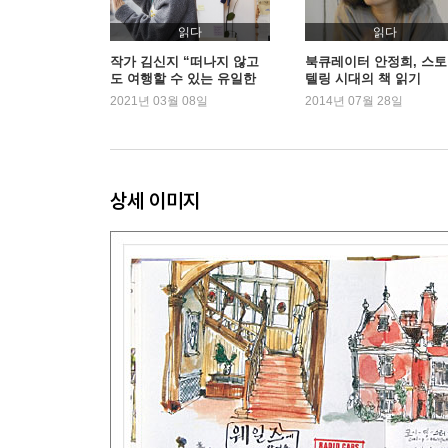
읽다
읽다
작가 김신지 “떠나지 않고
북큐레이터 안정희, 스
도 여행할 수 있는 유일한
텔링 시대의 책 읽기
방법”
2021년 03월 08일
2014년 07월 28일
상세 이미지