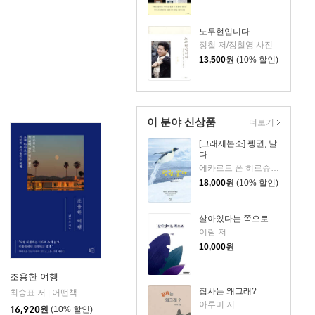
노무현입니다
정철 저/장철영 사진
13,500
원
(10% 할인)
이 분야 신상품
더보기
[그래제본소] 펭귄, 날
다
에카르트 폰 히르슈하우젠 글/슈미트 크리스트만 사진/김동언 역
18,000
원
(10% 할인)
살아있다는 쪽으로
이람 저
10,000
원
조용한 여행
집사는 왜그래?
최승표 저
어떤책
|
아루미 저
16,920
원
(10% 할인)