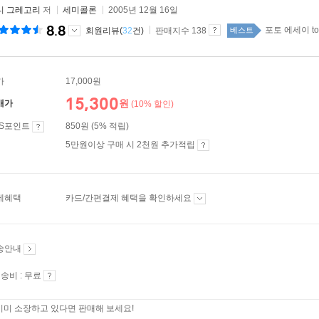
니 그레고리
저
세미콜론
2005년 12월 16일
8.8
포토 에세이 to
회원리뷰(
32
건)
판매지수 138
베스트
가
17,000원
15,300
원
매가
(10% 할인)
ES포인트
850원 (5% 적립)
5만원이상 구매 시 2천원 추가적립
제혜택
카드/간편결제 혜택을 확인하세요
송안내
송비 : 무료
이미 소장하고 있다면 판매해 보세요!