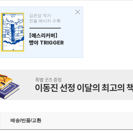
김은성 작가
친필 메시지 수록
---------------
[예스리커버]
빵야 TRIGGER
배송/반품/교환