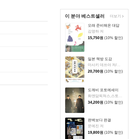
이 분야 베스트셀러
더보기
오래 준비해온 대답
김영하 저
15,750
원
(10% 할인)
일본 책방 도감
마사키 데쓰야 저/백운숙 역
20,700
원
(10% 할인)
도깨비 포토에세이
화앤담픽쳐스,스토리컬쳐 공저
34,200
원
(10% 할인)
완벽보다 완결
문예진 저
19,800
원
(10% 할인)