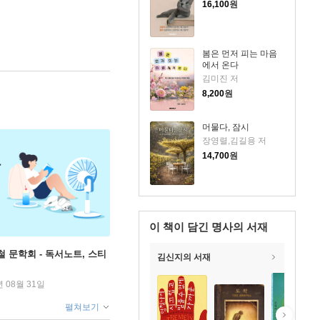
16,100
원
봄은 먼저 피는 마음
에서 온다
김미진 저
8,200
원
머물다, 잠시
장영렬,김길용 저
14,700
원
이 책이 담긴
명사의 서재
철 문학회 - 독서노트, 스티
김신지의 서재
년 08월 31일
펼쳐보기