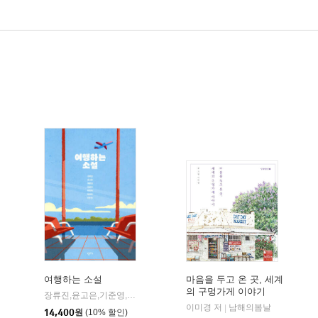
여행하는 소설
마음을 두고 온 곳, 세계
의 구멍가게 이야기
장류진,윤고은,기준영,김금희,이장욱,김애란,천선란 공저
창비교육
|
이미경 저
남해의봄날
|
14,400
원
(10% 할인)