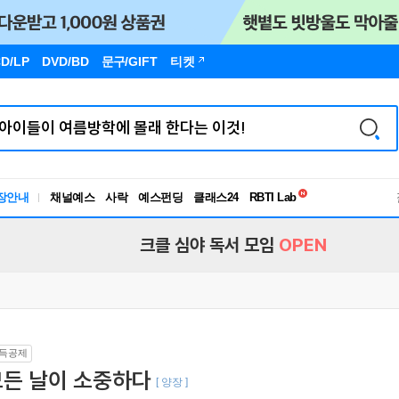
D/LP
DVD/BD
문구
/GIFT
티켓
독서유형검사
장안내
채널예스
사락
예스펀딩
클래스24
RBTI Lab
독서유형검사
크클 심야 독서 모임
OPEN
득공제
모든 날이 소중하다
[ 양장 ]