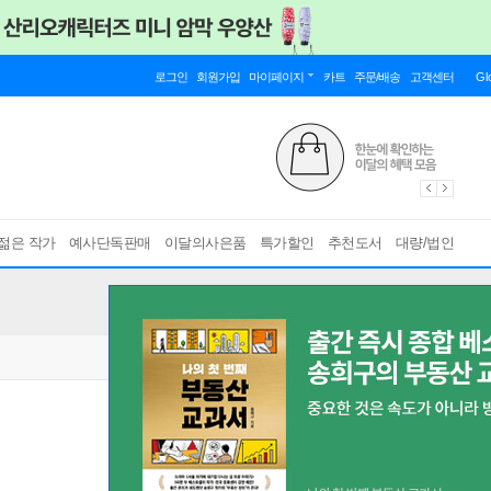
로그인
회원가입
마이페이지
카트
주문/배송
고객센터
Gl
젊은 작가
예사단독판매
이달의사은품
특가할인
추천도서
대량/법인