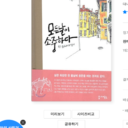
대
정
판
Y
결
배
배
미리보기
사이즈비교
공유하기