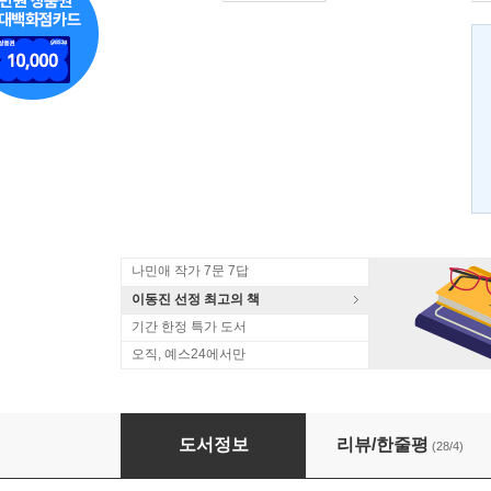
나민애 작가 7문 7답
이동진 선정 최고의 책
기간 한정 특가 도서
오직, 예스24에서만
모든 날이 소중하다
도서정보
리뷰/한줄평
(28/4)