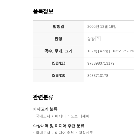
품목정보
발행일
2005년 12월 16일
판형
양장
쪽수, 무게, 크기
132쪽 | 472g | 163*217*20
ISBN13
9788983713179
ISBN10
8983713178
관련분류
카테고리 분류
국내도서
에세이
포토 에세이
수상내역 및 미디어 추천 분류
국내도서
미디어 추천
경향신문