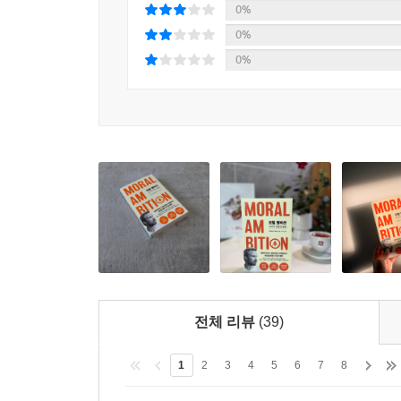
“세상을 바꾼 것은 언제나 행동에 나선 사람들이었
0%
로자 파크스, 우연한 영웅이 아닌 치밀하게 준비된
0%
0%
세상은 언제나 문제를 인식하는 사람보다 문제를 해
오늘날 당연하게 여겨지는 진보 역시 모두 당시에
삶에서 공통점을 발견한다. 그들은 현실에 순응하
야망을 가지고 세상을 바꿔온 인물들은 마음만으로
혁신가들이었다.
대표적인 사례는 미국 흑인 민권운동의 상징인 로
기억하지만, 브레흐만은 역사 속에서 중요한 진실을
운동에 몸담으며 저항 전술 워크숍에 참여하기도 할
것이 아니라 오랫동안 전략을 세우며 준비해온 행
시내버스 인종 분리 규정이 헌법에 위배된다는 
전체 리뷰
(39)
행동하는 사람들에게서 세상을 바꾸는 힘이 만들어
1
2
3
4
5
6
7
8
당신의 능력은 제대로 쓰이고 있는가