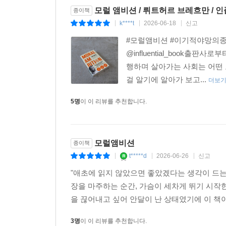
미래가 당신의 이름을 기억하게 하라
모럴 앰비션 / 뤼트허르 브레흐만 / 
종이책
k****t
2026-06-18
신고
|
|
|
먼 미래의 후손들은 지금의 우리를 어떻게 평가할
#모럴앰비션 #이기적야망의종
예정된 파국을 방관했던 세대로 기억되지는 않을까?
@influential_book
우리 인간이며 우리가 행동하지 않으면 정의 역시
행하며 살아가는 사회는 어떤 
할지라도 결국 그것을 움직이는 동력은 개인들의 
걸 알기에 알아가 보고...
안주할 때, 미래를 위해 선한 야망을 품고 행동했던
더보
5명
이 이 리뷰를 추천합니다.
그래서 당신은 이제 무엇을 할 것인가? 바로 이것
맹목적인 희생이나 소극적인 자선의 영역을 넘어 
살아가던 현대인들에게 이제는 역사의 옳은 편에 
모럴앰비션
종이책
것인가, 아니면 그들이 살아갈 내일을 구해낸 도덕적
t*****d
2026-06-26
신고
|
|
|
"애초에 읽지 않았으면 좋았겠다는 생각이 드는 
장을 마주하는 순간, 가슴이 세차게 뛰기 시작한
을 끊어내고 싶어 안달이 난 상태였기에 이 책이 
3명
이 이 리뷰를 추천합니다.