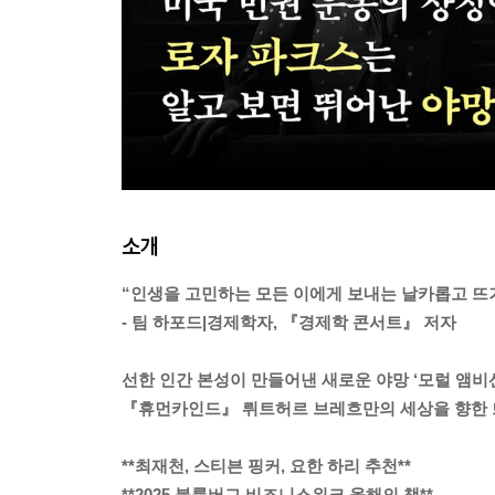
소개
“인생을 고민하는 모든 이에게 보내는 날카롭고 뜨
- 팀 하포드|경제학자, 『경제학 콘서트』 저자
선한 인간 본성이 만들어낸 새로운 야망 ‘모럴 앰비
『휴먼카인드』 뤼트허르 브레흐만의 세상을 향한 
**최재천, 스티븐 핑커, 요한 하리 추천**
**2025 블룸버그 비즈니스위크 올해의 책**