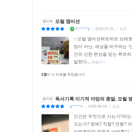
모럴 앰비션
종이책
s*******g
2026-07-21
신고
|
|
|
✨모럴 앰비션뤼트허르 브레흐
망이 아닌, 세상을 바꾸려는 ‘선
간의 선한 본성을 믿는 뤼트허
말한다...
더보기
1명
이 이 리뷰를 추천합니다.
독서기록 이기적 야망의 종말, 모럴 
종이책
g******s
2026-06-16
신고
|
|
|
인간은 무엇으로 사는가?라는 
오는가? 명예? 직함? 연봉?
브레흐만의 질문은 날카롭다. 