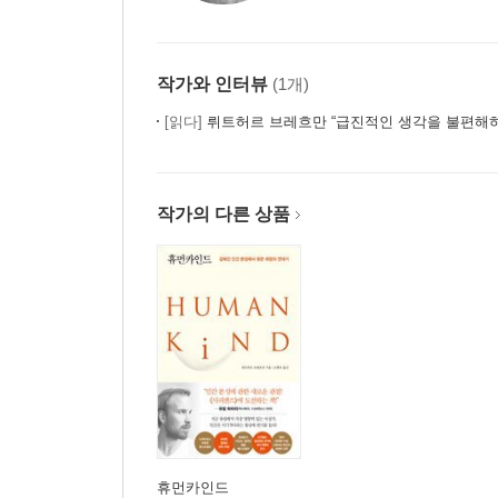
작가와 인터뷰
(1개)
[읽다]
뤼트허르 브레흐만 “급진적인 생각을 불편해하
작가의 다른 상품
휴먼카인드