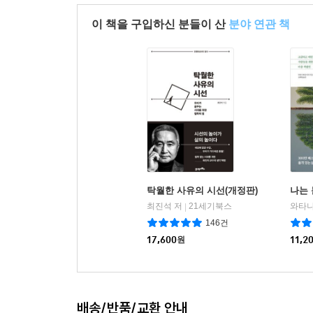
이 책을 구입하신 분들이 산
분야 연관 책
탁월한 사유의 시선(개정판)
나는
최진석 저
21세기북스
|
146건
17,600
원
11,2
배송/반품/교환 안내