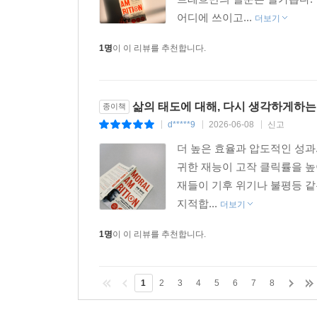
어디에 쓰이고...
더보기
1명
이 이 리뷰를 추천합니다.
삶의 태도에 대해, 다시 생각하게하는 
종이책
d*****9
2026-06-08
신고
|
|
|
더 높은 효율과 압도적인 성과.
귀한 재능이 고작 클릭률을 높
재들이 기후 위기나 불평등 같
지적합...
더보기
1명
이 이 리뷰를 추천합니다.
1
2
3
4
5
6
7
8