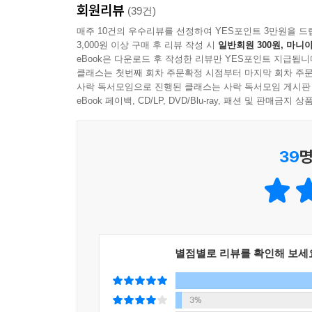
회원리뷰
(39건)
성공의 기준을 다시 쓰는 대담한 선언문이자
매주 10건의 우수리뷰를 선정하여 YES포인트 3만원을 드
3,000원 이상 구매 후 리뷰 작성 시
일반회원 300원, 마니아
당신을 행동하게 만드는 강력한 스토리텔링
eBook은 다운로드 후 작성한 리뷰만 YES포인트 지급됩니
클래스는 첫번째 회차 주문확정 시점부터 마지막 회차 주문
역사학자이자 사상가로 주목받는 저자는 탁월한 
사락 독서모임으로 진행된 클래스는 사락 독서모임 게시판
굳어진 심리학 실험과 역사적 사건들을 재검증하
eBook 페이백, CD/LP, DVD/Blu-ray, 패션 및 판매금
사람들의 이야기를 통해 ‘똑똑한 사람들이 무가치한
이야기는 단순한 정보 전달을 넘어, 독자들이 실
39
명
야망이 도덕적 목적과 만날 때 우리가 직면한 위
실천적 지침서”라고 평했으며, 경제학자 팀 하포드
이 책의 강력한 스토리텔링은 독자들에게 선한 야망
18세기 영국에 노예제 반대 운동을 확산시킨 토머스
만든 롭 매서까지 세상을 바꾸는 것은 권력이나 집단
별점별로 리뷰를 확인해 보세
선한 행동으로 시작되어 바이러스처럼 퍼져 인류의
지금 가장 시급한 문제를 해결하는 데 쓰이고 있는
3%