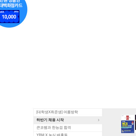
[대학생X취준생] 여름방학
하반기 채용 시작
큰코쌤과 한능검 합격
YBM X 농심 배홍동