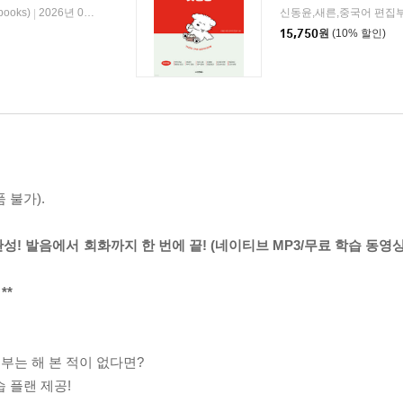
oks)
2026년 07월 20일
신동윤,새른,중국어 편집부
|
15,750
원
(10% 할인)
 불가).
일 완성! 발음에서 회화까지 한 번에 끝! (네이티브 MP3/무료 학습 동
**
부는 해 본 적이 없다면?
습 플랜 제공!