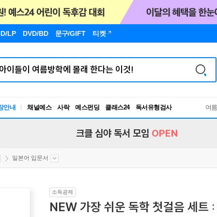
D/LP
DVD/BD
문구
/GIFT
티켓
장안내
채널예스
사락
예스펀딩
클래스24
독서유형검사
여
RBTI Lab
독서유형검사
크클 심야 독서 모임
OPEN
일본어 입문서
소득공제
NEW 가장 쉬운 독학 첫걸음 세트 