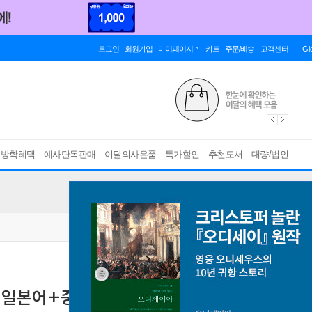
로그인
회원가입
마이페이지
카트
주문/배송
고객센터
Gl
름방학혜택
예사단독판매
이달의사은품
특가할인
추천도서
대량/법인
: 일본어+중국어
[ 2권 ]