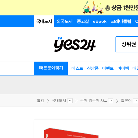
국내도서
외국도서
중고샵
eBook
크레마클럽
C
빠른분야찾기
베스트
신상품
이벤트
바이백
매
웰컴
국내도서
국어 외국어 사...
일본어