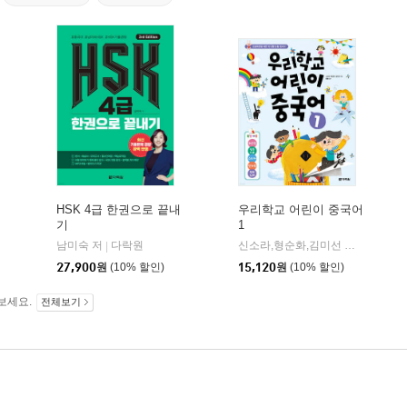
HSK 4급 한권으로 끝내
우리학교 어린이 중국어
기
1
남미숙 저
다락원
신소라,형순화,김미선 글
다락원
|
|
27,900
원
(10% 할인)
15,120
원
(10% 할인)
보세요.
전체보기