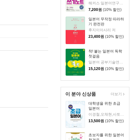
해커스 일본어연구소 저
7,200
원
(10% 할인)
일본어 무작정 따라하
기 완전판
후지이아사리 저
23,400
원
(10% 할인)
착! 붙는 일본어 독학
첫걸음
일본어 공부기술연구소 저
15,120
원
(10% 할인)
이 분야 신상품
더보기
대학생을 위한 초급
일본어
이경철,오채현,사토 아리사 공저
13,500
원
(10% 할인)
초보자를 위한 일본어
첫걸음