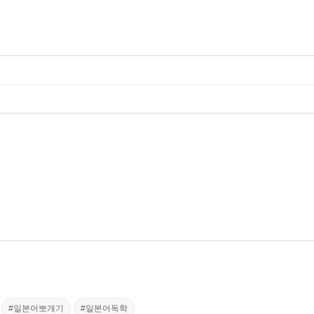
#일본어뽀개기
#일본어독학