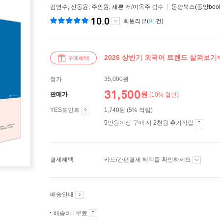
김연수
,
신동윤
,
주인원
,
새른
저/
이옥주
감수
동양북스(동양book
10.0
회원리뷰(
91
건)
2026 상반기 외국어 트렌드 살펴보기
구매혜택
정가
35,000원
31,500
원
판매가
(10% 할인)
YES포인트
1,740원 (5% 적립)
5만원이상 구매 시 2천원 추가적립
결제혜택
카드/간편결제 혜택을 확인하세요
배송안내
배송비 : 무료