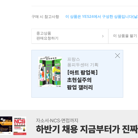
구매 시 참고사항
이 상품은 YES24에서 구성한 상품입니다(낱개
중고상품
이 상품을 팔기
판매요청하기
프랑스
퐁피두센터 기획
[아트 팝업북]
초현실주의
팝업 갤러리