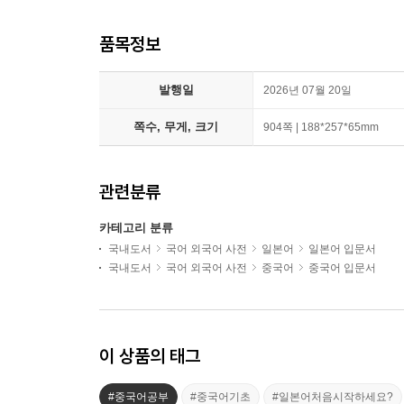
품목정보
발행일
2026년 07월 20일
쪽수, 무게, 크기
904쪽 | 188*257*65mm
관련분류
카테고리 분류
국내도서
국어 외국어 사전
일본어
일본어 입문서
국내도서
국어 외국어 사전
중국어
중국어 입문서
이 상품의 태그
#중국어공부
#중국어기초
#일본어처음시작하세요?