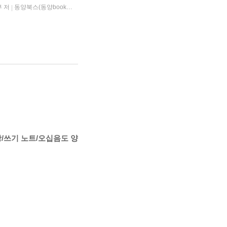
 저
동양북스(동양books)
2026년 07월 20일
|
|
영상/쓰기 노트/오십음도 양