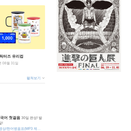
캐릭터즈 유리컵
년 08월 31일
펼쳐보기
중국어 첫걸음
30일 완성! 발
끝!
원어민 MP3/무료 학습 동영상/한어병음표(MP3 제공)/간체자 쓰기 노트/학습 플래너/HSK 단어장