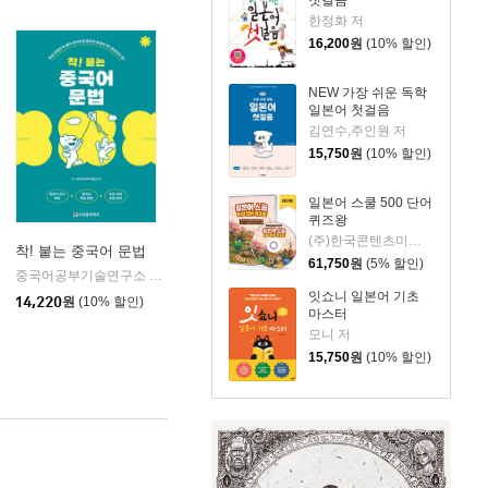
한정화 저
16,200
원
(10% 할인)
NEW 가장 쉬운 독학
일본어 첫걸음
김연수,주인원 저
15,750
원
(10% 할인)
일본어 스쿨 500 단어
퀴즈왕
(주)한국콘텐츠미디어 (부설)한국진로교육센터 저
착! 붙는 중국어 문법
61,750
원
(5% 할인)
중국어공부기술연구소 편저
시사중국어사
|
잇쇼니 일본어 기초
14,220
원
(10% 할인)
마스터
모니 저
15,750
원
(10% 할인)