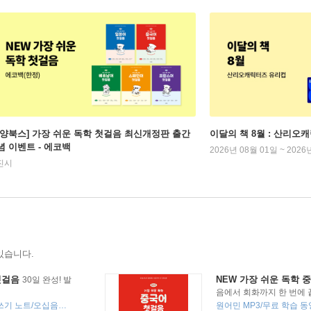
동양북스] 가장 쉬운 독학 첫걸음 최신개정판 출간
이달의 책 8월 : 산리오
념 이벤트 - 에코백
2026년 08월 01일 ~ 2026
진시
있습니다.
첫걸음
NEW 가장 쉬운 독학 
30일 완성! 발
음에서 회화까지 한 번에 
무료 학습 동영상/네이티브 MP3/쓰기 노트/오십음도 양면 카드/다시마빵 기초 단어 100/N4·N5 모의고사