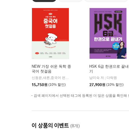
NEW 가장 쉬운 독학 중
HSK 6급 한권으로 끝내
국어 첫걸음
기
신동윤,새른,중국어 편집부 저
동양북스(동양books)
남미숙 저
다락원
|
|
15,750
원
(10% 할인)
27,900
원
(10% 할인)
검색 페이지에서 선택된 태그에 등록된 더 많은 상품을 확인해 
이 상품의 이벤트
(8개)