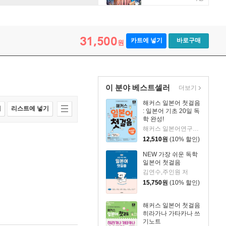
31,500
카트에 넣기
바로구매
원
이 분야 베스트셀러
더보기
해커스 일본어 첫걸음
매
리스트에 넣기
: 일본어 기초 20일 독
학 완성!
해커스 일본어연구소 저
12,510
원
(10% 할인)
NEW 가장 쉬운 독학
일본어 첫걸음
김연수,주인원 저
15,750
원
(10% 할인)
해커스 일본어 첫걸음
히라가나 가타카나 쓰
기노트