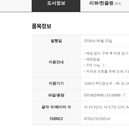
미라클 에디팅
도서정보
리뷰/한줄평
(6/3)
품목정보
발행일
2026년 06월 25일
배송 없이 구매 후 바로 읽
제한없음
이용안내
TTS 가능
저작권 보호를 위해 인쇄 기
지원기기
크레마 /PC(윈도우 - 4K 모
파일/용량
EPUB(DRM) | 53.68MB
글자 수/페이지 수
약 14.4만자, 약 4.7만 단어, 
ISBN13
9791175230514