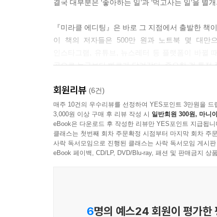
결국 대부분은 ‘좋아하는 일’과 ‘먹고사는 일’을 별
『미라클 에디팅』은 바로 그 지점에서 출발한 책이
이 책의 저자들은 500만 원과 노트북 몇 대만
인스타그램, 유튜브, 뉴스레터 등 플랫폼이 바뀔
곳으로 누구보다 빠르게 달려갔다. 중요한 건 특정 
회원리뷰
그래서 이 책은 흔한 콘텐츠 제작 매뉴얼과 다르다. 
(6건)
사람들이 왜 어떤 콘텐츠에 반응하고, 왜 어떤 
매주 10건의 우수리뷰를 선정하여 YES포인트 3만원을 드
3,000원 이상 구매 후 리뷰 작성 시
일반회원 300원, 마니아
취향을 취향으로 끝내지 않고, 관계와 브랜드, 결국
eBook은 다운로드 후 작성한 리뷰만 YES포인트 지급됩니
클래스는 첫번째 회차 주문확정 시점부터 마지막 회차 주문
특히 흥미로운 점은 이 책이 성공한 결과보다 ‘
사락 독서모임으로 진행된 클래스는 사락 독서모임 게시판
바뀌면 미련 없이 다음으로 이동했다. 콘텐츠 하
eBook 페이백, CD/LP, DVD/Blu-ray, 패션 및 판매금
영상을 다듬는 기술이 아니다. 복잡한 세상 속에서
이야기로 바꾸는 힘이다.
구성 또한 독특하다. 단순한 실무 팁 모음이 아
6
명의 예스24 회원이 평가한
따라간다. 인스타그램 운영법, 유튜브 전략, 뉴스레