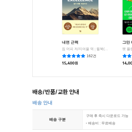
내면 근력
그만
짐 머피 저/지여울 역
윌북(willbook)
팻 플
|
162건
15,400
원
14,0
배송/반품/교환 안내
배송 안내
구매 후 즉시 다운로드 가능
배송 구분
배송비 : 무료배송