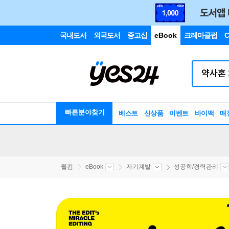
국내도서
외국도서
중고샵
eBook
크레마클럽
C
빠른분야찾기
베스트
신상품
이벤트
바이백
매
웰컴
eBook
자기계발
성공학/경력관리