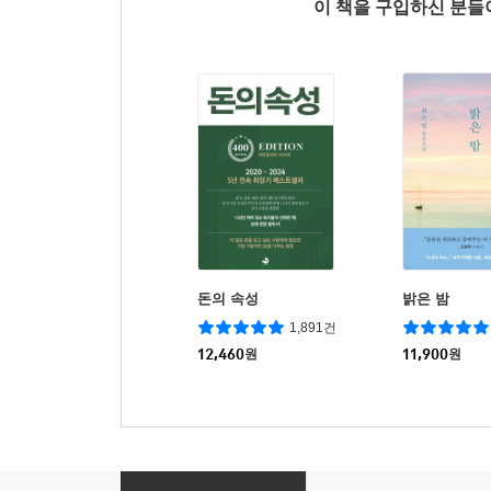
이 책을 구입하신 분
돈의 속성
밝은 밤
1,891건
12,460
원
11,900
원