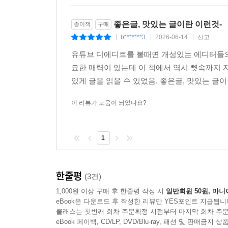
좋은글, 맛있는 글이란 이런것-
종이책
구매
b*******3
2026-06-14
신고
|
|
|
유튜브 디에디트를 볼때면 개성있는 에디터들의
묘한 매력이 있는데 이 책에서 역시 뼛속까지 
있게 글을 읽을 수 있었음. 좋은글, 맛있는 글
이 리뷰가 도움이 되었나요?
1
한줄평
(3건)
1,000원 이상 구매 후 한줄평 작성 시
일반회원 50원, 마니
eBook은 다운로드 후 작성한 리뷰만 YES포인트 지급됩니
클래스는 첫번째 회차 주문확정 시점부터 마지막 회차 주문
eBook 페이백, CD/LP, DVD/Blu-ray, 패션 및 판매금